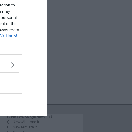
ection to
ou may
 personal
out of the
 downstream
B’s List of
IL NETWORK QuiNews.net
QuiNewsAbetone.it
QuiNewsAmiata.it