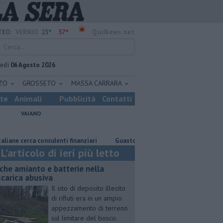
23°
37°
EO:
VERNIO
QuiNews.net
vedì
06 Agosto 2026
ZZO
GROSSETO
MASSA CARRARA
ste
Animali
Pubblicità
Contatti
VAIANO
cerca consulenti finanziari
Guasto all'emodialisi, piano d'emergenza per
L'articolo di ieri più letto
che amianto e batterie nella
scarica abusiva
Il sito di deposito illecito
di rifiuti era in un ampio
appezzamento di terreno
sul limitare del bosco.