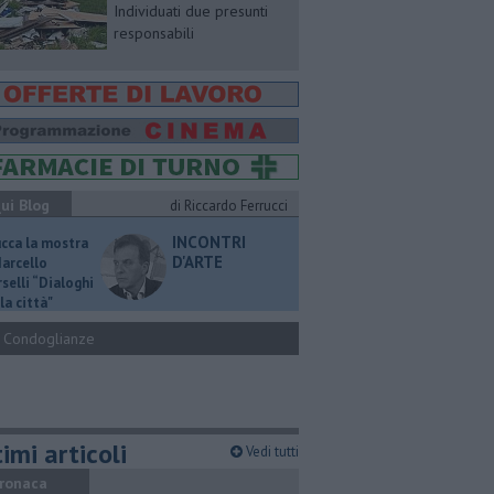
Individuati due presunti
responsabili
ui Blog
di Riccardo Ferrucci
INCONTRI
ucca la mostra
D'ARTE
Marcello
selli “Dialoghi
la città"
Condoglianze
imi articoli
Vedi tutti
ronaca