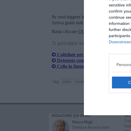
sensitive in
confirm you
Se vuoi leggere le notizie principali della T
continue se
Arriva gratis tutti i giorni alle 20:00 dirett
information 
further disc
Basta cliccare
QUI
participants
Downstream 
Ti potrebbe interessare anche:
Coltellate per un cellulare conteso
Detenuto come una furia picchia due 
Persona
Cella in fiamme e agenti intossicati
Tag
prato
sindacato autonomo di polizia
pol
REDAZIONE QUI NEWS
CAT
Cro
Marco Migli
Poli
Direttore Responsabile