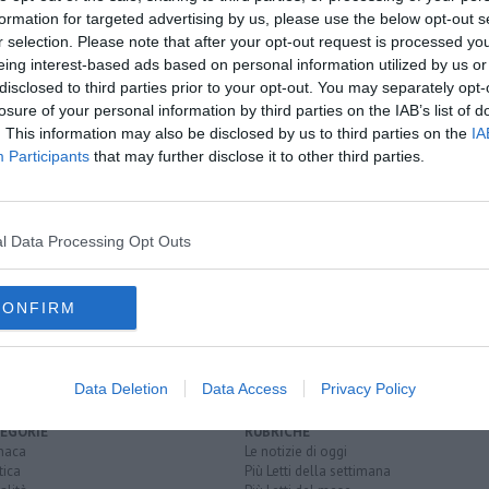
formation for targeted advertising by us, please use the below opt-out s
r selection. Please note that after your opt-out request is processed y
oscana iscriviti alla
Newsletter QUInews - ToscanaMedia.
eing interest-based ads based on personal information utilized by us or
amente nella tua casella di posta.
disclosed to third parties prior to your opt-out. You may separately opt-
losure of your personal information by third parties on the IAB’s list of
. This information may also be disclosed by us to third parties on the
IA
Participants
that may further disclose it to other third parties.
agenti
l Data Processing Opt Outs
izia penitenziaria
autolesionismo
pronto soccorso
CONFIRM
Data Deletion
Data Access
Privacy Policy
EGORIE
RUBRICHE
naca
Le notizie di oggi
tica
Più Letti della settimana