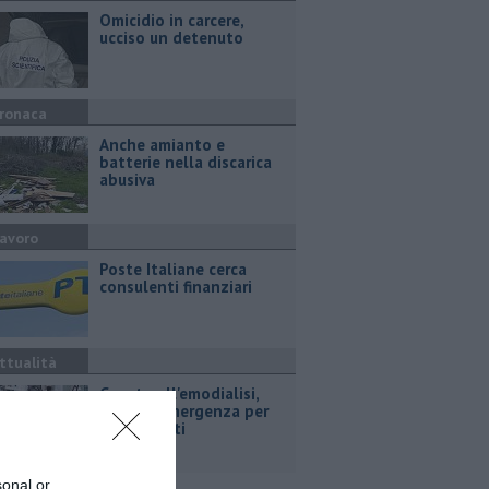
Omicidio in carcere,
ucciso un detenuto
ronaca
Anche amianto e
batterie nella discarica
abusiva
avoro
Poste Italiane cerca
consulenti finanziari
ttualità
Guasto all'emodialisi,
piano d'emergenza per
55 pazienti
sonal or