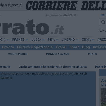
alla audience di
o
Aggiornato alle 19:30
MET
Gio
TOIA
FIRENZE
LUCCA
PISA
LIVORNO
SIENA
ARE
Lavoro
Cultura e Spettacolo
Eventi
Sport
Blog
Intervi
MONTEMURLO
POGGIO A CAIANO
PRATO
Anche amianto e batterie nella discarica abusiva
Poste Italiane 
An
di