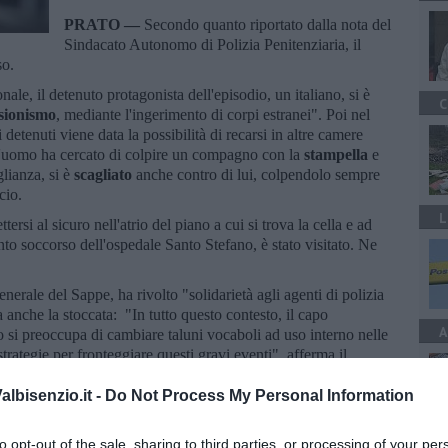
PRATO —
Secondo quanto riportato dalla nota del
Sindacato Autonomo di Polizia Penitenziaria, il
so.
nale, il detenuto protagonista dell'episodio, un italiano, si è
C
sionismo
, mediante l'ingerimento di corpi estranei". Poi nel
detenuti viene data la possibilità di recarsi in altre camere
 l'uomo ha cercato di colpire un compagno con la
stampella
e
glianza, si è
scagliato
anche contro di lui, colpendolo sempre
ccio.
L
tersi al sicuro nell'atrio del piano a cui si trova la cella e ad
onto soccorso dell'ospedale Santo Stefano, è stato visitato. Ne
erale del Sappe, ha rivolto "solidarietà agli agenti di polizia
a anche la stoccata: "In tutto questo contesto, il capo
A
 si preoccupa di cambiare taluni vocaboli ad uso interno nelle
rategie per fronteggiare questi gravi eventi", afferma il
lbisenzio.it -
Do Not Process My Personal Information
to opt-out of the sale, sharing to third parties, or processing of your per