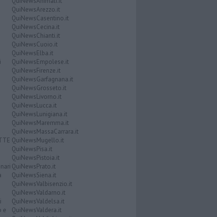
QuiNewsAnimali.it
QuiNewsArezzo.it
QuiNewsCasentino.it
QuiNewsCecina.it
QuiNewsChianti.it
QuiNewsCuoio.it
QuiNewsElba.it
i
QuiNewsEmpolese.it
QuiNewsFirenze.it
QuiNewsGarfagnana.it
QuiNewsGrosseto.it
QuiNewsLivorno.it
QuiNewsLucca.it
QuiNewsLunigiana.it
QuiNewsMaremma.it
QuiNewsMassaCarrara.it
ATTE
QuiNewsMugello.it
QuiNewsPisa.it
QuiNewsPistoia.it
nari
QuiNewsPrato.it
a
QuiNewsSiena.it
QuiNewsValbisenzio.it
QuiNewsValdarno.it
i
QuiNewsValdelsa.it
o e
QuiNewsValdera.it