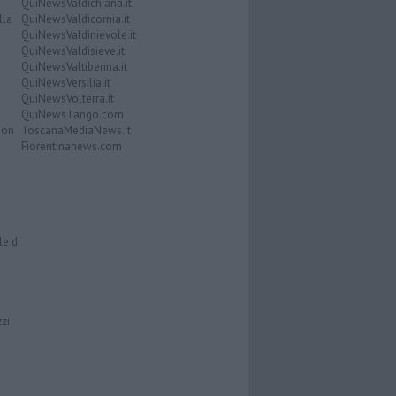
QuiNewsValdichiana.it
lla
QuiNewsValdicornia.it
QuiNewsValdinievole.it
QuiNewsValdisieve.it
QuiNewsValtiberina.it
QuiNewsVersilia.it
QuiNewsVolterra.it
QuiNewsTango.com
Don
ToscanaMediaNews.it
Fiorentinanews.com
le di
zzi