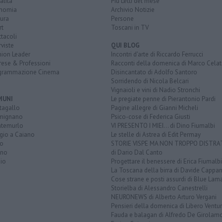
alità
Più Letti del mese
nomia
Archivio Notizie
ura
Persone
rt
Toscani in TV
tacoli
rviste
QUI BLOG
nion Leader
Incontri d'arte di Riccardo Ferrucci
rese & Professioni
Racconti della domenica di Marco Celat
grammazione Cinema
Disincantato di Adolfo Santoro
Sorridendo di Nicola Belcari
Vignaioli e vini di Nadio Stronchi
MUNI
Le pregiate penne di Pierantonio Pardi
tagallo
Pagine allegre di Gianni Micheli
mignano
Psico-cose di Federica Giusti
temurlo
VI PRESENTO I MIEI... di Dino Fiumalbi
gio a Caiano
Le stelle di Astrea di Edit Permay
to
STORIE VISPE MA NON TROPPO DISTR
ano
di Dario Dal Canto
io
Progettare il benessere di Erica Fiumalbi
La Toscana della birra di Davide Cappan
Cose strane e posti assurdi di Blue Lam
Storielba di Alessandro Canestrelli
NEURONEWS di Alberto Arturo Vergani
Pensieri della domenica di Libero Ventur
Fauda e balagan di Alfredo De Girolam