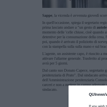
Sappe
, la vicenda è avvenuta giovedì scor
In quell'occasione, spiega il segretario regio
prima lasciato andare a "un gesto di
autole
momento delle 'celle chiuse, cioè quando ai 
detentive per la consumazione della cena,
poi, quando è arrivato il poliziotto di sorve
con la stampella sulla sulla mano e sul bra
L'agente, un assistente capo, è riuscito a met
attivare l'allarme generale. Trasferito al pr
avrà per 5 giorni.
Dal canto suo Donato Capece, segretario gen
penitenziaria di Prato". Dal sindacato arriv
dell'Amministrazione penitenziaria Consolo
carceri e non a mettere in campo adeguate st
sindacato.
QUInewsVa
If you wish 