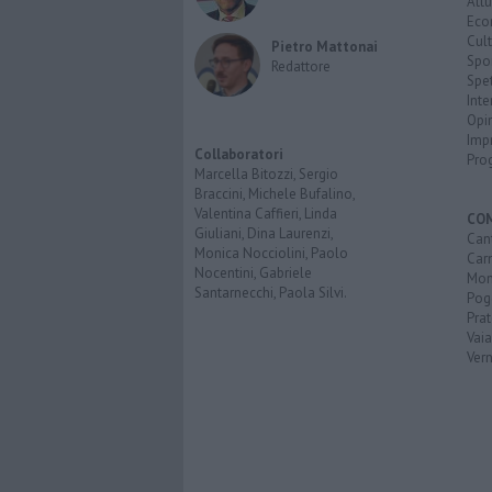
Attu
Eco
Cult
Pietro Mattonai
Spo
Redattore
Spet
Inte
Opi
Imp
Collaboratori
Pro
Marcella Bitozzi, Sergio
Braccini, Michele Bufalino,
Valentina Caffieri, Linda
CO
Giuliani, Dina Laurenzi,
Can
Monica Nocciolini, Paolo
Car
Nocentini, Gabriele
Mon
Santarnecchi, Paola Silvi.
Pog
Pra
Vai
Vern