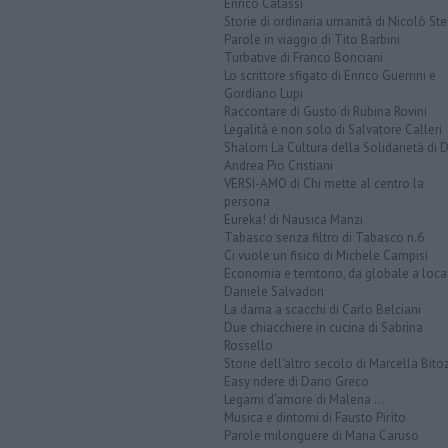
Enrico Catassi
Storie di ordinaria umanità di Nicolò Ste
Parole in viaggio di Tito Barbini
Turbative di Franco Bonciani
Lo scrittore sfigato di Enrico Guerrini e
Gordiano Lupi
Raccontare di Gusto di Rubina Rovini
Legalità e non solo di Salvatore Calleri
Shalom La Cultura della Solidarietà di 
Andrea Pio Cristiani
VERSI-AMO di Chi mette al centro la
persona
Eureka! di Nausica Manzi
Tabasco senza filtro di Tabasco n.6
Ci vuole un fisico di Michele Campisi
Economia e territorio, da globale a loca
Daniele Salvadori
La dama a scacchi di Carlo Belciani
Due chiacchiere in cucina di Sabrina
Rossello
Storie dell'altro secolo di Marcella Bito
Easy ridere di Dario Greco
Legami d'amore di Malena ...
Musica e dintorni di Fausto Pirìto
Parole milonguere di Maria Caruso