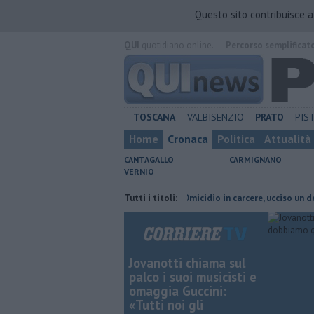
Questo sito contribuisce 
QUI
quotidiano online.
Percorso semplificat
TOSCANA
VALBISENZIO
PRATO
PIS
Home
Cronaca
Politica
Attualità
CANTAGALLO
CARMIGNANO
VERNIO
Tutti i titoli:
Omicidio in carcere, ucciso un detenuto
Jovanotti chiama sul
palco i suoi musicisti e
omaggia Guccini:
«Tutti noi gli