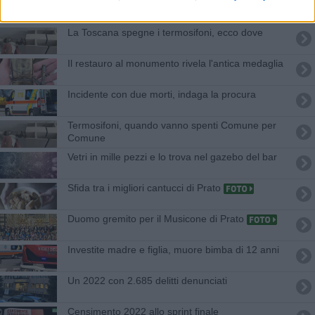
Ponti d'Aprile, ecco i musei toscani aperti gratis
La Toscana spegne i termosifoni, ecco dove
Il restauro al monumento rivela l'antica medaglia
Incidente con due morti, indaga la procura
Termosifoni, quando vanno spenti Comune per
Comune
Vetri in mille pezzi e lo trova nel gazebo del bar
Sfida tra i migliori cantucci di Prato
Duomo gremito per il Musicone di Prato
Investite madre e figlia, muore bimba di 12 anni
Un 2022 con 2.685 delitti denunciati
Censimento 2022 allo sprint finale