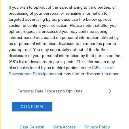
Ferragosto al museo, ecco dove in Toscana
If you wish to opt-out of the sale, sharing to third parties, or
processing of your personal or sensitive information for
Fiamme divorano un capannone industriale
targeted advertising by us, please use the below opt-out
section to confirm your selection. Please note that after your
Operazione anti caporalato, stop a 8 attività
opt-out request is processed you may continue seeing
interest-based ads based on personal information utilized by
Nel nuovo Distretto la Casa di Comunità
us or personal information disclosed to third parties prior to
your opt-out. You may separately opt-out of the further
Comunali, Palandri nuovo sindaco a Poggio a
disclosure of your personal information by third parties on the
Caiano
IAB’s list of downstream participants. This information may
Amministrative, urne chiuse, affluenza e spoglio
also be disclosed by us to third parties on the
IAB’s List of
Downstream Participants
that may further disclose it to other
Nuovi carabinieri in servizio nel Pratese
third parties.
Personal Data Processing Opt Outs
Concorso Legalità, le scuole vincenti nel Pratese
Strada di Ponte alla Nave, accordo per il progetto
CONFIRM
definitivo
Allarme topi alla scuola elementare
Data Deletion
Data Access
Privacy Policy