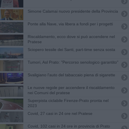
Simone Calamai nuovo presidente della Provincia
Ponte alla Nave, via libera a fondi per i progetti
Riscaldamento, ecco dove si può accendere nel
Pratese
Sciopero tessile dei Santi, part-time senza sosta
Tumori, Asl Prato: "Percorso senologico garantito"
Svaligiano l'auto del tabaccaio piena di sigarette
Le nuove regole per accendere il riscaldamento
nei Comuni del pratese
Superpista ciclabile Firenze-Prato pronta nel
2023
Covid, 27 casi in 24 ore nel Pratese
Covid, 102 casi in 24 ore in provincia di Prato