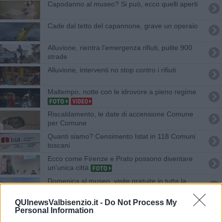
Capodanno al museo? Si può, ecco quelli aperti
Cade dal tetto del capannone, grave un operaio
Alluvione, rientra l'emergenza rifiuti, pulite 900
strade
Alluvione, interventi no stop contro i rifiuti
Maltempo, notte con le idrovore a pieno regime
Riscaldamento, le date di accensione Comune
per Comune
Quanti siamo? Censimento Istat in 118 Comuni
toscani
Ecco come Firenze e Prato possono diventare
un'unica città
Domenica al museo, visite gratuite in tutta la
Toscana
QUInewsValbisenzio.it -
Do Not Process My
Cade dal terrazzo sbrigando le faccende, è
Personal Information
gravissima