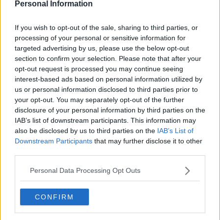
Personal Information
. —
TOSCANA MEDIA CHANNEL SRL è una società di
If you wish to opt-out of the sale, sharing to third parties, or
comunicazione integrata nata dalle esperienze decennali acquisite
processing of your personal or sensitive information for
nei settori della televisione, dell’informazione, della promozione e
targeted advertising by us, please use the below opt-out
del marketing.
section to confirm your selection. Please note that after your
La testata giornalistica
"QUI"
fa parte del network di quotidiani
opt-out request is processed you may continue seeing
locali
QuiNews.net
ed appartiene a
Toscana Media Channel srl
,
interest-based ads based on personal information utilized by
società di comunicazione integrata nata da esperienze decennali
us or personal information disclosed to third parties prior to
acquisite nei settori dell’informazione, della televisione, della
your opt-out. You may separately opt-out of the further
promozione e del marketing.
disclosure of your personal information by third parties on the
IAB’s list of downstream participants. This information may
also be disclosed by us to third parties on the
IAB’s List of
Downstream Participants
that may further disclose it to other
third parties.
La struttura redazionale è formata da giornalisti professionisti,
distribuisce servizi video e produzioni televisive alle reti nazionali ed
Personal Data Processing Opt Outs
alle principali emittenti della regione e contenuti per i portali web.
CONFIRM