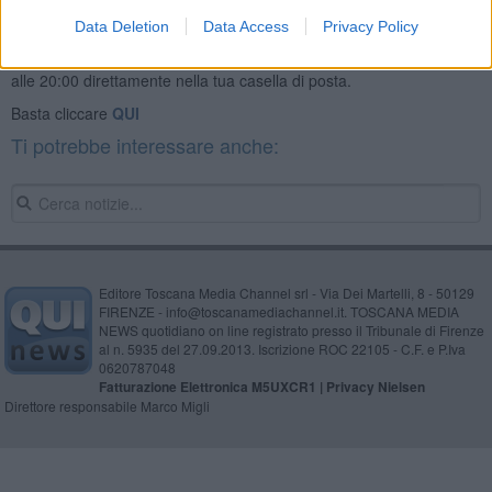
Data Deletion
Data Access
Privacy Policy
Se vuoi leggere le notizie principali della Toscana iscriviti alla
Newsletter QUInews - ToscanaMedia.
Arriva gratis tutti i giorni
alle 20:00 direttamente nella tua casella di posta.
Basta cliccare
QUI
Ti potrebbe interessare anche:
Editore Toscana Media Channel srl - Via Dei Martelli, 8 - 50129
FIRENZE - info@toscanamediachannel.it. TOSCANA MEDIA
NEWS quotidiano on line registrato presso il Tribunale di Firenze
al n. 5935 del 27.09.2013. Iscrizione ROC 22105 - C.F. e P.Iva
0620787048
Fatturazione Elettronica M5UXCR1 |
Privacy Nielsen
Direttore responsabile Marco Migli
Powered by
Aperion.it