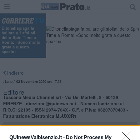
"
Ditonellapiaga fa
ballare gli sfollati
dello Spin Time a
Roma: «Sono molto
grata a questo
spazio»
Indietro
,
Lunedì
ore 17:38
02 Novembre 2020
Editore
Toscana Media Channel srl - Via Dei Martelli, 8 - 50129
FIRENZE - direzione@quinews.net - Numero Iscrizione al
R.O.C: 22105 - ISSN 2974-704X - C.F. e P.Iva: 06207870483 -
Fatturazione Elettronica M5UXCR1
QUInewsValbisenzio.it -
Do Not Process My