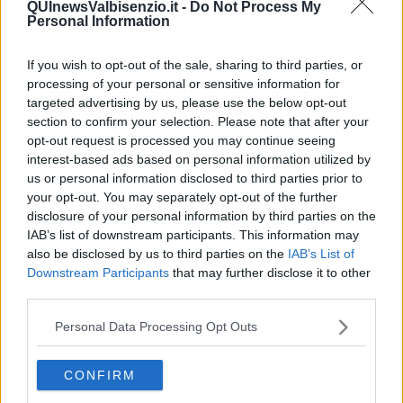
QUInewsValbisenzio.it -
Do Not Process My
Personal Information
If you wish to opt-out of the sale, sharing to third parties, or
processing of your personal or sensitive information for
Ecco l'elenco dei prezzi del carburante in provincia di Prato.
Comune per comune gli impianti più economici dove fare
targeted advertising by us, please use the below opt-out
rifornimento.
section to confirm your selection. Please note that after your
opt-out request is processed you may continue seeing
interest-based ads based on personal information utilized by
us or personal information disclosed to third parties prior to
your opt-out. You may separately opt-out of the further
disclosure of your personal information by third parties on the
PROVINCIA DI PRATO —
Questi i prezzi dei carburanti
rilevati al
IAB’s list of downstream participants. This information may
giorno 23 agosto 2025
dal
Ministero dello sviluppo economico
also be disclosed by us to third parties on the
IAB’s List of
Downstream Participants
that may further disclose it to other
third parties.
Personal Data Processing Opt Outs
CONFIRM