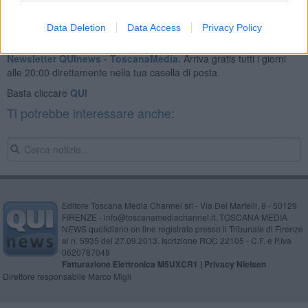
Data Deletion
Data Access
Privacy Policy
Se vuoi leggere le notizie principali della Toscana iscriviti alla
Newsletter QUInews - ToscanaMedia.
Arriva gratis tutti i giorni
alle 20:00 direttamente nella tua casella di posta.
Basta cliccare
QUI
Ti potrebbe interessare anche:
Editore Toscana Media Channel srl - Via Dei Martelli, 8 - 50129
FIRENZE - info@toscanamediachannel.it. TOSCANA MEDIA
NEWS quotidiano on line registrato presso il Tribunale di Firenze
al n. 5935 del 27.09.2013. Iscrizione ROC 22105 - C.F. e P.Iva
0620787048
Fatturazione Elettronica M5UXCR1 |
Privacy Nielsen
Direttore responsabile Marco Migli