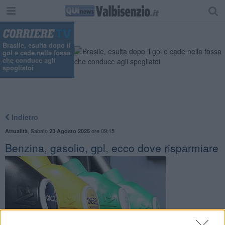
Brasile, esulta dopo il
gol e cade nella fossa
che conduce agli
spogliatoi
Indietro
,
Sabato
ore 09:15
Attualità
23 Agosto 2025
Benzina, gasolio, gpl, ecco dove risparmiare