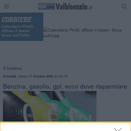
Calendario Pirelli,
diffuso il teaser:
focus sull'India
Indietro
,
Sabato
ore 09:15
Attualità
11 Ottobre 2025
Benzina, gasolio, gpl, ecco dove risparmiare