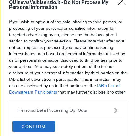
QUInewsValbisenzio.it -
Do Not Process My
Personal Information
If you wish to opt-out of the sale, sharing to third parties, or
processing of your personal or sensitive information for
Ecco l'elenco dei prezzi del carburante in provincia di Prato.
Comune per comune gli impianti più economici dove fare
targeted advertising by us, please use the below opt-out
rifornimento.
section to confirm your selection. Please note that after your
opt-out request is processed you may continue seeing
interest-based ads based on personal information utilized by
us or personal information disclosed to third parties prior to
your opt-out. You may separately opt-out of the further
disclosure of your personal information by third parties on the
PROVINCIA DI PRATO —
Questi i prezzi dei carburanti
rilevati al
IAB’s list of downstream participants. This information may
giorno 11 ottobre 2025
dal
Ministero dello sviluppo economico
also be disclosed by us to third parties on the
IAB’s List of
Downstream Participants
that may further disclose it to other
third parties.
Personal Data Processing Opt Outs
CONFIRM