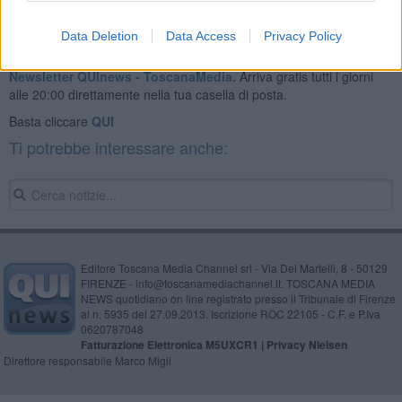
Data Deletion
Data Access
Privacy Policy
Se vuoi leggere le notizie principali della Toscana iscriviti alla
Newsletter QUInews - ToscanaMedia.
Arriva gratis tutti i giorni
alle 20:00 direttamente nella tua casella di posta.
Basta cliccare
QUI
Ti potrebbe interessare anche:
Editore Toscana Media Channel srl - Via Dei Martelli, 8 - 50129
FIRENZE - info@toscanamediachannel.it. TOSCANA MEDIA
NEWS quotidiano on line registrato presso il Tribunale di Firenze
al n. 5935 del 27.09.2013. Iscrizione ROC 22105 - C.F. e P.Iva
0620787048
Fatturazione Elettronica M5UXCR1 |
Privacy Nielsen
Direttore responsabile Marco Migli