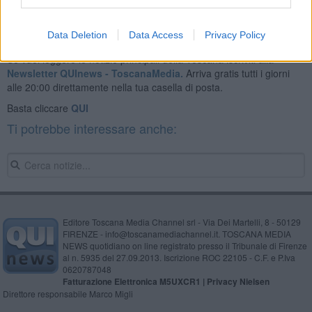
Data Deletion
Data Access
Privacy Policy
Se vuoi leggere le notizie principali della Toscana iscriviti alla
Newsletter QUInews - ToscanaMedia.
Arriva gratis tutti i giorni
alle 20:00 direttamente nella tua casella di posta.
Basta cliccare
QUI
Ti potrebbe interessare anche:
Editore Toscana Media Channel srl - Via Dei Martelli, 8 - 50129
FIRENZE - info@toscanamediachannel.it. TOSCANA MEDIA
NEWS quotidiano on line registrato presso il Tribunale di Firenze
al n. 5935 del 27.09.2013. Iscrizione ROC 22105 - C.F. e P.Iva
0620787048
Fatturazione Elettronica M5UXCR1 |
Privacy Nielsen
Direttore responsabile Marco Migli