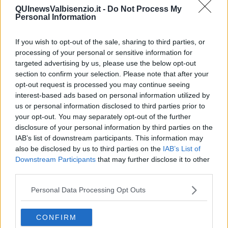
QUInewsValbisenzio.it -
Do Not Process My
Personal Information
If you wish to opt-out of the sale, sharing to third parties, or
Ecco l'elenco dei prezzi del carburante in provincia di Prato.
processing of your personal or sensitive information for
Comune per comune gli impianti più economici dove fare
targeted advertising by us, please use the below opt-out
rifornimento.
section to confirm your selection. Please note that after your
opt-out request is processed you may continue seeing
interest-based ads based on personal information utilized by
us or personal information disclosed to third parties prior to
your opt-out. You may separately opt-out of the further
disclosure of your personal information by third parties on the
PROVINCIA DI PRATO —
Questi i prezzi dei carburanti
rilevati al
IAB’s list of downstream participants. This information may
giorno 31 January 2026
dal
Ministero dello sviluppo
also be disclosed by us to third parties on the
IAB’s List of
economico
Downstream Participants
that may further disclose it to other
third parties.
Personal Data Processing Opt Outs
CONFIRM