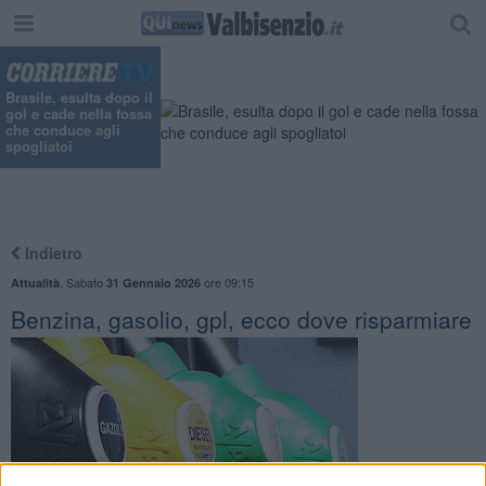
Brasile, esulta dopo il
gol e cade nella fossa
che conduce agli
spogliatoi
Indietro
,
Sabato
ore 09:15
Attualità
31 Gennaio 2026
Benzina, gasolio, gpl, ecco dove risparmiare