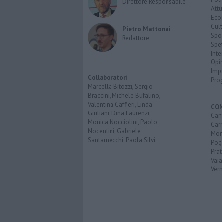
Direttore Responsabile
Attu
Eco
Cult
Pietro Mattonai
Spo
Redattore
Spet
Inte
Opi
Imp
Collaboratori
Pro
Marcella Bitozzi, Sergio
Braccini, Michele Bufalino,
Valentina Caffieri, Linda
CO
Giuliani, Dina Laurenzi,
Can
Monica Nocciolini, Paolo
Car
Nocentini, Gabriele
Mon
Santarnecchi, Paola Silvi.
Pog
Pra
Vai
Vern