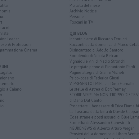
alità
Più Letti del mese
nomia
Archivio Notizie
ura
Persone
rt
Toscani in TV
tacoli
rviste
QUI BLOG
nion Leader
Incontri d'arte di Riccardo Ferrucci
rese & Professioni
Racconti della domenica di Marco Celat
grammazione Cinema
Disincantato di Adolfo Santoro
Sorridendo di Nicola Belcari
Vignaioli e vini di Nadio Stronchi
MUNI
Le pregiate penne di Pierantonio Pardi
tagallo
Pagine allegre di Gianni Micheli
mignano
Psico-cose di Federica Giusti
temurlo
VI PRESENTO I MIEI... di Dino Fiumalbi
gio a Caiano
Le stelle di Astrea di Edit Permay
to
STORIE VISPE MA NON TROPPO DISTR
ano
di Dario Dal Canto
io
Progettare il benessere di Erica Fiumalbi
La Toscana della birra di Davide Cappan
Cose strane e posti assurdi di Blue Lam
Storielba di Alessandro Canestrelli
NEURONEWS di Alberto Arturo Vergani
Pensieri della domenica di Libero Ventur