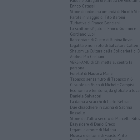
Fauda e balagan di Alfredo De Girolam
Enrico Catassi
Storie di ordinaria umanità di Nicolò Ste
Parole in viaggio di Tito Barbini
Turbative di Franco Bonciani
Lo scrittore sfigato di Enrico Guerrini e
Gordiano Lupi
Raccontare di Gusto di Rubina Rovini
Legalità e non solo di Salvatore Calleri
Shalom La Cultura della Solidarietà di 
Andrea Pio Cristiani
VERSI-AMO di Chi mette al centro la
persona
Eureka! di Nausica Manzi
Tabasco senza filtro di Tabasco n.6
Ci vuole un fisico di Michele Campisi
Economia e territorio, da globale a loca
Daniele Salvadori
La dama a scacchi di Carlo Belciani
Due chiacchiere in cucina di Sabrina
Rossello
Storie dell'altro secolo di Marcella Bito
Easy ridere di Dario Greco
Legami d'amore di Malena ...
Musica e dintorni di Fausto Pirìto