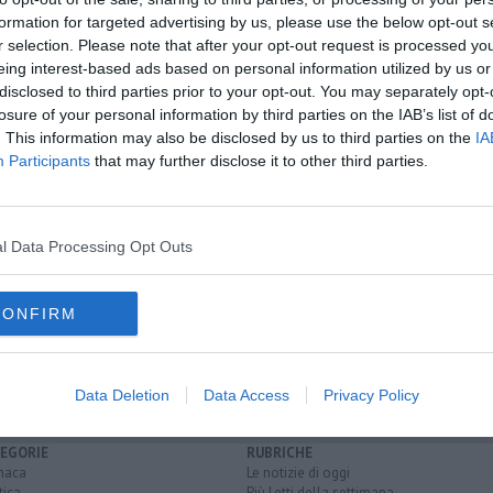
formation for targeted advertising by us, please use the below opt-out s
r selection. Please note that after your opt-out request is processed y
oscana iscriviti alla
Newsletter QUInews - ToscanaMedia.
eing interest-based ads based on personal information utilized by us or
amente nella tua casella di posta.
disclosed to third parties prior to your opt-out. You may separately opt-
losure of your personal information by third parties on the IAB’s list of
. This information may also be disclosed by us to third parties on the
IA
Participants
that may further disclose it to other third parties.
i arrestare
ose
l Data Processing Opt Outs
ia
firenze santa maria novella
firenze
ovulo
euro
sala consilina
CONFIRM
Data Deletion
Data Access
Privacy Policy
EGORIE
RUBRICHE
naca
Le notizie di oggi
tica
Più Letti della settimana