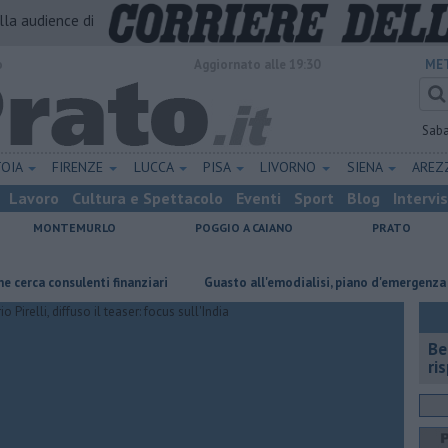
alla audience di
o
Aggiornato alle 19:30
MET
Sab
TOIA
FIRENZE
LUCCA
PISA
LIVORNO
SIENA
ARE
Lavoro
Cultura e Spettacolo
Eventi
Sport
Blog
Intervi
MONTEMURLO
POGGIO A CAIANO
PRATO
consulenti finanziari
Guasto all'emodialisi, piano d'emergenza per 55 p
​B
ri