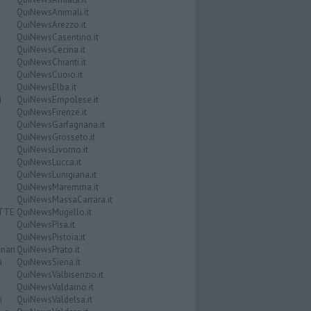
QuiNewsAnimali.it
QuiNewsArezzo.it
QuiNewsCasentino.it
QuiNewsCecina.it
QuiNewsChianti.it
QuiNewsCuoio.it
QuiNewsElba.it
i
QuiNewsEmpolese.it
QuiNewsFirenze.it
QuiNewsGarfagnana.it
QuiNewsGrosseto.it
QuiNewsLivorno.it
QuiNewsLucca.it
QuiNewsLunigiana.it
QuiNewsMaremma.it
QuiNewsMassaCarrara.it
ATTE
QuiNewsMugello.it
QuiNewsPisa.it
QuiNewsPistoia.it
nari
QuiNewsPrato.it
a
QuiNewsSiena.it
QuiNewsValbisenzio.it
QuiNewsValdarno.it
i
QuiNewsValdelsa.it