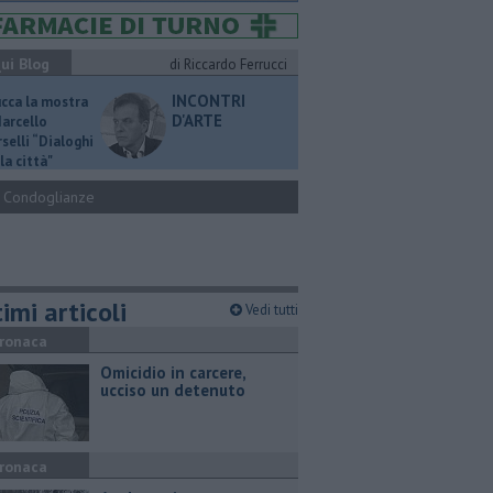
ui Blog
di Riccardo Ferrucci
INCONTRI
ucca la mostra
D'ARTE
Marcello
selli “Dialoghi
la città"
Condoglianze
imi articoli
Vedi tutti
ronaca
Omicidio in carcere,
ucciso un detenuto
ronaca