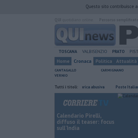
Questo sito contribuisce 
QUI
quotidiano online.
Percorso semplificat
TOSCANA
VALBISENZIO
PRATO
PIS
Home
Cronaca
Politica
Attualità
CANTAGALLO
CARMIGNANO
VERNIO
Anche amianto e batterie nella discarica abusiva
Tutti i titoli:
Poste Italiane cerca 
Calendario Pirelli,
diffuso il teaser: focus
sull'India