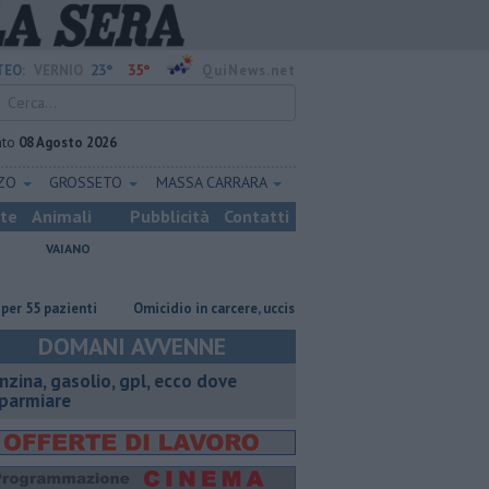
23°
35°
EO:
VERNIO
QuiNews.net
ato
08 Agosto 2026
ZZO
GROSSETO
MASSA CARRARA
ste
Animali
Pubblicità
Contatti
VAIANO
azienti
Omicidio in carcere, ucciso un detenuto
Anche amianto e b
DOMANI AVVENNE
enzina, gasolio, gpl, ecco dove
sparmiare