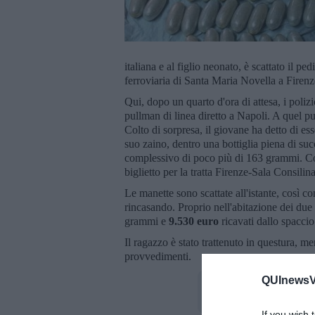
italiana e al figlio neonato, è scattato il 
ferroviaria di Santa Maria Novella a Firen
Qui, dopo un quarto d'ora di attesa, i poliz
pullman di linea diretto a Napoli. A quel pu
Colto di sorpresa, il giovane ha detto di es
suo zaino, dentro una bottiglia piena di succ
complessivo di poco più di 163 grammi. Con
biglietto per la tratta Firenze-Sala Consilin
Le manette sono scattate all'istante, così 
rincasando. Proprio nell'abitazione dei due s
grammi e
9.530 euro
ricavati dallo spacci
Il ragazzo è stato trattenuto in questura, m
provvedimenti.
QUInewsVa
If you wish 