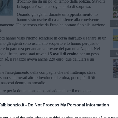
d'occhio già da un po' di tempo dalla polizia. Stavolta
la trappola è scattata cogliendolo di sorpresa.
Quando gli agenti, durante un
appostamento
, lo
hanno visto uscire di casa insieme alla convivente
L
pedinamento. Un percorso che da Prato ha portato fino alla stazione
ze.
iotti hanno visto l'uomo scendere in corsa dall'auto e saltare su un
nto gli agenti sono usciti allo scoperto e lo hanno perquisito.
sere in partenza per andare a trovare dei parenti a Napoli. Nel
A
o di frutta, sono stati trovati
15 ovuli di eroina
per un peso
 sé, il ragazzo aveva anche 220 euro, due cellulari e un
a.
come l'inseguimento della compagna che nel frattempo stava
ono stati trovati altri 9 involucri di eroina, poco più di 56
o nascosti dentro un armadio.
entre per la donna non sono stati adottati per il momento
lbisenzio.it -
Do Not Process My Personal Information
to opt-out of the sale, sharing to third parties, or processing of your per