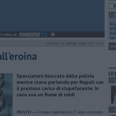
Q
A L
di 
Scar
con 
MARTEDÌ
19 APRILE 2016
ORE 11:05
QUI
ll'eroina
Ult
Spacciatore bloccato dalla polizia
C
mentre stava partendo per Napoli con
il prezioso carico di stupefacente. In
casa sua un fiume di soldi
C
PRATO —
L'uomo, nigeriano di 27 anni, era tenuto