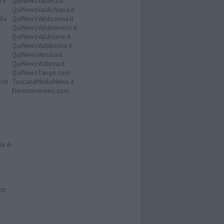
o e
QuiNewsValdera.it
QuiNewsValdichiana.it
lla
QuiNewsValdicornia.it
QuiNewsValdinievole.it
QuiNewsValdisieve.it
QuiNewsValtiberina.it
QuiNewsVersilia.it
QuiNewsVolterra.it
QuiNewsTango.com
Don
ToscanaMediaNews.it
Fiorentinanews.com
le di
zzi