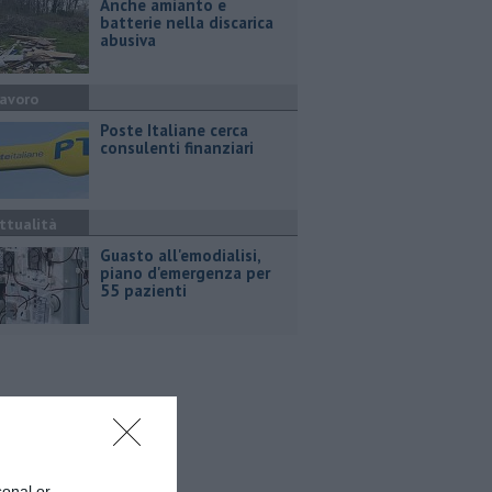
Anche amianto e
batterie nella discarica
abusiva
avoro
Poste Italiane cerca
consulenti finanziari
ttualità
Guasto all'emodialisi,
piano d'emergenza per
55 pazienti
sonal or