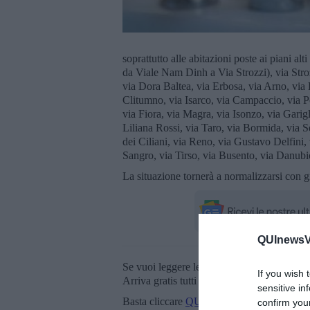
soprattutto alle abitazioni poste ai piani alt
da Viale Nam Dinh a Via Strozzi), via Stroz
via Dora Baltea, via Erbosa, via Arno, via B
Clitumno, via Isarco, via Campaccio, via 
via Fiora, via Magra, via Isonzo, via Garigl
Liliana Rossi, via Taro, via Bormida, via Se
dei Ciliani, via Reno, via Gustavo Delfini, 
Sangro, via Tirso, via Busento, via Danubi
La situazione tornerà a normalizzarsi con g
QUInewsVa
Se vuoi leggere le notizie principali della T
If you wish 
Arriva gratis tutti i giorni alle 20:00 dirett
sensitive in
Basta cliccare
QUI
confirm you