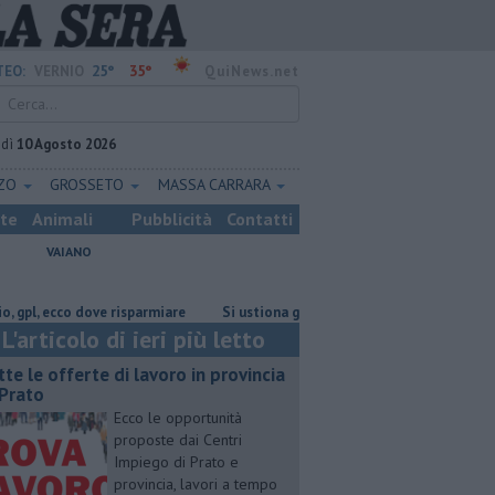
25°
35°
EO:
VERNIO
QuiNews.net
edì
10 Agosto 2026
ZZO
GROSSETO
MASSA CARRARA
ste
Animali
Pubblicità
Contatti
VAIANO
 ecco dove risparmiare
Si ustiona gravemente nell'incendio divampato in
L'articolo di ieri più letto
utte le offerte di lavoro in provincia
 Prato
Ecco le opportunità
proposte dai Centri
Impiego di Prato e
provincia, lavori a tempo