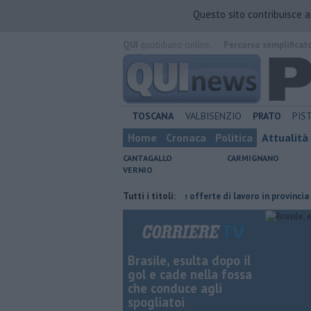
Questo sito contribuisce 
QUI
quotidiano online.
Percorso semplificat
TOSCANA
VALBISENZIO
PRATO
PIS
Home
Cronaca
Politica
Attualità
CANTAGALLO
CARMIGNANO
VERNIO
cendio divampato in casa
​Tutte le offerte di lavoro in provincia di Prat
Tutti i titoli:
Brasile, esulta dopo il
gol e cade nella fossa
che conduce agli
spogliatoi