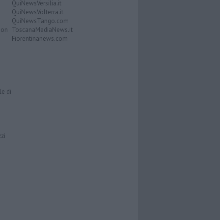
QuiNewsVersilia.it
QuiNewsVolterra.it
QuiNewsTango.com
Don
ToscanaMediaNews.it
Fiorentinanews.com
le di
zzi