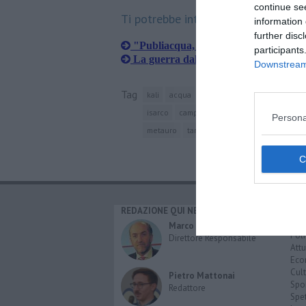
continue se
Ti potrebbe interessare anche:
information 
further disc
"Publiacqua, operai motivati a suon 
participants
La guerra dal basso
Downstream 
Tag
kali
acqua
autoclave
nam dinh
tev
isarco
campaccio
bardena
volturno
Persona
metauro
taro
bormida
serchio
ogli
REDAZIONE QUI NEWS
CAT
Cro
Marco Migli
Poli
Direttore Responsabile
Attu
Eco
Cult
Pietro Mattonai
Spo
Redattore
Spet