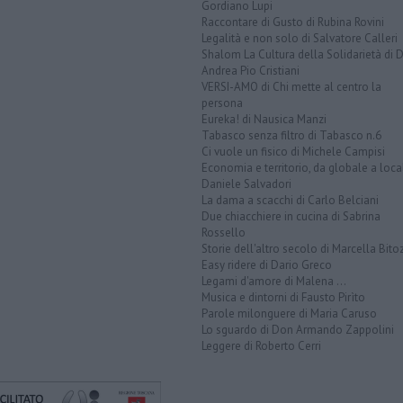
Gordiano Lupi
Raccontare di Gusto di Rubina Rovini
Legalità e non solo di Salvatore Calleri
Shalom La Cultura della Solidarietà di 
Andrea Pio Cristiani
VERSI-AMO di Chi mette al centro la
persona
Eureka! di Nausica Manzi
Tabasco senza filtro di Tabasco n.6
Ci vuole un fisico di Michele Campisi
Economia e territorio, da globale a loca
Daniele Salvadori
La dama a scacchi di Carlo Belciani
Due chiacchiere in cucina di Sabrina
Rossello
Storie dell'altro secolo di Marcella Bito
Easy ridere di Dario Greco
Legami d'amore di Malena ...
Musica e dintorni di Fausto Pirìto
Parole milonguere di Maria Caruso
Lo sguardo di Don Armando Zappolini
Leggere di Roberto Cerri