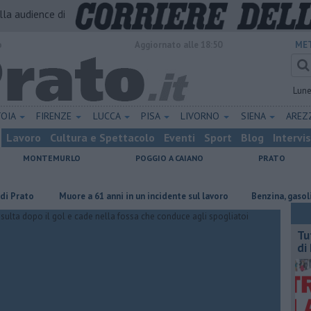
alla audience di
o
Aggiornato alle 18:50
MET
Lun
TOIA
FIRENZE
LUCCA
PISA
LIVORNO
SIENA
ARE
Lavoro
Cultura e Spettacolo
Eventi
Sport
Blog
Intervi
MONTEMURLO
POGGIO A CAIANO
PRATO
o
Muore a 61 anni in un incidente sul lavoro
​Benzina, gasolio, gpl,
​T
di