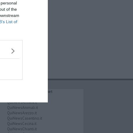
 personal
out of the
 downstream
B’s List of
IL NETWORK QuiNews.net
QuiNewsAbetone.it
QuiNewsAmiata.it
QuiNewsAnimali.it
QuiNewsArezzo.it
QuiNewsCasentino.it
QuiNewsCecina.it
QuiNewsChianti.it