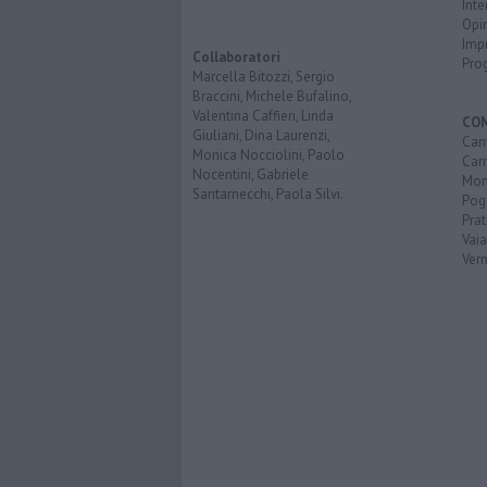
Inte
Opi
Imp
Collaboratori
Pro
Marcella Bitozzi, Sergio
Braccini, Michele Bufalino,
Valentina Caffieri, Linda
CO
Giuliani, Dina Laurenzi,
Can
Monica Nocciolini, Paolo
Car
Nocentini, Gabriele
Mon
Santarnecchi, Paola Silvi.
Pog
Pra
Vai
Vern