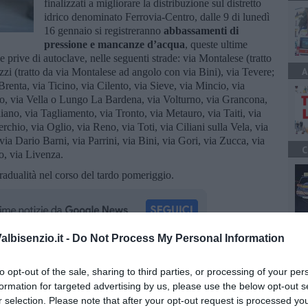
finalizzati a migliorare la distribuzione sul distretto
idrico denominato Ferrovia-Centro, dalle 9 di lunedì
16 gennaio si registreranno
abbassamenti di
pressione e mancanze d’acqua
, queste ultime
i e prive di autoclave, nelle seguenti strade: via Montalese (tratto
A
zi (tratto da via Montalese ad angolo con via Bini), via Tevere;
renta, via Ticino, via Cilento, via Sieve, via Mincio, via
Po, via Vella o Lungo La Bardena, via Volturno, via Grancona,
iano, via Tagliamento, via Tronto, via Metauro, via Taiti, via
rchio, via Oglio, via Reno, via Toti, via Ciliani sulla Vela, via
via Dario Barni, via Parrini, via Bini, via Gori, via Zucca, via
C
o, via Livenza.
radualità nel corso del tardo pomeriggio.
A
lbisenzio.it -
Do Not Process My Personal Information
oscana iscriviti alla
Newsletter QUInews - ToscanaMedia.
to opt-out of the sale, sharing to third parties, or processing of your per
amente nella tua casella di posta.
formation for targeted advertising by us, please use the below opt-out s
r selection. Please note that after your opt-out request is processed y