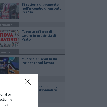
Si ustiona gravemente
nell'incendio divampato
in casa
ttualità
​Tutte le offerte di
lavoro in provincia di
Prato
ronaca
Muore a 61 anni in un
incidente sul lavoro
ttualità
​Benzina, gasolio, gpl,
ecco dove risparmiare
sonal or
ection to
ou may