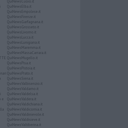
QuiNewsCuoio.it
i
QuiNewsElba.it
QuiNewsEmpolese.it
QuiNewsFirenze.it
QuiNewsGarfagnana.it
QuiNewsGrosseto.it
QuiNewsLivorno.it
QuiNewsLucca.it
QuiNewsLunigiana.it
QuiNewsMaremma.it
QuiNewsMassaCarrara.it
ATTE
QuiNewsMugello.it
QuiNewsPisa.it
QuiNewsPistoia.it
nari
QuiNewsPrato.it
a
QuiNewsSiena.it
QuiNewsValbisenzio.it
QuiNewsValdarno.it
i
QuiNewsValdelsa.it
o e
QuiNewsValdera.it
QuiNewsValdichiana.it
lla
QuiNewsValdicornia.it
QuiNewsValdinievole.it
QuiNewsValdisieve.it
QuiNewsValtiberina.it