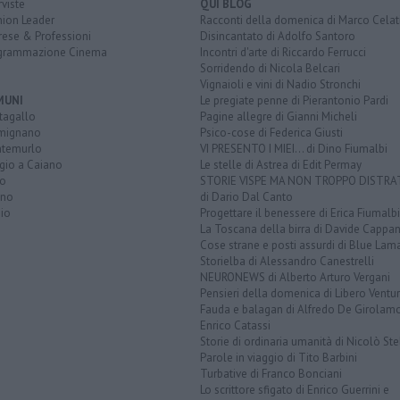
rviste
QUI BLOG
nion Leader
Racconti della domenica di Marco Celat
rese & Professioni
Disincantato di Adolfo Santoro
grammazione Cinema
Incontri d'arte di Riccardo Ferrucci
Sorridendo di Nicola Belcari
Vignaioli e vini di Nadio Stronchi
MUNI
Le pregiate penne di Pierantonio Pardi
tagallo
Pagine allegre di Gianni Micheli
mignano
Psico-cose di Federica Giusti
temurlo
VI PRESENTO I MIEI... di Dino Fiumalbi
gio a Caiano
Le stelle di Astrea di Edit Permay
to
STORIE VISPE MA NON TROPPO DISTR
ano
di Dario Dal Canto
io
Progettare il benessere di Erica Fiumalbi
La Toscana della birra di Davide Cappan
Cose strane e posti assurdi di Blue Lam
Storielba di Alessandro Canestrelli
NEURONEWS di Alberto Arturo Vergani
Pensieri della domenica di Libero Ventur
Fauda e balagan di Alfredo De Girolam
Enrico Catassi
Storie di ordinaria umanità di Nicolò Ste
Parole in viaggio di Tito Barbini
Turbative di Franco Bonciani
Lo scrittore sfigato di Enrico Guerrini e