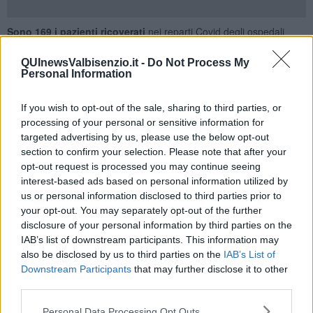
Sono 169 i pazienti ricoverati
nei reparti Covid degli ospedali
toscani, 3 in meno rispetto a ieri.
Sono 7 i ricoverati nelle terapie
intensive
, 2 in più.
QUInewsValbisenzio.it -
Do Not Process My
Personal Information
Sono 5 i nuovi decessi
, si tratta di 3 uomini e 2 donne con un'età
media di 78 anni. Relativamente alla provincia di residenza, le
persone decedute sono: 2 a Firenze, 1 a Livorno, 2 a Arezzo.
If you wish to opt-out of the sale, sharing to third parties, or
processing of your personal or sensitive information for
L'andamento per provincia
targeted advertising by us, please use the below opt-out
Con gli ultimi casi salgono a 424.685 i positivi dall'inizio
section to confirm your selection. Please note that after your
dell'emergenza nei comuni della Città metropolitana di Firenze (61
opt-out request is processed you may continue seeing
in più rispetto a ieri), 103.453 in provincia di Prato (17 in più),
interest-based ads based on personal information utilized by
123.246 a Pistoia (15 in più), 83.264 a Massa-Carrara (31 in più),
us or personal information disclosed to third parties prior to
173.036 a Lucca (21 in più), 185.790 a Pisa (24 in più), 146.578 a
your opt-out. You may separately opt-out of the further
Livorno (19 in più), 143.295 ad Arezzo (15 in più), 113.410 a Siena
disclosure of your personal information by third parties on the
(24 in più) e 88.859 a Grosseto (28 in più). A questi vanno aggiunti
IAB’s list of downstream participants. This information may
569 casi di positività notificati in Toscana ma che riguardano
also be disclosed by us to third parties on the
IAB’s List of
residenti in altre regioni.
Downstream Participants
that may further disclose it to other
La Toscana ha circa 43.320 casi complessivi ogni 100.000 abitanti
third parties.
dall'inizio della pandemia (tra residenti e non residenti). Al
momento la provincia di notifica con il tasso più alto è Lucca (con
Personal Data Processing Opt Outs