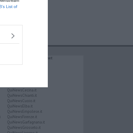
 downstream
B’s List of
IL NETWORK QuiNews.net
QuiNewsAbetone.it
QuiNewsAmiata.it
QuiNewsAnimali.it
QuiNewsArezzo.it
QuiNewsCasentino.it
QuiNewsCecina.it
QuiNewsChianti.it
QuiNewsCuoio.it
QuiNewsElba.it
QuiNewsEmpolese.it
i
QuiNewsFirenze.it
QuiNewsGarfagnana.it
QuiNewsGrosseto.it
QuiNewsLivorno.it