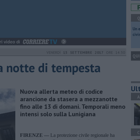
Q
​Un 
civ
VENERDÌ
15 SETTEMBRE 2017
ORE 14:30
QUI
ra notte di tempesta
Ult
Nuova allerta meteo di codice
A
arancione da stasera a mezzanotte
fino alle 13 di domani. Temporali meno
intensi solo sulla Lunigiana
C
FIRENZE —
La protezione civile regionale ha