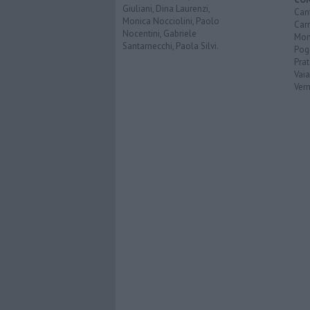
Giuliani, Dina Laurenzi,
Can
Monica Nocciolini, Paolo
Car
Nocentini, Gabriele
Mon
Santarnecchi, Paola Silvi.
Pog
Pra
Vai
Vern