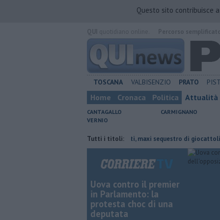
Questo sito contribuisce 
QUI
quotidiano online.
Percorso semplificat
TOSCANA
VALBISENZIO
PRATO
PIS
Home
Cronaca
Politica
Attualità
CANTAGALLO
CARMIGNANO
VERNIO
ve risparmiare
Marchi contraffatti, maxi sequestro di giocattoli
Tutti i titoli:
O
Uova contro il premier
in Parlamento: la
protesta choc di una
deputata