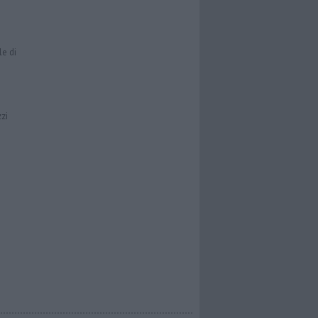
le di
zzi