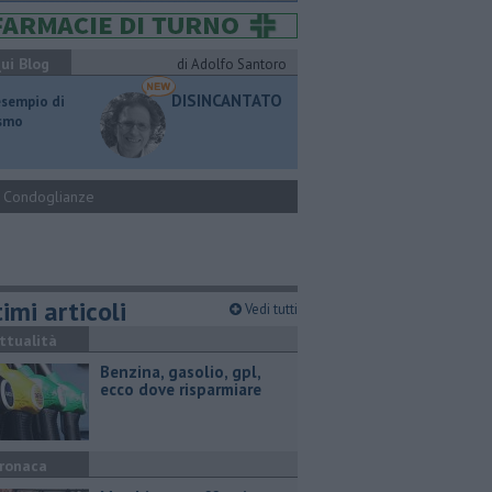
ui Blog
di Adolfo Santoro
DISINCANTATO
esempio di
ismo
Condoglianze
imi articoli
Vedi tutti
ttualità
​Benzina, gasolio, gpl,
ecco dove risparmiare
ronaca