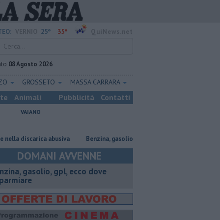
25°
35°
EO:
VERNIO
QuiNews.net
ato
08 Agosto 2026
ZZO
GROSSETO
MASSA CARRARA
ste
Animali
Pubblicità
Contatti
VAIANO
discarica abusiva
​Benzina, gasolio, gpl, ecco dove risparmiare
Marc
DOMANI AVVENNE
enzina, gasolio, gpl, ecco dove
sparmiare