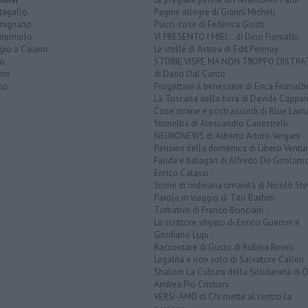
tagallo
Pagine allegre di Gianni Micheli
mignano
Psico-cose di Federica Giusti
temurlo
VI PRESENTO I MIEI... di Dino Fiumalbi
gio a Caiano
Le stelle di Astrea di Edit Permay
to
STORIE VISPE MA NON TROPPO DISTR
ano
di Dario Dal Canto
io
Progettare il benessere di Erica Fiumalbi
La Toscana della birra di Davide Cappan
Cose strane e posti assurdi di Blue Lam
Storielba di Alessandro Canestrelli
NEURONEWS di Alberto Arturo Vergani
Pensieri della domenica di Libero Ventur
Fauda e balagan di Alfredo De Girolam
Enrico Catassi
Storie di ordinaria umanità di Nicolò Ste
Parole in viaggio di Tito Barbini
Turbative di Franco Bonciani
Lo scrittore sfigato di Enrico Guerrini e
Gordiano Lupi
Raccontare di Gusto di Rubina Rovini
Legalità e non solo di Salvatore Calleri
Shalom La Cultura della Solidarietà di 
Andrea Pio Cristiani
VERSI-AMO di Chi mette al centro la