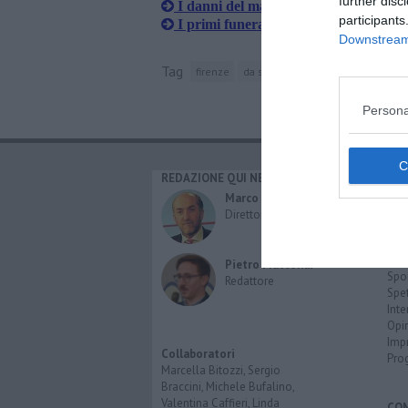
further disc
I danni del maltempo - VIDEO
participants
I primi funerali delle vittime del nubi
Downstream 
Tag
firenze
da stasera/la vita vista da un aere
Persona
REDAZIONE QUI NEWS
CAT
Cro
Marco Migli
Poli
Direttore Responsabile
Attu
Eco
Cult
Pietro Mattonai
Spo
Redattore
Spet
Inte
Opi
Imp
Collaboratori
Pro
Marcella Bitozzi, Sergio
Braccini, Michele Bufalino,
Valentina Caffieri, Linda
CO