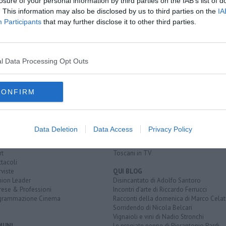
losure of your personal information by third parties on the IAB’s list of
. This information may also be disclosed by us to third parties on the
IA
fragio
Participants
that may further disclose it to other third parties.
o
lunigiana
protezione civile
toscana
livorno
euro
l Data Processing Opt Outs
CONFIRM
EGORIE
RUBRICHE
naca
Le notizie di oggi
tica
Più Letti della settimana
alità
Più Letti del mese
Data Deletion
Data Access
Privacy Policy
nomia
Archivio Notizie
ura
Persone
rt
Toscani in TV
tacoli
rviste
QUI BLOG
nion Leader
Disincantato di Adolfo Santoro
rese & Professioni
Incontri d'arte di Riccardo Ferrucci
grammazione Cinema
Racconti della domenica di Marco Celat
Sorridendo di Nicola Belcari
Vignaioli e vini di Nadio Stronchi
MUNI
Le pregiate penne di Pierantonio Pardi