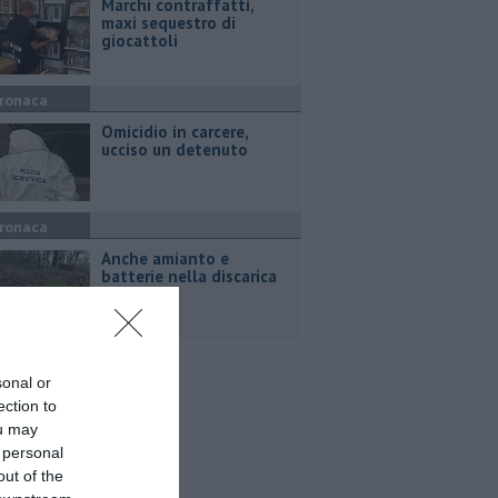
Marchi contraffatti,
maxi sequestro di
giocattoli
ronaca
Omicidio in carcere,
ucciso un detenuto
ronaca
Anche amianto e
batterie nella discarica
abusiva
sonal or
ection to
ou may
 personal
out of the