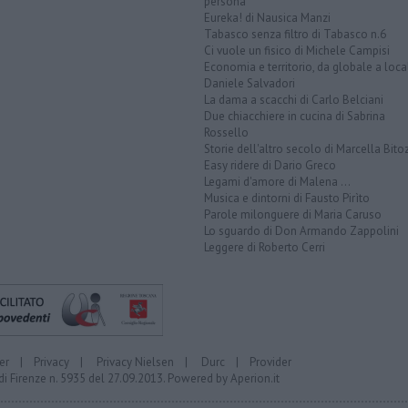
persona
Eureka! di Nausica Manzi
Tabasco senza filtro di Tabasco n.6
Ci vuole un fisico di Michele Campisi
Economia e territorio, da globale a loca
Daniele Salvadori
La dama a scacchi di Carlo Belciani
Due chiacchiere in cucina di Sabrina
Rossello
Storie dell'altro secolo di Marcella Bito
Easy ridere di Dario Greco
Legami d'amore di Malena ...
Musica e dintorni di Fausto Pirìto
Parole milonguere di Maria Caruso
Lo sguardo di Don Armando Zappolini
Leggere di Roberto Cerri
er
|
Privacy
|
Privacy Nielsen
|
Durc
|
Provider
di Firenze n. 5935 del 27.09.2013. Powered by
Aperion.it