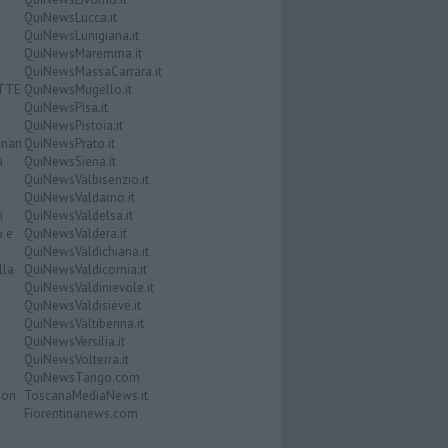
QuiNewsLucca.it
QuiNewsLunigiana.it
QuiNewsMaremma.it
QuiNewsMassaCarrara.it
ATTE
QuiNewsMugello.it
QuiNewsPisa.it
QuiNewsPistoia.it
nari
QuiNewsPrato.it
a
QuiNewsSiena.it
QuiNewsValbisenzio.it
QuiNewsValdarno.it
i
QuiNewsValdelsa.it
o e
QuiNewsValdera.it
QuiNewsValdichiana.it
lla
QuiNewsValdicornia.it
QuiNewsValdinievole.it
QuiNewsValdisieve.it
QuiNewsValtiberina.it
QuiNewsVersilia.it
QuiNewsVolterra.it
QuiNewsTango.com
Don
ToscanaMediaNews.it
Fiorentinanews.com