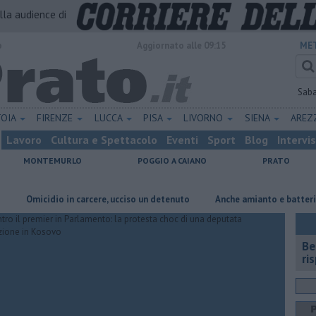
alla audience di
o
Aggiornato alle 09:15
MET
Sab
TOIA
FIRENZE
LUCCA
PISA
LIVORNO
SIENA
ARE
Lavoro
Cultura e Spettacolo
Eventi
Sport
Blog
Intervi
MONTEMURLO
POGGIO A CAIANO
PRATO
micidio in carcere, ucciso un detenuto
Anche amianto e batterie nella 
​B
ri