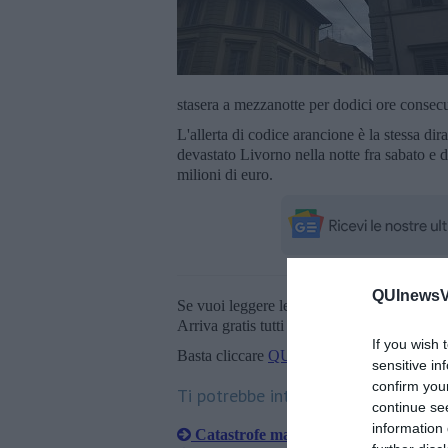
stasera a mezzanotte per dodici ore consecu
L'allerta di codice arancione è la stessa d
devastato Livorno nella notte fra sabato e
milioni di euro.
QUInewsVa
Se vuoi leggere le notizie principali della T
Arriva gratis tutti i giorni alle 20:00 dirett
If you wish 
Basta cliccare
QUI
sensitive in
confirm you
Ti potrebbe interessare anche:
continue se
information 
Catastrofe maltempo, danni per 180 m