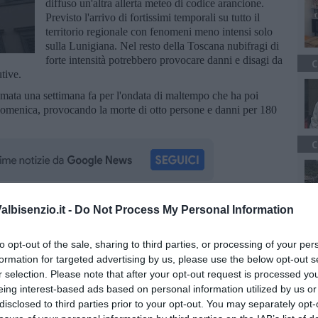
diffuso un'altra allerta meteo di codice arancione.
Previsto l'arrivo di fortissimi temporali su tutto il
territorio regionale con fenomeni meno intensi solo
sulla Lunigiana. Nel resto della Toscana nubifragi di
forte intensità potrebbero provocare danni e disagi da
C
tive.
iramata una settimana fa per l'ondata di maltempo che ha poi
 domenica, provocando la morte di otto persone e danni per 180
C
lbisenzio.it -
Do Not Process My Personal Information
oscana iscriviti alla
Newsletter QUInews - ToscanaMedia.
amente nella tua casella di posta.
to opt-out of the sale, sharing to third parties, or processing of your per
formation for targeted advertising by us, please use the below opt-out s
r selection. Please note that after your opt-out request is processed y
eing interest-based ads based on personal information utilized by us or
disclosed to third parties prior to your opt-out. You may separately opt-
ilioni di euro