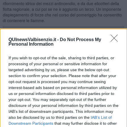
rifornimento idrico dei mezzi antincendio, e da due elicotteri della
flotta regionale, a cui poi se ne è aggiunto un terzo. Un imponente
dispiegamento di forze che nel corso del pomeriggio ha consentito
di contenere le fiamme.
QUInewsValbisenzio.it -
Do Not Process My
Personal Information
If you wish to opt-out of the sale, sharing to third parties, or
processing of your personal or sensitive information for
targeted advertising by us, please use the below opt-out
section to confirm your selection. Please note that after your
opt-out request is processed you may continue seeing
interest-based ads based on personal information utilized by
us or personal information disclosed to third parties prior to
your opt-out. You may separately opt-out of the further
disclosure of your personal information by third parties on the
IAB’s list of downstream participants. This information may
also be disclosed by us to third parties on the
IAB’s List of
Nel riquadro giallo la colonna di fumo nel momento in cui è stata
Downstream Participants
that may further disclose it to other
rilevata dall'intelligenza artificiale