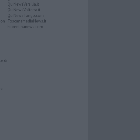
QuiNewsVersilia.it
QuiNewsVolterra.it
QuiNewsTango.com
Don
ToscanaMediaNews.it
Fiorentinanews.com
le di
zzi