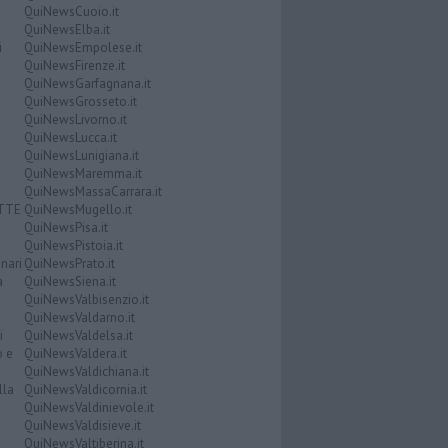
QuiNewsCuoio.it
QuiNewsElba.it
i
QuiNewsEmpolese.it
QuiNewsFirenze.it
QuiNewsGarfagnana.it
QuiNewsGrosseto.it
QuiNewsLivorno.it
QuiNewsLucca.it
QuiNewsLunigiana.it
QuiNewsMaremma.it
QuiNewsMassaCarrara.it
ATTE
QuiNewsMugello.it
QuiNewsPisa.it
QuiNewsPistoia.it
nari
QuiNewsPrato.it
a
QuiNewsSiena.it
QuiNewsValbisenzio.it
QuiNewsValdarno.it
i
QuiNewsValdelsa.it
o e
QuiNewsValdera.it
QuiNewsValdichiana.it
lla
QuiNewsValdicornia.it
QuiNewsValdinievole.it
QuiNewsValdisieve.it
QuiNewsValtiberina.it