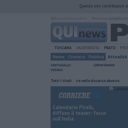
Questo sito contribuisce 
QUI
quotidiano online.
Percorso semplificat
TOSCANA
VALBISENZIO
PRATO
PIS
Home
Cronaca
Politica
Attualità
CANTAGALLO
CARMIGNANO
VERNIO
 detenuto
Anche amianto e batterie nella discarica abusiva
Tutti i titoli:
Poste I
Calendario Pirelli,
diffuso il teaser: focus
sull'India