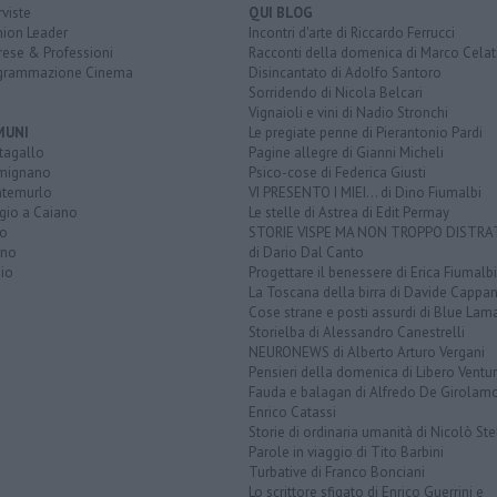
rviste
QUI BLOG
nion Leader
Incontri d'arte di Riccardo Ferrucci
rese & Professioni
Racconti della domenica di Marco Celat
grammazione Cinema
Disincantato di Adolfo Santoro
Sorridendo di Nicola Belcari
Vignaioli e vini di Nadio Stronchi
MUNI
Le pregiate penne di Pierantonio Pardi
tagallo
Pagine allegre di Gianni Micheli
mignano
Psico-cose di Federica Giusti
temurlo
VI PRESENTO I MIEI... di Dino Fiumalbi
gio a Caiano
Le stelle di Astrea di Edit Permay
to
STORIE VISPE MA NON TROPPO DISTR
ano
di Dario Dal Canto
io
Progettare il benessere di Erica Fiumalbi
La Toscana della birra di Davide Cappan
Cose strane e posti assurdi di Blue Lam
Storielba di Alessandro Canestrelli
NEURONEWS di Alberto Arturo Vergani
Pensieri della domenica di Libero Ventur
Fauda e balagan di Alfredo De Girolam
Enrico Catassi
Storie di ordinaria umanità di Nicolò Ste
Parole in viaggio di Tito Barbini
Turbative di Franco Bonciani
Lo scrittore sfigato di Enrico Guerrini e