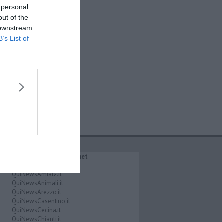
 personal
out of the
 downstream
B’s List of
IL NETWORK QuiNews.net
QuiNewsAbetone.it
QuiNewsAmiata.it
QuiNewsAnimali.it
QuiNewsArezzo.it
QuiNewsCasentino.it
QuiNewsCecina.it
QuiNewsChianti.it