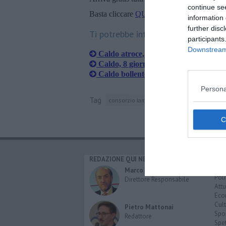
continue se
Basta cliccare
QUI
information 
further disc
Ti potrebbe interessare anche:
participants
Downstream 
Caldo atroce, un altro fine settimana 
Caldo, 8 giorni consecutivi in codice 
Caldo bollente ma il picco deve ancor
Persona
Tag
consorzio lamma
mercurio
REDAZIONE QUI NEWS
CAT
Cro
Marco Migli
Poli
Direttore Responsabile
Attu
Eco
Cult
Pietro Mattonai
Spo
Redattore
Spet