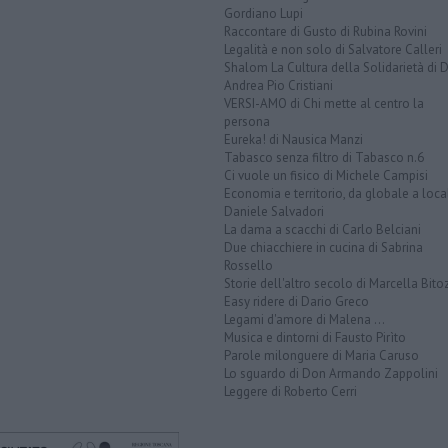
Gordiano Lupi
Raccontare di Gusto di Rubina Rovini
Legalità e non solo di Salvatore Calleri
Shalom La Cultura della Solidarietà di 
Andrea Pio Cristiani
VERSI-AMO di Chi mette al centro la
persona
Eureka! di Nausica Manzi
Tabasco senza filtro di Tabasco n.6
Ci vuole un fisico di Michele Campisi
Economia e territorio, da globale a loca
Daniele Salvadori
La dama a scacchi di Carlo Belciani
Due chiacchiere in cucina di Sabrina
Rossello
Storie dell'altro secolo di Marcella Bito
Easy ridere di Dario Greco
Legami d'amore di Malena ...
Musica e dintorni di Fausto Pirìto
Parole milonguere di Maria Caruso
Lo sguardo di Don Armando Zappolini
Leggere di Roberto Cerri