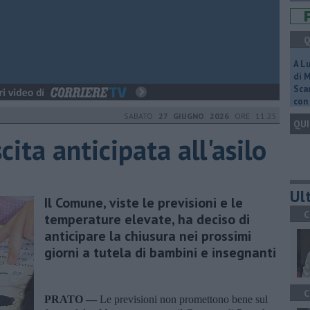
Q
A L
di 
Scar
con 
SABATO
27 GIUGNO 2026
ORE 11:25
QUI
cita anticipata all'asilo
Ult
Il Comune, viste le previsioni e le
C
temperature elevate, ha deciso di
anticipare la chiusura nei prossimi
giorni a tutela di bambini e insegnanti
C
PRATO —
Le previsioni non promettono bene sul