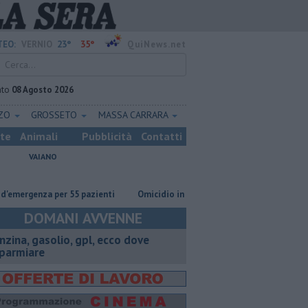
23°
35°
EO:
VERNIO
QuiNews.net
ato
08 Agosto 2026
ZZO
GROSSETO
MASSA CARRARA
ste
Animali
Pubblicità
Contatti
VAIANO
genza per 55 pazienti
Omicidio in carcere, ucciso un detenuto
Anch
DOMANI AVVENNE
enzina, gasolio, gpl, ecco dove
sparmiare