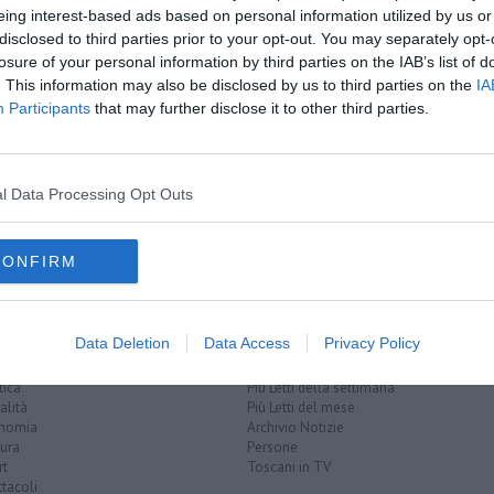
eing interest-based ads based on personal information utilized by us or
disclosed to third parties prior to your opt-out. You may separately opt-
losure of your personal information by third parties on the IAB’s list of
. This information may also be disclosed by us to third parties on the
IA
Participants
that may further disclose it to other third parties.
di fuoco
rosso
a arrivare
l Data Processing Opt Outs
CONFIRM
Data Deletion
Data Access
Privacy Policy
EGORIE
RUBRICHE
naca
Le notizie di oggi
tica
Più Letti della settimana
alità
Più Letti del mese
nomia
Archivio Notizie
ura
Persone
rt
Toscani in TV
tacoli