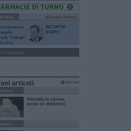
ui Blog
di Riccardo Ferrucci
INCONTRI
ucca la mostra
D'ARTE
Marcello
selli “Dialoghi
la città"
Condoglianze
imi articoli
Vedi tutti
ronaca
Omicidio in carcere,
ucciso un detenuto
ronaca