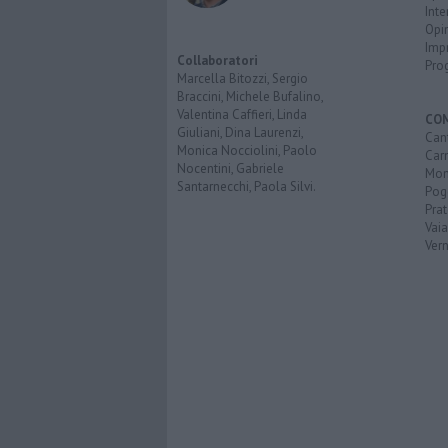
Inte
Opi
Imp
Collaboratori
Pro
Marcella Bitozzi, Sergio
Braccini, Michele Bufalino,
Valentina Caffieri, Linda
CO
Giuliani, Dina Laurenzi,
Can
Monica Nocciolini, Paolo
Car
Nocentini, Gabriele
Mon
Santarnecchi, Paola Silvi.
Pog
Pra
Vai
Vern