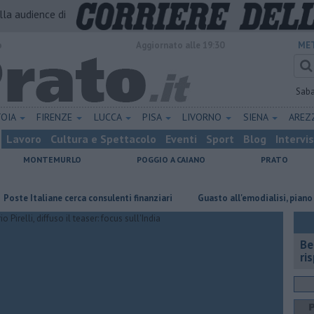
alla audience di
o
Aggiornato alle 19:30
MET
Sab
TOIA
FIRENZE
LUCCA
PISA
LIVORNO
SIENA
ARE
Lavoro
Cultura e Spettacolo
Eventi
Sport
Blog
Intervi
MONTEMURLO
POGGIO A CAIANO
PRATO
taliane cerca consulenti finanziari
Guasto all'emodialisi, piano d'emer
​B
ri