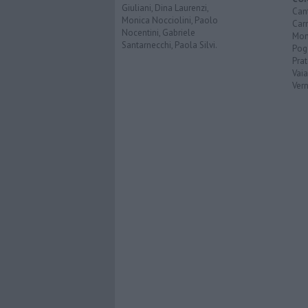
Giuliani, Dina Laurenzi,
Can
Monica Nocciolini, Paolo
Car
Nocentini, Gabriele
Mon
Santarnecchi, Paola Silvi.
Pog
Pra
Vai
Vern