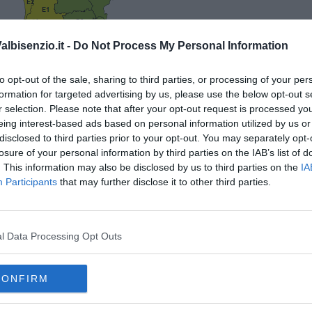
lbisenzio.it -
Do Not Process My Personal Information
to opt-out of the sale, sharing to third parties, or processing of your per
formation for targeted advertising by us, please use the below opt-out s
dell'allerta della Regione Toscana
r selection. Please note that after your opt-out request is processed y
eing interest-based ads based on personal information utilized by us or
, il codice giallo sempre per temporali forti e rischio
ichiana
,
Valtiberina
, dell’
Ombrone e medio grossetano
, del
disclosed to third parties prior to your opt-out. You may separately opt-
losure of your personal information by third parties on the IAB’s list of
. This information may also be disclosed by us to third parties on the
IA
Participants
that may further disclose it to other third parties.
l Data Processing Opt Outs
oscana iscriviti alla
Newsletter QUInews - ToscanaMedia.
amente nella tua casella di posta.
CONFIRM