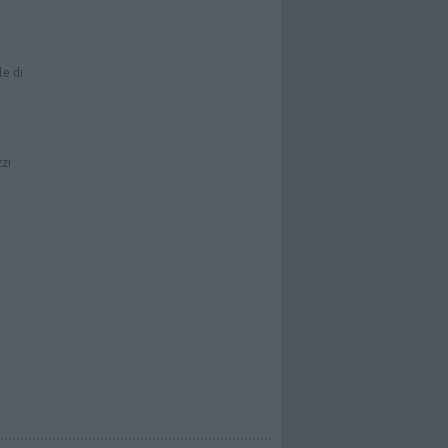
le di
zzi