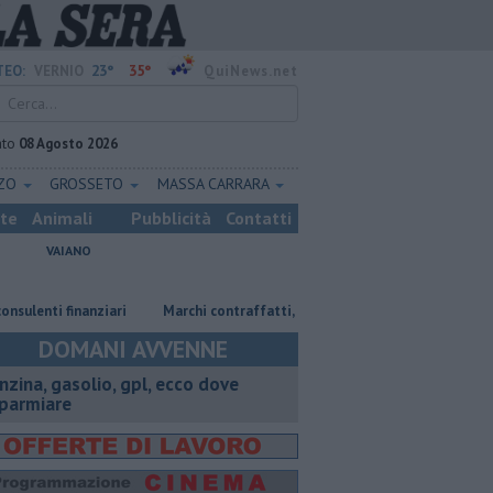
23°
35°
EO:
VERNIO
QuiNews.net
ato
08 Agosto 2026
ZZO
GROSSETO
MASSA CARRARA
ste
Animali
Pubblicità
Contatti
VAIANO
i finanziari
Marchi contraffatti, maxi sequestro di giocattoli
Omi
DOMANI AVVENNE
enzina, gasolio, gpl, ecco dove
sparmiare