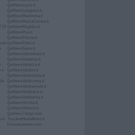
QuiNewsLucca.it
QuiNewsLunigiana.it
QuiNewsMaremma.it
QuiNewsMassaCarrara.it
ATTE
QuiNewsMugello.it
QuiNewsPisa.it
QuiNewsPistoia.it
nari
QuiNewsPrato.it
a
QuiNewsSiena.it
QuiNewsValbisenzio.it
QuiNewsValdarno.it
i
QuiNewsValdelsa.it
o e
QuiNewsValdera.it
QuiNewsValdichiana.it
lla
QuiNewsValdicornia.it
QuiNewsValdinievole.it
QuiNewsValdisieve.it
QuiNewsValtiberina.it
QuiNewsVersilia.it
QuiNewsVolterra.it
QuiNewsTango.com
Don
ToscanaMediaNews.it
Fiorentinanews.com