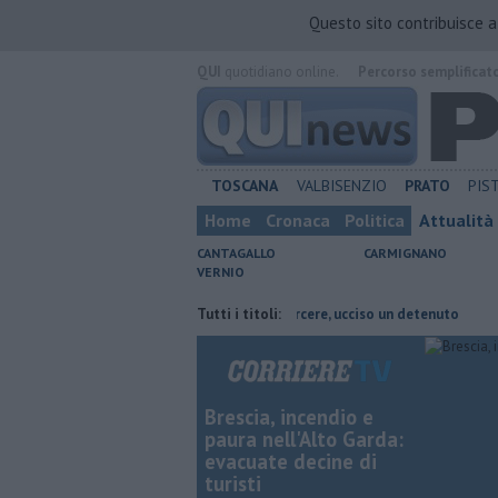
Questo sito contribuisce 
QUI
quotidiano online.
Percorso semplificat
TOSCANA
VALBISENZIO
PRATO
PIS
Home
Cronaca
Politica
Attualità
CANTAGALLO
CARMIGNANO
VERNIO
tro di giocattoli
Omicidio in carcere, ucciso un detenuto
Tutti i titoli:
Anche am
Brescia, incendio e
paura nell'Alto Garda:
evacuate decine di
turisti