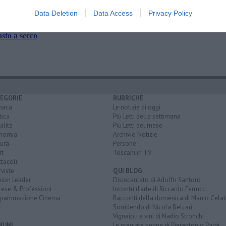
Data Deletion
Data Access
Privacy Policy
per temporali forti
cioline affogate
sto a secco
EGORIE
RUBRICHE
naca
Le notizie di oggi
tica
Più Letti della settimana
alità
Più Letti del mese
nomia
Archivio Notizie
ura
Persone
rt
Toscani in TV
tacoli
rviste
QUI BLOG
nion Leader
Disincantato di Adolfo Santoro
rese & Professioni
Incontri d'arte di Riccardo Ferrucci
grammazione Cinema
Racconti della domenica di Marco Celat
Sorridendo di Nicola Belcari
Vignaioli e vini di Nadio Stronchi
MUNI
Le pregiate penne di Pierantonio Pardi