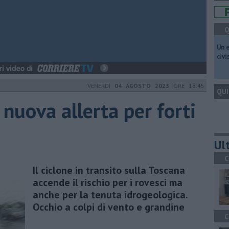
Q
​Un 
civ
VENERDÌ
04 AGOSTO 2023
ORE 18:45
QUI
 nuova allerta per forti
Ult
C
Il ciclone in transito sulla Toscana
accende il rischio per i rovesci ma
anche per la tenuta idrogeologica.
Occhio a colpi di vento e grandine
C