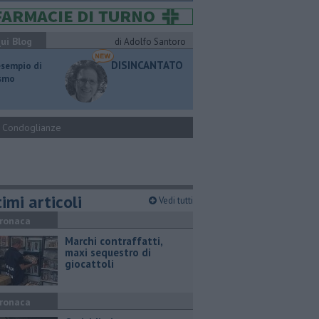
ui Blog
di Adolfo Santoro
DISINCANTATO
esempio di
ismo
Condoglianze
imi articoli
Vedi tutti
ronaca
Marchi contraffatti,
maxi sequestro di
giocattoli
ronaca