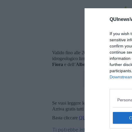
QUInewsVa
If you wish 
sensitive in
La mappa 
confirm you
continue se
Valido fino alle 20 di oggi 4 Agosto, intanto
idrogeologico limitato alle zone della
Vald
information 
Fiora
e dell’
Albegna
.
further disc
participants
Downstream 
Persona
Se vuoi leggere le notizie principali della T
Arriva gratis tutti i giorni alle 20:00 dirett
Basta cliccare
QUI
Ti potrebbe interessare anche: