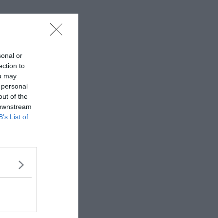
sonal or
ection to
ou may
 personal
out of the
 downstream
B’s List of