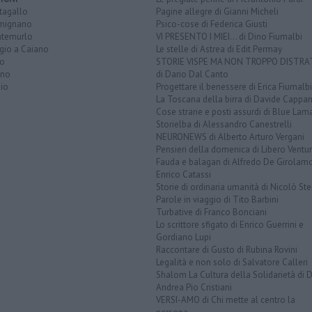
tagallo
Pagine allegre di Gianni Micheli
mignano
Psico-cose di Federica Giusti
temurlo
VI PRESENTO I MIEI... di Dino Fiumalbi
gio a Caiano
Le stelle di Astrea di Edit Permay
to
STORIE VISPE MA NON TROPPO DISTR
ano
di Dario Dal Canto
io
Progettare il benessere di Erica Fiumalbi
La Toscana della birra di Davide Cappan
Cose strane e posti assurdi di Blue Lam
Storielba di Alessandro Canestrelli
NEURONEWS di Alberto Arturo Vergani
Pensieri della domenica di Libero Ventur
Fauda e balagan di Alfredo De Girolam
Enrico Catassi
Storie di ordinaria umanità di Nicolò Ste
Parole in viaggio di Tito Barbini
Turbative di Franco Bonciani
Lo scrittore sfigato di Enrico Guerrini e
Gordiano Lupi
Raccontare di Gusto di Rubina Rovini
Legalità e non solo di Salvatore Calleri
Shalom La Cultura della Solidarietà di 
Andrea Pio Cristiani
VERSI-AMO di Chi mette al centro la