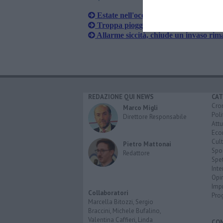
Estate nell'occhio del ciclone, allerta 
Troppa pioggia, meloni spaccati e noc
Allarme siccità, chiude un invaso rima
REDAZIONE QUI NEWS
CAT
Cro
Marco Migli
Poli
Direttore Responsabile
Attu
Eco
Cult
Pietro Mattonai
Spo
Redattore
Spet
Inte
Opi
Imp
Collaboratori
Pro
Marcella Bitozzi, Sergio
Braccini, Michele Bufalino,
Valentina Caffieri, Linda
CO