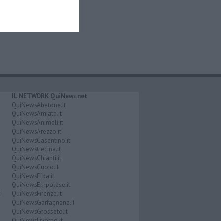
IL NETWORK QuiNews.net
QuiNewsAbetone.it
QuiNewsAmiata.it
QuiNewsAnimali.it
QuiNewsArezzo.it
QuiNewsCasentino.it
QuiNewsCecina.it
QuiNewsChianti.it
QuiNewsCuoio.it
QuiNewsElba.it
QuiNewsEmpolese.it
i
QuiNewsFirenze.it
QuiNewsGarfagnana.it
QuiNewsGrosseto.it
QuiNewsLivorno.it