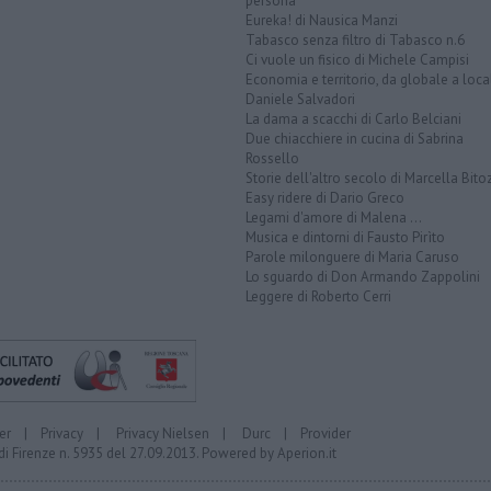
persona
Eureka! di Nausica Manzi
Tabasco senza filtro di Tabasco n.6
Ci vuole un fisico di Michele Campisi
Economia e territorio, da globale a loca
Daniele Salvadori
La dama a scacchi di Carlo Belciani
Due chiacchiere in cucina di Sabrina
Rossello
Storie dell'altro secolo di Marcella Bito
Easy ridere di Dario Greco
Legami d'amore di Malena ...
Musica e dintorni di Fausto Pirìto
Parole milonguere di Maria Caruso
Lo sguardo di Don Armando Zappolini
Leggere di Roberto Cerri
er
|
Privacy
|
Privacy Nielsen
|
Durc
|
Provider
di Firenze n. 5935 del 27.09.2013. Powered by
Aperion.it