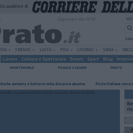
alla audience di
o
Aggiornato alle 09:00
MET
Sab
TOIA
FIRENZE
LUCCA
PISA
LIVORNO
SIENA
ARE
Lavoro
Cultura e Spettacolo
Eventi
Sport
Blog
Intervi
MONTEMURLO
POGGIO A CAIANO
PRATO
ianto e batterie nella discarica abusiva
Poste Italiane cerca consulent
​B
ri