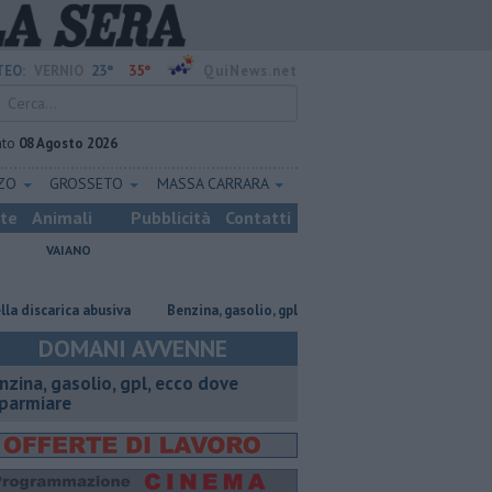
23°
35°
EO:
VERNIO
QuiNews.net
ato
08 Agosto 2026
ZZO
GROSSETO
MASSA CARRARA
ste
Animali
Pubblicità
Contatti
VAIANO
rica abusiva
​Benzina, gasolio, gpl, ecco dove risparmiare
Marchi co
DOMANI AVVENNE
enzina, gasolio, gpl, ecco dove
sparmiare