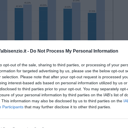
lbisenzio.it -
Do Not Process My Personal Information
to opt-out of the sale, sharing to third parties, or processing of your per
Cascina
, che ha perso oltre 14 punti percentuali rispetto alle
formation for targeted advertising by us, please use the below opt-out s
 anche a
Figline e Incisa Valdarno
,
Prato
e
Pistoia
,
r selection. Please note that after your opt-out request is processed y
centuali. In discesa anche il dato di
Viareggio
, mentre reggono
eing interest-based ads based on personal information utilized by us or
nte, il dato dell'affluenza nei 20 Comuni toscani al voto è
disclosed to third parties prior to your opt-out. You may separately opt-
 rispetto alle precedenti elezioni (50,94%).
losure of your personal information by third parties on the IAB’s list of
. This information may also be disclosed by us to third parties on the
IA
gio, dalle 7 alle 15. Dopodiché, inizierà lo spoglio: nei
Participants
that may further disclose it to other third parties.
ecessario raggiungere il 50% più uno dei voti; altrimenti, si andrà
in programma i prossimi 7 e 8 Giugno.