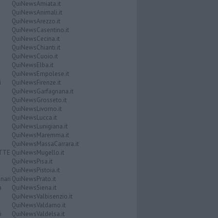
QuiNewsAmiata.it
QuiNewsAnimali.it
QuiNewsArezzo.it
QuiNewsCasentino.it
QuiNewsCecina.it
QuiNewsChianti.it
QuiNewsCuoio.it
QuiNewsElba.it
QuiNewsEmpolese.it
i
QuiNewsFirenze.it
QuiNewsGarfagnana.it
QuiNewsGrosseto.it
QuiNewsLivorno.it
QuiNewsLucca.it
QuiNewsLunigiana.it
QuiNewsMaremma.it
QuiNewsMassaCarrara.it
ATTE
QuiNewsMugello.it
QuiNewsPisa.it
QuiNewsPistoia.it
nari
QuiNewsPrato.it
a
QuiNewsSiena.it
QuiNewsValbisenzio.it
QuiNewsValdarno.it
i
QuiNewsValdelsa.it