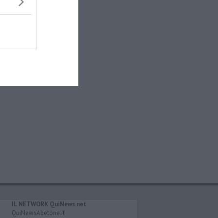
IL NETWORK QuiNews.net
QuiNewsAbetone.it