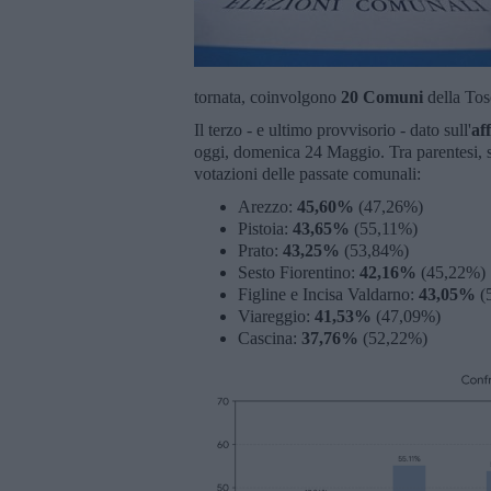
tornata, coinvolgono
20 Comuni
della Tosc
Il terzo - e ultimo provvisorio - dato sull'
af
oggi, domenica 24 Maggio. Tra parentesi, si
votazioni delle passate comunali:
Arezzo:
45,60%
(47,26%)
Pistoia:
43,65%
(55,11%)
Prato:
43,25%
(53,84%)
Sesto Fiorentino:
42,16%
(45,22%)
Figline e Incisa Valdarno:
43,05%
(
Viareggio:
41,53%
(47,09%)
Cascina:
37,76%
(52,22%)