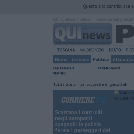
Questo sito contribuisce 
QUI
quotidiano online.
Percorso semplificat
TOSCANA
VALBISENZIO
PRATO
PIS
Home
Cronaca
Politica
Attualità
CANTAGALLO
CARMIGNANO
VERNIO
sparmiare
Marchi contraffatti, maxi sequestro di giocattoli
Tutti i titoli:
Omicid
Scattano i controlli
negli aeroporti
spagnoli: la polizia
ferma i passeggeri del