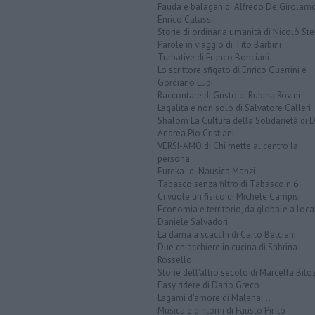
Fauda e balagan di Alfredo De Girolam
Enrico Catassi
Storie di ordinaria umanità di Nicolò Ste
Parole in viaggio di Tito Barbini
Turbative di Franco Bonciani
Lo scrittore sfigato di Enrico Guerrini e
Gordiano Lupi
Raccontare di Gusto di Rubina Rovini
Legalità e non solo di Salvatore Calleri
Shalom La Cultura della Solidarietà di 
Andrea Pio Cristiani
VERSI-AMO di Chi mette al centro la
persona
Eureka! di Nausica Manzi
Tabasco senza filtro di Tabasco n.6
Ci vuole un fisico di Michele Campisi
Economia e territorio, da globale a loca
Daniele Salvadori
La dama a scacchi di Carlo Belciani
Due chiacchiere in cucina di Sabrina
Rossello
Storie dell'altro secolo di Marcella Bito
Easy ridere di Dario Greco
Legami d'amore di Malena ...
Musica e dintorni di Fausto Pirìto