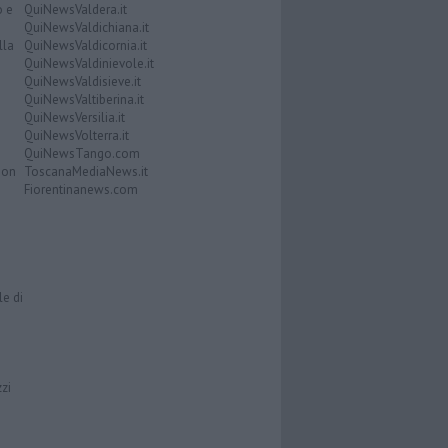
o e
QuiNewsValdera.it
QuiNewsValdichiana.it
lla
QuiNewsValdicornia.it
QuiNewsValdinievole.it
QuiNewsValdisieve.it
QuiNewsValtiberina.it
QuiNewsVersilia.it
QuiNewsVolterra.it
QuiNewsTango.com
Don
ToscanaMediaNews.it
Fiorentinanews.com
le di
zzi