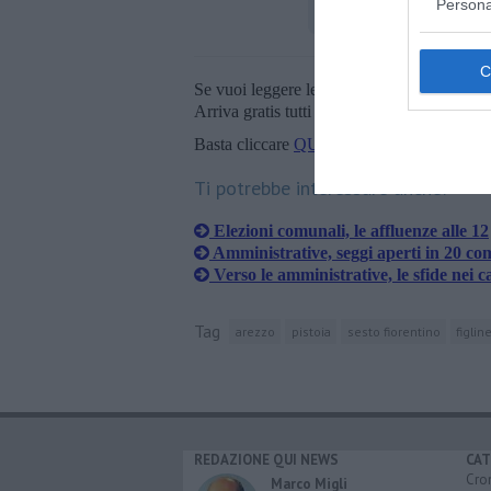
Persona
Se vuoi leggere le notizie principali della T
Arriva gratis tutti i giorni alle 20:00 dirett
Basta cliccare
QUI
Ti potrebbe interessare anche:
Elezioni comunali, le affluenze alle 12
Amministrative, seggi aperti in 20 co
Verso le amministrative, le sfide nei 
Tag
arezzo
pistoia
sesto fiorentino
figlin
REDAZIONE QUI NEWS
CAT
Cro
Marco Migli