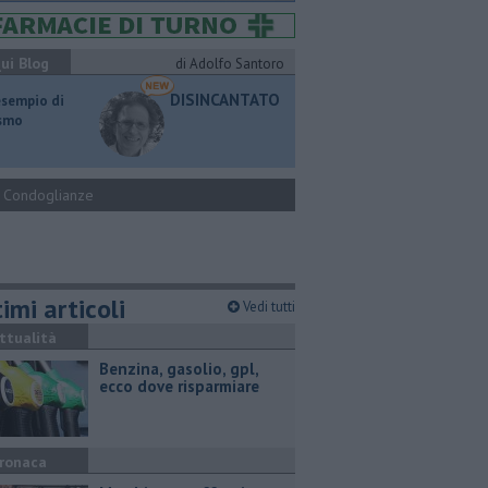
ui Blog
di Adolfo Santoro
DISINCANTATO
esempio di
ismo
Condoglianze
imi articoli
Vedi tutti
ttualità
​Benzina, gasolio, gpl,
ecco dove risparmiare
ronaca