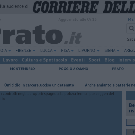
alla audience di
o
Aggiornato alle 09:15
MET
Sab
TOIA
FIRENZE
LUCCA
PISA
LIVORNO
SIENA
ARE
Lavoro
Cultura e Spettacolo
Eventi
Sport
Blog
Intervi
MONTEMURLO
POGGIO A CAIANO
PRATO
io in carcere, ucciso un detenuto
Anche amianto e batterie nella disca
​B
ri