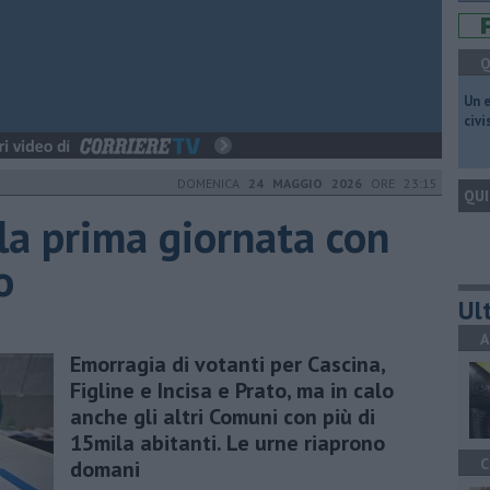
Q
​Un 
civ
DOMENICA
24 MAGGIO 2026
ORE 23:15
QUI
 la prima giornata con
o
Ult
A
Emorragia di votanti per Cascina,
Figline e Incisa e Prato, ma in calo
anche gli altri Comuni con più di
15mila abitanti. Le urne riaprono
C
domani