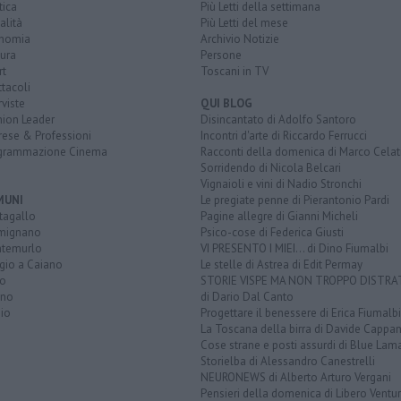
tica
Più Letti della settimana
alità
Più Letti del mese
nomia
Archivio Notizie
ura
Persone
rt
Toscani in TV
tacoli
rviste
QUI BLOG
nion Leader
Disincantato di Adolfo Santoro
rese & Professioni
Incontri d'arte di Riccardo Ferrucci
grammazione Cinema
Racconti della domenica di Marco Celat
Sorridendo di Nicola Belcari
Vignaioli e vini di Nadio Stronchi
MUNI
Le pregiate penne di Pierantonio Pardi
tagallo
Pagine allegre di Gianni Micheli
mignano
Psico-cose di Federica Giusti
temurlo
VI PRESENTO I MIEI... di Dino Fiumalbi
gio a Caiano
Le stelle di Astrea di Edit Permay
to
STORIE VISPE MA NON TROPPO DISTR
ano
di Dario Dal Canto
io
Progettare il benessere di Erica Fiumalbi
La Toscana della birra di Davide Cappan
Cose strane e posti assurdi di Blue Lam
Storielba di Alessandro Canestrelli
NEURONEWS di Alberto Arturo Vergani
Pensieri della domenica di Libero Ventur