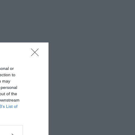
sonal or
ection to
ou may
 personal
out of the
 downstream
B’s List of