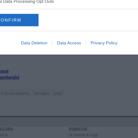
l Data Processing Opt Outs
CONFIRM
oscana iscriviti alla
Newsletter QUInews - ToscanaMedia.
amente nella tua casella di posta.
Data Deletion
Data Access
Privacy Policy
muni
capoluoghi
e e incisa valdarno
viareggio
prato
EGORIE
RUBRICHE
naca
Le notizie di oggi