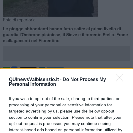
Foto di repertorio
Le piogge abbondanti hanno fatto salire al primo livello di
guardia l'Ombrone pistoiese, il Sieve e il torrente Stella. Frane
e allagamenti nel Fiorentino
TOSCANA —
L'ondata di maltempo che in queste ore ha investito
QUInewsValbisenzio.it -
Do Not Process My
diverse aree della Toscana, si è abbattuta con precipitazioni
Personal Information
intense anche sulle province di Lucca, Massa Carrara, Pisa,
Pistoia, Prato e Firenze.
If you wish to opt-out of the sale, sharing to third parties, or
Piogge abbondanti che, ha reso noto la Regione, hanno fatto salire
processing of your personal or sensitive information for
al primo livello di guardia l'Ombrone pistoiese (al primo livello a
targeted advertising by us, please use the below opt-out
Poggio a Caiano), il Sieve a Dicomano e Rufina e il torrente Stella
section to confirm your selection. Please note that after your
(al primo livello a Quarrata).
opt-out request is processed you may continue seeing
interest-based ads based on personal information utilized by