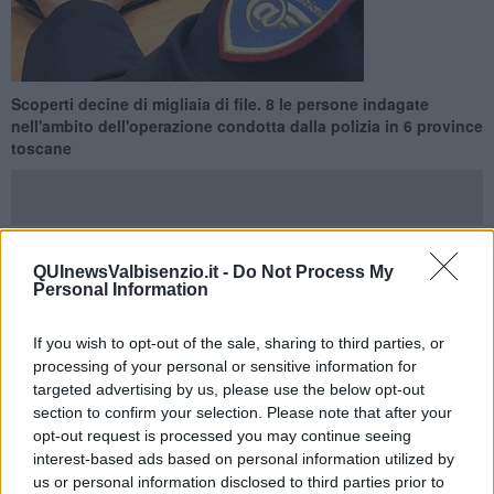
Scoperti decine di migliaia di file. 8 le persone indagate
nell'ambito dell'operazione condotta dalla polizia in 6 province
toscane
QUInewsValbisenzio.it -
Do Not Process My
TOSCANA —
E' di 6 arresti, 2 denunce a piede libero e 8
Personal Information
perquisizioni il bilancio di una operazione della polizia per
detenzione e diffusione di materiale pedopornografico.
If you wish to opt-out of the sale, sharing to third parties, or
Le misure pre-cautelari, spiega una nota della Polizia di Stato, sono
processing of your personal or sensitive information for
scattate in seguito ad un'articolata indagine condotta dal centro
targeted advertising by us, please use the below opt-out
operativo per la sicurezza cibernetica per la Toscana e dalle
section to confirm your selection. Please note that after your
dipendenti sezioni operative, che ha riguardato la diffusione online
opt-out request is processed you may continue seeing
di contenuti multimediali realizzati con l’utilizzo di minori di 18 anni e
interest-based ads based on personal information utilized by
ha consentito di localizzare in Toscana tutti gli utenti coinvolti.
us or personal information disclosed to third parties prior to