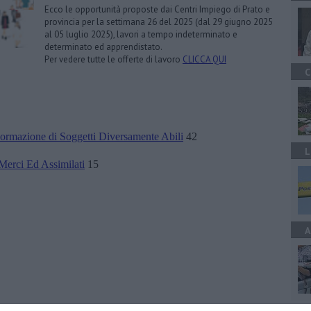
Ecco le opportunità proposte dai Centri Impiego di Prato e
provincia per la settimana 26 del 2025 (dal 29 giugno 2025
al 05 luglio 2025), lavori a tempo indeterminato e
determinato ed apprendistato.
Per vedere tutte le offerte di lavoro
CLICCA QUI
C
 Formazione di Soggetti Diversamente Abili
42
L
Merci Ed Assimilati
15
A