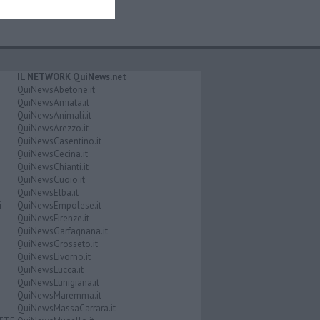
IL NETWORK QuiNews.net
QuiNewsAbetone.it
QuiNewsAmiata.it
QuiNewsAnimali.it
QuiNewsArezzo.it
QuiNewsCasentino.it
QuiNewsCecina.it
QuiNewsChianti.it
QuiNewsCuoio.it
QuiNewsElba.it
i
QuiNewsEmpolese.it
QuiNewsFirenze.it
QuiNewsGarfagnana.it
QuiNewsGrosseto.it
QuiNewsLivorno.it
QuiNewsLucca.it
QuiNewsLunigiana.it
QuiNewsMaremma.it
QuiNewsMassaCarrara.it