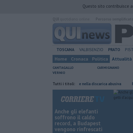
Questo sito contribuisce 
QUI
quotidiano online.
Percorso semplificat
TOSCANA
VALBISENZIO
PRATO
PIS
Home
Cronaca
Politica
Attualità
CANTAGALLO
CARMIGNANO
VERNIO
etenuto
Anche amianto e batterie nella discarica abusiva
Tutti i titoli:
Poste Ita
Anche gli elefanti
soffrono il caldo
record, a Budapest
vengono rinfrescati