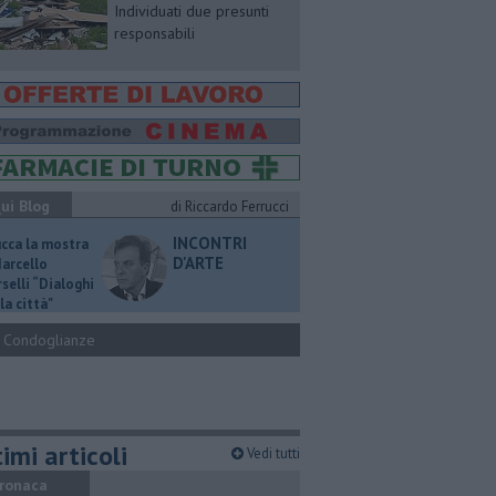
Individuati due presunti
responsabili
ui Blog
di Riccardo Ferrucci
INCONTRI
ucca la mostra
D'ARTE
Marcello
selli “Dialoghi
la città"
Condoglianze
imi articoli
Vedi tutti
ronaca