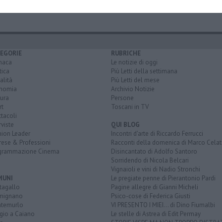
EGORIE
RUBRICHE
naca
Le notizie di oggi
tica
Più Letti della settimana
alità
Più Letti del mese
nomia
Archivio Notizie
ura
Persone
rt
Toscani in TV
tacoli
rviste
QUI BLOG
nion Leader
Incontri d'arte di Riccardo Ferrucci
rese & Professioni
Racconti della domenica di Marco Celat
grammazione Cinema
Disincantato di Adolfo Santoro
Sorridendo di Nicola Belcari
Vignaioli e vini di Nadio Stronchi
MUNI
Le pregiate penne di Pierantonio Pardi
tagallo
Pagine allegre di Gianni Micheli
mignano
Psico-cose di Federica Giusti
temurlo
VI PRESENTO I MIEI... di Dino Fiumalbi
gio a Caiano
Le stelle di Astrea di Edit Permay