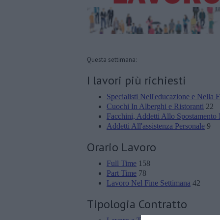
Questa settimana:
I lavori più richiesti
Specialisti Nell'educazione e Nella
Cuochi In Alberghi e Ristoranti
22
Facchini, Addetti Allo Spostamento 
Addetti All'assistenza Personale
9
Orario Lavoro
Full Time
158
Part Time
78
Lavoro Nel Fine Settimana
42
Tipologia Contratto