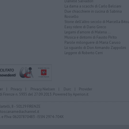
Daniele Salvadori
La dama a scacchi di Carlo Belciani
Due chiacchiere in cucina di Sabrina
Rossello
Storie dell'altro secolo di Marcella Bito
Easy ridere di Dario Greco
Legami d'amore di Malena ...
Musica e dintorni di Fausto Pirìto
Parole milonguere di Maria Caruso
Lo sguardo di Don Armando Zappolini
Leggere di Roberto Cerri
er
|
Privacy
|
Privacy Nielsen
|
Durc
|
Provider
di Firenze n. 5935 del 27.09.2013. Powered by
Aperion.it
Martelli, 8 - 50129 FIRENZE
toscanamediachannel.it
F. e P.Iva: 06207870483 - ISSN 2974-704X