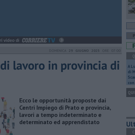
DOMENICA
29 GIUGNO 2025
ORE 07:00
Q
 di lavoro in provincia di
A L
di 
Scar
con 
QUI
Ecco le opportunità proposte dai
Centri Impiego di Prato e provincia,
lavori a tempo indeterminato e
determinato ed apprendistato
Ult
C