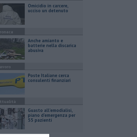
Omicidio in carcere,
ucciso un detenuto
ronaca
Anche amianto e
batterie nella discarica
abusiva
avoro
Poste Italiane cerca
consulenti finanziari
ttualità
Guasto all'emodialisi,
piano d'emergenza per
55 pazienti