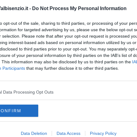
lbisenzio.it -
Do Not Process My Personal Information
 Contratto di Mestiere
12
to opt-out of the sale, sharing to third parties, or processing of your per
formation for targeted advertising by us, please use the below opt-out s
oro
della Regione Toscana non sarà più possibile accedere con
r selection. Please note that after your opt-out request is processed y
 offerte. L’accesso, come stabilito dal Decreto semplificazioni
eing interest-based ads based on personal information utilized by us or
utilizzo di SPID, CNS o CIE
disclosed to third parties prior to your opt-out. You may separately opt-
losure of your personal information by third parties on the IAB’s list of
. This information may also be disclosed by us to third parties on the
IA
Participants
that may further disclose it to other third parties.
oscana iscriviti alla
Newsletter QUInews - ToscanaMedia.
l Data Processing Opt Outs
amente nella tua casella di posta.
CONFIRM
Data Deletion
Data Access
Privacy Policy