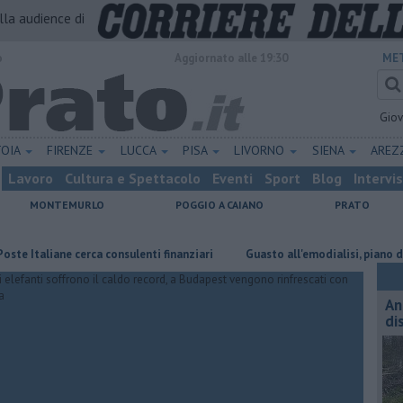
alla audience di
o
Aggiornato alle 19:30
MET
Gio
TOIA
FIRENZE
LUCCA
PISA
LIVORNO
SIENA
ARE
Lavoro
Cultura e Spettacolo
Eventi
Sport
Blog
Intervi
MONTEMURLO
POGGIO A CAIANO
PRATO
liane cerca consulenti finanziari
Guasto all'emodialisi, piano d'emerge
An
di