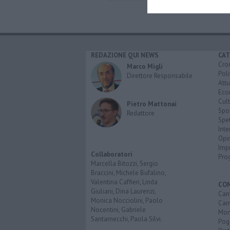
REDAZIONE QUI NEWS
CAT
Cro
Marco Migli
Poli
Direttore Responsabile
Attu
Eco
Cult
Pietro Mattonai
Spo
Redattore
Spet
Inte
Opi
Imp
Collaboratori
Pro
Marcella Bitozzi, Sergio
Braccini, Michele Bufalino,
Valentina Caffieri, Linda
CO
Giuliani, Dina Laurenzi,
Can
Monica Nocciolini, Paolo
Car
Nocentini, Gabriele
Mon
Santarnecchi, Paola Silvi.
Pog