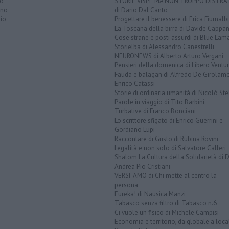
to
STORIE VISPE MA NON TROPPO DISTR
ano
di Dario Dal Canto
io
Progettare il benessere di Erica Fiumalbi
La Toscana della birra di Davide Cappan
Cose strane e posti assurdi di Blue Lam
Storielba di Alessandro Canestrelli
NEURONEWS di Alberto Arturo Vergani
Pensieri della domenica di Libero Ventur
Fauda e balagan di Alfredo De Girolam
Enrico Catassi
Storie di ordinaria umanità di Nicolò Ste
Parole in viaggio di Tito Barbini
Turbative di Franco Bonciani
Lo scrittore sfigato di Enrico Guerrini e
Gordiano Lupi
Raccontare di Gusto di Rubina Rovini
Legalità e non solo di Salvatore Calleri
Shalom La Cultura della Solidarietà di 
Andrea Pio Cristiani
VERSI-AMO di Chi mette al centro la
persona
Eureka! di Nausica Manzi
Tabasco senza filtro di Tabasco n.6
Ci vuole un fisico di Michele Campisi
Economia e territorio, da globale a loca