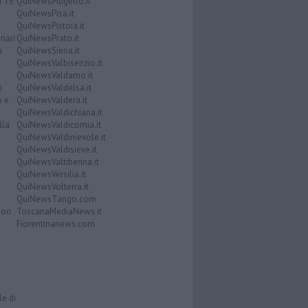
ATTE
QuiNewsMugello.it
QuiNewsPisa.it
QuiNewsPistoia.it
nari
QuiNewsPrato.it
a
QuiNewsSiena.it
QuiNewsValbisenzio.it
QuiNewsValdarno.it
i
QuiNewsValdelsa.it
o e
QuiNewsValdera.it
QuiNewsValdichiana.it
lla
QuiNewsValdicornia.it
QuiNewsValdinievole.it
QuiNewsValdisieve.it
QuiNewsValtiberina.it
QuiNewsVersilia.it
QuiNewsVolterra.it
QuiNewsTango.com
Don
ToscanaMediaNews.it
Fiorentinanews.com
le di