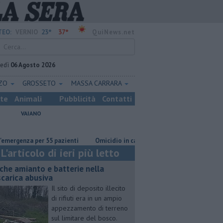
23°
37°
EO:
VERNIO
QuiNews.net
vedì
06 Agosto 2026
ZZO
GROSSETO
MASSA CARRARA
ste
Animali
Pubblicità
Contatti
VAIANO
nza per 55 pazienti
Omicidio in carcere, ucciso un detenuto
Anche 
L'articolo di ieri più letto
che amianto e batterie nella
scarica abusiva
Il sito di deposito illecito
di rifiuti era in un ampio
appezzamento di terreno
sul limitare del bosco.