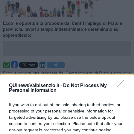
Ecco le opportunità proposte dai Centri Impiego di Prato e
provincia, lavori a tempo indeterminato e determinato ed
apprendistato
Ecco le opportunità proposte dai Centri Impiego di Prato e provincia
per la settimana 26 del 2026 (dal 28 June 2026 al 04 July 2026),
lavori a tempo indeterminato e determinato ed apprendistato.
QUInewsValbisenzio.it -
Do Not Process My
Personal Information
Per vedere tutte le offerte di lavoro
CLICCA QUI
Questa settimana:
If you wish to opt-out of the sale, sharing to third parties, or
processing of your personal or sensitive information for
I lavori più richiesti
targeted advertising by us, please use the below opt-out
section to confirm your selection. Please note that after your
Educatori Professionali
23
opt-out request is processed you may continue seeing
Conduttori di Macchinari Per La Produzione di