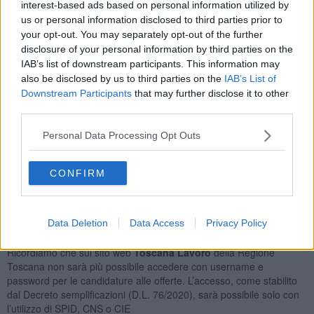
interest-based ads based on personal information utilized by
Pasticceria e Prodotti Da Forno
10
us or personal information disclosed to third parties prior to
Addetti All'assistenza Personale
8
your opt-out. You may separately opt-out of the further
Sarti
7
disclosure of your personal information by third parties on the
Orario Lavoro
IAB’s list of downstream participants. This information may
also be disclosed by us to third parties on the
IAB’s List of
Full Time
118
Downstream Participants
that may further disclose it to other
Part Time
53
third parties.
Lavoro a Turni
37
Personal Data Processing Opt Outs
Tipologia Contratto
Lavoro a Tempo Determinato
138
CONFIRM
Contratto di Agenzia
42
Lavoro a Tempo Indeterminato
20
Posizioni Totali: 171
Data Deletion
Data Access
Privacy Policy
Ricordiamo che sul sito web
Toscana Lavoro
della Regione
Toscana non sarà più possibile accedere con username e
password per le candidature alle offerte. L’accesso, come stabilito
dal Decreto semplificazioni (D.L. 76/2020), sarà possibile solo con
l’utilizzo di SPID, CNS o CIE