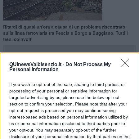
Ritardi di quasi un'ora a causa di un problema riscontrato
sulla linea ferroviaria tra Pescia e Borgo a Buggiano. Tutti i
treni coinvolti
QUInewsValbisenzio.it -
Do Not Process My
Personal Information
PESCIA —
Pomeriggio difficile sulla linea ferroviaria tra
Firenze e
Viareggio
. Colpa, spiega Trenitalia, di un guasto che si è registrato
If you wish to opt-out of the sale, sharing to third parties, or
in Valdinievole, tra Pescia e Borgo a Buggiano. I primi disagi si sono
processing of your personal or sensitive information for
avuti poco prima delle 15 e si sono protratti per oltre un'ora prima
targeted advertising by us, please use the below opt-out
che il traffico cominciasse a regolarizzarsi.
section to confirm your selection. Please note that after your
opt-out request is processed you may continue seeing
I ritardi accumulati dai treni hanno raggiunto i 55 minuti.
interest-based ads based on personal information utilized by
us or personal information disclosed to third parties prior to
your opt-out. You may separately opt-out of the further
disclosure of your personal information by third parties on the