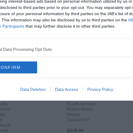
eing interest-based ads based on personal information utilized by us or
disclosed to third parties prior to your opt-out. You may separately opt-
losure of your personal information by third parties on the IAB’s list of
. This information may also be disclosed by us to third parties on the
IA
ito
Participants
that may further disclose it to other third parties.
ta patronale
 di Francesco
l Data Processing Opt Outs
enze
ictus
prato
giovanni nerbini
matteo biffoni
CONFIRM
EGORIE
RUBRICHE
Data Deletion
Data Access
Privacy Policy
naca
Le notizie di oggi
tica
Più Letti della settimana
alità
Più Letti del mese
nomia
Archivio Notizie
ura
Persone
rt
Toscani in TV
tacoli
rviste
QUI BLOG