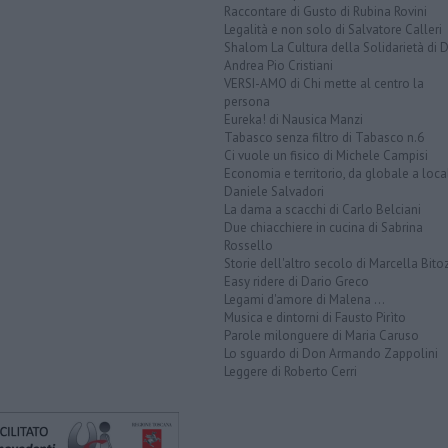
Raccontare di Gusto di Rubina Rovini
Legalità e non solo di Salvatore Calleri
Shalom La Cultura della Solidarietà di 
Andrea Pio Cristiani
VERSI-AMO di Chi mette al centro la
persona
Eureka! di Nausica Manzi
Tabasco senza filtro di Tabasco n.6
Ci vuole un fisico di Michele Campisi
Economia e territorio, da globale a loca
Daniele Salvadori
La dama a scacchi di Carlo Belciani
Due chiacchiere in cucina di Sabrina
Rossello
Storie dell'altro secolo di Marcella Bito
Easy ridere di Dario Greco
Legami d'amore di Malena ...
Musica e dintorni di Fausto Pirìto
Parole milonguere di Maria Caruso
Lo sguardo di Don Armando Zappolini
Leggere di Roberto Cerri