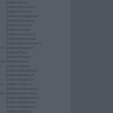
QuiNewsElba.it
i
QuiNewsEmpolese.it
QuiNewsFirenze.it
QuiNewsGarfagnana.it
QuiNewsGrosseto.it
QuiNewsLivorno.it
QuiNewsLucca.it
QuiNewsLunigiana.it
QuiNewsMaremma.it
QuiNewsMassaCarrara.it
ATTE
QuiNewsMugello.it
QuiNewsPisa.it
QuiNewsPistoia.it
nari
QuiNewsPrato.it
a
QuiNewsSiena.it
QuiNewsValbisenzio.it
QuiNewsValdarno.it
i
QuiNewsValdelsa.it
o e
QuiNewsValdera.it
QuiNewsValdichiana.it
lla
QuiNewsValdicornia.it
QuiNewsValdinievole.it
QuiNewsValdisieve.it
QuiNewsValtiberina.it
QuiNewsVersilia.it