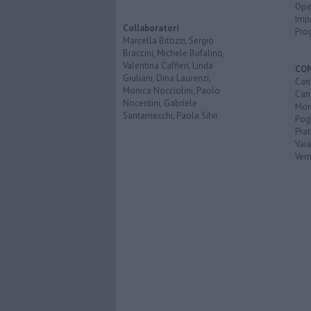
Opi
Imp
Collaboratori
Pro
Marcella Bitozzi, Sergio
Braccini, Michele Bufalino,
Valentina Caffieri, Linda
CO
Giuliani, Dina Laurenzi,
Can
Monica Nocciolini, Paolo
Car
Nocentini, Gabriele
Mon
Santarnecchi, Paola Silvi.
Pog
Pra
Vai
Vern