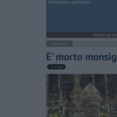
dobbiamo qualcosa»
Attualità
E' morto monsi