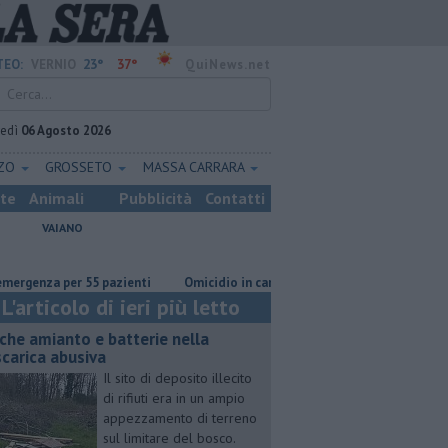
23°
37°
EO:
VERNIO
QuiNews.net
vedì
06 Agosto 2026
ZZO
GROSSETO
MASSA CARRARA
ste
Animali
Pubblicità
Contatti
VAIANO
enza per 55 pazienti
Omicidio in carcere, ucciso un detenuto
Anche
L'articolo di ieri più letto
che amianto e batterie nella
scarica abusiva
Il sito di deposito illecito
di rifiuti era in un ampio
appezzamento di terreno
sul limitare del bosco.