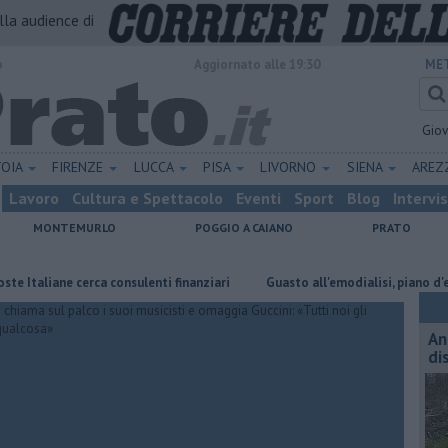
alla audience di
o
Aggiornato alle 19:30
MET
Gio
TOIA
FIRENZE
LUCCA
PISA
LIVORNO
SIENA
ARE
Lavoro
Cultura e Spettacolo
Eventi
Sport
Blog
Intervi
MONTEMURLO
POGGIO A CAIANO
PRATO
aliane cerca consulenti finanziari
Guasto all'emodialisi, piano d'emerg
An
di