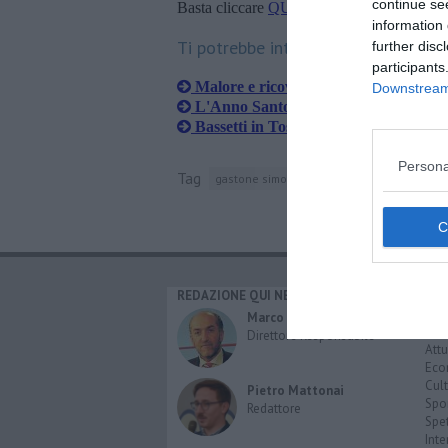
continue se
Basta cliccare
QUI
information 
Ti potrebbe interessare anche:
further disc
participants
Malore e ricovero per il vescovo emer
Downstream 
L'Anno Santo entra nel vivo della fes
Bassetti in Toscana difende la Chiesa
Persona
Tag
gastone simoni
fiesole
provincia di fir
REDAZIONE QUI NEWS
CAT
Cro
Marco Migli
Poli
Direttore Responsabile
Attu
Eco
Cult
Pietro Mattonai
Spo
Redattore
Spet
Inte