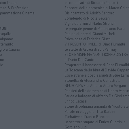
nion Leader
Incontri d'arte di Riccardo Ferrucci
rese & Professioni
Racconti della domenica di Marco Celat
grammazione Cinema
Disincantato di Adolfo Santoro
Sorridendo di Nicola Belcari
Vignaioli e vini di Nadio Stronchi
MUNI
Le pregiate penne di Pierantonio Pardi
tagallo
Pagine allegre di Gianni Micheli
mignano
Psico-cose di Federica Giusti
temurlo
VI PRESENTO I MIEI... di Dino Fiumalbi
gio a Caiano
Le stelle di Astrea di Edit Permay
to
STORIE VISPE MA NON TROPPO DISTR
ano
di Dario Dal Canto
io
Progettare il benessere di Erica Fiumalbi
La Toscana della birra di Davide Cappan
Cose strane e posti assurdi di Blue Lam
Storielba di Alessandro Canestrelli
NEURONEWS di Alberto Arturo Vergani
Pensieri della domenica di Libero Ventur
Fauda e balagan di Alfredo De Girolam
Enrico Catassi
Storie di ordinaria umanità di Nicolò Ste
Parole in viaggio di Tito Barbini
Turbative di Franco Bonciani
Lo scrittore sfigato di Enrico Guerrini e
Gordiano Lupi