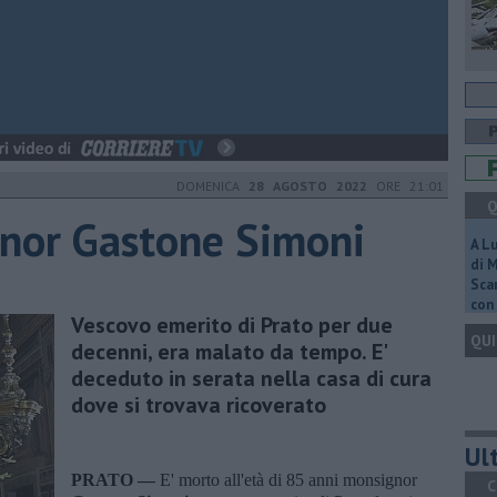
DOMENICA
28 AGOSTO 2022
ORE 21:01
Q
gnor Gastone Simoni
A L
di 
Scar
con 
Vescovo emerito di Prato per due
QUI
decenni, era malato da tempo. E'
deceduto in serata nella casa di cura
dove si trovava ricoverato
Ult
PRATO —
E' morto all'età di 85 anni monsignor
C