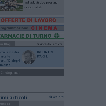
Individuati due presunti
responsabili
ui Blog
di Riccardo Ferrucci
INCONTRI
ucca la mostra
D'ARTE
Marcello
selli “Dialoghi
la città"
Condoglianze
imi articoli
Vedi tutti
ronaca