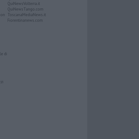
QuiNewsVolterra.it
QuiNewsTango.com
Don
ToscanaMediaNews.it
Fiorentinanews.com
le di
zzi