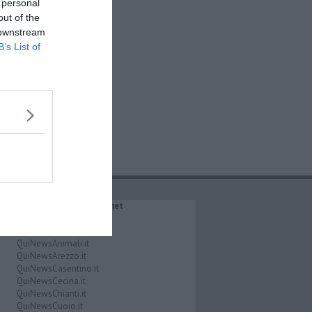
 personal
out of the
 downstream
B’s List of
IL NETWORK QuiNews.net
QuiNewsAbetone.it
QuiNewsAmiata.it
QuiNewsAnimali.it
QuiNewsArezzo.it
QuiNewsCasentino.it
QuiNewsCecina.it
QuiNewsChianti.it
QuiNewsCuoio.it