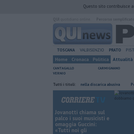
Questo sito contribuisce 
QUI
quotidiano online.
Percorso semplificat
TOSCANA
VALBISENZIO
PRATO
PIS
Home
Cronaca
Politica
Attualità
CANTAGALLO
CARMIGNANO
VERNIO
detenuto
Anche amianto e batterie nella discarica abusiva
Tutti i titoli:
Poste It
Jovanotti chiama sul
palco i suoi musicisti e
omaggia Guccini:
«Tutti noi gli