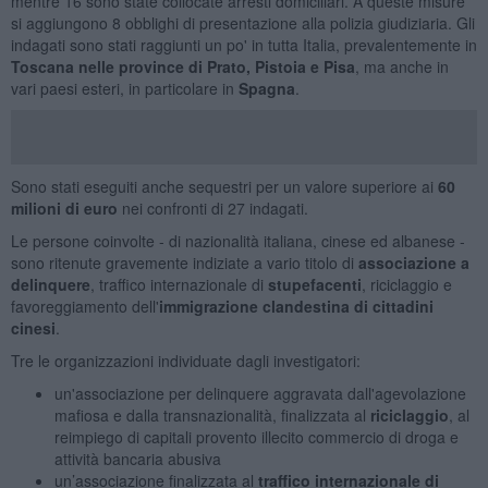
mentre 16 sono state collocate arresti domiciliari. A queste misure
si aggiungono 8 obblighi di presentazione alla polizia giudiziaria. Gli
indagati sono stati raggiunti un po' in tutta Italia, prevalentemente in
Toscana nelle province di Prato, Pistoia e Pisa
, ma anche in
vari paesi esteri, in particolare in
Spagna
.
Sono stati eseguiti anche sequestri per un valore superiore ai
60
milioni di euro
nei confronti di 27 indagati.
Le persone coinvolte - di nazionalità italiana, cinese ed albanese -
sono ritenute gravemente indiziate a vario titolo di
associazione a
delinquere
, traffico internazionale di
stupefacenti
, riciclaggio e
favoreggiamento dell'
immigrazione clandestina di cittadini
cinesi
.
Tre le organizzazioni individuate dagli investigatori:
un'associazione per delinquere aggravata dall'agevolazione
mafiosa e dalla transnazionalità, finalizzata al
riciclaggio
, al
reimpiego di capitali provento illecito commercio di droga e
attività bancaria abusiva
un’associazione finalizzata al
traffico internazionale di