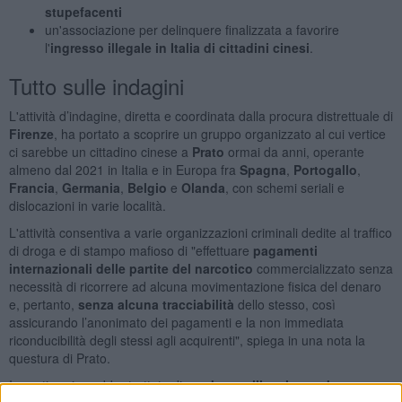
stupefacenti
un'associazione per delinquere finalizzata a favorire
l'
ingresso illegale in Italia di cittadini cinesi
.
Tutto sulle indagini
L'attività d’indagine, diretta e coordinata dalla procura distrettuale di
Firenze
, ha portato a scoprire un gruppo organizzato al cui vertice
ci sarebbe un cittadino cinese a
Prato
ormai da anni, operante
almeno dal 2021 in Italia e in Europa fra
Spagna
,
Portogallo
,
Francia
,
Germania
,
Belgio
e
Olanda
, con schemi seriali e
dislocazioni in varie località.
L'attività consentiva a varie organizzazioni criminali dedite al traffico
di droga e di stampo mafioso di "effettuare
pagamenti
internazionali delle partite del narcotico
commercializzato senza
necessità di ricorrere ad alcuna movimentazione fisica del denaro
e, pertanto,
senza alcuna tracciabilità
dello stesso, così
assicurando l’anonimato dei pagamenti e la non immediata
riconducibilità degli stessi agli acquirenti", spiega in una nota la
questura di Prato.
In pratica si sarebbe trattato di una
banca illegale con base