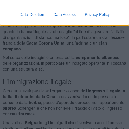
Il trasporto avveniva in auto con doppiofondo fino a
Prato
, dove i
contanti venivano consegnati quale corrispettivo di capi
Data Deletion
Data Access
Privacy Policy
d'abbigliamento consegnati prevalentemente in
Spagna
.
E poi c'è l'aggravante dell'
agevolazione mafiosa
, ravvisata in
quanto la banca illegale avrebbe agito "al fine di agevolare l'attività
di organizzazioni di stampo mafioso", in particolare un clan leccese
frangia della
Sacra Corona Unita
, una
'ndrina
e un
clan
campano
.
Nel corso delle indagini è emersa poi la
componente albanese
delle organizzazioni, in particolare un indagato operante in Toscana
con una struttura a sé.
L'immigrazione illegale
C'era un'attività parallela: l'organizzazione dell'
ingresso illegale in
Italia di cittadini dalla Cina
, che avveniva facendo passare le
persone dalla
Serbia
, paese d'approdo europeo non appartenente
all'area Schengen e che non richiede il rilascio di visto di ingresso
per cittadini cinesi.
Una volta a
Belgrado
, gli immigrati cinesi venivano accolti presso
strutture ricettive gestite da connazionali e poi trasportati in auto in