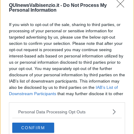
logistica a Prato
che avrebbe movimentato denaro con la
QUInewsValbisenzio.it -
Do Not Process My
modalità di tradizione islamica chiamata
hawala
, nota in Cina con
Personal Information
la variante
chop-shop
e che prevede intermediari i quali
trattengono una commissione.
If you wish to opt-out of the sale, sharing to third parties, or
"Trattasi di meccanismo che consente di trasferire virtualmente il
processing of your personal or sensitive information for
denaro, senza trasportare la somma dal mittente al destinatario, da
targeted advertising by us, please use the below opt-out
un paese all'altro", spiegano gli investigatori.
section to confirm your selection. Please note that after your
La rete dei collaboratori è risultata vasta e in grado di far da
opt-out request is processed you may continue seeing
cerniera fra criminalità italiana e straniera
, con una
interest-based ads based on personal information utilized by
movimentazione connessa al narcotraffico e ai reati fiscali stimata
us or personal information disclosed to third parties prior to
in
80-100 milioni di euro annui, per tre anni
di esercizio
your opt-out. You may separately opt-out of the further
criminale.
disclosure of your personal information by third parties on the
IAB’s list of downstream participants. This information may
Non solo droga
also be disclosed by us to third parties on the
IAB’s List of
Downstream Participants
that may further disclose it to other
Oltre alle partite di droga, la banca illegale assicurava servizi anche
third parties.
nelle transazioni a nero di merce tra aziende cinesi tramite una fitta
rete di
raccolta del denaro 'a domicilio'
. I corrieri-collaboratori
Personal Data Processing Opt Outs
viaggiavano su tratte nazionali ed estere incontrando "referenti di
varie organizzazioni criminali, sia di stampo mafioso che albanesi,
dedite al traffico di stupefacenti, al fine di ritirare da questi ingenti
CONFIRM
somme di denaro contante".