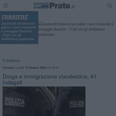
"
Jovanotti chiama sul
palco i suoi musicisti
e omaggia Guccini:
«Tutti noi gli
dobbiamo qualcosa»
Indietro
,
Lunedì
ore 19:10
Cronaca
15 Giugno 2026
Droga e immigrazione clandestina, 41
indagati