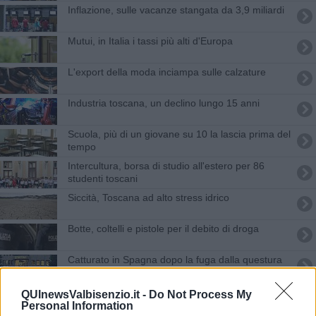
Inflazione, sulle vacanze stangata da 3,9 miliardi
Mutui, in Italia i tassi più alti d'Europa
L'export della moda inciampa sulle calzature
Industria toscana, un declino lungo 15 anni
Scuola, più di un giovane su 10 la lascia prima del
tempo
Intercultura, borsa di studio all'estero per 86
studenti toscani
Siccità, Toscana ad alto stress idrico
Botte, coltelli e pistole per il debito di droga
Catturato in Spagna dopo la fuga dalla questura
Truffa milionaria all'Opera del Duomo
QUInewsValbisenzio.it -
Do Not Process My
Personal Information