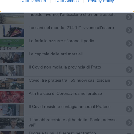
Data Deletion
Data Access
Privacy Policy
Economia, bando per la Toscana che piace
all'estero
Tiepido inverno, l'anticiclone che non ti aspetti
Toscani nel mondo, 214.121 vivono all'estero
Le farfalle azzurre sfiorano il podio
La capitale delle arti marziali
Il Covid non molla la provincia di Prato
Covid, tre pratesi tra i 59 nuovi casi toscani
Altri tre casi di Coronavirus nel pratese
Il Covid resiste e contagia ancora il Pratese
"L'ho abbracciato e gli ho detto: Paolo, adesso
vai"
Droga a fiumi, 10 arresti per traffico