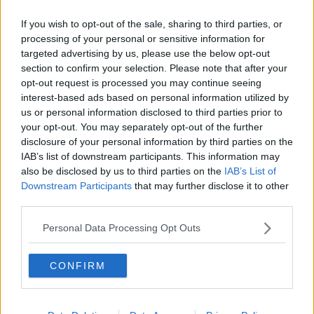
Subaffitta la casa per gli incontri a luci rosse
If you wish to opt-out of the sale, sharing to third parties, or
Undici chili di marijuana in arrivo dalla Spagna
processing of your personal or sensitive information for
targeted advertising by us, please use the below opt-out
Nal camper 11 chili di droga
section to confirm your selection. Please note that after your
opt-out request is processed you may continue seeing
interest-based ads based on personal information utilized by
Evasione fiscale milionaria in una ditta cinese
us or personal information disclosed to third parties prior to
your opt-out. You may separately opt-out of the further
Giovani imprenditrici, Prato prima in Toscana
disclosure of your personal information by third parties on the
IAB’s list of downstream participants. This information may
La mostra sul mito Pablito Rossi
also be disclosed by us to third parties on the
IAB’s List of
Downstream Participants
that may further disclose it to other
Una moneta per Pablito
third parties.
Vola il turismo di Pasqua, metà vacanzieri sono
Personal Data Processing Opt Outs
stranieri
Annata difficile per l'olio toscano, produzione in
CONFIRM
frenata
Il cibo è caro ma si spreca, ognuno ne getta 146
chili l'anno