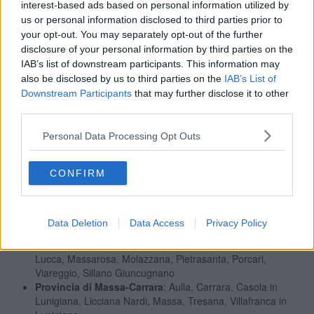
interest-based ads based on personal information utilized by
Provincia di Arezzo
: Arezzo, Bucine, Castel Focognano,
us or personal information disclosed to third parties prior to
Castiglion Fiorentino, Cortona, Loro Ciuffenna,
your opt-out. You may separately opt-out of the further
Montemignaio, Monterchi, Montevarchi, Poppi, Sansepolcro,
disclosure of your personal information by third parties on the
Subbiano, Terranuova Bracciolini
IAB’s list of downstream participants. This information may
Città metropolitana di Firenze
: Bagno a Ripoli, Barberino di
also be disclosed by us to third parties on the
IAB’s List of
Mugello, Borgo San Lorenzo, Calenzano, Campi Bisenzio,
Downstream Participants
that may further disclose it to other
Cerreto Guidi, Empoli, Fiesole, Firenze, Fucecchio, Greve in
third parties.
Chianti, Impruneta, Lastra a Signa, Montaione, Montelupo
Fiorentino, Pontassieve, Rignano sull'Arno, Scandicci, Sesto
Personal Data Processing Opt Outs
Fiorentino, Signa, Vinci, Figline e Incisa Valdarno
Provincia di Grosseto
: Arcidosso, Capalbio, Castiglione
della Pescaia, Follonica, Grosseto, Isola del Giglio, Magliano
CONFIRM
in Toscana, Massa Marittima, Monte Argentario, Seggiano
Provincia di Livorno
: Campiglia Marittima, Cecina,
Collesalvetti, Livorno, Piombino, Rosignano Marittimo, Rio
Data Deletion
Data Access
Privacy Policy
Provincia di Lucca
: Barga, Borgo a Mozzano, Camaiore,
Capannori, Castiglione di Garfagnana, Coreglia Antelminelli,
Lucca, Massarosa, Molazzana, Pietrasanta, Porcari,
Viareggio, Sillano Giuncugnano
Provincia di Massa-Carrara
: Aulla, Carrara, Casola in
Lunigiana, Licciana Nardi, Massa, Tresana, Villafranca in