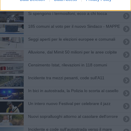
Inquinamento, che aria tira nelle città toscane
Si spengono i termosifoni, ecco a chi tocca
185 comuni al voto per il nuovo Sindaco - MAPPE
Seggi aperti per le elezioni europee e comunali
Alluvione, dal Mimit 50 milioni per le aree colpite
Censimento Istat, rilevazioni in 118 comuni
Incidente tra mezzi pesanti, code sull'A11
In bici in autostrada, la Polizia lo scorta al casello
Un intero nuovo Festival per celebrare il jazz
Nuovi sopralluoghi attorno al casolare dell'orrore
Incidente e code sull'autostrada verso il mare