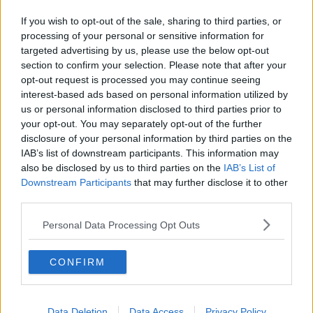
Gli tolgono il cassonetto e lui scarica in A11
If you wish to opt-out of the sale, sharing to third parties, or
Cultura della prevenzione, Prato si tinge di rosa
processing of your personal or sensitive information for
targeted advertising by us, please use the below opt-out
Scarti tessili senza autorizzazione, 3 denunce
section to confirm your selection. Please note that after your
opt-out request is processed you may continue seeing
interest-based ads based on personal information utilized by
Giuseppe, ultima vittima di una strage senza fine
us or personal information disclosed to third parties prior to
your opt-out. You may separately opt-out of the further
Raddoppio, stop treni su Firenze Pistoia
disclosure of your personal information by third parties on the
Viareggio
IAB’s list of downstream participants. This information may
Maxi incidente in A11, un ferito e code di
also be disclosed by us to third parties on the
IAB’s List of
chilometri
Downstream Participants
that may further disclose it to other
Aprono le porte 120 dimore storiche toscane
third parties.
Agricosmetica o formaggi sul mare, assegnati gli
Personal Data Processing Opt Outs
Oscar Green
Che fare in caso di emergenza? Lo insegnano
CONFIRM
900 volontari
Riscaldamento, le date di accensione Comune
per Comune
Data Deletion
Data Access
Privacy Policy