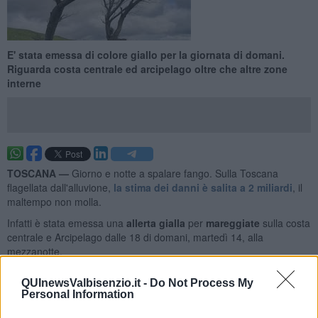
E' stata emessa di colore giallo per la giornata di domani.
Riguarda costa centrale ed arcipelago oltre che altre zone
interne
TOSCANA —
Giorno e notte a spalare fango. Sulla Toscana
flagellata dall'alluvione,
la stima dei danni è salita a 2 miliardi
, il
maltempo non molla.
Infatti è stata emessa una
allerta gialla
per
mareggiate
sulla costa
centrale e Arcipelago dalle 18 di domani, martedì 14, alla
mezzanotte.
QUInewsValbisenzio.it -
Do Not Process My
Personal Information
Allerta gialla per
vento forte
su Reno, Alto Mugello e Val Tiberina