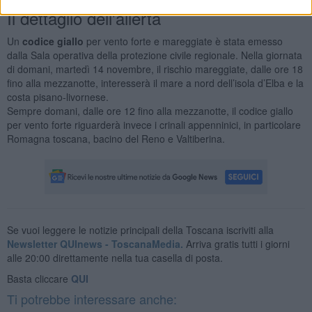
Il dettaglio dell'allerta
Un
codice giallo
per vento forte e mareggiate è stata emesso
dalla Sala operativa della protezione civile regionale. Nella giornata
di domani, martedì 14 novembre, il rischio mareggiate, dalle ore 18
fino alla mezzanotte, interesserà il mare a nord dell’isola d’Elba e la
costa pisano-livornese.
Sempre domani, dalle ore 12 fino alla mezzanotte, il codice giallo
per vento forte riguarderà invece i crinali appenninici, in particolare
Romagna toscana, bacino del Reno e Valtiberina.
Se vuoi leggere le notizie principali della Toscana iscriviti alla
Newsletter QUInews - ToscanaMedia.
Arriva gratis tutti i giorni
alle 20:00 direttamente nella tua casella di posta.
Basta cliccare
QUI
Ti potrebbe interessare anche: