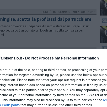
LUNEDÌ
02 GENNAIO 2017
ORE 10:13
ingite, scatta la profilassi dal parrucchiere
entenne ricoverata all'ospedale di Prato è stata a farsi i capelli in un
zio del parco San Donato di Novoli prima della comparsa dei
omi
LUNEDÌ
04 LUGLIO 2016
ORE 15:52
pedali, cosa cambia in luglio e agosto
lbisenzio.it -
Do Not Process My Personal Information
garantire la massima operatività e le ferie del personale, l'Azienda Usl
ana centro la predisposto un piano di riorganizzazione dei 13 presidi
to opt-out of the sale, sharing to third parties, or processing of your per
formation for targeted advertising by us, please use the below opt-out s
r selection. Please note that after your opt-out request is processed y
eing interest-based ads based on personal information utilized by us or
LUNEDÌ
18 APRILE 2016
ORE 15:50
disclosed to third parties prior to your opt-out. You may separately opt-
tributo di bonifica, recapitati 300mila avvisi
losure of your personal information by third parties on the IAB’s list of
. This information may also be disclosed by us to third parties on the
IA
piega il Consorzio Medio Valdarno che comprende Mugello, Val di
Participants
that may further disclose it to other third parties.
e, Chianti, Valdelsa, piana fiorentina, Valbisenzio, Prato e Pistoia