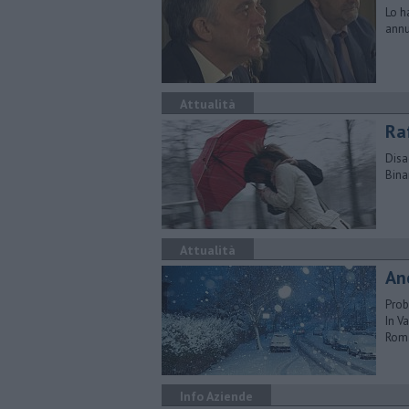
Lo h
annu
Attualità
Raf
Disa
Binar
Attualità
An
Prob
In V
Rom
Info Aziende