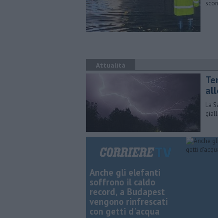
scor
Attualità
Te
al
La S
gial
Anche gli elefanti
soffrono il caldo
record, a Budapest
vengono rinfrescati
con getti d'acqua