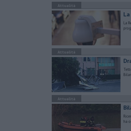
Attualità
La
La R
prog
Attualità
Dr
Tetti
Bilan
Attualità
Bil
Rice
ha o