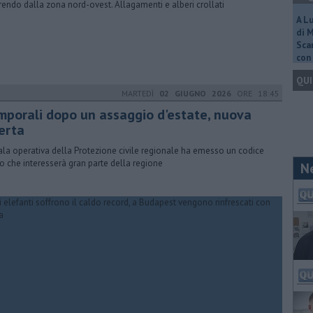
rendo dalla zona nord-ovest. Allagamenti e alberi crollati
A L
di 
Scar
con 
QUI
MARTEDÌ
02 GIUGNO 2026
ORE 18:45
mporali dopo un assaggio d'estate, nuova
lerta
ala operativa della Protezione civile regionale ha emesso un codice
lo che interesserà gran parte della regione
N