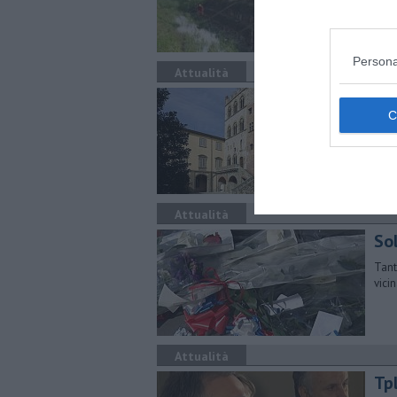
Persona
Attualità
Esp
All'
Ward
Attualità
Sol
Tant
vici
Attualità
Tp