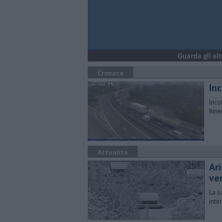
Cronaca
Inc
Inco
Itine
Attualità
Ar
ve
La s
inte