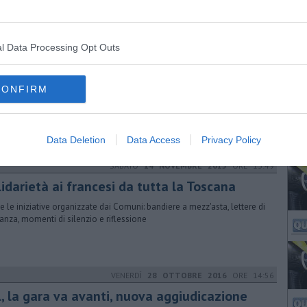
l Data Processing Opt Outs
MERCOLEDÌ
06 LUGLIO 2016
ORE 12:13
lode l'estate con la stele di Poggio Colla
CONFIRM
interno della serie di appuntamenti "Notti per l'archeologia", Gregory
en, illustrerà con una serie di immagini il ritrovamento della stele
Data Deletion
Data Access
Privacy Policy
SABATO
14 NOVEMBRE 2015
ORE 13:49
idarietà ai francesi da tutta la Toscana
e le iniziative organizzate dai Comuni: bandiere a mezz'asta, lettere di
nanza, momenti di silenzio e riflessione
VENERDÌ
28 OTTOBRE 2016
ORE 14:56
l, la gara va avanti, nuova aggiudicazione