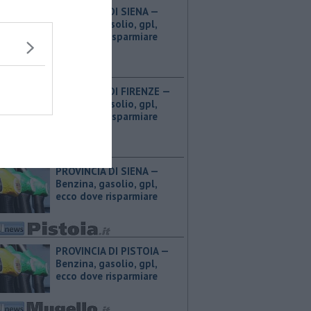
PROVINCIA DI SIENA — ​
Benzina, gasolio, gpl,
ecco dove risparmiare
PROVINCIA DI FIRENZE — ​
Benzina, gasolio, gpl,
ecco dove risparmiare
PROVINCIA DI SIENA — ​
Benzina, gasolio, gpl,
ecco dove risparmiare
PROVINCIA DI PISTOIA — ​
Benzina, gasolio, gpl,
ecco dove risparmiare