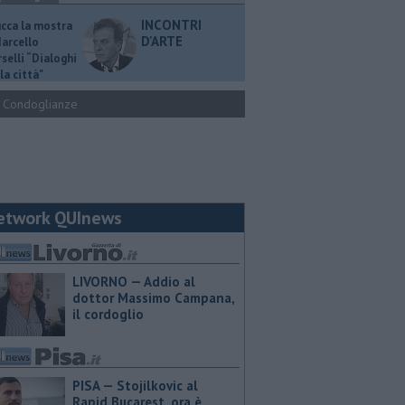
INCONTRI
ucca la mostra
D'ARTE
Marcello
selli “Dialoghi
la città"
Condoglianze
etwork QUInews
LIVORNO — Addio al
dottor Massimo Campana,
il cordoglio
PISA — Stojilkovic al
Rapid Bucarest, ora è