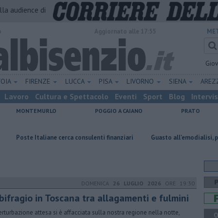
alla audience di
o
Aggiornato alle 17:55
MET
Gio
TOIA
FIRENZE
LUCCA
PISA
LIVORNO
SIENA
ARE
Lavoro
Cultura e Spettacolo
Eventi
Sport
Blog
Intervi
MONTEMURLO
POGGIO A CAIANO
PRATO
iane cerca consulenti finanziari
Guasto all'emodialisi, piano d'emergen
DOMENICA
26 LUGLIO 2026
ORE 19:30
bifragio in Toscana tra allagamenti e fulmini
erturbazione attesa si è affacciata sulla nostra regione nella notte,
Q