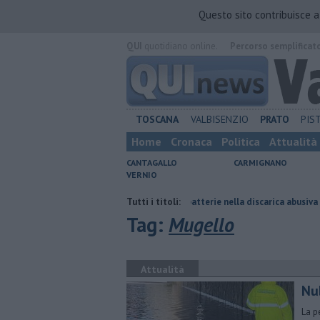
Questo sito contribuisce 
QUI
quotidiano online.
Percorso semplificat
TOSCANA
VALBISENZIO
PRATO
PIS
Home
Cronaca
Politica
Attualità
CANTAGALLO
CARMIGNANO
VERNIO
tenuto
Anche amianto e batterie nella discarica abusiva
Tutti i titoli:
Poste Ital
Tag:
Mugello
Attualità
Nu
La p