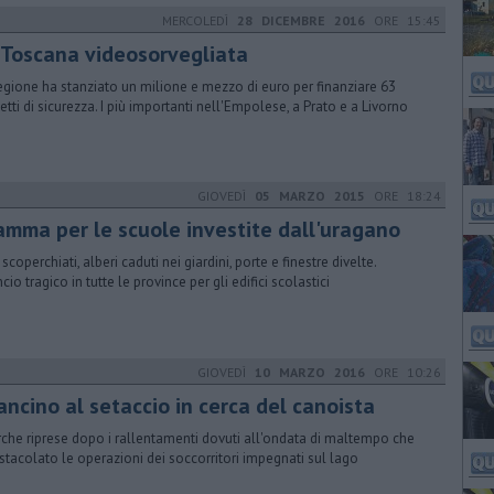
MERCOLEDÌ
28 DICEMBRE 2016
ORE 15:45
 Toscana videosorvegliata
egione ha stanziato un milione e mezzo di euro per finanziare 63
etti di sicurezza. I più importanti nell'Empolese, a Prato e a Livorno
GIOVEDÌ
05 MARZO 2015
ORE 18:24
amma per le scuole investite dall'uragano
 scoperchiati, alberi caduti nei giardini, porte e finestre divelte.
cio tragico in tutte le province per gli edifici scolastici
GIOVEDÌ
10 MARZO 2016
ORE 10:26
ancino al setaccio in cerca del canoista
rche riprese dopo i rallentamenti dovuti all'ondata di maltempo che
stacolato le operazioni dei soccorritori impegnati sul lago