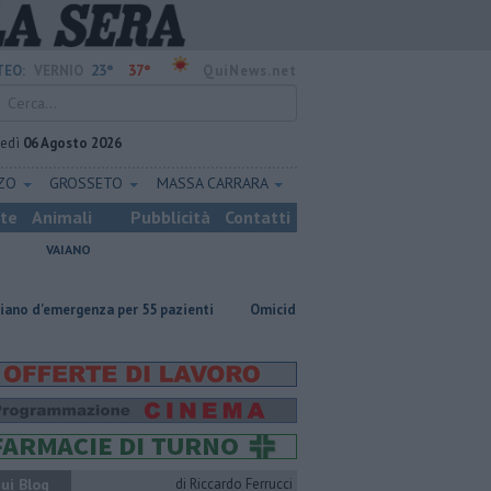
23°
37°
EO:
VERNIO
QuiNews.net
vedì
06 Agosto 2026
ZZO
GROSSETO
MASSA CARRARA
ste
Animali
Pubblicità
Contatti
VAIANO
za per 55 pazienti
Omicidio in carcere, ucciso un detenuto
Anche a
ui Blog
di Riccardo Ferrucci