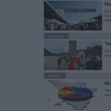
Mu
Dome
Cent
Latt
Attualità
To
Si t
most
Politica
Bil
"Inn
dell