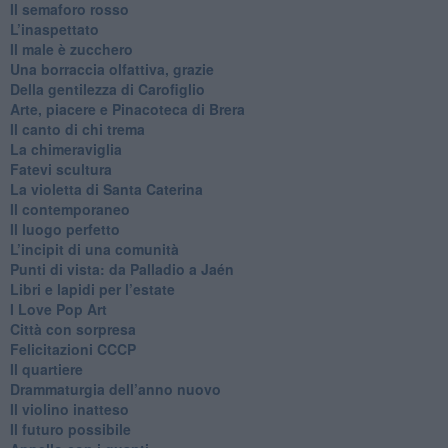
​Il semaforo rosso
​L’inaspettato
​Il male è zucchero
​Una borraccia olfattiva, grazie
​Della gentilezza di Carofiglio
Arte, piacere e Pinacoteca di Brera
​Il canto di chi trema
La chimeraviglia
​Fatevi scultura
​La violetta di Santa Caterina
​Il contemporaneo
​Il luogo perfetto
​L’incipit di una comunità
Punti di vista: da Palladio a Jaén
​Libri e lapidi per l’estate
​I Love Pop Art
Città con sorpresa
Felicitazioni CCCP
​Il quartiere
​Drammaturgia dell’anno nuovo
​Il violino inatteso
​Il futuro possibile