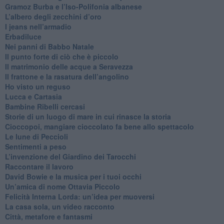
​Gramoz Burba e l’Iso-Polifonia albanese
L’albero degli zecchini d’oro
​I jeans nell’armadio
Erbadiluce
Nei panni di Babbo Natale
​Il punto forte di ciò che è piccolo
​Il matrimonio delle acque a Seravezza
​Il frattone e la rasatura dell’angolino
​Ho visto un reguso
Lucca e Cartasia
Bambine Ribelli cercasi
Storie di un luogo di mare in cui rinasce la storia
Cioccopoi, mangiare cioccolato fa bene allo spettacolo
​Le lune di Peccioli
​Sentimenti a peso
​L’invenzione del Giardino dei Tarocchi
​Raccontare il lavoro
David Bowie e la musica per i tuoi occhi
Un’amica di nome Ottavia Piccolo
​Felicità Interna Lorda: un’idea per muoversi
​La casa sola, un video racconto
​Città, metafore e fantasmi