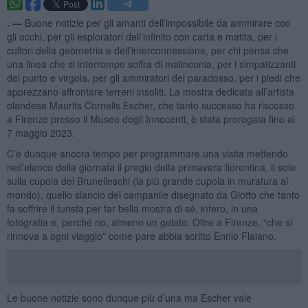
. —
Buone notizie per gli amanti dell’impossibile da ammirare con
gli occhi, per gli esploratori dell’infinito con carta e matita, per i
cultori della geometria e dell’interconnessione, per chi pensa che
una linea che si interrompe soffra di malinconia, per i simpatizzanti
del punto e virgola, per gli ammiratori del paradosso, per i piedi che
apprezzano affrontare terreni insoliti. La mostra dedicata all’artista
olandese Maurits Cornelis Escher, che tanto successo ha riscosso
a Firenze presso il Museo degli Innocenti, è stata prorogata fino al
7 maggio 2023.
C’è dunque ancora tempo per programmare una visita mettendo
nell’elenco della giornata il pregio della primavera fiorentina, il sole
sulla cupola del Brunelleschi (la più grande cupola in muratura al
mondo), quello slancio del campanile disegnato da Giotto che tanto
fa soffrire il turista per far bella mostra di sé, intero, in una
fotografia e, perché no, almeno un gelato. Oltre a Firenze, “che si
rinnova a ogni viaggio” come pare abbia scritto Ennio Flaiano.
Le buone notizie sono dunque più d’una ma Escher vale