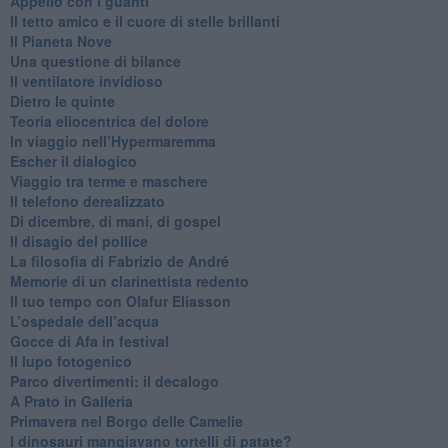
​Appello con i guanti
​Il tetto amico e il cuore di stelle brillanti
​Il Pianeta Nove
​Una questione di bilance
​Il ventilatore invidioso
​Dietro le quinte
​Teoria eliocentrica del dolore
In viaggio nell’Hypermaremma
​Escher il dialogico
​Viaggio tra terme e maschere
Il telefono derealizzato
​Di dicembre, di mani, di gospel
​Il disagio del pollice
​La filosofia di Fabrizio de André
Memorie di un clarinettista redento
​Il tuo tempo con Olafur Eliasson
​L’ospedale dell’acqua
​Gocce di Afa in festival
​Il lupo fotogenico
​Parco divertimenti: il decalogo
​A Prato in Galleria
​Primavera nel Borgo delle Camelie
I dinosauri mangiavano tortelli di patate?