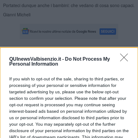
Portateci dunque anche i bambini: che vedano di cosa sono capaci.
Gianni Micheli
Se vuoi leggere le notizie principali della Toscana iscriviti alla
QUInewsValbisenzio.it -
Do Not Process My
Newsletter QUInews - ToscanaMedia.
Arriva gratis tutti i giorni
Personal Information
alle 20:00 direttamente nella tua casella di posta.
Basta cliccare
QUI
If you wish to opt-out of the sale, sharing to third parties, or
processing of your personal or sensitive information for
Fotogallery
targeted advertising by us, please use the below opt-out
section to confirm your selection. Please note that after your
opt-out request is processed you may continue seeing
interest-based ads based on personal information utilized by
us or personal information disclosed to third parties prior to
your opt-out. You may separately opt-out of the further
disclosure of your personal information by third parties on the
IAB’s list of downstream participants. This information may