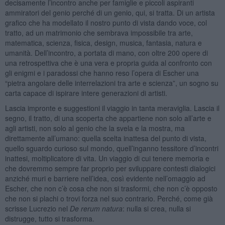
decisamente l’incontro anche per famiglie e piccoli aspiranti
ammiratori del genio perché di un genio, qui, si tratta. Di un artista
grafico che ha modellato il nostro punto di vista dando voce, col
tratto, ad un matrimonio che sembrava impossibile tra arte,
matematica, scienza, fisica, design, musica, fantasia, natura e
umanità. Dell’incontro, a portata di mano, con oltre 200 opere di
una retrospettiva che è una vera e propria guida al confronto con
gli enigmi e i paradossi che hanno reso l’opera di Escher una
“pietra angolare delle interrelazioni tra arte e scienza”, un sogno su
carta capace di ispirare intere generazioni di artisti.
Lascia impronte e suggestioni il viaggio in tanta meraviglia. Lascia il
segno, il tratto, di una scoperta che appartiene non solo all’arte e
agli artisti, non solo al genio che la svela e la mostra, ma
direttamente all’umano: quella scelta inattesa del punto di vista,
quello sguardo curioso sul mondo, quell’inganno tessitore d’incontri
inattesi, moltiplicatore di vita. Un viaggio di cui tenere memoria e
che dovremmo sempre far proprio per sviluppare contesti dialogici
anziché muri e barriere nell’idea, così evidente nell’omaggio ad
Escher, che non c’è cosa che non si trasformi, che non c’è opposto
che non si plachi o trovi forza nel suo contrario. Perché, come già
scrisse Lucrezio nel
De rerum natura
: nulla si crea, nulla si
distrugge, tutto si trasforma.