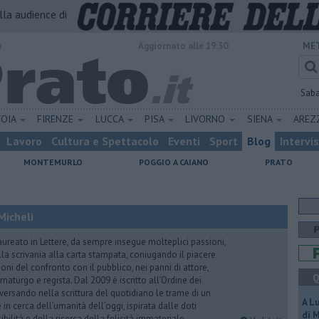
alla audience di
o
Aggiornato alle 19:30
MET
Sab
TOIA
FIRENZE
LUCCA
PISA
LIVORNO
SIENA
ARE
Lavoro
Cultura e Spettacolo
Eventi
Sport
Blog
Intervi
MONTEMURLO
POGGIO A CAIANO
PRATO
Micheli
aureato in Lettere, da sempre insegue molteplici passioni,
lla scrivania alla carta stampata, coniugando il piacere
oni del confronto con il pubblico, nei panni di attore,
Q
maturgo e regista. Dal 2009 è iscritto all’Ordine dei
iversando nella scrittura del quotidiano le trame di un
A L
n cerca dell’umanità dell’oggi, ispirata dalle doti
di 
ibilità e della ricerca della felicità immateriale.