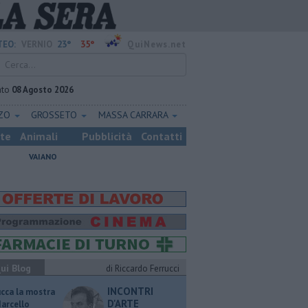
23°
35°
EO:
VERNIO
QuiNews.net
ato
08 Agosto 2026
ZZO
GROSSETO
MASSA CARRARA
ste
Animali
Pubblicità
Contatti
VAIANO
ui Blog
di Riccardo Ferrucci
INCONTRI
ucca la mostra
D'ARTE
Marcello