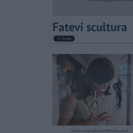
​Fatevi scultura
Foto di: xing.it/person/460/erwin_wurm