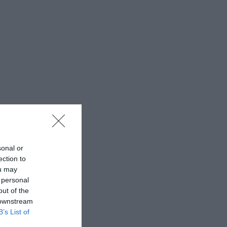
sonal or
ection to
ou may
 personal
out of the
 downstream
B’s List of