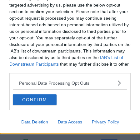
conferma in alcune segnalazioni che i residenti avevano fatto
targeted advertising by us, please use the below opt-out
giungere alla centrale operativa della questura di Prato attraverso
section to confirm your selection. Please note that after your
l’applicazione YouPol, l’applicazione della polizia di Stato con la
opt-out request is processed you may continue seeing
quale i cittadini possono comunicare direttamente con le Istituzioni.
interest-based ads based on personal information utilized by
us or personal information disclosed to third parties prior to
your opt-out. You may separately opt-out of the further
disclosure of your personal information by third parties on the
I due sono stati fermati insieme nei pressi della stazione di Porta al
IAB’s list of downstream participants. This information may
Serraglio. La perquisizione ha confermato le ipotesi: in un piccolo
also be disclosed by us to third parties on the
IAB’s List of
vano ricavato nel tappo del serbatoio del carburante
Downstream Participants
that may further disclose it to other
dell’autovettura erano nascosti 6 involucri trasparenti, incartati in
third parties.
modo da sembrare caramelle alla menta e custoditi in un calzino. Lì
c'erano dosi di cocaina.
Personal Data Processing Opt Outs
All’interno dell’abitazione, invece, nella camera da letto sono stati
trovati alcuni panetti di cannabis e altre dosi di cocaina contenute in
un pacchetto di caramelle per un totale di circa 500 grammi. I
CONFIRM
due arrestati in flagranza di reato sono stati sottoposti oggi al
processo per direttissima che, convalidando l’arresto, ha disposto
per i due la misura dell’obbligo di presentazione alla polizia
Data Deletion
Data Access
Privacy Policy
giudiziaria.