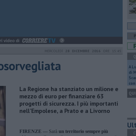
MERCOLEDÌ
28 DICEMBRE 2016
ORE 15:45
Q
osorvegliata
A L
di 
Scar
con 
La Regione ha stanziato un milione e
QUI
mezzo di euro per finanziare 63
progetti di sicurezza. I più importanti
nell'Empolese, a Prato e a Livorno
Ult
FIRENZE —
Sarà
un territorio sempre più
C