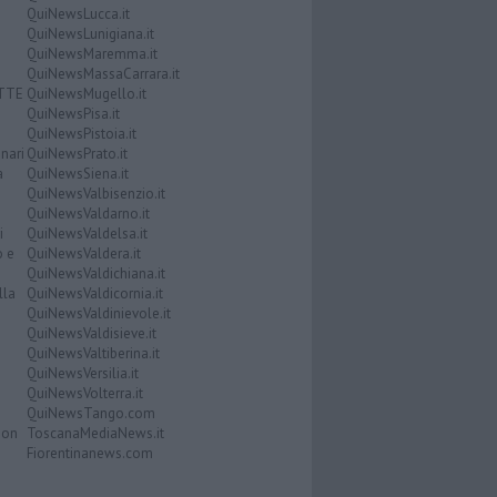
QuiNewsLucca.it
QuiNewsLunigiana.it
QuiNewsMaremma.it
QuiNewsMassaCarrara.it
ATTE
QuiNewsMugello.it
QuiNewsPisa.it
QuiNewsPistoia.it
nari
QuiNewsPrato.it
a
QuiNewsSiena.it
QuiNewsValbisenzio.it
QuiNewsValdarno.it
i
QuiNewsValdelsa.it
o e
QuiNewsValdera.it
QuiNewsValdichiana.it
lla
QuiNewsValdicornia.it
QuiNewsValdinievole.it
QuiNewsValdisieve.it
QuiNewsValtiberina.it
QuiNewsVersilia.it
QuiNewsVolterra.it
QuiNewsTango.com
Don
ToscanaMediaNews.it
Fiorentinanews.com