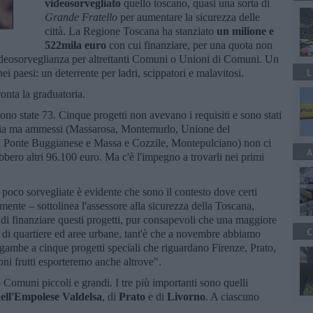
videosorvegliato
quello toscano, quasi una sorta di
Grande Fratello
per aumentare la sicurezza delle
città. La Regione Toscana ha stanziato
un milione e
522mila euro
con cui finanziare, per una quota non
deosorveglianza per altrettanti Comuni o Unioni di Comuni. Un
L
i paesi: un deterrente per ladri, scippatori e malavitosi.
ronta la graduatoria.
ono state 73. Cinque progetti non avevano i requisiti e sono stati
atoria ma ammessi (Massarosa, Montemurlo, Unione del
 Ponte Buggianese e Massa e Cozzile, Montepulciano) non ci
A
bbero altri 96.100 euro. Ma c'è l'impegno a trovarli nei primi
 poco sorvegliate è evidente che sono il contesto dove certi
lmente – sottolinea l'assessore alla sicurezza della Toscana,
di finanziare questi progetti, pur consapevoli che una maggiore
C
e di quartiere ed aree urbane, tant'è che a novembre abbiamo
 gambe a cinque progetti speciali che riguardano Firenze, Prato,
ni frutti esporteremo anche altrove".
o Comuni piccoli e grandi. I tre più importanti sono quelli
ell'Empolese Valdelsa
, di
Prato
e di
Livorno
. A ciascuno