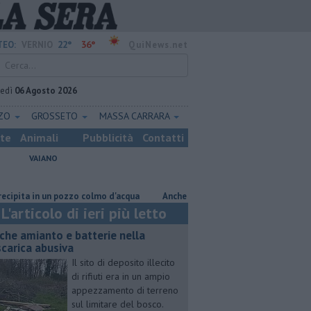
22°
36°
EO:
VERNIO
QuiNews.net
vedì
06 Agosto 2026
ZZO
GROSSETO
MASSA CARRARA
ste
Animali
Pubblicità
Contatti
VAIANO
n un pozzo colmo d'acqua
Anche amianto e batterie nella discarica abusi
L'articolo di ieri più letto
che amianto e batterie nella
scarica abusiva
Il sito di deposito illecito
di rifiuti era in un ampio
appezzamento di terreno
sul limitare del bosco.