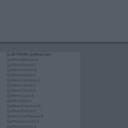
IL NETWORK QuiNews.net
QuiNewsAbetone.it
QuiNewsAmiata.it
QuiNewsAnimali.it
QuiNewsArezzo.it
QuiNewsCasentino.it
QuiNewsCecina.it
QuiNewsChianti.it
QuiNewsCuoio.it
QuiNewsElba.it
i
QuiNewsEmpolese.it
QuiNewsFirenze.it
QuiNewsGarfagnana.it
QuiNewsGrosseto.it
QuiNewsLivorno.it