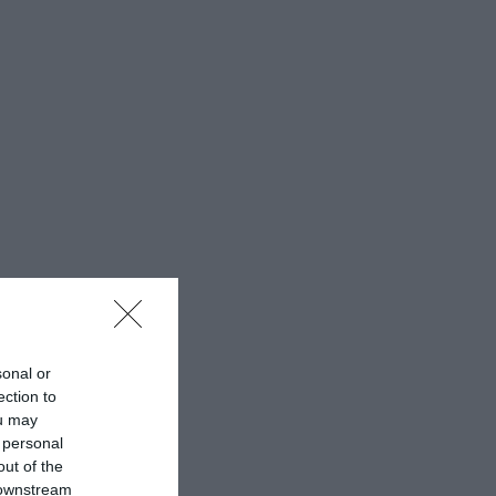
sonal or
ection to
ou may
 personal
out of the
 downstream