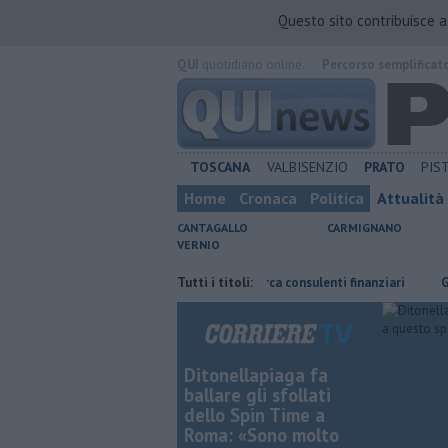
Questo sito contribuisce 
QUI
quotidiano online.
Percorso semplificat
TOSCANA
VALBISENZIO
PRATO
PIS
Home
Cronaca
Politica
Attualità
CANTAGALLO
CARMIGNANO
VERNIO
rica abusiva
Poste Italiane cerca consulenti finanziari
Tutti i titoli:
Guasto all'
Ditonellapiaga fa
ballare gli sfollati
dello Spin Time a
Roma: «Sono molto