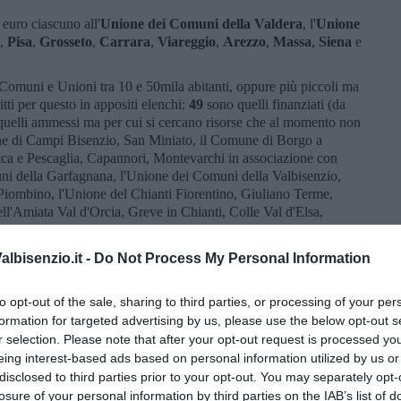
euro ciascuno all'
Unione dei Comuni della Valdera
, l'
Unione
,
Pisa
,
Grosseto
,
Carrara
,
Viareggio
,
Arezzo
,
Massa
,
Siena
e
 Comuni e Unioni tra 10 e 50mila abitanti, oppure più piccoli ma
itti per questo in appositi elenchi:
49
sono quelli finanziati (da
 quelli ammessi ma per cui si cercano risorse che al momento non
ne di Campi Bisenzio, San Miniato, il Comune di Borgo a
ca e Pescaglia, Capannori, Montevarchi in associazione con
ni della Garfagnana, l'Unione dei Comuni della Valbisenzio,
iombino, l'Unione del Chianti Fiorentino, Giuliano Terme,
l'Amiata Val d'Orcia, Greve in Chianti, Colle Val d'Elsa,
o, Castelfranco di sotto, l'Unione di Comuni del Valdarno e
a, l'Unione della Val di Merse, Campiglia Marittima, Vecchiano,
lbisenzio.it -
Do Not Process My Personal Information
ne dei Comuni Valdichiana senese, Montopoli Valdarno, Bucine,
enzo, Pescia, Calenzano, Collesalvetti, Montignoso,
zione con Buonconvento, Cortona, Agliana, Castiglion
to opt-out of the sale, sharing to third parties, or processing of your per
eggello, l'Unione dell'Amiata Grossetana e Bibbiena.
formation for targeted advertising by us, please use the below opt-out s
r selection. Please note that after your opt-out request is processed y
eing interest-based ads based on personal information utilized by us or
disclosed to third parties prior to your opt-out. You may separately opt-
losure of your personal information by third parties on the IAB’s list of