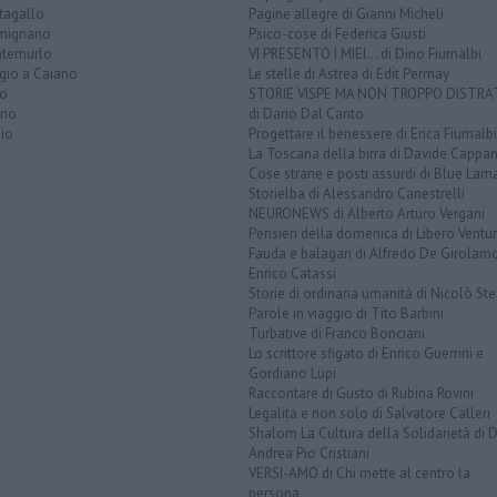
tagallo
Pagine allegre di Gianni Micheli
mignano
Psico-cose di Federica Giusti
temurlo
VI PRESENTO I MIEI... di Dino Fiumalbi
gio a Caiano
Le stelle di Astrea di Edit Permay
to
STORIE VISPE MA NON TROPPO DISTR
ano
di Dario Dal Canto
io
Progettare il benessere di Erica Fiumalbi
La Toscana della birra di Davide Cappan
Cose strane e posti assurdi di Blue Lam
Storielba di Alessandro Canestrelli
NEURONEWS di Alberto Arturo Vergani
Pensieri della domenica di Libero Ventur
Fauda e balagan di Alfredo De Girolam
Enrico Catassi
Storie di ordinaria umanità di Nicolò Ste
Parole in viaggio di Tito Barbini
Turbative di Franco Bonciani
Lo scrittore sfigato di Enrico Guerrini e
Gordiano Lupi
Raccontare di Gusto di Rubina Rovini
Legalità e non solo di Salvatore Calleri
Shalom La Cultura della Solidarietà di 
Andrea Pio Cristiani
VERSI-AMO di Chi mette al centro la
persona