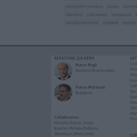
montopoli in val d'arno
bucine
monteca
calenzano
collesalvetti
montignoso
castiglion fiorentino
lunigiana
reggello
REDAZIONE QUI NEWS
CAT
Cro
Marco Migli
Poli
Direttore Responsabile
Attu
Eco
Cult
Pietro Mattonai
Spo
Redattore
Spet
Inte
Opi
Imp
Collaboratori
Pro
Marcella Bitozzi, Sergio
Braccini, Michele Bufalino,
Valentina Caffieri, Linda
CO