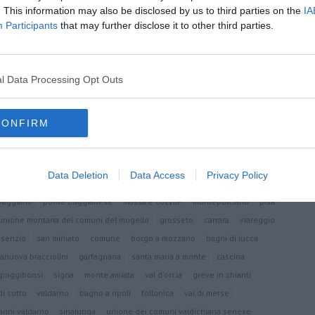
. This information may also be disclosed by us to third parties on the
IA
Participants
that may further disclose it to other third parties.
oscana iscriviti alla
Newsletter QUInews - ToscanaMedia.
amente nella tua casella di posta.
l Data Processing Opt Outs
CONFIRM
pirata
Duomo di Siena
Data Deletion
Data Access
Privacy Policy
toscana
grande fratello 5
videosorveglianza
unione di comuni
buggiano
ponte buggianese
massa e cozzile
montepulciano
pisa
unione montana dei comuni del mugello
grosseto
carrara
viareggio
isenzio
san miniato
comune
borgo a mozzano
bagni di lucca
ranuova bracciolini
garfagnana
santa maria a monte
cascina
poggibonsi
signa
monte amiata
val d'orcia
greve in chianti
di sotto
valdarno
bagno a ripoli
follonica
val di merse
anni valdarno
sinalunga
unione dei comuni valdichiana senese