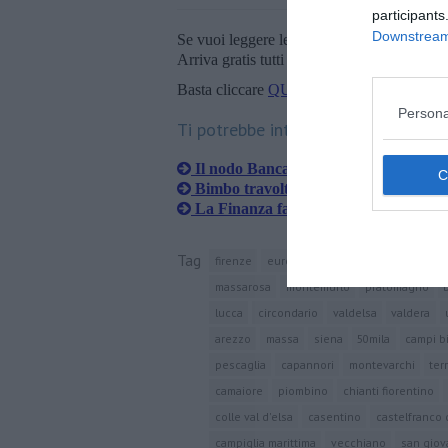
participants
Downstream 
Se vuoi leggere le notizie principali della T
Arriva gratis tutti i giorni alle 20:00 dirett
Basta cliccare
QUI
Persona
Ti potrebbe interessare anche:
Il nodo Banca Etruria agita Ghinelli
Bimbo travolto in strada, è caccia al 
La Finanza fa irruzione all'Opa del 
Tag
firenze
euro
empoli
prato
livorno
massarosa
montemurlo
pratomagno
lucca
circondario
valdelsa
valdera
arezzo
massa
siena
50mila
campi b
pescaglia
capannori
montevarchi
ter
camaiore
piombino
chianti fiorentino
colle val d'elsa
casentino
castelfranco 
campiglia marittima
vecchiano
san giov