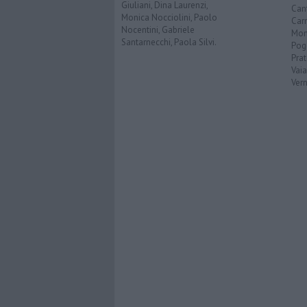
Giuliani, Dina Laurenzi,
Can
Monica Nocciolini, Paolo
Car
Nocentini, Gabriele
Mon
Santarnecchi, Paola Silvi.
Pog
Pra
Vai
Vern