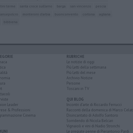
tini terme
santa croce sull'arno
barga
san vincenzo
pescia
sansepolcro
monteroni d'arbia
buonconvento
cortona
agliana
bibbiena
EGORIE
RUBRICHE
naca
Le notizie di oggi
tica
Più Letti della settimana
alità
Più Letti del mese
nomia
Archivio Notizie
ura
Persone
rt
Toscani in TV
tacoli
rviste
QUI BLOG
nion Leader
Incontri d'arte di Riccardo Ferrucci
rese & Professioni
Racconti della domenica di Marco Celat
grammazione Cinema
Disincantato di Adolfo Santoro
Sorridendo di Nicola Belcari
Vignaioli e vini di Nadio Stronchi
MUNI
Le pregiate penne di Pierantonio Pardi