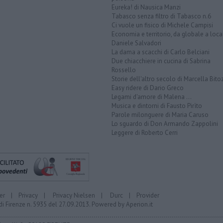
Eureka! di Nausica Manzi
Tabasco senza filtro di Tabasco n.6
Ci vuole un fisico di Michele Campisi
Economia e territorio, da globale a loca
Daniele Salvadori
La dama a scacchi di Carlo Belciani
Due chiacchiere in cucina di Sabrina
Rossello
Storie dell'altro secolo di Marcella Bito
Easy ridere di Dario Greco
Legami d'amore di Malena ...
Musica e dintorni di Fausto Pirìto
Parole milonguere di Maria Caruso
Lo sguardo di Don Armando Zappolini
Leggere di Roberto Cerri
er
|
Privacy
|
Privacy Nielsen
|
Durc
|
Provider
di Firenze n. 5935 del 27.09.2013. Powered by
Aperion.it