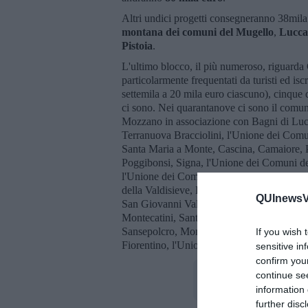
Altri undici progetti consegneranno 38mila 
montana dei comuni del Mugello
,
Lucca
Pistoia
.
L'ultimo blocco, il più numeroso, riguarda
particolarmente frequentati da turisti ed iscr
settemila a 20 mila euro ciascuno), cinque
ci sono. Nei quarantanove ci sono il comu
Mozzano in associazione con Bagni di Luc
Terranuova Bracciolini, l'Unione dei Comu
Santa Maria a Monte, Cascina, Camaiore, P
Poggibonsi, Signa, l'Unione dei Comuni del
l'Unione dei Comuni mon tani del Casentin
della Valdisieve, Bagno a Ripoli, Follonic
QUInewsVa
San Giovanni Valdarno, Sinalunga, l'Unio
Montecatini, Santa Croce, Barga, San Vinc
Sansepolcro, Monteroni d'Arbia in associa
If you wish 
Fiorentino, l'Unione montana Lunigiana, R
sensitive in
confirm you
continue se
information 
further disc