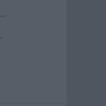
le di
zzi