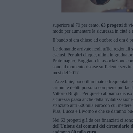
superiore al 70 per cento,
63 progetti
di vi
modo per aumentare la sicurezza in città e ne
Il bando si era chiuso ad ottobre ed ora è p
Le domande arrivate negli uffici regionali s
esclusi. Per altri cinque, ultimi in gradu
Pratomagno, Buggiano in associazione con
sono al momento risorse sufficienti: servire
mesi del 2017.
"Aree buie, poco illuminate e frequentate e
crimini e delitti possono compiersi più faci
Vittorio Bugli - Per questo abbiamo deciso 
sicurezza passa anche dalla rivitalizzazion
stanziato altri 600mila eurocon cui mettere
Pisa, Lucca e Livorno e che se daranno buo
Nei 63 progetti già da ora finanziati ci son
dell'
Unione dei comuni del circondario d
andranno
80 mila euro
.