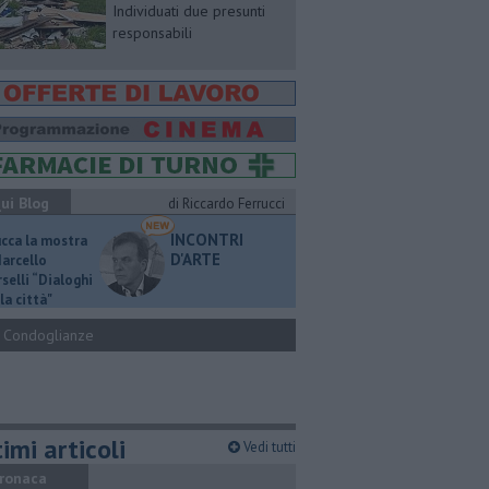
Individuati due presunti
responsabili
ui Blog
di Riccardo Ferrucci
INCONTRI
ucca la mostra
D'ARTE
Marcello
selli “Dialoghi
la città"
Condoglianze
imi articoli
Vedi tutti
ronaca