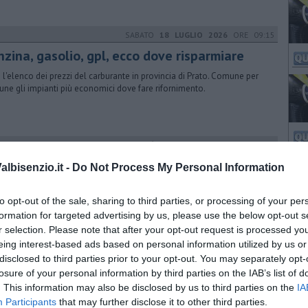
SABATO
18 LUGLIO 2026
ORE 09:15
nzina, gasolio, gpl, ecco dove risparmiare
 l'elenco dei prezzi del carburante in provincia di Prato. Comune per
ne gli impianti più economici dove fare rifornimento.
MERCOLEDÌ
15 LUGLIO 2026
ORE 10:19
rcere sovraffollato e carenza di personale,
lbisenzio.it -
Do Not Process My Personal Information
ituazione esplosiva"
to opt-out of the sale, sharing to third parties, or processing of your per
 Dogaia 96 detenuti oltre la capienza. L'assessora regionale
sandra Nardini: "Servono interventi urgenti"
formation for targeted advertising by us, please use the below opt-out s
r selection. Please note that after your opt-out request is processed y
eing interest-based ads based on personal information utilized by us or
SABATO
11 LUGLIO 2026
ORE 09:15
disclosed to third parties prior to your opt-out. You may separately opt-
nzina, gasolio, gpl, ecco dove risparmiare
losure of your personal information by third parties on the IAB’s list of
. This information may also be disclosed by us to third parties on the
IA
 l'elenco dei prezzi del carburante in provincia di Prato. Comune per
Participants
that may further disclose it to other third parties.