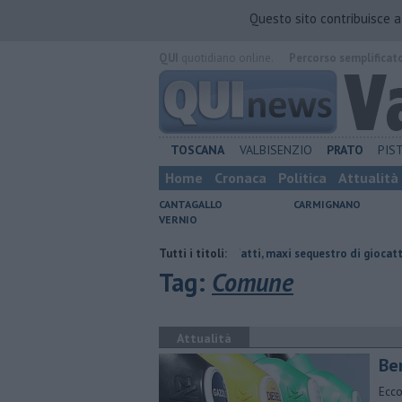
Questo sito contribuisce 
QUI
quotidiano online.
Percorso semplificat
TOSCANA
VALBISENZIO
PRATO
PIS
Home
Cronaca
Politica
Attualità
CANTAGALLO
CARMIGNANO
VERNIO
parmiare
Marchi contraffatti, maxi sequestro di giocattoli
Tutti i titoli:
Omicid
Tag:
Comune
Attualità
​Be
Ecco