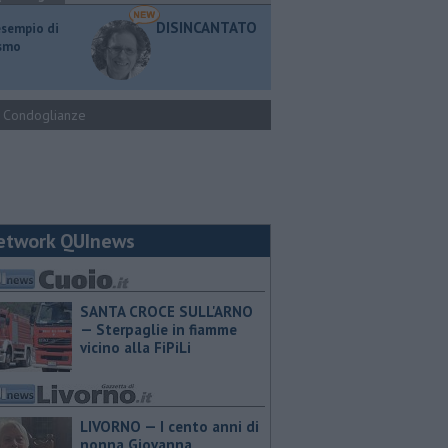
DISINCANTATO
esempio di
ismo
Condoglianze
etwork QUInews
SANTA CROCE SULL'ARNO
— Sterpaglie in fiamme
vicino alla FiPiLi
LIVORNO — I cento anni di
nonna Giovanna