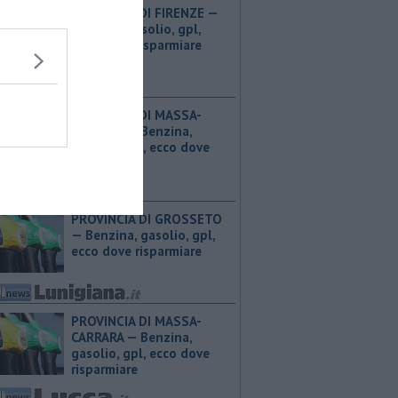
PROVINCIA DI FIRENZE — ​
Benzina, gasolio, gpl,
ecco dove risparmiare
PROVINCIA DI MASSA-
CARRARA — ​Benzina,
gasolio, gpl, ecco dove
risparmiare
PROVINCIA DI GROSSETO
— ​Benzina, gasolio, gpl,
ecco dove risparmiare
PROVINCIA DI MASSA-
CARRARA — ​Benzina,
gasolio, gpl, ecco dove
risparmiare