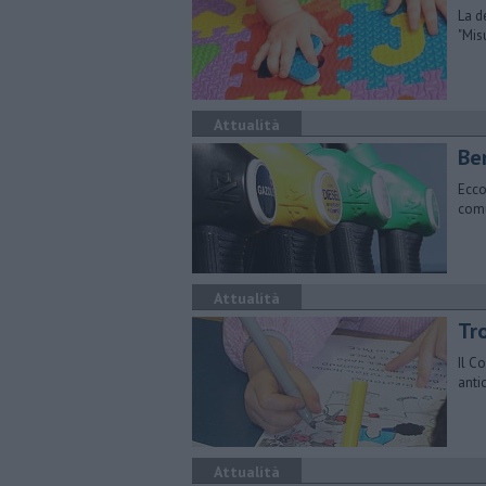
La d
"Mis
Attualità
​Be
Ecco
comu
Attualità
Tro
Il C
anti
Attualità