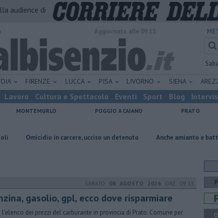
alla audience di
o
Aggiornato alle 09:15
MET
Sab
TOIA
FIRENZE
LUCCA
PISA
LIVORNO
SIENA
ARE
Lavoro
Cultura e Spettacolo
Eventi
Sport
Blog
Intervi
MONTEMURLO
POGGIO A CAIANO
PRATO
io in carcere, ucciso un detenuto
Anche amianto e batterie nella discar
SABATO
08 AGOSTO 2026
ORE 09:15
nzina, gasolio, gpl, ecco dove risparmiare
 l'elenco dei prezzi del carburante in provincia di Prato. Comune per
Q