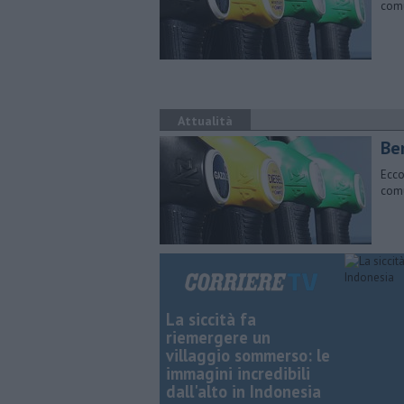
comu
Attualità
​Be
Ecco
comu
La siccità fa
riemergere un
villaggio sommerso: le
immagini incredibili
dall'alto in Indonesia