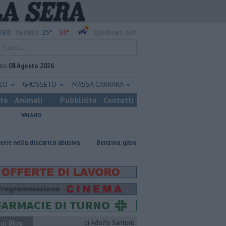
25°
35°
EO:
VERNIO
QuiNews.net
ato
08 Agosto 2026
ZZO
GROSSETO
MASSA CARRARA
ste
Animali
Pubblicità
Contatti
VAIANO
ica abusiva
​Benzina, gasolio, gpl, ecco dove risparmiare
Marchi con
ui Blog
di Adolfo Santoro