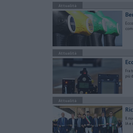
Attualità
​Be
Ecco
comu
Attualità
Ecc
Fra 
più 
Attualità
Ric
Il nu
IA e