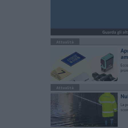
Attualità
Apr
am
Ecco
pron
Attualità
Nu
La p
scor