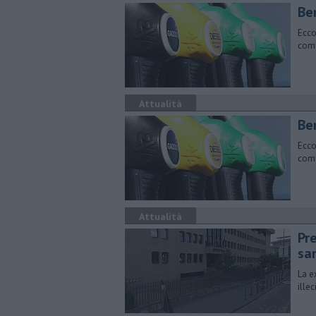
​Be
Ecco
comu
Attualità
​Be
Ecco
comu
Attualità
Pr
sa
La e
ille