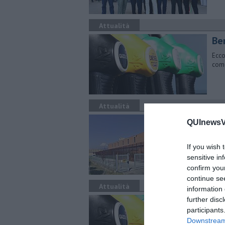
Attualità
​Be
Ecco
comu
Attualità
Ca
QUInewsVa
"S
If you wish 
Alla
Ales
sensitive in
confirm you
continue se
Attualità
information 
​Be
further disc
participants
Ecco
Downstream 