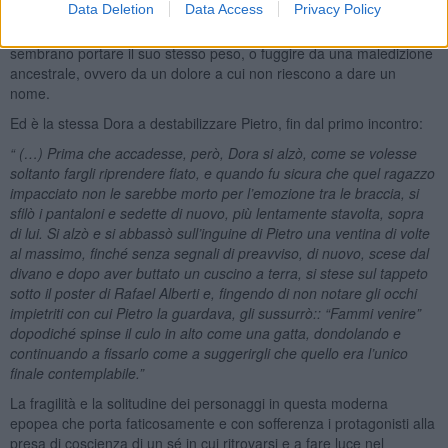
Data Deletion
Data Access
Privacy Policy
di una delusione lo bloccherà per lungo tempo dal cercare la sua
salvezza nell’amore, anche perché tutti i nuovi amici intorno a sé
sembrano portare il suo stesso peso, o fuggire da una maledizione
ancestrale, ovvero da un dolore a cui non riescono a dare un
nome.
Ed è la stessa Dora a destabilizzare Pietro, fin dal primo incontro:
“ (…) Prima che accadesse, però, Dora si alzò, come se volesse
soltanto fargli riprendere fiato, e quando fu sicura che quel ragazzo
impacciato non le sarebbe morto per l’emozione tra le braccia, si
sfilò i pantaloni e sedette di nuovo, più lentamente stavolta, sopra
di lui. Si alzò e si abbassò sull’inguine di Pietro una ventina di volte
al massimo, finché senza segnali di preavviso, di nuovo, scese dal
divano e dopo aver buttato un cuscino a terra, si stese sul tappeto
sotto il poster di Rafael Alberti e, fingendo di non notare gli occhi
impietriti con cui Pietro la guardava, gli sussurrò:: “Fammi venire”
dopodiché spinse il culo in alto come una gatta, dondolando e
continuando a fissarlo come a suggerirgli che quello era l’unico
finale contemplabile.”
La fragilità e la solitudine dei personaggi in questa moderna
epopea che porta faticosamente e con sofferenza i protagonisti alla
presa di coscienza di un sé in cui ritrovarsi e a fare luce nel