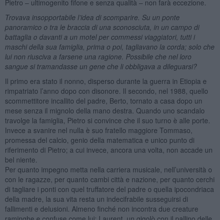
Pietro – ultimogenito fifone e senza qualità – non farà eccezione.
Trovava insopportabile l’idea di scomparire. Su un ponte
panoramico o tra le braccia di una sconosciuta, in un campo di
battaglia o davanti a un motel per commessi viaggiatori, tutti i
maschi della sua famiglia, prima o poi, tagliavano la corda; solo che
lui non riusciva a farsene una ragione. Possibile che nel loro
sangue si tramandasse un gene che li obbligava a dileguarsi?
Il primo era stato il nonno, disperso durante la guerra in Etiopia e
rimpatriato l’anno dopo con disonore. Il secondo, nel 1988, quello
scommettitore incallito del padre, Berto, tornato a casa dopo un
mese senza il mignolo della mano destra. Quando uno scandalo
travolge la famiglia, Pietro si convince che il suo turno è alle porte.
Invece a svanire nel nulla è suo fratello maggiore Tommaso,
promessa del calcio, genio della matematica e unico punto di
riferimento di Pietro; a cui invece, ancora una volta, non accade un
bel niente.
Per quanto impegno metta nella carriera musicale, nell’università o
con le ragazze, per quanto cambi città e nazione, per quanto cerchi
di tagliare i ponti con quel truffatore del padre o quella ipocondriaca
della madre, la sua vita resta un indecifrabile susseguirsi di
fallimenti e delusioni. Almeno finché non incontra due creature
raminghe e confuse come lui: Laurent, un gigolò con il pallino delle