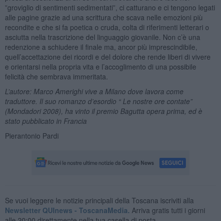
”groviglio di sentimenti sedimentati”, ci catturano e ci tengono legati
alle pagine grazie ad una scrittura che scava nelle emozioni più
recondite e che si fa poetica o cruda, colta di riferimenti letterari o
asciutta nella trascrizione del linguaggio giovanile. Non c’è una
redenzione a schiudere il finale ma, ancor più imprescindibile,
quell’accettazione dei ricordi e del dolore che rende liberi di vivere
e orientarsi nella propria vita e l’accoglimento di una possibile
felicità che sembrava immeritata.
L’autore: Marco Amerighi vive a Milano dove lavora come
traduttore. Il suo romanzo d’esordio “ Le nostre ore contate”
(Mondadori 2008), ha vinto il premio Bagutta opera prima, ed è
stato pubblicato in Francia
Pierantonio Pardi
Se vuoi leggere le notizie principali della Toscana iscriviti alla
Newsletter QUInews - ToscanaMedia.
Arriva gratis tutti i giorni
alle 20:00 direttamente nella tua casella di posta.