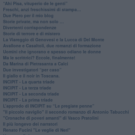
​“Ahi Pisa, vituperio de le genti”
Freschi, anzi freschissimi di stampa…
​Due Piero per il mio blog
​Storie private, ma non solo …
Divertenti corrispondenze
Storie di terrore e di mistero
La Viareggio di Genovesi e la Lucca di Del Monte
Avallone e Casaltoli, due romanzi di formazione
​Uomini che ignorano e spesso odiano le donne
Ma le scrittrici? Eccole, finalmente!
Da Marina di Pietrasanta a Calci
​Due investigatori “per caso”
​Il giallo e il noir in Toscana.
INCIPIT - La quarta triade
INCIPIT - La terza triade
INCIPIT - La seconda triade
INCIPIT - La prima triade
L’approdo di INCIPIT su “Le pregiate penne”
​"Il piccolo naviglio" il secondo romanzo di Antonio Tabucchi
​"Cronache di poveri amanti" di Vasco Pratolini
​Il più longevo dei narratori
Renato Fucini "Le veglie di Neri"