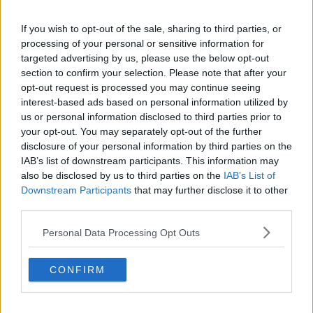
le sue inquietudini, si stagliano infatti figure indimenticabili, nate
dalla casualità di incontri, che come lui si muovono, come randagi,
If you wish to opt-out of the sale, sharing to third parties, or
in un vuoto di senso.
processing of your personal or sensitive information for
Il sentirsi “fuori luogo sempre” ed un indefinito senso di colpa si
targeted advertising by us, please use the below opt-out
fanno eco e uniscono gli amici, ma anche le comparse e i
section to confirm your selection. Please note that after your
personaggi minori, che nella scrittura, a tratti tragica e a tratti
opt-out request is processed you may continue seeing
esilarante, ci portano con sé nel loro malessere esistenziale, che ci
interest-based ads based on personal information utilized by
accorgiamo non essere poi tanto diverso da quello delle
us or personal information disclosed to third parties prior to
generazioni del passato, ma che prende solo nomi differenti.”
your opt-out. You may separately opt-out of the further
La solitudine forzatamente ricercata, nata dal senso di
disclosure of your personal information by third parties on the
inadeguatezza, di incapacità di adattamento, di vergogna per le
IAB’s list of downstream participants. This information may
vicissitudini familiari diventa, in Pietro, “talento di restare immobili”,
also be disclosed by us to third parties on the
IAB’s List of
nel vano tentativo di tenere lontane le delusioni e i fallimenti
Downstream Participants
that may further disclose it to other
mettendo al centro della sua esistenza una strofa di una canzone
third parties.
che gli risuona nella mente con la voce materna: “vivere al buio per
smaltire un dolore”. Anche nei passi della sua vita da studente
Personal Data Processing Opt Outs
universitario che lo porterà a lasciare per mesi la sua città natale,
Pisa, per Madrid, nell’apparente movimento dei viaggi, nelle nuove
CONFIRM
amicizie, la sua immobilità, anche sentimentale, non lo
abbandonerà.
Nell’incontro con Dora, ”la ragazza che fa tremare l’aria”, la paura