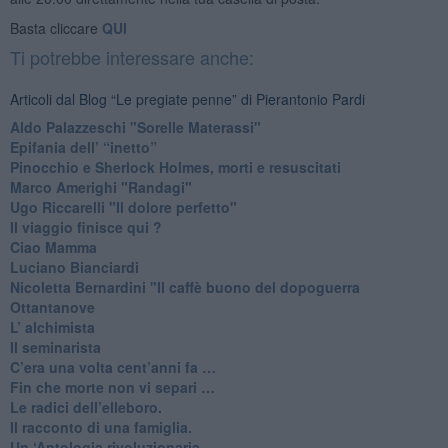
Basta cliccare
QUI
Ti potrebbe interessare anche:
Articoli dal Blog “Le pregiate penne” di Pierantonio Pardi
​Aldo Palazzeschi "Sorelle Materassi"
​Epifania dell’ “inetto”
Pinocchio e Sherlock Holmes, morti e resuscitati
​Marco Amerighi "Randagi"
Ugo Riccarelli "Il dolore perfetto"
​Il viaggio finisce qui ?
​Ciao Mamma
​Luciano Bianciardi
​Nicoletta Bernardini "Il caffè buono del dopoguerra
​Ottantanove
​L’ alchimista
Il seminarista
​C’era una volta cent’anni fa …
​Fin che morte non vi separi …
​Le radici dell’elleboro.
​Il racconto di una famiglia.
Un ‘Antologia rivoluzionaria