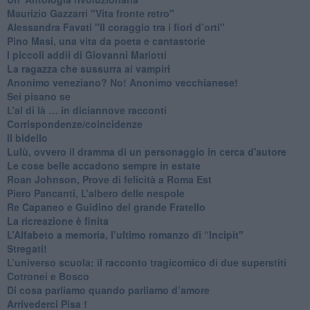
​Maurizio Gazzarri "Vita fronte retro"
​Alessandra Favati "Il coraggio tra i fiori d’orti"
​Pino Masi, una vita da poeta e cantastorie
​I piccoli addii di Giovanni Mariotti
​La ragazza che sussurra ai vampiri
​Anonimo veneziano? No! Anonimo vecchianese!
​Sei pisano se
​L’al di là … in diciannove racconti
Corrispondenze/coincidenze
Il bidello
Lulù, ovvero il dramma di un personaggio in cerca d'autore
Le cose belle accadono sempre in estate
Roan Johnson, Prove di felicità a Roma Est
Piero Pancanti, L’albero delle nespole
Re Capaneo e Guidino del grande Fratello
La ricreazione è finita
​L’Alfabeto a memoria, l’ultimo romanzo di “Incipit"
​Stregati!
L’universo scuola: il racconto tragicomico di due superstiti
Cotronei e Bosco
Di cosa parliamo quando parliamo d’amore
Arrivederci Pisa !