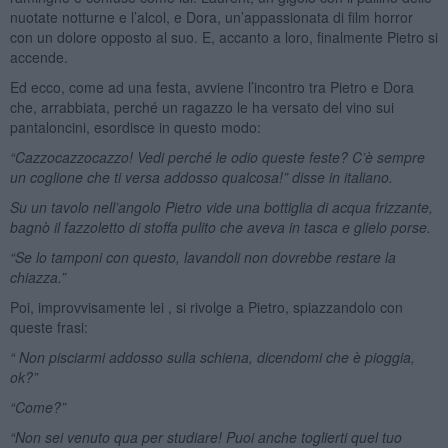
nuotate notturne e l’alcol, e Dora, un’appassionata di film horror
con un dolore opposto al suo. E, accanto a loro, finalmente Pietro si
accende.
Ed ecco, come ad una festa, avviene l’incontro tra Pietro e Dora
che, arrabbiata, perché un ragazzo le ha versato del vino sui
pantaloncini, esordisce in questo modo:
“Cazzocazzocazzo! Vedi perché le odio queste feste? C’è sempre
un coglione che ti versa addosso qualcosa!” disse in italiano.
Su un tavolo nell’angolo Pietro vide una bottiglia di acqua frizzante,
bagnò il fazzoletto di stoffa pulito che aveva in tasca e glielo porse.
“Se lo tamponi con questo, lavandoli non dovrebbe restare la
chiazza.”
Poi, improvvisamente lei , si rivolge a Pietro, spiazzandolo con
queste frasi:
“ Non pisciarmi addosso sulla schiena, dicendomi che è pioggia,
ok?”
“Come?”
“Non sei venuto qua per studiare! Puoi anche toglierti quel tuo