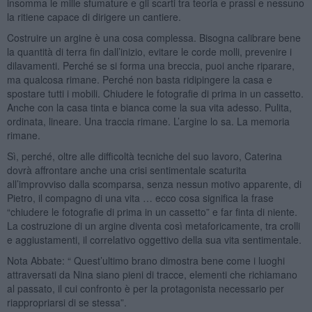
insomma le mille sfumature e gli scarti tra teoria e prassi e nessuno
la ritiene capace di dirigere un cantiere.
Costruire un argine è una cosa complessa. Bisogna calibrare bene
la quantità di terra fin dall’inizio, evitare le corde molli, prevenire i
dilavamenti. Perché se si forma una breccia, puoi anche riparare,
ma qualcosa rimane. Perché non basta ridipingere la casa e
spostare tutti i mobili. Chiudere le fotografie di prima in un cassetto.
Anche con la casa tinta e bianca come la sua vita adesso. Pulita,
ordinata, lineare. Una traccia rimane. L’argine lo sa. La memoria
rimane.
Sì, perché, oltre alle difficoltà tecniche del suo lavoro, Caterina
dovrà affrontare anche una crisi sentimentale scaturita
all’improvviso dalla scomparsa, senza nessun motivo apparente, di
Pietro, il compagno di una vita … ecco cosa significa la frase
“chiudere le fotografie di prima in un cassetto” e far finta di niente.
La costruzione di un argine diventa così metaforicamente, tra crolli
e aggiustamenti, il correlativo oggettivo della sua vita sentimentale.
Nota Abbate: “ Quest’ultimo brano dimostra bene come i luoghi
attraversati da Nina siano pieni di tracce, elementi che richiamano
al passato, il cui confronto è per la protagonista necessario per
riappropriarsi di se stessa”.