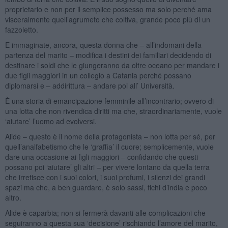
proprietario e non per il semplice possesso ma solo perché ama
visceralmente quell’agrumeto che coltiva, grande poco più di un
fazzoletto.
E immaginate, ancora, questa donna che – all’indomani della
partenza del marito – modifica i destini dei familiari decidendo di
destinare i soldi che le giungeranno da oltre oceano per mandare i
due figli maggiori in un collegio a Catania perché possano
diplomarsi e – addirittura – andare poi all’ Università.
È una storia di emancipazione femminile all’incontrario; ovvero di
una lotta che non rivendica diritti ma che, straordinariamente, vuole
‘aiutare’ l’uomo ad evolversi.
Alide – questo è il nome della protagonista – non lotta per sé, per
quell’analfabetismo che le ‘graffia’ il cuore; semplicemente, vuole
dare una occasione ai figli maggiori – confidando che questi
possano poi ‘aiutare’ gli altri – per vivere lontano da quella terra
che irretisce con i suoi colori, i suoi profumi, i silenzi dei grandi
spazi ma che, a ben guardare, è solo sassi, fichi d’india e poco
altro.
Alide è caparbia; non si fermerà davanti alle complicazioni che
seguiranno a questa sua ‘decisione’ rischiando l’amore del marito,