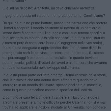
E se ne vanta?
E lei mi ha risposto: Architetta, mi deve chiamare architetta!
Ingegnere e basta mi va bene, non pretendo tanto. Cominciamo?
Da qui, da queste prime battute, nasce una narrazione che porterà
i lettori a scoprire il mondo esistente all’interno di un cantiere di
lavoro dove è soprattutto il linguaggio con i suoi termini specifici a
farci scoprire un mondo lessicale sconosciuto a molti che l’autrice
dimostra però di conoscere bene ( e’ ingegnera nella vita reale) ,
frutto di una adeguata e approfondita documentazione di cui la
protagonista sarà la convincente interprete. Inoltre qui, il sistema
dei personaggi è estremamente realistico, in quanto troviamo
operai, tecnici, politici, direttori dei lavori e altri ancora che avranno
un ruolo fondamentale nello sviluppo della trama.
In questa prima parte del libro emerge il tema centrale della storia,
cioè la difficoltà che una donna deve affrontare quando deve
interagire in un mondo del lavoro, spesso declinato al maschile,
come in questo particolare contesto specifico dell’ edilizia.
E comunque sarà lei a dirigere il cantiere e il lavoro che dovrà
affrontare presenterà molte difficoltà perché Caterina non si è mai
trovata ad applicare le nozioni studiate all’Università, non conosce