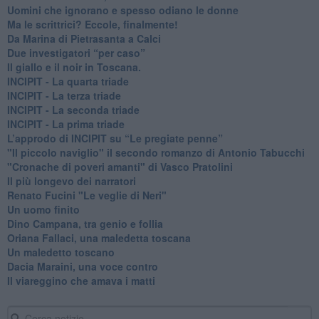
​Uomini che ignorano e spesso odiano le donne
Ma le scrittrici? Eccole, finalmente!
Da Marina di Pietrasanta a Calci
​Due investigatori “per caso”
​Il giallo e il noir in Toscana.
INCIPIT - La quarta triade
INCIPIT - La terza triade
INCIPIT - La seconda triade
INCIPIT - La prima triade
L’approdo di INCIPIT su “Le pregiate penne”
​"Il piccolo naviglio" il secondo romanzo di Antonio Tabucchi
​"Cronache di poveri amanti" di Vasco Pratolini
​Il più longevo dei narratori
Renato Fucini "Le veglie di Neri"
Un uomo finito
​Dino Campana, tra genio e follia
​Oriana Fallaci, una maledetta toscana
​Un maledetto toscano
​Dacia Maraini, una voce contro
​Il viareggino che amava i matti