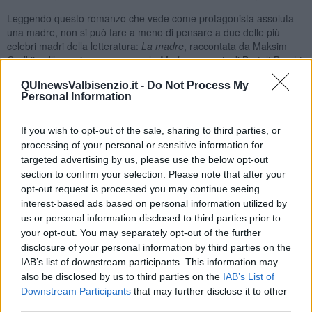
Leggendo questo romanzo che vede come protagonista assoluta
una madre, non si può fare a meno di pensare a due delle più
celebri madri della letteratura:
La madre
, raccontata da Maksim
Gor’kij nell’omonimo romanzo e la
Madre coraggio
di Bertolt Brecht.
In entrambi questi romanzi le madri, seppure in maniera diversa, si
QUInewsValbisenzio.it -
Do Not Process My
sacrificheranno per seguire il tragico destino dei figli; Pelageja
Personal Information
Nilvona, nel romanzo di Gorkij , dopo aver abbracciato le idee
politiche del figlio si trasformerà nella madre di tutti i suoi compagni,
finendo poi per rimanere uccisa in una manifestazione. Anna
If you wish to opt-out of the sale, sharing to third parties, or
Fierling sarà chiamata madre coraggio perché ha allevato da sola
processing of your personal or sensitive information for
tre figli avuti da uomini diversi che cerca in tutti i modi di difendere
targeted advertising by us, please use the below opt-out
dai pericoli della guerra, senza, però, riuscirci.
section to confirm your selection. Please note that after your
opt-out request is processed you may continue seeing
Niente di così drammatico capita invece ad Alide, la protagonista di
interest-based ads based on personal information utilized by
D’anima e di terra
, ma la forza d’animo e la determinazione che la
us or personal information disclosed to third parties prior to
caratterizzano non hanno niente da invidiare alle due sopracitate
your opt-out. You may separately opt-out of the further
eroine. Sposata con Santo, i due abitano nel piccolo paese di
Ciummamari, un piccolo borgo siciliano, hanno cinque figli,
disclosure of your personal information by third parties on the
Vincenzo, Domenico, Gaetano, Carmelo e Santina e vivono
IAB’s list of downstream participants. This information may
coltivando un piccolo lembo di terra che garantisce loro un minimo
also be disclosed by us to third parties on the
IAB’s List of
di sussistenza e che non è nemmeno di loro proprietà, ma di Don
Downstream Participants
that may further disclose it to other
Nino, una sorta di feudatario del paese.
third parties.