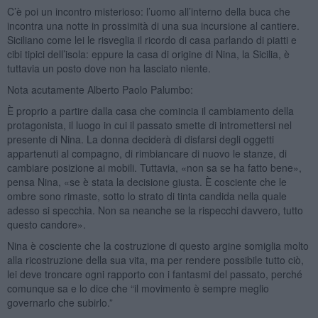
C’è poi un incontro misterioso: l’uomo all’interno della buca che
incontra una notte in prossimità di una sua incursione al cantiere.
Siciliano come lei le risveglia il ricordo di casa parlando di piatti e
cibi tipici dell’isola: eppure la casa di origine di Nina, la Sicilia, è
tuttavia un posto dove non ha lasciato niente.
Nota acutamente Alberto Paolo Palumbo:
È proprio a partire dalla casa che comincia il cambiamento della
protagonista, il luogo in cui il passato smette di intromettersi nel
presente di Nina. La donna deciderà di disfarsi degli oggetti
appartenuti al compagno, di rimbiancare di nuovo le stanze, di
cambiare posizione ai mobili. Tuttavia, «non sa se ha fatto bene»,
pensa Nina, «se è stata la decisione giusta. È cosciente che le
ombre sono rimaste, sotto lo strato di tinta candida nella quale
adesso si specchia. Non sa neanche se la rispecchi davvero, tutto
questo candore».
Nina è cosciente che la costruzione di questo argine somiglia molto
alla ricostruzione della sua vita, ma per rendere possibile tutto ciò,
lei deve troncare ogni rapporto con i fantasmi del passato, perché
comunque sa e lo dice che “il movimento è sempre meglio
governarlo che subirlo.”