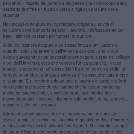
perdendo il rispetto dei parenti e del paese che confondono il suo
desiderio di offrire un futuro diverso ai figli con presunzione e
superbia.
Non indugerà neppure nel costringere la figlia a una vita di
solitudine dove è importante solo il lavorare indefessamente per i
fratelli affinché possano permettersi di studiare.
Alide non lesinerà neppure a sé stessa fatica e umiliazione e
quando i soldi che arrivano dall’America con quelli che le due
donne guadagnano non basteranno per pagare le rette del collegio
e poi dell’Università ecco che venderà l’unica cosa che, in quel
mondo, le appartiene: sé stessa. Non ha altro: non un gioiello, un
corredo, un mobile, una qualsiasi cosa che possa costituire merce
di scambio. E si venderà solo ad uno: al padrino di turno e lo farà
con dignità mai nascondendo l’amore che la lega al marito ma
anche consapevole che, a volte, la brutalità di modi e di fini,
nascondono animi incapaci di amare solo perché, semplicemente,
nessuno glielo ha insegnato.
Attorno al personaggio di Alide si muovono uomini: quasi tutti
‘piccoli uomini’, invischiati nel loro vivere quotidiano dove l’insorgere
del fascismo esalterà in alcuni effimeri poteri. Si eleva dal ‘gruppo’
la figura di Santo, suo marito, ma solo perché è un poeta e per