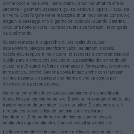
dorme poco e male. Ma , piano piano, l’anonima umanità che la
circonda – geometri, assessori, gruisti, vedove di operai – acquista
un volto. Così l’argine viene realizzato, in un movimento continuo di
stagioni e paesaggi, fino al giorno del collaudo, quando Caterina,
dopo una notte in cui fa i conti con tutti i suoi fantasmi, si congeda
da quel mondo.
Questo romanzo è lo specchio di una realtà dove, per
sopravvivere, bisogna sacrificare valori, sentimenti e ideali,
decidendo, seppure a malincuore, di scendere a compromessi con
quelle zone d’ombra che escludono la possibilità di un mondo più
giusto; si può quindi definire un romanzo di formazione, fortemente
introspettivo, perché Caterina dovrà lottare anche con i fantasmi
del suo passato, un passato che ritorna e che va gestito per
diventare una persona nuova.
Caterina non si chiede se questo cambiamento sia suo fino in
fondo. Nessun cambiamento lo è. È solo un passaggio di stato, una
trasformazione da uno stato fisico a un altro. È stata solido, si è
ritrovata controvoglia liquido, adesso vuole esplorare
l'aeriforme....E da aeriforme vuole riconquistare lo spazio,
centimetro dopo centimetro, è solo questo il suo obiettivo.
La fine del cantiere è la conclusione del lavoro assegnatoli, e al