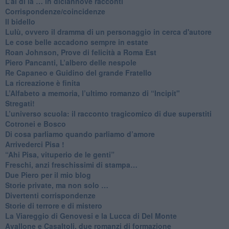
​L’al di là … in diciannove racconti
Corrispondenze/coincidenze
Il bidello
Lulù, ovvero il dramma di un personaggio in cerca d'autore
Le cose belle accadono sempre in estate
Roan Johnson, Prove di felicità a Roma Est
Piero Pancanti, L’albero delle nespole
Re Capaneo e Guidino del grande Fratello
La ricreazione è finita
​L’Alfabeto a memoria, l’ultimo romanzo di “Incipit"
​Stregati!
L’universo scuola: il racconto tragicomico di due superstiti
Cotronei e Bosco
Di cosa parliamo quando parliamo d’amore
Arrivederci Pisa !
​“Ahi Pisa, vituperio de le genti”
Freschi, anzi freschissimi di stampa…
​Due Piero per il mio blog
​Storie private, ma non solo …
Divertenti corrispondenze
Storie di terrore e di mistero
La Viareggio di Genovesi e la Lucca di Del Monte
Avallone e Casaltoli, due romanzi di formazione