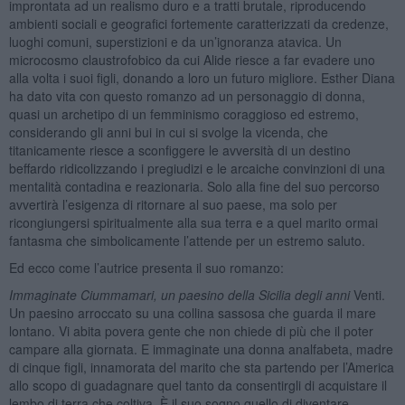
improntata ad un realismo duro e a tratti brutale, riproducendo
ambienti sociali e geografici fortemente caratterizzati da credenze,
luoghi comuni, superstizioni e da un’ignoranza atavica. Un
microcosmo claustrofobico da cui Alide riesce a far evadere uno
alla volta i suoi figli, donando a loro un futuro migliore. Esther Diana
ha dato vita con questo romanzo ad un personaggio di donna,
quasi un archetipo di un femminismo coraggioso ed estremo,
considerando gli anni bui in cui si svolge la vicenda, che
titanicamente riesce a sconfiggere le avversità di un destino
beffardo ridicolizzando i pregiudizi e le arcaiche convinzioni di una
mentalità contadina e reazionaria. Solo alla fine del suo percorso
avvertirà l’esigenza di ritornare al suo paese, ma solo per
ricongiungersi spiritualmente alla sua terra e a quel marito ormai
fantasma che simbolicamente l’attende per un estremo saluto.
Ed ecco come l’autrice presenta il suo romanzo:
Immaginate Ciummamari, un paesino della Sicilia degli anni
Venti.
Un paesino arroccato su una collina sassosa che guarda il mare
lontano. Vi abita povera gente che non chiede di più che il poter
campare alla giornata. E immaginate una donna analfabeta, madre
di cinque figli, innamorata del marito che sta partendo per l’America
allo scopo di guadagnare quel tanto da consentirgli di acquistare il
lembo di terra che coltiva. È il suo sogno quello di diventare