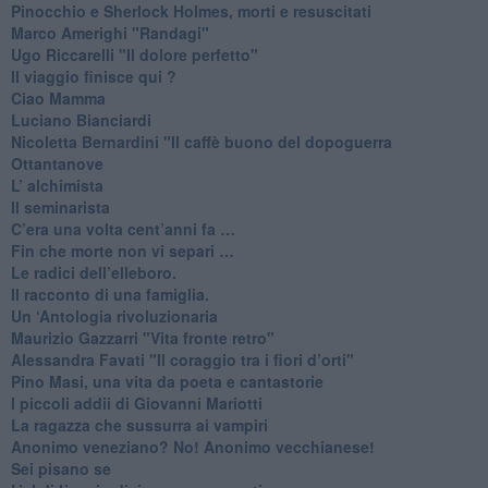
Pinocchio e Sherlock Holmes, morti e resuscitati
​Marco Amerighi "Randagi"
Ugo Riccarelli "Il dolore perfetto"
​Il viaggio finisce qui ?
​Ciao Mamma
​Luciano Bianciardi
​Nicoletta Bernardini "Il caffè buono del dopoguerra
​Ottantanove
​L’ alchimista
Il seminarista
​C’era una volta cent’anni fa …
​Fin che morte non vi separi …
​Le radici dell’elleboro.
​Il racconto di una famiglia.
Un ‘Antologia rivoluzionaria
​Maurizio Gazzarri "Vita fronte retro"
​Alessandra Favati "Il coraggio tra i fiori d’orti"
​Pino Masi, una vita da poeta e cantastorie
​I piccoli addii di Giovanni Mariotti
​La ragazza che sussurra ai vampiri
​Anonimo veneziano? No! Anonimo vecchianese!
​Sei pisano se