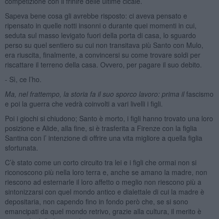
competizione con il frinire delle ultime cicale.
Sapeva bene cosa gli avrebbe risposto: ci aveva pensato e
ripensato in quelle notti insonni o durante quei momenti in cui,
seduta sul masso levigato fuori della porta di casa, lo sguardo
perso su quel sentiero su cui non transitava più Santo con Mulo,
era riuscita, finalmente, a convincersi su come trovare soldi per
riscattare il terreno della casa. Ovvero, per pagare il suo debito.
- Sì, ce l’ho.
Ma, nel frattempo, la storia fa il suo sporco lavoro: prima il
fascismo
e poi la guerra che vedrà coinvolti a vari livelli i figli.
Poi i giochi si chiudono; Santo è morto, i figli hanno trovato una loro
posizione e Alide, alla fine, si è trasferita a Firenze con la figlia
Santina con l’ intenzione di offrire una vita migliore a quella figlia
sfortunata.
C’è stato come un corto circuito tra lei e i figli che ormai non si
riconoscono più nella loro terra e, anche se amano la madre, non
riescono ad esternarle il loro affetto o meglio non riescono più a
sintonizzarsi con quel mondo antico e dialettale di cui la madre è
depositaria, non capendo fino in fondo però che, se si sono
emancipati da quel mondo retrivo, grazie alla cultura, il merito è