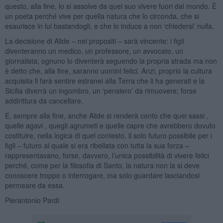
questo, alla fine, lo si assolve da quel suo vivere fuori dal mondo. È
un poeta perché vive per quella natura che lo circonda, che si
esaurisce in lui bastandogli, e che lo induce a non ‘chiedersi’ nulla.
La decisione di Alide – nei propositi – sarà vincente: i figli
diventeranno un medico, un professore, un avvocato, un
giornalista; ognuno lo diventerà seguendo la propria strada ma non
è detto che, alla fine, saranno uomini felici. Anzi, proprio la cultura
acquisita li farà sentire estranei alla Terra che li ha generati e la
Sicilia diverrà un ingombro, un ‘pensiero’ da rimuovere; forse
addirittura da cancellare.
E, sempre alla fine, anche Alide si renderà conto che quei sassi ,
quelle agavi , quegli agrumeti e quelle capre che avrebbero dovuto
costituire, nella logica di quel contesto, il solo futuro possibile per i
figli – futuro al quale si era ribellata con tutta la sua forza –
rappresentavano, forse, davvero, l’unica possibilità di vivere felici
perché, come per la filosofia di Santo, la natura non la si deve
conoscere troppo o interrogare, ma solo guardare lasciandosi
permeare da essa.
Pierantonio Pardi