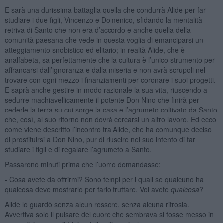
E sarà una durissima battaglia quella che condurrà Alide per far
studiare i due figli, Vincenzo e Domenico, sfidando la mentalità
retriva di Santo che non era d’accordo e anche quella della
comunità paesana che vede in questa voglia di emanciparsi un
atteggiamento snobistico ed elitario; in realtà Alide, che è
analfabeta, sa perfettamente che la cultura è l’unico strumento per
affrancarsi dall’ignoranza e dalla miseria e non avrà scrupoli nel
trovare con ogni mezzo i finanziamenti per coronare i suoi progetti.
E saprà anche gestire in modo razionale la sua vita, riuscendo a
sedurre machiavellicamente il potente Don Nino che finirà per
cederle la terra su cui sorge la casa e l’agrumeto coltivato da Santo
che, così, al suo ritorno non dovrà cercarsi un altro lavoro. Ed ecco
come viene descritto l’incontro tra Alide, che ha comunque deciso
di prostituirsi a Don Nino, pur di riuscire nel suo intento di far
studiare i figli e di regalare l’agrumeto a Santo.
Passarono minuti prima che l’uomo domandasse:
- Cosa avete da offrirmi? Sono tempi per i quali se qualcuno ha
qualcosa deve mostrarlo per farlo fruttare. Voi avete
qualcosa
?
Alide lo guardò senza alcun rossore, senza alcuna ritrosia.
Avvertiva solo il pulsare del cuore che sembrava si fosse messo in