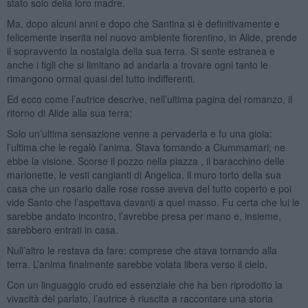
stato solo della loro madre.
Ma, dopo alcuni anni e dopo che Santina si è definitivamente e
felicemente inserita nel nuovo ambiente fiorentino, in Alide, prende
il sopravvento la nostalgia della sua terra. Si sente estranea e
anche i figli che si limitano ad andarla a trovare ogni tanto le
rimangono ormai quasi del tutto indifferenti.
Ed ecco come l’autrice descrive, nell’ultima pagina del romanzo, il
ritorno di Alide alla sua terra:
Solo un’ultima sensazione venne a pervaderla e fu una gioia:
l’ultima che le regalò l’anima. Stava tornando a Ciummamari; ne
ebbe la visione. Scorse il pozzo nella piazza , il baracchino delle
marionette, le vesti cangianti di Angelica, il muro torto della sua
casa che un rosario dalle rose rosse aveva del tutto coperto e poi
vide Santo che l’aspettava davanti a quel masso. Fu certa che lui le
sarebbe andato incontro, l’avrebbe presa per mano e, insieme,
sarebbero entrati in casa.
Null’altro le restava da fare: comprese che stava tornando alla
terra. L’anima finalmente sarebbe volata libera verso il cielo.
Con un linguaggio crudo ed essenziale che ha ben riprodotto la
vivacità del parlato, l’autrice è riuscita a raccontare una storia