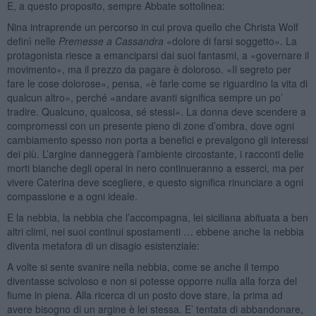
E, a questo proposito, sempre Abbate sottolinea:
Nina intraprende un percorso in cui prova quello che Christa Wolf
definì nelle
Premesse a Cassandra
«dolore di farsi soggetto». La
protagonista riesce a emanciparsi dai suoi fantasmi, a «governare il
movimento», ma il prezzo da pagare è doloroso. «Il segreto per
fare le cose dolorose», pensa, «è farle come se riguardino la vita di
qualcun altro», perché «andare avanti significa sempre un po’
tradire. Qualcuno, qualcosa, sé stessi». La donna deve scendere a
compromessi con un presente pieno di zone d’ombra, dove ogni
cambiamento spesso non porta a benefici e prevalgono gli interessi
dei più. L’argine danneggerà l’ambiente circostante, i racconti delle
morti bianche degli operai in nero continueranno a esserci, ma per
vivere Caterina deve scegliere, e questo significa rinunciare a ogni
compassione e a ogni ideale.
E la nebbia, la nebbia che l’accompagna, lei siciliana abituata a ben
altri climi, nei suoi continui spostamenti … ebbene anche la nebbia
diventa metafora di un disagio esistenziale:
A volte si sente svanire nella nebbia, come se anche il tempo
diventasse scivoloso e non si potesse opporre nulla alla forza del
fiume in piena. Alla ricerca di un posto dove stare, la prima ad
avere bisogno di un argine è lei stessa. E’ tentata di abbandonare,