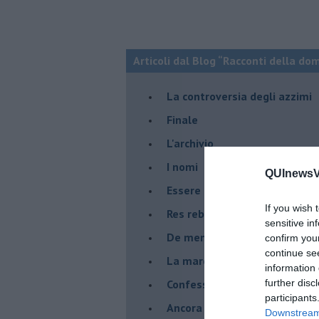
Articoli dal Blog “Racconti della do
La controversia degli azzimi
Finale
L'archivio
I nomi
QUInewsVa
Essere
If you wish 
Res rebus
sensitive in
De mente
confirm you
continue se
La marcia
information 
Confessioni del pappagallo
further disc
participants
Ancora pensieri & disordine
Downstream 