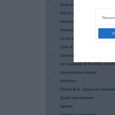
Sono solo parole
Odi et amo
Persona
Pensieri in disordine sparso
Vitamina D
La strada
Caso & cambiamento
Com'esuli pensieri
La trappola di Tucidide, o dell
L'evoluzione umana
Ad Astra
Storia di io - Quasi un compit
Quasi una lezione
Spleen
Lettera a un amico