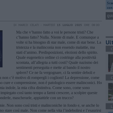
Scar
con 
QUI
DI MARCO CELATI - MARTEDÌ
15 LUGLIO 2025
ORE 08:00
Ma che v’hanno fatto a voi le persone tristi? Che
c’hanno fatto? Nulla. Niente di male. E comunque a
Ult
volte si ha bisogno di star male, come di star bene. La
tristezza e la malinconia non essendo malattie, ma
C
stati d’animo. Predisposizioni, elezioni dello spirito.
Quale eugenetico ordine ci costringe alla positività
scontata, all’allegria a tutti costi? Quale nazismo dei
sentimenti perseguita e mette al bando il nostro
spleen
? Ce ne fa vergognare, ci fa sentire deboli e
 ma non c’è motivo di rompergli i coglioni! La depressione, come
C
rono cure e comprensione, non è patologico essere malinconici. Ho
a mia indole, la mia cifra distintiva. Come sono, come sono
impiegato così tanto tempo a farmi crescere, a scolpire queste
nderle, mascherarle, appiattirle con un trucco?
nie. Non sono così tristi e malinconiche in fondo e, se anche lo
L
o stare così male. Non come nella vita l’indebolirsi e l’esaurirsi