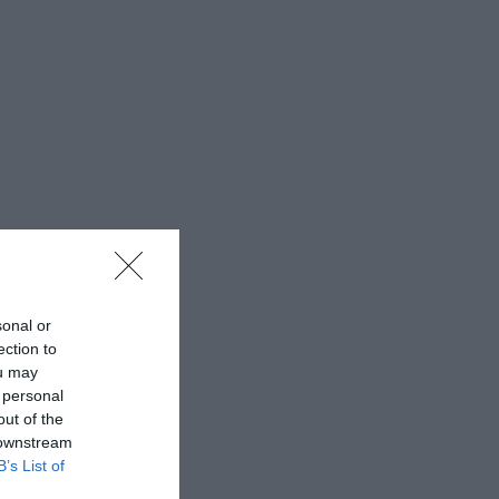
sonal or
ection to
ou may
 personal
out of the
 downstream
B’s List of