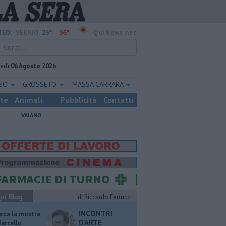
23°
36°
EO:
VERNIO
QuiNews.net
vedì
06 Agosto 2026
ZZO
GROSSETO
MASSA CARRARA
ste
Animali
Pubblicità
Contatti
VAIANO
ui Blog
di Riccardo Ferrucci
INCONTRI
ucca la mostra
D'ARTE
Marcello