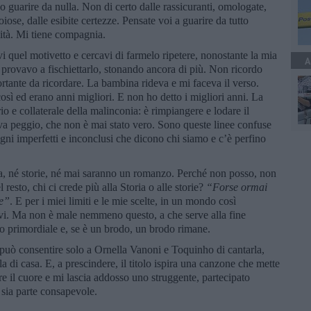
o guarire da nulla. Non di certo dalle rassicuranti, omologate,
ose, dalle esibite certezze. Pensate voi a guarire da tutto
lità. Mi tiene compagnia.
quel motivetto e cercavi di farmelo ripetere, nonostante la mia
A
a provavo a fischiettarlo, stonando ancora di più. Non ricordo
rtante da ricordare. La bambina rideva e mi faceva il verso.
osì ed erano anni migliori. E non ho detto i migliori anni. La
o e collaterale della malinconia: è rimpiangere e lodare il
ava peggio, che non è mai stato vero. Sono queste linee confuse
egni imperfetti e inconclusi che dicono chi siamo e c’è perfino
a, né storie, né mai saranno un romanzo. Perché non posso, non
 resto, chi ci crede più alla Storia o alle storie?
“
Forse ormai
ie”
. E per i miei limiti e le mie scelte, in un mondo così
revi. Ma non è male nemmeno questo, a che serve alla fine
do primordiale e, se è un brodo, un brodo rimane.
può consentire solo a Ornella Vanoni e Toquinho di cantarla,
rla di casa. E, a prescindere, il titolo ispira una canzone che mette
pre il cuore e mi lascia addosso uno struggente, partecipato
a sia parte consapevole.