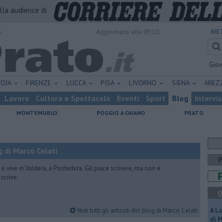
alla audience di
o
Aggiornato alle 09:10
MET
Gio
TOIA
FIRENZE
LUCCA
PISA
LIVORNO
SIENA
ARE
Lavoro
Cultura e Spettacolo
Eventi
Sport
Blog
Intervi
MONTEMURLO
POGGIO A CAIANO
PRATO
 di Marco Celati
vive in Valdera, a Pontedera. Gli piace scrivere, ma non è
scrive.
Q
Vedi tutti gli articoli del blog di Marco Celati
A L
di 