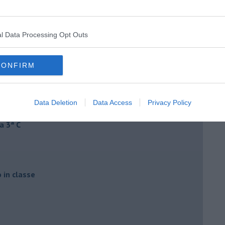
l Data Processing Opt Outs
CONFIRM
Data Deletion
Data Access
Privacy Policy
a 3ª C
o in classe