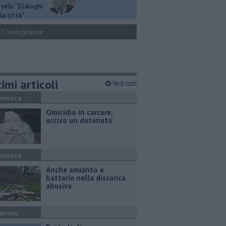
selli “Dialoghi
la città"
Condoglianze
imi articoli
Vedi tutti
ronaca
Omicidio in carcere,
ucciso un detenuto
ronaca
Anche amianto e
batterie nella discarica
abusiva
avoro