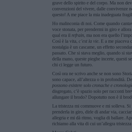
grave dello spirito e del corpo. Ma non dev
convenzioni del vivere, dalle convivenze noi
questo! A me piace la mia inadeguata fragi
Ho malinconia di noi. Come quando cantavi 
voce stonata, per prendermi in giro e allor
qual era il
refrain
, ma non era quello l’impo
Così è la vita,
c
’
est la vie
. E a me piaceva c
nostalgia è un cascame, un effetto secondari
passato. Che si stava meglio, quando si st
della mano, queste pieghe incerte, questi s
chi ci legge un futuro.
Così ora ne scrivo anche se non sono Stori
sono capace, all’altezza o in profondità. Del
possono esistere solo cronache e cronolog
disgregato, c’è spazio solo per racconti b
allungare il brodo? Dopotutto non è il bro
La tristezza mi commuove e mi solleva. Si 
prenderla in giro, dirle di andar via, caccia
allegria e mi dà ritmo, voglia di ballare. A
richiamo alla vita di cui un’allegra tristezz