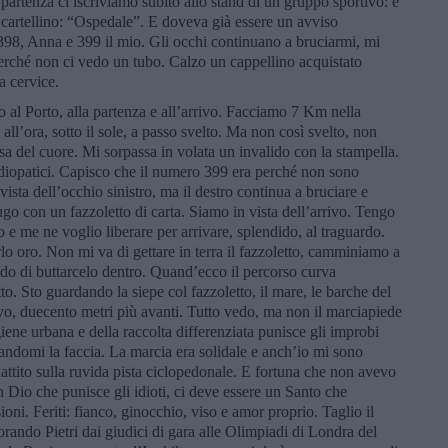
la partenza ci iscriviamo subito allo stand di un gruppo sportivo: è
l cartellino: “Ospedale”. E doveva già essere un avviso
 398, Anna e 399 il mio. Gli occhi continuano a bruciarmi, mi
 perché non ci vedo un tubo. Calzo un cappellino acquistato
a cervice.
o al Porto, alla partenza e all’arrivo. Facciamo 7 Km nella
l’ora, sotto il sole, a passo svelto. Ma non così svelto, non
 del cuore. Mi sorpassa in volata un invalido con la stampella.
rdiopatici. Capisco che il numero 399 era perché non sono
ista dell’occhio sinistro, ma il destro continua a bruciare e
ugo con un fazzoletto di carta. Siamo in vista dell’arrivo. Tengo
 e me ne voglio liberare per arrivare, splendido, al traguardo.
o oro. Non mi va di gettare in terra il fazzoletto, camminiamo a
ido di buttarcelo dentro. Quand’ecco il percorso curva
o. Sto guardando la siepe col fazzoletto, il mare, le barche del
rivo, duecento metri più avanti. Tutto vedo, ma non il marciapiede
giene urbana e della raccolta differenziata punisce gli improbi
tandomi la faccia. La marcia era solidale e anch’io mi sono
piattito sulla ruvida pista ciclopedonale. E fortuna che non avevo
n Dio che punisce gli idioti, ci deve essere un Santo che
sioni. Feriti: fianco, ginocchio, viso e amor proprio. Taglio il
ando Pietri dai giudici di gara alle Olimpiadi di Londra del