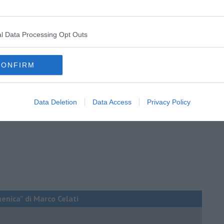
HNQhIGhSXIc9q
i “Due spicci” di Zerocalcare.
l Data Processing Opt Outs
CONFIRM
Data Deletion
Data Access
Privacy Policy
menica” di Marco Celati