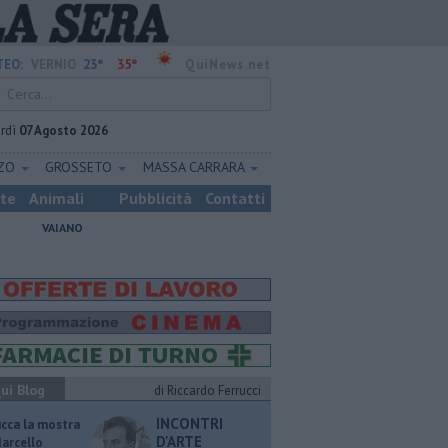
23°
35°
EO:
VERNIO
QuiNews.net
rdì
07 Agosto 2026
ZZO
GROSSETO
MASSA CARRARA
ste
Animali
Pubblicità
Contatti
VAIANO
ui Blog
di Riccardo Ferrucci
INCONTRI
ucca la mostra
D'ARTE
Marcello