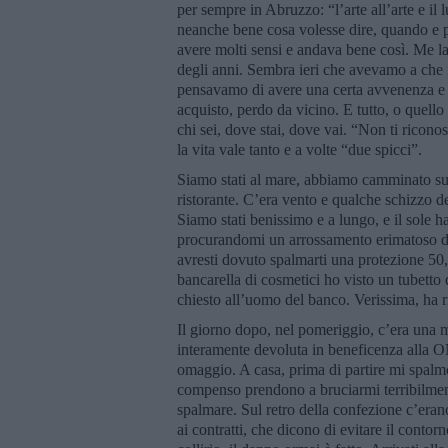
per sempre in Abruzzo: “l’arte all’arte e il
neanche bene cosa volesse dire, quando e p
avere molti sensi e andava bene così. Me l
degli anni. Sembra ieri che avevamo a che f
pensavamo di avere una certa avvenenza e 
acquisto, perdo da vicino. E tutto, o quello
chi sei, dove stai, dove vai. “Non ti ricono
la vita vale tanto e a volte “due spicci”.
Siamo stati al mare, abbiamo camminato sull
ristorante. C’era vento e qualche schizzo de
Siamo stati benissimo e a lungo, e il sole ha 
procurandomi un arrossamento erimatoso dall
avresti dovuto spalmarti una protezione 50
bancarella di cosmetici ho visto un tubetto
chiesto all’uomo del banco. Verissima, ha r
Il giorno dopo, nel pomeriggio, c’era una m
interamente devoluta in beneficenza alla O
omaggio. A casa, prima di partire mi spalmo l
compenso prendono a bruciarmi terribilment
spalmare. Sul retro della confezione c’erano
ai contratti, che dicono di evitare il cont