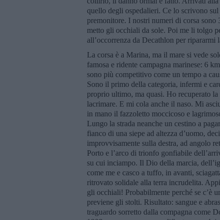
collirio, il danno ormai è fatto. Arrivati al
quello degli ospedalieri. Ce lo scrivono su
premonitore. I nostri numeri di corsa sono
metto gli occhiali da sole. Poi me li tolgo
all’occorrenza da Decathlon per ripararmi l
La corsa è a Marina, ma il mare si vede sol
famosa e ridente campagna marinese: 6 km al
sono più competitivo come un tempo a causa
Sono il primo della categoria, infermi e ca
proprio ultimo, ma quasi. Ho recuperato la v
lacrimare. E mi cola anche il naso. Mi asci
in mano il fazzoletto moccicoso e lagrimoso
Lungo la strada neanche un cestino a pagarl
fianco di una siepe ad altezza d’uomo, dec
improvvisamente sulla destra, ad angolo rett
Porto e l’arco di trionfo gonfiabile dell’ar
su cui inciampo. Il Dio della marcia, dell’i
come me e casco a tuffo, in avanti, sciagat
ritrovato solidale alla terra incrudelita. Ap
gli occhiali! Probabilmente perché se c’è u
previene gli stolti. Risultato: sangue e abra
traguardo sorretto dalla compagna come Dor