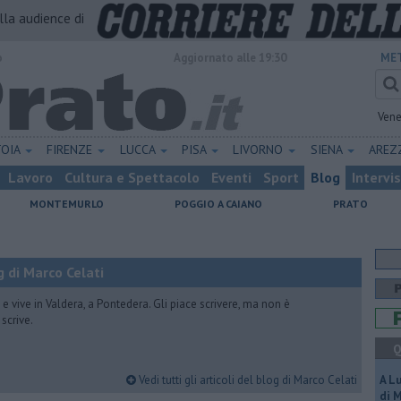
alla audience di
o
Aggiornato alle 19:30
MET
Vene
TOIA
FIRENZE
LUCCA
PISA
LIVORNO
SIENA
ARE
Lavoro
Cultura e Spettacolo
Eventi
Sport
Blog
Intervi
MONTEMURLO
POGGIO A CAIANO
PRATO
 di Marco Celati
vive in Valdera, a Pontedera. Gli piace scrivere, ma non è
scrive.
Q
Vedi tutti gli articoli del blog di Marco Celati
A L
di 