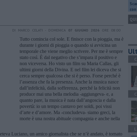
Scar
con 
QUI
DI MARCO CELATI - DOMENICA
07 GIUGNO 2026
ORE 08:00
Tutto comincia col sole. E finisce con la pioggia, ma è
durante i giorni di pioggia o quando si avvicina un
Ult
temporale che viene meglio scrivere. Per me è sempre
stato così. È dal negativo che s’impara il positivo e
C
non viceversa. Ho visto un film su Maria Callas, gli
ultimi giorni della Divina. E nel film lei diceva che si
cerca sempre qualcosa che si è perso. Forse perché è
l’assenza che fa la presenza. Anche la musica nasce
dall’infelicità, dalla sofferenza, perché la felicità non
produce mai una bella melodia -aggiungeva- e, a
C
quanto pare, la musica è nata dall’angoscia e dalla
povertà: io un tempo cantavo per soldi, poi vissi
d’arte e d’amore. Ma -concludeva- siamo greci, la
morte è una nostra abituale compagnia e anche nella
L
eteva Luciano, un amico giornalista che se n’è andato, è tornato