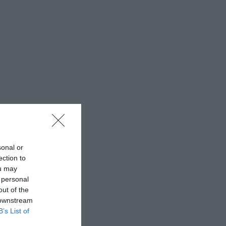
sonal or
ection to
ou may
 personal
out of the
 downstream
B’s List of