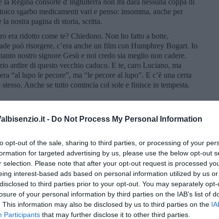
 la Regina consorte d’Inghilterra non mi darà nessuna coppa di
stoico sgarbo medicamenti vari e penso: insomma, anche per
la nostra pagina di storia, scritta.
ltro era ridotto come te? Chiedono. Non ho fatto a botte,
cade può risorgere, c’era anche un film con Humphrey Bogart. Io
ltanto nostro signore Gesù e noi credo sia meglio non cadere.
rario ardire di questo vecchio caduco. E te, caro Luciano, ma
era “al lupo le pecore”, ma “le pecore al lupo”. E c’è una certa
lo stesso. Anche se tutto comincia col sole e finisce in tempesta.
lbisenzio.it -
Do Not Process My Personal Information
to opt-out of the sale, sharing to third parties, or processing of your per
 Jolie: gli ultimi giorni di vita di Maria Callas.
formation for targeted advertising by us, please use the below opt-out s
r selection. Please note that after your opt-out request is processed y
mwell, 1947, con Humphrey Bogart.
eing interest-based ads based on personal information utilized by us or
di Vincenzo Bellini
disclosed to third parties prior to your opt-out. You may separately opt-
losure of your personal information by third parties on the IAB’s list of
q5_zBsok1B4
. This information may also be disclosed by us to third parties on the
IA
di Giacomo Puccini
Participants
that may further disclose it to other third parties.