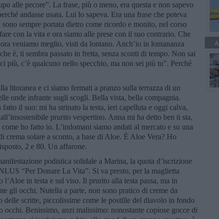
 lupo alle pecore”. La frase, più o meno, era questa e non sapevo
erché andasse usata. Lui lo sapeva. Era una frase che poteva
a sono sempre portata dietro come ricordo e monito, nel corso
are con la vita e ora siamo alle prese con il suo contrario. Che
A
ora veniamo meglio, visti da lontano. Anch’io in lontananza
 che è, ti sembra passato in fretta, senza sconti di tempo. Non sai
sci più, c’è qualcuno nello specchio, ma non sei più tu”. Perché
a litoranea e ci siamo fermati a pranzo sulla terrazza di un
lle onde infrante sugli scogli. Bella vista, bella compagnia.
fatto il suo: mi ha strinato la testa, ieri capelluta e oggi calva,
’insostenibile prurito vespertino. Anna mi ha detto ben ti sta,
, come ho fatto io. L’indomani siamo andati al mercato e su una
 di crema solare a sconto, a base di Aloe. È Aloe Vera? Ho
isposto, 2 e 80. Un affarone.
anifestazione podistica solidale a Marina, la quota d’iscrizione
NLUS “Per Donare La Vita”. Si va presto, per la maglietta
’Aloe in testa e sul viso. Il prurito alla testa passa, ma in
e gli occhi. Nutella a parte, non sono pratico di creme da
 delle scritte, piccolissime come le postille del diavolo in fondo
orno occhi. Benissimo, anzi malissimo: nonostante copiose gocce di