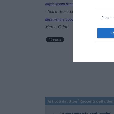
https://youtu.be/eaVT1SwPzBg?si=Ama
“Non ti riconosco più”, Giancane, sigla d
Persona
https://share.google/KEAT96Ifo4Vd19EIE
Marco Celati
Articoli dal Blog “Racconti della do
La controversia degli azzimi