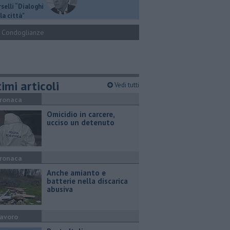
selli “Dialoghi
la città"
Condoglianze
imi articoli
Vedi tutti
ronaca
Omicidio in carcere,
ucciso un detenuto
ronaca
Anche amianto e
batterie nella discarica
abusiva
avoro