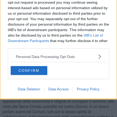
opt-out request is processed you may continue seeing
interest-based ads based on personal information utilized by
us or personal information disclosed to third parties prior to
your opt-out. You may separately opt-out of the further
A Prato l'idea è stata accolta su indicazione dell'assessore al
disclosure of your personal information by third parties on the
turismo Lorenzo Marchi. Gli altri Comuni che hanno firmato la
IAB’s list of downstream participants. This information may
convenzione
per l'esercizio associato delle funzioni in materia di
valorizzazione e miglioramento della fruibilità del Cammino di San
also be disclosed by us to third parties on the
IAB’s List of
Jacopo in Toscana sono i comuni di: Firenze, Sesto Fiorentino,
Downstream Participants
that may further disclose it to other
Calenzano, Montemurlo, Montale, Pistoia, Serravalle Pistoiese,
third parties.
Pieve a Nievole, Monsummano Terme, Montecatini Terme, Massa
e Cozzile, Buggiano, Uzzano, Pescia, Capannori, Lucca.
Personal Data Processing Opt Outs
Nelle scorse settimane il Comune di Prato, come capofila del
Progetto per la via Medicea
, ha preparato e inviato il materiale
CONFIRM
analogo per la partecipazione al bando regionale: "Oltre a rivestire
un ruolo importante nel turismo dedicato alla camminata in sé,
questo Cammino sarà significativo anche nel turismo religioso,
Data Deletion
Data Access
Privacy Policy
essendo il 2021 proprio l'
anno Santo jacopeo
e a Pistoia infatti
sarà aperta la Porta Santa", ricorda Marchi. "Un'occasione per gli
appasionati della camminata e religiosi di coniugare il cammino alla
visita alla Sacra Cintola custodita nel nostro Duomo, in un lavoro
portato avanti dai Comuni, tutti con lo stesso spirito di
collaborazione, indipendentemente dalle apppartenenze politiche o