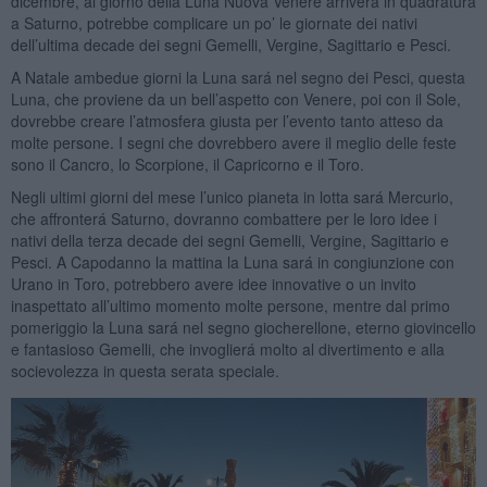
dicembre, al giorno della Luna Nuova Venere arriverá in quadratura
a Saturno, potrebbe complicare un po’ le giornate dei nativi
dell’ultima decade dei segni Gemelli, Vergine, Sagittario e Pesci.
A Natale ambedue giorni la Luna sará nel segno dei Pesci, questa
Luna, che proviene da un bell’aspetto con Venere, poi con il Sole,
dovrebbe creare l’atmosfera giusta per l’evento tanto atteso da
molte persone. I segni che dovrebbero avere il meglio delle feste
sono il Cancro, lo Scorpione, il Capricorno e il Toro.
Negli ultimi giorni del mese l’unico pianeta in lotta sará Mercurio,
che affronterá Saturno, dovranno combattere per le loro idee i
nativi della terza decade dei segni Gemelli, Vergine, Sagittario e
Pesci. A Capodanno la mattina la Luna sará in congiunzione con
Urano in Toro, potrebbero avere idee innovative o un invito
inaspettato all’ultimo momento molte persone, mentre dal primo
pomeriggio la Luna sará nel segno giocherellone, eterno giovincello
e fantasioso Gemelli, che invoglierá molto al divertimento e alla
socievolezza in questa serata speciale.