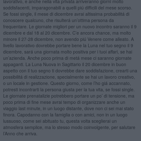
lavorativo, e anche nella vita privata arriveranno giorni molto
soddisfacenti, imparagonabili a quelli piú difficili del mese scorso.
Se fossi single, il mese di dicembre avrai altissima probabilitá di
conoscere qualcuno, che risulterá un’ottima persona da
frequentare. Le giornate migliori per un nuovo incontro saranno il 9
dicembre e dal 18 al 20 dicembre. C’e ancora chance, ma molto
minore il 27-28 dicembre, non avendo piú Venere come alleato. A
livello lavorativo dovrebbe portare bene la Luna nel tuo segno il 9
dicembre, sará una giornata molto positiva per i tuoi affari, se hai
un’azienda. Anche poco prima di metá mese ci saranno giornate
appaganti. La Luna Nuova in Sagittario il 20 dicembre in buon
aspetto con il tuo segno ti dovrebbe dare soddisfazione, crearti una
possibilitá di realizzazione, specialmente se hai un lavoro creativo,
o un locale in gestione. Questo giorno, come l’ho giá accannato,
potresti incontrarti la persona giusta per la tua vita, se fossi single.
Le giornate prenatalizie potrebbero portare un po’ di tensione, ma
poco prima di fine mese avrai tempo di organizzare anche un
viaggio last minute, in un luogo distante, dove non ci sei mai stato
finora. Capodanno con la famiglia o con amici, non in un luogo
lussuoso, come sei abituato tu, questa volta sceglierai un
atmosfera semplice, ma lo stesso modo coinvolgente, per salutare
l’Anno che arriva.