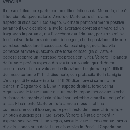
VERGINE
Il mese di dicembre parte con un ottimo influsso da Mercurio, che é
il tuo pianeta governatore. Venere e Marte peró si trovano in
aspetto di sfida con il tuo segno. Giornate particolarmente positive
saranno il 6-7 dicembre, a livello lavorativo dovresti arrivare ad un
traguardo importante, ma ti toccherá darti da fare, per arrivarci, se
fossi nativo della terza decade del segno, che la posizione di Marte
potrebbe ostacolare il successo. Se fossi single, nella tua vita
potrebbe arrivare qualcuno, che forse conosci giá di vista, e
potresti scoprire un interesse reciproca con lui/lei. Venere, il pianeta
dell’amore peró in aspetto di sfida fino a Natale, quindi dovrai
essere paziente, per valutare la situazione. Le giornate piú difficili
del mese saranno l’11-12 dicembre, con probabile lite in famiglia,
c’e un po’ di tensione in aria. Il 18-20 dicembre ci saranno tre
pianeti in Sagittario e la Luna in aspetto di sfida, forse vorrai
organizzare le feste natalizie in un modo troppo meticoloso, anche
la ricerca del regalo giusto ai tuoi cari potrebbe crearti un bel po’ di
ansia. Finalmente Marte entrerá a metá mese in ottima
connessione con il tuo segno, e per il resto del mese ci rimarrá, é
un buon auspicio per il tuo lavoro. Venere a Natale entrerá in
aspetto positivo con il tuo segno, vivrai le feste intensamente, pieno
di gioia, nonostante della Luna dispersiva in Pesci. Il Capodanno