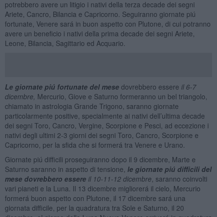
potrebbero avere un litigio i nativi della terza decade dei segni
Ariete, Cancro, Bilancia e Capricorno. Seguiranno giornate piú
fortunate, Venere sará in buon aspetto con Plutone, di cui potranno
avere un beneficio i nativi della prima decade dei segni Ariete,
Leone, Bilancia, Sagittario ed Acquario.
Le
giornate piú fortunate
del mese
dovrebbero essere
il 6-7
dicembre,
Mercurio, Giove e Saturno formeranno un bel triangolo,
chiamato in astrologia Grande Trigono, saranno giornate
particolarmente positive, specialmente ai nativi dell’ultima decade
dei segni Toro, Cancro, Vergine, Scorpione e Pesci, ad eccezione i
nativi degli ultimi 2-3 giorni dei segni Toro, Cancro, Scorpione e
Capricorno, per la sfida che si formerá tra Venere e Urano.
Giornate piú difficili proseguiranno dopo il 9 dicembre, Marte e
Saturno saranno in aspetto di tensione,
le giornate piú difficili del
mese dovrebbero essere
il 10-11-12
dicembre
, saranno coinvolti
vari pianeti e la Luna. Il 13 dicembre migliorerá il cielo, Mercurio
formerá buon aspetto con Plutone, il 17 dicembre sará una
giornata difficile, per la quadratura tra Sole e Saturno, il 20