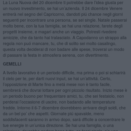
La Luna Nuova del 20 dicembre ti potrebbe dare l’idea giusta per
un nuovo investimento, se hai un’azienda. Il 24 dicembre Venere
entrerà nel segno del Capricorno, dandoti piú chance negli giorni
seguenti per incontrare una persona, se sei single. Natale passerai
molto bene, con la tua famiglia, se hai una relazione, farete degli
progetti insieme, e magari anche un viaggio. Potresti rivedere
amicizie, che da tanto hai tralasciato. A Capodanno un strappo alla
regola non puó mancare, tu, che di solito sei molto casalingo,
questa volta deciderai di non badare alle spese, troverai un modo
di passare la festa in atmosfera serena, con divertimento.
GEMELLI
A livello lavorativo è un periodo difficile, ma prima o poi si schiarirà
il cielo per te, per darti nuovi input, se hai un’attivitá. Certo,
l’opposizione di Marte fino a metá mese non è tanto facile,
sembrerá che dovrai lottare per ogni piccolo risultato. Inizio mese è
un periodo buono per frequentare amici, tu, che sei festaiolo, non
perderai l’occasione di uscire, non badando alle temperature
fredde. Intorno il 6-7 dicembre dovrebbero arrivare degli soldi, che
da un bel po’ che aspetti. Giornate piú spavalde, meno
soddisfacenti saranno in arrivo dopo, sará dfficile a concentrare le
tue energie in un’unica direzione. Se hai una famiglia, o una