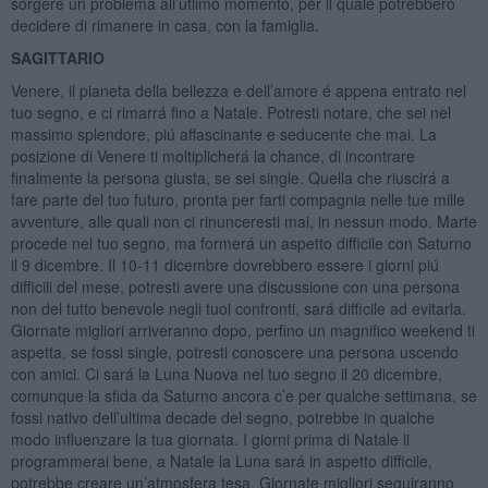
sorgere un problema all’utlimo momento, per il quale potrebbero
decidere di rimanere in casa, con la famiglia.
SAGITTARIO
Venere, il pianeta della bellezza e dell’amore é appena entrato nel
tuo segno, e ci rimarrá fino a Natale. Potresti notare, che sei nel
massimo splendore, piú affascinante e seducente che mai. La
posizione di Venere ti moltiplicherá la chance, di incontrare
finalmente la persona giusta, se sei single. Quella che riuscirá a
fare parte del tuo futuro, pronta per farti compagnia nelle tue mille
avventure, alle quali non ci rinunceresti mai, in nessun modo. Marte
procede nel tuo segno, ma formerá un aspetto difficile con Saturno
il 9 dicembre. Il 10-11 dicembre dovrebbero essere i giorni piú
difficili del mese, potresti avere una discussione con una persona
non del tutto benevole negli tuoi confronti, sará difficile ad evitarla.
Giornate migliori arriveranno dopo, perfino un magnifico weekend ti
aspetta, se fossi single, potresti conoscere una persona uscendo
con amici. Ci sará la Luna Nuova nel tuo segno il 20 dicembre,
comunque la sfida da Saturno ancora c’e per qualche settimana, se
fossi nativo dell’ultima decade del segno, potrebbe in qualche
modo influenzare la tua giornata. I giorni prima di Natale li
programmerai bene, a Natale la Luna sará in aspetto difficile,
potrebbe creare un’atmosfera tesa. Giornate migliori seguiranno