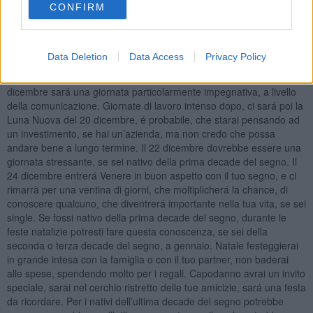
lavorativo dovrebbe arrivare dal 6 all’ 8 dicembre, se hai un’attivitá,
CONFIRM
e lavori negli giorni di festivi, saranno giornate molto soddisfacenti.
Se fossi in ferie per il ponte, potresti conoscere qualcuno, se sei
single e nativo dell’ultima decade del segno, con una persona
Data Deletion
Data Access
Privacy Policy
giovane e brillante potresti fare conoscenza, avrete un intesa
particolare, potrebbe venire fuori una storia importante. Il 17
dicembre sará una giornata particolarmente impegnativa, a livello
della comunicazione. Giornate di lavoro intenso dopo, ci sará poi la
Luna Nuova del 20 dicembre, é probabile, che starai pensando ad
un investimento, se hai un’azienda, ma non credo che possa
andare bene a lungo termine. Il 22 dicembre dovrebbe essere una
giornata stressante, se sei nativo della prima decade del segno. Il
24 dicembre entrerá Venere in buon aspetto con il tuo segno, e ci
rimarrà per una ventina di giorni, che moltiplicherá la chance, di
conoscere qualcuno, che diventrerá importante nella tua vita, se sei
single. Se fossi nativo della prima decade del segno, durante le
feste natalizie potresti fare questa conoscenza, se sei della
seconda o terza decade del segno, a gennaio. Natale festeggierai
in grande intesa con la famiglia o con il tuo partner, non baderai
alle spese, spendendo molto per i regali. Capodanno avrai un invito
speciale, sarai nel cerchio ristretto delle tue amicizie, sará una festa
da ricordare. Per i nativi dell’ultima decade del segno potrebbe