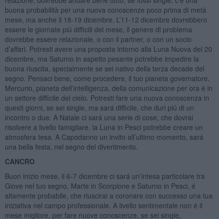
relazione, dovrebbe andare bene tutto, se fossi single, c’e una
buona probabilità per una nuova conoscenze poco prima di metá
mese, ma anche il 18-19 dicembre. L’11-12 dicembre dovrebbero
essere le giornate piú difficili del mese, il genere di problema
dovrebbe essere relazionale, o con il partner, o con un socio
d’affari. Potresti avere una proposta intorno alla Luna Nuova del 20
dicembre, ma Saturno in aspetto pesante potrebbe impedire la
buona riuscita, specialmente se sei nativo della terza decade del
segno. Pensaci bene, come procedere, il tuo pianeta governatore,
Mercurio, pianeta dell’intelligenza, della comunicazione per ora é in
un settore difficile del cielo. Potresti fare una nuova conoscenza in
questi giorni, se sei single, ma sará difficile, che duri piú di un
incontro o due. A Natale ci sará una serie di cose, che dovrai
risolvere a livello famigliare, la Luna in Pesci potrebbe creare un
atmosfera tesa. A Capodanno un invito all’ultimo momento, sará
una bella festa, nel segno del divertimento.
CANCRO
Buon inizio mese, il 6-7 dicembre ci sará un’intesa particolare tra
Giove nel tuo segno, Marte in Scorpione e Saturno in Pesci, é
altamente probabile, che riuscirai a coronare con successo una tua
iniziativa nel campo professionale. A livello sentimentale non é il
mese migliore, per fare nuove conoscenze, se sei single,