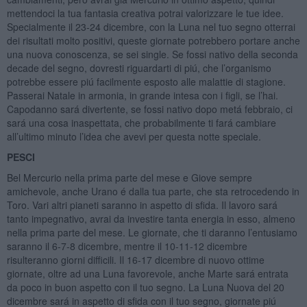
mettendoci la tua fantasia creativa potrai valorizzare le tue idee.
Specialmente il 23-24 dicembre, con la Luna nel tuo segno otterrai
dei risultati molto positivi, queste giornate potrebbero portare anche
una nuova conoscenza, se sei single. Se fossi nativo della seconda
decade del segno, dovresti riguardarti di piú, che l’organismo
potrebbe essere piú facilmente esposto alle malattie di stagione.
Passerai Natale in armonia, in grande intesa con i figli, se l’hai.
Capodanno sará divertente, se fossi nativo dopo metá febbraio, ci
sará una cosa inaspettata, che probabilmente ti fará cambiare
all’ultimo minuto l’idea che avevi per questa notte speciale.
PESCI
Bel Mercurio nella prima parte del mese e Giove sempre
amichevole, anche Urano é dalla tua parte, che sta retrocedendo in
Toro. Vari altri pianeti saranno in aspetto di sfida. Il lavoro sará
tanto impegnativo, avrai da investire tanta energia in esso, almeno
nella prima parte del mese. Le giornate, che ti daranno l’entusiamo
saranno il 6-7-8 dicembre, mentre il 10-11-12 dicembre
risulteranno giorni difficili. Il 16-17 dicembre di nuovo ottime
giornate, oltre ad una Luna favorevole, anche Marte sará entrata
da poco in buon aspetto con il tuo segno. La Luna Nuova del 20
dicembre sará in aspetto di sfida con il tuo segno, giornate piú