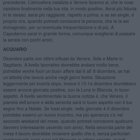
precedente. L’atmosfera natalizia e Venere faranno si, che le cose
cambino finalmente nella tua vita, in modo positivo. Avrai piú fiducia
in te stesso, sarai piú raggiante, rispetto a prima, e se sei single, é
proprio ora, quando potresti conoscere la persona, che te la sei
immaginato, per un’eventuale frequentazione o di piú. A
Capodanno sarai in grande forma, comunque sceglierai di passare
la serata con pochi amici.
ACQUARIO
Dicembre parte con ottimi influssi da Venere, Sole e Marte in
Sagittario. A livello lavorativo dovrebbe andare molto bene,
potrebbe venire fuori un buon affare dal 6 all’ 8 dicembre, se hai
un’attivitá che lavora anche negli giorni festivi. Situazione
leggermente piú incerta dopo, invece il 13-14 dicembre dovrebbero
essere ancora giornate positive, con la Luna in Bilancia, in buon
aspetto. A livello sentimentale la buona notizia é, che Venere, il
pianeta dell’amore e della serenitá sará in buon aspetto con il tuo
segno fino a Natale. Se fossi single, nelle giornate 4-5 dicembre
potrebbe esserci un nuovo incontro, ma piú speranza c’e nel
secondo weekend del mese, quando potresti conoscere qualcuno
davvero interessante uscendo con amici. Nella seconda parte del
mese il lavoro dovrebbe rimanere quello che é, senza particolari
cambiamenti, peró avrai giá Mercurio in ottimo aspetto, quindi