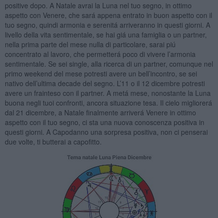
positive dopo. A Natale avrai la Luna nel tuo segno, in ottimo
aspetto con Venere, che sará appena entrato in buon aspetto con il
tuo segno, quindi armonia e serenitá arriveranno in questi giorni. A
livello della vita sentimentale, se hai giá una famiglia o un partner,
nella prima parte del mese nulla di particolare, sarai piú
concentrato al lavoro, che permetterá poco di vivere l’armonia
sentimentale. Se sei single, alla ricerca di un partner, comunque nel
primo weekend del mese potresti avere un bell’incontro, se sei
nativo dell’ultima decade del segno. L’11 o il 12 dicembre potresti
avere un frainteso con il partner. A metá mese, nonostante la Luna
buona negli tuoi confronti, ancora situazione tesa. Il cielo migliorerá
dal 21 dicembre, a Natale finalmente arriverá Venere in ottimo
aspetto con il tuo segno, ci sta una nuova conoscenza positiva in
questi giorni. A Capodanno una sorpresa positiva, non ci penserai
due volte, ti butterai a capofitto.