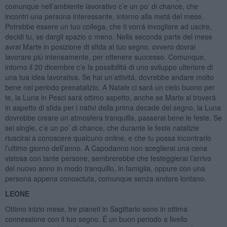
comunque nell’ambiente lavorativo c’e un po’ di chance, che
incontri una persona interessante, intorno alla metá del mese.
Potrebbe essere un tuo collega, che ti vorrá invogliare ad uscire,
decidi tu, se dargli spazio o meno. Nella seconda parte del mese
avrai Marte in posizione di sfida al tuo segno, ovvero dovrai
lavorare piú intensamente, per ottenere successo. Comunque,
intorno il 20 dicembre c’e la possibilitá di uno sviluppo ulteriore di
una tua idea lavorativa. Se hai un’attivitá, dovrebbe andare molto
bene nel periodo prenatalizio. A Natale ci sará un cielo buono per
te, la Luna in Pesci sará ottimo aspetto, anche se Marte si troverá
in aspetto di sfida per i nativi della prima decade del segno, la Luna
dovrebbe creare un atmosfera tranquilla, passerai bene le feste. Se
sei single, c’e un po’ di chance, che durante le feste natalizie
riuscirai a conoscere qualcuno online, e che tu possa incontrarlo
l’ultimo giorno dell’anno. A Capodanno non sceglierai una cena
vistosa con tante persone, sembrerebbe che festeggierai l’arrivo
del nuovo anno in modo tranquillo, in famiglia, oppure con una
persona appena conosciuta, comunque senza andare lontano.
LEONE
Ottimo inizio mese, tre pianeti in Sagittario sono in ottima
connessione con il tuo segno. É un buon periodo a livello