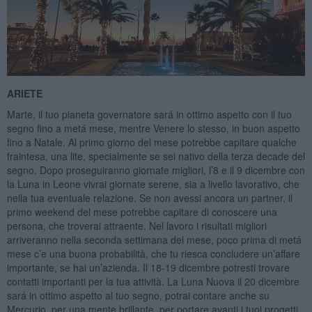
ARIETE
Marte, il tuo pianeta governatore sará in ottimo aspetto con il tuo
segno fino a metá mese, mentre Venere lo stesso, in buon aspetto
fino a Natale. Al primo giorno del mese potrebbe capitare qualche
fraintesa, una lite, specialmente se sei nativo della terza decade del
segno. Dopo proseguiranno giornate migliori, l’8 e il 9 dicembre con
la Luna in Leone vivrai giornate serene, sia a livello lavorativo, che
nella tua eventuale relazione. Se non avessi ancora un partner, il
primo weekend del mese potrebbe capitare di conoscere una
persona, che troverai attraente. Nel lavoro i risultati migliori
arriveranno nella seconda settimana del mese, poco prima di metá
mese c’e una buona probabilità, che tu riesca concludere un’affare
importante, se hai un’azienda. Il 18-19 dicembre potresti trovare
contatti importanti per la tua attività. La Luna Nuova il 20 dicembre
sará in ottimo aspetto al tuo segno, potrai contare anche su
Mercurio, per una mente brillante, per portare avanti i tuoi progetti.