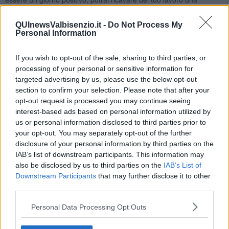
soddisfazione personale. Venere, il pianeta dell’amore sará in
ottimo aspetto con il tuo segno fino a Natale, se fossi single, il
QUInewsValbisenzio.it -
Do Not Process My
secondo weekend potresti conoscere una persona, che sta non
Personal Information
tanto lontano da te, potrebbe essere quella giusta per te. Il 18-19-
20 dicembre risulteranno ancora giornate positive dal punto di vista
If you wish to opt-out of the sale, sharing to third parties, or
sentimentale. Il 20 dicembre la Luna Nuova in Sagittario sará in
processing of your personal or sensitive information for
ottimo aspetto, se conoscessi qualcuno questo giorno, potrebbe
targeted advertising by us, please use the below opt-out
continuare a lungo la vostra frequentazione. Anche a livello
section to confirm your selection. Please note that after your
lavorativo saranno giornate positive. Giornate piú difficili saranno
opt-out request is processed you may continue seeing
quelli di un paio di giorni prima di Natale, se hai una famiglia,
potresti essere supercarico di impegni, oltre a quelli lavorativi,
interest-based ads based on personal information utilized by
anche personali. Natale passerai in modo tranquillo, con la famiglia.
us or personal information disclosed to third parties prior to
L’ultima domenica del mese potresti avere una piccola lite con il
your opt-out. You may separately opt-out of the further
partner, invece se fossi single, non sará la giornata ideale per un
disclosure of your personal information by third parties on the
nuovo incontro. A Capodanno potresti avere un’invito da un luogo
IAB’s list of downstream participants. This information may
lontano, ed é probabile, che cercherai di andarci, ma vari pianeti
also be disclosed by us to third parties on the
IAB’s List of
saranno giá entrati in aspetto di sfida con il tuo segno, potrebbero
Downstream Participants
that may further disclose it to other
presentare un’ostacolo, vedi tu, se troverai il modo di partire lo
third parties.
stesso.
Personal Data Processing Opt Outs
SCORPIONE
Il mese di dicembre parte abbastanza bene per te, il successo