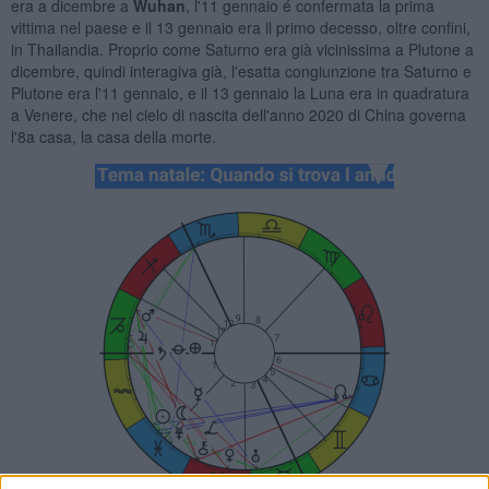
era a dicembre a
Wuhan
, l'11 gennaio é confermata la prima
vittima nel paese e il 13 gennaio era il primo decesso, oltre confini,
in Thailandia. Proprio come Saturno era già vicinissima a Plutone a
dicembre, quindi interagiva già, l'esatta congiunzione tra Saturno e
Plutone era l'11 gennaio, e il 13 gennaio la Luna era in quadratura
a Venere, che nel cielo di nascita dell'anno 2020 di China governa
l'8a casa, la casa della morte.