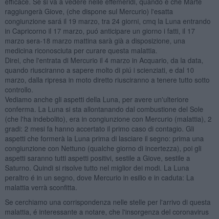
efficace. Se si va a vedere nelle effemeridi, quando é che Marte
raggiungerà Giove, (che dispone sul Mercurio) l'esatta
congiunzione sará il 19 marzo, tra 24 giorni, cmq la Luna entrando
in Capricorno il 17 marzo, puó anticipare un giorno i fatti, il 17
marzo sera-18 marzo mattina sarà già a disposizione, una
medicina riconosciuta per curare questa malattia.
Direi, che l'entrata di Mercurio il 4 marzo in Acquario, da la data,
quando riusciranno a sapere molto di piú i scienziati, e dal 10
marzo, dalla ripresa in moto diretto riusciranno a tenere tutto sotto
controllo.
Vediamo anche gli aspetti della Luna, per avere un'ulteriore
conferma. La Luna si sta allontanando dal combustione del Sole
(che l'ha indebolito), era in congiunzione con Mercurio (malattia), 2
gradi: 2 mesi fa hanno accertato il primo caso di contagio. Gli
aspetti che formerà la Luna prima di lasciare il segno: prima una
congiunzione con Nettuno (qualche giorno di incertezza), poi gli
aspetti saranno tutti aspetti positivi, sestile a Giove, sestile a
Saturno. Quindi si risolve tutto nel miglior dei modi. La Luna
peraltro é in un segno, dove Mercurio in esilio e in caduta: La
malattia verrà sconfitta.
Se cerchiamo una corrispondenza nelle stelle per l'arrivo di questa
malattia, é interessante a notare, che l'insorgenza del coronavirus