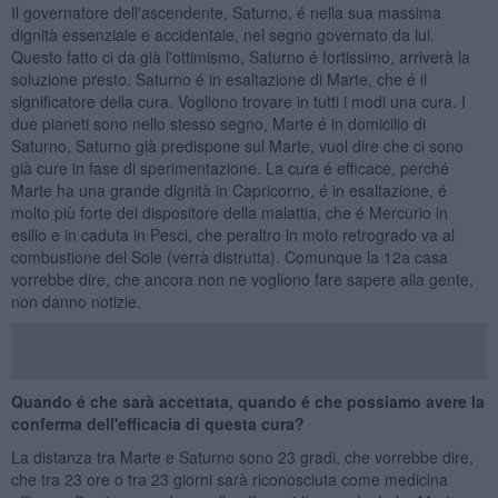
Il governatore dell'ascendente, Saturno, é nella sua massima
dignità essenziale e accidentale, nel segno governato da lui.
Questo fatto ci da già l'ottimismo, Saturno é fortissimo, arriverà la
soluzione presto. Saturno é in esaltazione di Marte, che é il
significatore della cura. Vogliono trovare in tutti i modi una cura. I
due pianeti sono nello stesso segno, Marte é in domicilio di
Saturno, Saturno già predispone sul Marte, vuol dire che ci sono
già cure in fase di sperimentazione. La cura é efficace, perché
Marte ha una grande dignità in Capricorno, é in esaltazione, é
molto più forte del dispositore della malattia, che é Mercurio in
esilio e in caduta in Pesci, che peraltro in moto retrogrado va al
combustione del Sole (verrà distrutta). Comunque la 12a casa
vorrebbe dire, che ancora non ne vogliono fare sapere alla gente,
non danno notizie.
Quando é che sarà accettata, quando é che possiamo avere la
conferma dell'efficacia di questa cura?
La distanza tra Marte e Saturno sono 23 gradi, che vorrebbe dire,
che tra 23 ore o tra 23 giorni sarà riconosciuta come medicina