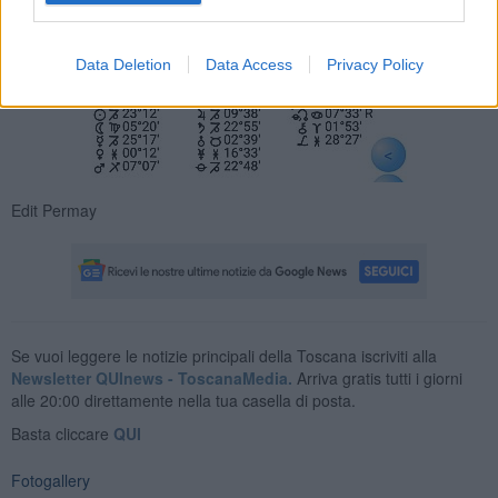
Data Deletion
Data Access
Privacy Policy
Edit Permay
Se vuoi leggere le notizie principali della Toscana iscriviti alla
Newsletter QUInews - ToscanaMedia.
Arriva gratis tutti i giorni
alle 20:00 direttamente nella tua casella di posta.
Basta cliccare
QUI
Fotogallery