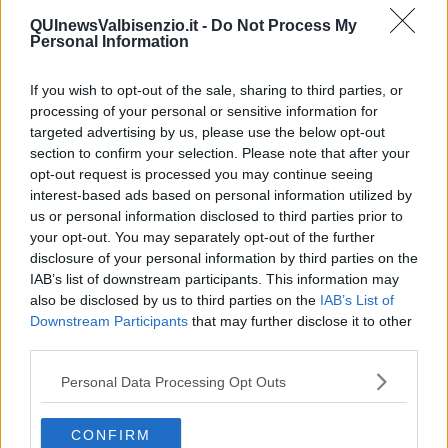
QUInewsValbisenzio.it -
Do Not Process My
Personal Information
If you wish to opt-out of the sale, sharing to third parties, or
Nelle foto il cielo della domanda e il cielo del transito sul cielo del
processing of your personal or sensitive information for
nuovo anno a Wuhan)
targeted advertising by us, please use the below opt-out
Un ulteriore conferma sulla data del 17 marzo ci da anche il transito
section to confirm your selection. Please note that after your
della Luna nel segno del Capricorno che formerà un esatto trigono
opt-out request is processed you may continue seeing
con Venere in Toro poco dopo a mezzanotte tra il 17 e il 18 marzo,
interest-based ads based on personal information utilized by
alle ore 1.30.
us or personal information disclosed to third parties prior to
your opt-out. You may separately opt-out of the further
disclosure of your personal information by third parties on the
IAB’s list of downstream participants. This information may
also be disclosed by us to third parties on the
IAB’s List of
Downstream Participants
that may further disclose it to other
third parties.
Personal Data Processing Opt Outs
CONFIRM