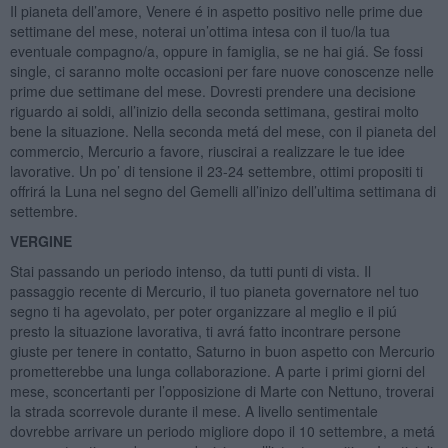
Il pianeta dell’amore, Venere é in aspetto positivo nelle prime due
settimane del mese, noterai un’ottima intesa con il tuo/la tua
eventuale compagno/a, oppure in famiglia, se ne hai giá. Se fossi
single, ci saranno molte occasioni per fare nuove conoscenze nelle
prime due settimane del mese. Dovresti prendere una decisione
riguardo ai soldi, all’inizio della seconda settimana, gestirai molto
bene la situazione. Nella seconda metá del mese, con il pianeta del
commercio, Mercurio a favore, riuscirai a realizzare le tue idee
lavorative. Un po’ di tensione il 23-24 settembre, ottimi propositi ti
offrirá la Luna nel segno del Gemelli all’inizo dell’ultima settimana di
settembre.
VERGINE
Stai passando un periodo intenso, da tutti punti di vista. Il
passaggio recente di Mercurio, il tuo pianeta governatore nel tuo
segno ti ha agevolato, per poter organizzare al meglio e il piú
presto la situazione lavorativa, ti avrá fatto incontrare persone
giuste per tenere in contatto, Saturno in buon aspetto con Mercurio
prometterebbe una lunga collaborazione. A parte i primi giorni del
mese, sconcertanti per l’opposizione di Marte con Nettuno, troverai
la strada scorrevole durante il mese. A livello sentimentale
dovrebbe arrivare un periodo migliore dopo il 10 settembre, a metá