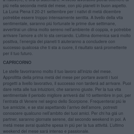
piú nella seconda metá del mese, con piú pianeti in buon aspetto.
La Luna Piena il 20-21 settembre per i nativi di metá dicembre
potrebbe essere troppo intensamente sentita. A livello della vita
sentimentale, saranno piú fortunate le prime due settimane,
avvertirai un clima molto sereno nell’ambiente di coppia, e potrebbe
arrivare l’amore a chi lo sta cercando. L’ultima domenica sará molto
positiva, l’energia dei pianeti ti aiuteranno a concludere con
successo qualcosa che ti sta a cuore, il risultato sará promettente
per il tuo futuro.
CAPRICORNO
Le stelle favoriranno molto il tuo lavoro all’inizio del mese.
Approfitta della prima metá del mese per portare avanti i tuoi
progetti a livello lavorativo, il successo non tarderá ad arrivare. Puoi
dare retta alle tua intuizioni, che saranno giuste. Per la tua vita
sentimentale il periodo migliore arriverá dal 10 settembre in poi, per
l’entrata di Venere nel segno dello Scorpione. Frequenterai piú le
tue amicizie, e se stai aspettando l’arrivo dell’amore, potresti
conoscere qualcuno nell’ambito dei tuoi amici. Per chi ha giá un
partner, saranno giornate serene, dal secondo weekend in poi. A
metá mese avrai qualche spesa in piú per la tua attivitá. L’ultimo
weekend del mese sará intenso e passionale.