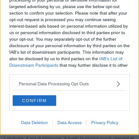
sparire misteriosamente con o senza il tuo permesso. Ottime
targeted advertising by us, please use the below opt-out
possibilitá ti offrirá la Luna in buon aspetto con vari pianeti l’ultima
section to confirm your selection. Please note that after your
domenica, lunedí e martedí del mese.
opt-out request is processed you may continue seeing
SCORPIONE
interest-based ads based on personal information utilized by
Settembre parte positivo, con Marte in buon aspetto fino alla metá
us or personal information disclosed to third parties prior to
del mese. Se devi intraprendere una nuova strada nell’ambito
your opt-out. You may separately opt-out of the further
lavorativo, sará buono a darsi da fare nelle prime settimane. I nativi
disclosure of your personal information by third parties on the
di inizio novembre potrebbero trovare qualche ostacolo da
IAB’s list of downstream participants. This information may
superare. Il primo weekend sará un po’ piú stressante, ma lunedí
also be disclosed by us to third parties on the
IAB’s List of
dopo, con la Luna Nuova in buon aspetto, ripartirai con energie
Downstream Participants
that may further disclose it to other
positive. Il 10 settembre arriverá Venere, il pianeta dell’amore nel
third parties.
tuo segno, ti sentirai fiducioso e sereno, la tua eventuale relazione
sará piú soddisfacente. A parte venerdi del terzo e del quarto
Personal Data Processing Opt Outs
weekend, che potrebbe portare tensione, tutto il mese avrai il
meglio dal pianeta, ai single non mancherá l’occasione di fare
CONFIRM
nuove conoscenze. Negli ultimi due giorni del mese la Luna sará
favorevole per l’intesa interpersonale.
SAGITTARIO
Data Deletion
Data Access
Privacy Policy
Mercurio, che ultimamente era un po’ diffidente con te, dall’inizio
del mese ti sará a favore. Le cose burocratiche che non sei riuscito
a risolvere, é ora di sistemare. A livello lavorativo potrai ottenere di