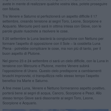
avete in mente di realizzare qualche vostra idea, potete proseguire
con fiducia.
Tra Venere e Saturno si perfezionerá un aspetto difficile il 17
settembre, creando tensione ai segni Toro, Leone, Scorpione e
Acquario. Mercurio peró sará in ottima intesa con Giove, con le
parole giuste riuscirete a risolvere le cose.
Il 20 settembre la Luna lascierá la congiunzione con Nettuno per
formare l’aspetto di opposizione con il Sole – la cosidetta Luna
Piena - potrebbe complicare le cose, ma non piú di tanto, per il
buon aspetto di Plutone.
Nel giorno 23 e 24 settembre ci sará un cielo difficile, con la Luna in
tensione con Mercurio e Plutone, mentre Venere subirá
l’opposizione di Urano. Questo cielo predispone a cambiamenti
bruschi improvvisi, ci tranquillizza nello stesso tempo l’aspetto
benefico tra Marte e Saturno.
A fine mese Luna, Venere e Nettuno formeranno aspetto positivo,
porterá bene ai segni di acqua, Cancro, Scorpione e Pesci. Allo
stesso tempo Giove sará dissonante ai segni Toro, Leone,
Scorpione e Acquario.