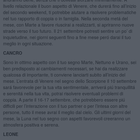
livello relazionale il buon aspetto di Venere, che durerá fino all’inizio
del secondo weekend, ti potrebbe aiutare a risolvere problematiche
nel tuo rapporto di coppia o in famiglia. Nella seconda metá del
mese, con Marte a favore riuscirai a realizzarti, si apriranno nuove
strade verso il tuo futuro. Il 21 settembre potresti sentire un po’ di
inquietudine, nei giorni seguenti fino a fine mese peró darai il tuo
meglio in ogni situazione.
CANCRO
Sono in ottimo aspetto con il tuo segno Marte, Nettuno e Urano, sei
ben predisposto ai cambiamenti necessari, se hai da realizzare
qualcosa di importante, ti conviene lanciarti subito all’inizio del
mese. L’entrata di Venere nel segno dello Scorpione il 10 settembre
sará favorevole per la tua vita sentimentale, arriverá piú tranquillitá
e serenitá nella tua vita, potrai risolvere eventuali problemi di
coppia. A parte il 16-17 settembre, che potrebbero essere piú
difficili per l’interazione con il tuo partner o per l’intesa con altre
persone, tutto il mese avrai il meglio dal cielo. Gli ultimi giorni del
mese, la Luna nel tuo segno con aspetti favorevoli creeranno un
atmosfera positiva e serena.
LEONE