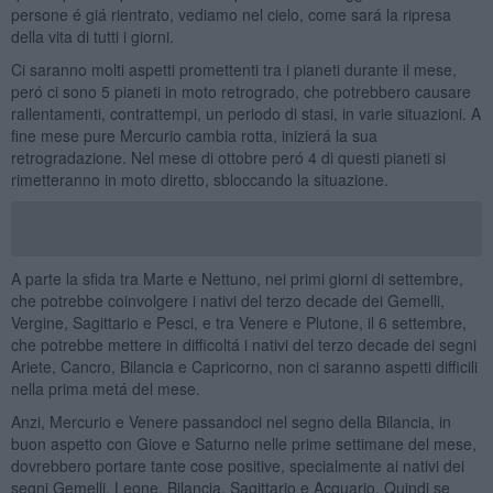
persone é giá rientrato, vediamo nel cielo, come sará la ripresa
della vita di tutti i giorni.
Ci saranno molti aspetti promettenti tra i pianeti durante il mese,
peró ci sono 5 pianeti in moto retrogrado, che potrebbero causare
rallentamenti, contrattempi, un periodo di stasi, in varie situazioni. A
fine mese pure Mercurio cambia rotta, inizierá la sua
retrogradazione. Nel mese di ottobre peró 4 di questi pianeti si
rimetteranno in moto diretto, sbloccando la situazione.
A parte la sfida tra Marte e Nettuno, nei primi giorni di settembre,
che potrebbe coinvolgere i nativi del terzo decade dei Gemelli,
Vergine, Sagittario e Pesci, e tra Venere e Plutone, il 6 settembre,
che potrebbe mettere in difficoltá i nativi del terzo decade dei segni
Ariete, Cancro, Bilancia e Capricorno, non ci saranno aspetti difficili
nella prima metá del mese.
Anzi, Mercurio e Venere passandoci nel segno della Bilancia, in
buon aspetto con Giove e Saturno nelle prime settimane del mese,
dovrebbero portare tante cose positive, specialmente ai nativi dei
segni Gemelli, Leone, Bilancia, Sagittario e Acquario. Quindi se