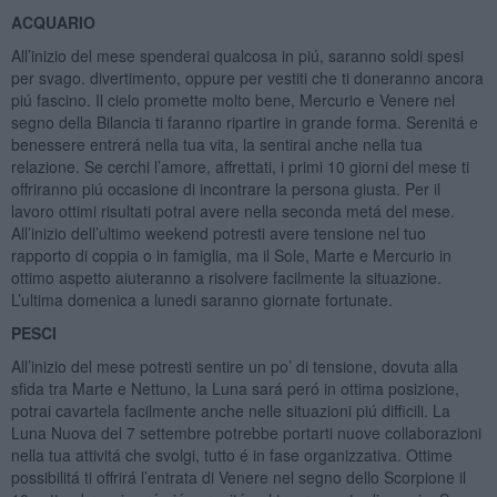
ACQUARIO
All’inizio del mese spenderai qualcosa in piú, saranno soldi spesi
per svago. divertimento, oppure per vestiti che ti doneranno ancora
piú fascino. Il cielo promette molto bene, Mercurio e Venere nel
segno della Bilancia ti faranno ripartire in grande forma. Serenitá e
benessere entrerá nella tua vita, la sentirai anche nella tua
relazione. Se cerchi l’amore, affrettati, i primi 10 giorni del mese ti
offriranno piú occasione di incontrare la persona giusta. Per il
lavoro ottimi risultati potrai avere nella seconda metá del mese.
All’inizio dell’ultimo weekend potresti avere tensione nel tuo
rapporto di coppia o in famiglia, ma il Sole, Marte e Mercurio in
ottimo aspetto aiuteranno a risolvere facilmente la situazione.
L’ultima domenica a lunedi saranno giornate fortunate.
PESCI
All’inizio del mese potresti sentire un po’ di tensione, dovuta alla
sfida tra Marte e Nettuno, la Luna sará peró in ottima posizione,
potrai cavartela facilmente anche nelle situazioni piú difficili. La
Luna Nuova del 7 settembre potrebbe portarti nuove collaborazioni
nella tua attivitá che svolgi, tutto é in fase organizzativa. Ottime
possibilitá ti offrirá l’entrata di Venere nel segno dello Scorpione il