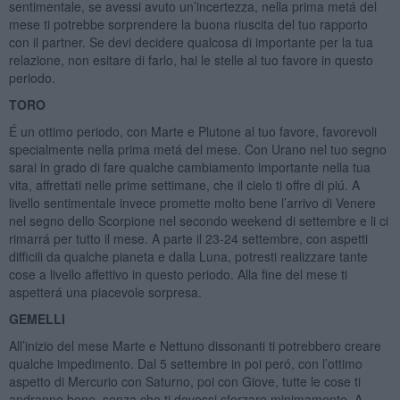
sentimentale, se avessi avuto un’incertezza, nella prima metá del
mese ti potrebbe sorprendere la buona riuscita del tuo rapporto
con il partner. Se devi decidere qualcosa di importante per la tua
relazione, non esitare di farlo, hai le stelle al tuo favore in questo
periodo.
TORO
É un ottimo periodo, con Marte e Plutone al tuo favore, favorevoli
specialmente nella prima metá del mese. Con Urano nel tuo segno
sarai in grado di fare qualche cambiamento importante nella tua
vita, affrettati nelle prime settimane, che il cielo ti offre di piú. A
livello sentimentale invece promette molto bene l’arrivo di Venere
nel segno dello Scorpione nel secondo weekend di settembre e li ci
rimarrá per tutto il mese. A parte il 23-24 settembre, con aspetti
difficili da qualche pianeta e dalla Luna, potresti realizzare tante
cose a livello affettivo in questo periodo. Alla fine del mese ti
aspetterá una piacevole sorpresa.
GEMELLI
All’inizio del mese Marte e Nettuno dissonanti ti potrebbero creare
qualche impedimento. Dal 5 settembre in poi peró, con l’ottimo
aspetto di Mercurio con Saturno, poi con Giove, tutte le cose ti
andranno bene, senza che ti dovessi sforzare minimamente. A