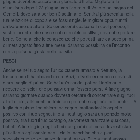
giugno dovrebbe essere una giornata difficile. Migliorerá la
situazione dopo il 23 giugno, con l’entrata di Venere nel segno dei
Gemelli, dove sará per ben 3 settimane. Sentirai piú serenitá nella
tua relazione di coppia e se fossi single, le migliore oppurtunitá
arriveranno da allora. Se conoscerai qualcuno in quel periodo, il
vostro incontro che nasce sotto un cielo positivo, dovrebbe portare
bene. Come anche le conoscenze che potresti fare da poco prima
di metá agosto fino a fine mese, daranno possibilitá dell’incontro
con la persona giusta nella tua vita.
PESCI
Anche se nel tuo segno l’unico pianeta rimasto é Nettuno, la
fortuna non ti ha abbandonato. Anzi, a livello economico dovresti
stare meglio di prima. Se hai un’azienda, potresti facilmente
ricevere dei soldi, che pensavi ormai fossero persi. A fine giugno
saranno giornate quando dovresti cercare di concentrare sugli tuoi
affari di piú, altrimenti un frainteso potrebbe capitare facilmente. Il 5
luglio due pianeti cambieranno segno, mettendosi in aspetto
positivo con il tuo segno, fino a metá luglio sará un periodo molto
positivo, tira fuori il tuo coraggio, se vorresti realizzare qualcosa,
buttati. A fine luglio, negli ultimi due giorni del mese dovresti stare
piú attento agli spostamenti, sia in macchina che a piedi,
specialmente se sei nativo di metá marzo. Fino a metá agosto