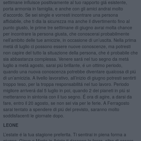
settimane influisce positivamente al tuo rapporto giá esistente,
porta armonia in famiglia, e anche con gli amici andrai molto
d’accordo. Se sei single e vorresti incontrare una persona
affidabile, che ti dia la sicurezza ma anche il divertimento fino al
punto giusto, le prime tre settimane di giugno avrai molta chance
per incontrare la persona giusta, che conoscerai probabilmente
nell’ambito delle tue amicizie, in occasione di un’uscita. Nella prima
metá di luglio ci possono essere nuove conoscenze, ma potresti
non capire del tutto la situazione della persona, che é probabile che
sia abbastanza complessa. Venere sará nel tuo segno da metá
luglio a metá agosto, sarai piú brillante, é un ottimo periodo,
quando una nuova conoscenza potrebbe diventare qualcosa di piú
di un’amicizia. A livello lavorativo, all’inizio di giugno potresti sentirti
troppo teso, per la troppa responsabilitá nel tuo lavoro. Periodo
migliore arriverá dal 5 luglio in poi, quando 2 dei pianeti in piú si
metteranno in sintonia con il tuo segno. É ora di agire, a darsi da
fare, entro il 20 agosto, se non sei via per le ferie. A Ferragosto
sarai tentato a spendere di piú del previsto, saranno molto
soddisfacenti le giornate dopo.
LEONE
L’estate é la tua stagione preferita. Ti sentirai in piena forma a
giugno, Giove e Marte in Ariete ti daranno la forza, oltre di essere