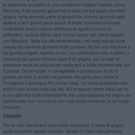
la situazione lavorativa in una condizione migliore rispetto prima.
Mercurio, il tuo pianeta governatore sará nel tuo segno da metá
giugno, nella seconda parte di giugno fino ai primi giorni di luglio
aiuterá a fare grandi passi avanti. A livello lavorativo promette
molto bene anche l’ultima settimana di agosto e l’inizio di
settembre, quando Marte sará nel tuo segno con ottimo aspetto
con Mercurio. Nella tua vita sentimentale, nel mese scorso avrai
vissuto sicuramente giornate molto positive. Se hai una relazione e
hai grandi progetti, aspetta un po’, non pretendere tutto e subito. Il
momento piú giusto arriverá dopo il 23 giugno, per un paio di
settimane avrai piú chance per realizzarti a livello sentimentale con
il partner. Se sei single, é consigliabile a socializzare di piú in
questo periodo, e anche nel periodo che parte poco prima di
Ferragosto e prosegue fino a fine mese, c’e molta probabilitá che
arrivi il vero amore nella tua vita. A Ferragosto ottime stelle per te,
é una giornata molto interessante che potrai passare nel segno del
divertimento con i tuoi cari o con i tuoi amici numerosi, in un locale
rinomato.
CANCRO
Per te, che i sentimenti sono molto importanti, il mese di giugno
parte con ottimi aspetti nel cielo. Venere in Toro nelle prime tre