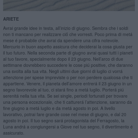
ARIETE
Avrai grande idee in testa, all’inizio di giugno. Sembra che i soldi
non ti mancano per realizzare ciő che vorresti. Poco prima di metá
mese é probabile che avrai da spendere una cifra notevole.
Mercurio in buon aspetto assicura che deciderai la cosa giusta per
il tuo futuro. Nella seconda parte di giugno avrai quasi tutti i pianeti
al tuo favore, specialmente dopo il 23 giugno. Nell’arco di due
settimane dovrebbero succedere le cose piú positive, che daranno
una svolta alla tua vita. Negli ultimi due giorni di luglio ci vorrá
attenzione per spese impreviste o per non perdere qualcosa che ti
appartiene. Venere, il pianeta dell’amore entrerá il 23 giugno in un
segno favorevole al tuo, ci stará fino a metá luglio. Porterá piú
serenitá nella tua vita. Se sei single, periodi fortunati per trovare
una persona eccezionale, che ti catturerá l’attenzione, saranno da
fine giugno a metá luglio e da metá agosto in poi. A livello
lavorativo, potrai fare grande cose nel mese di giugno, e dal 20
agosto in poi. Il tuo segno sará protagonista del Ferragosto, la
Luna andrá a congiungersi a Giove nel tuo segno, il divertimento é
assicurato.