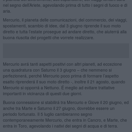
nel segno dell’Ariete, agevolando prima di tutto i segni di fuoco e di
aria.
Mercurio, il pianeta delle comunicazioni, del commercio, dei viaggi,
spostamenti, scambio di idee, dal 3 giugno riprende il suo moto
diretto e tutta l’estate prosegue ad andare diretto, che aiuterrá alla
buona riuscita dei progetti che vorrete realizzare.
Mercurio avrá tanti aspetti positivi con altri pianeti, ad eccezione
una quadratura con Saturno il 3 giugno – che nemmeno si
perfezionerá, perché Mercurio poco prima di formare l’aspetto
esatto riprenderá il suo moto diretto -, inoltre il 21 agosto, quando
Mercurio si opporrá a Nettuno. É meglio ad evitare trattative
importanti in vicinanza di questi due giorni.
Buona connessione si stabilirá tra Mercurio e Giove il 20 giugno, ed
anche tra Marte e Saturno il 27 giugno, dovrebbe essere un
periodo fortunato. Il 5 luglio cambieranno segno
contemporaneamente Mercurio, che entra in Cancro, e Marte, che
entra in Toro, agevolando i nativi dei segni di acqua e di terra.