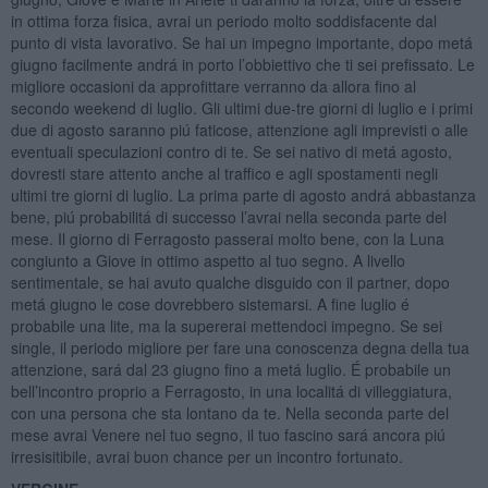
in ottima forza fisica, avrai un periodo molto soddisfacente dal
punto di vista lavorativo. Se hai un impegno importante, dopo metá
giugno facilmente andrá in porto l’obbiettivo che ti sei prefissato. Le
migliore occasioni da approfittare verranno da allora fino al
secondo weekend di luglio. Gli ultimi due-tre giorni di luglio e i primi
due di agosto saranno piú faticose, attenzione agli imprevisti o alle
eventuali speculazioni contro di te. Se sei nativo di metá agosto,
dovresti stare attento anche al traffico e agli spostamenti negli
ultimi tre giorni di luglio. La prima parte di agosto andrá abbastanza
bene, piú probabilitá di successo l’avrai nella seconda parte del
mese. Il giorno di Ferragosto passerai molto bene, con la Luna
congiunto a Giove in ottimo aspetto al tuo segno. A livello
sentimentale, se hai avuto qualche disguido con il partner, dopo
metá giugno le cose dovrebbero sistemarsi. A fine luglio é
probabile una lite, ma la supererai mettendoci impegno. Se sei
single, il periodo migliore per fare una conoscenza degna della tua
attenzione, sará dal 23 giugno fino a metá luglio. É probabile un
bell’incontro proprio a Ferragosto, in una localitá di villeggiatura,
con una persona che sta lontano da te. Nella seconda parte del
mese avrai Venere nel tuo segno, il tuo fascino sará ancora piú
irresisitibile, avrai buon chance per un incontro fortunato.