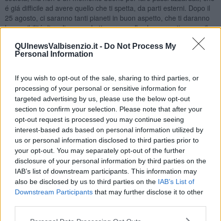
é giá difficile ad avere quello che ti spetta, da parti esterni. Dopo il
25 agosto, ci saranno tanti pianeti in buon aspetto, che ti daranno
la possibilitá di realizzare ed ottenere quello che vorresti, senza il
minimo sforzo. A livello sentimentale, tutto procede bene, se hai
QUInewsValbisenzio.it -
Do Not Process My
una famiglia o un partner. Se sei single, dopo il 23 giugno fino a
Personal Information
metá luglio avrai piú probabilitá per incontrare una persona
interessante, che potrebbe fare parte del tuo futuro. Anche il giorno
di Ferragosto potresti fare un bell’incontro, conviene ad uscire con
If you wish to opt-out of the sale, sharing to third parties, or
amici, potrai trovare una persona da conoscere meglio, con la
processing of your personal or sensitive information for
quale stabilire qualcosa di piú di un’amicizia. Comunque, tutta la
targeted advertising by us, please use the below opt-out
seconda parte di agosto avrai i pianeti al tuo favore, dal punto di
section to confirm your selection. Please note that after your
vista sentimentale, avrai chance che una conoscenza reale e non
opt-out request is processed you may continue seeing
virtuale vada a buon fine.
interest-based ads based on personal information utilized by
us or personal information disclosed to third parties prior to
SCORPIONE
your opt-out. You may separately opt-out of the further
Il mese di giugno inizia con la voglia di rinnovamento delle tue
disclosure of your personal information by third parties on the
condizioni lavorative, hai piú possibilitá di evolverti, anche se la
IAB’s list of downstream participants. This information may
realizzazione di quello che vorresti, richiede tempo. A luglio potrai
also be disclosed by us to third parties on the
IAB’s List of
avere di piú, un contratto nuovo, un nuovo impiego o l’attivitá che
Downstream Participants
that may further disclose it to other
svolgi, potrai espandere. Ci vorrá un’attenzione particolare il 22
third parties.
luglio e di piú ancora negli ultimi 3 giorni di luglio, quando potrebbe
capitare qualche imprevisto sgradevole, qualcuno potrebbe