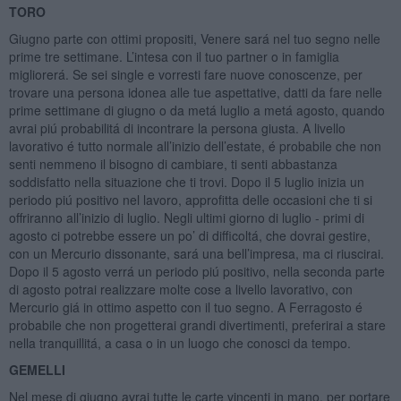
TORO
Giugno parte con ottimi propositi, Venere sará nel tuo segno nelle
prime tre settimane. L’intesa con il tuo partner o in famiglia
migliorerá. Se sei single e vorresti fare nuove conoscenze, per
trovare una persona idonea alle tue aspettative, datti da fare nelle
prime settimane di giugno o da metá luglio a metá agosto, quando
avrai piú probabilitá di incontrare la persona giusta. A livello
lavorativo é tutto normale all’inizio dell’estate, é probabile che non
senti nemmeno il bisogno di cambiare, ti senti abbastanza
soddisfatto nella situazione che ti trovi. Dopo il 5 luglio inizia un
periodo piú positivo nel lavoro, approfitta delle occasioni che ti si
offriranno all’inizio di luglio. Negli ultimi giorno di luglio - primi di
agosto ci potrebbe essere un po’ di difficoltá, che dovrai gestire,
con un Mercurio dissonante, sará una bell’impresa, ma ci riuscirai.
Dopo il 5 agosto verrá un periodo piú positivo, nella seconda parte
di agosto potrai realizzare molte cose a livello lavorativo, con
Mercurio giá in ottimo aspetto con il tuo segno. A Ferragosto é
probabile che non progetterai grandi divertimenti, preferirai a stare
nella tranquillitá, a casa o in un luogo che conosci da tempo.
GEMELLI
Nel mese di giugno avrai tutte le carte vincenti in mano, per portare