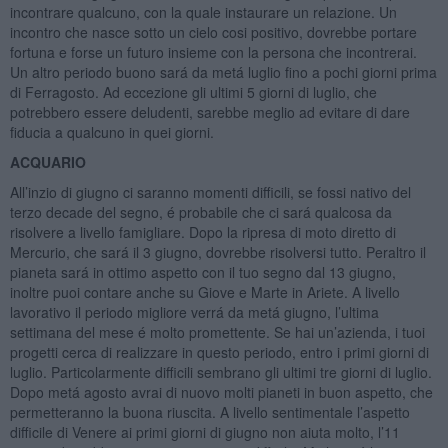
incontrare qualcuno, con la quale instaurare un relazione. Un
incontro che nasce sotto un cielo cosi positivo, dovrebbe portare
fortuna e forse un futuro insieme con la persona che incontrerai.
Un altro periodo buono sará da metá luglio fino a pochi giorni prima
di Ferragosto. Ad eccezione gli ultimi 5 giorni di luglio, che
potrebbero essere deludenti, sarebbe meglio ad evitare di dare
fiducia a qualcuno in quei giorni.
ACQUARIO
All’inzio di giugno ci saranno momenti difficili, se fossi nativo del
terzo decade del segno, é probabile che ci sará qualcosa da
risolvere a livello famigliare. Dopo la ripresa di moto diretto di
Mercurio, che sará il 3 giugno, dovrebbe risolversi tutto. Peraltro il
pianeta sará in ottimo aspetto con il tuo segno dal 13 giugno,
inoltre puoi contare anche su Giove e Marte in Ariete. A livello
lavorativo il periodo migliore verrá da metá giugno, l’ultima
settimana del mese é molto promettente. Se hai un’azienda, i tuoi
progetti cerca di realizzare in questo periodo, entro i primi giorni di
luglio. Particolarmente difficili sembrano gli ultimi tre giorni di luglio.
Dopo metá agosto avrai di nuovo molti pianeti in buon aspetto, che
permetteranno la buona riuscita. A livello sentimentale l’aspetto
difficile di Venere ai primi giorni di giugno non aiuta molto, l’11