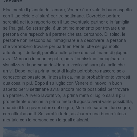
VERGINE
Finalmente il pianeta dell’amore, Venere é arrivato in buon aspetto
con il tuo cielo e ci stará per tre settimane. Dovrebbe portare
serenitá nel tuo rapporto con il tuo eventuale partner o in famiglia,
se l’hai giá. Se sei single, é un ottimo momento per trovare una
persona che rispecchia il partner che stai cercando. Di solito, le
persone non riescono ad immaginare e a descrivere la persona
che vorrebbero trovare per partner. Per te, che sei giá molto
attento agli dettagli, peraltro nelle prime due settimane di giugno
avrai Mercurio in buon aspetto, potrai benissimo immaginare e
visualizzare la persona desiderata, cosicché sará piú facile che
arrivi. Dopo, nella prima metá di luglio potrebbero nascere solo
conoscenze basate sull’intesa fisica, ma tu probabilmente vorresti
qualcosa in piú. Dopo il 18 luglio con Venere di nuovo in buon
aspetto per 3 settimane avrai ancora molta possibilitá per trovare
un partner. A livello lavorativo, la prima metá di luglio sará il piú
promettente e anche la prima metá di agosto avrai varie possibilitá,
quando il tuo governatore del segno, Mercurio sará nel tuo segno,
con ottimi aspetti. Se sarai in ferie, assicurerá una buona intesa
mentale con le persone con le quali dialoghi.