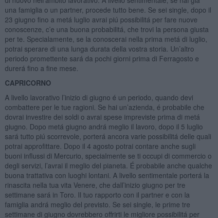
una famiglia o un partner, procede tutto bene. Se sei single, dopo il
23 giugno fino a metá luglio avrai piú possibilitá per fare nuove
conoscenze, c’e una buona probabilitá, che trovi la persona giusta
per te. Specialamente, se la conoscerai nella prima metá di luglio,
potrai sperare di una lunga durata della vostra storia. Un’altro
periodo promettente sará da pochi giorni prima di Ferragosto e
durerá fino a fine mese.
CAPRICORNO
A livello lavorativo l’inizio di giugno é un periodo, quando devi
combattere per le tue ragioni. Se hai un’azienda, é probabile che
dovrai investire dei soldi o avrai spese impreviste prima di metá
giugno. Dopo metá giugno andrá meglio il lavoro, dopo il 5 luglio
sará tutto piú scorrevole, porterá ancora varie possibilitá delle quali
potrai approfittare. Dopo il 4 agosto potrai contare anche sugli
buoni influssi di Mercurio, specialmente se ti occupi di commercio o
degli servizi, l’avrai il meglio del pianeta. É probabile anche qualche
buona trattativa con luoghi lontani. A livello sentimentale porterá la
rinascita nella tua vita Venere, che dall’inizio giugno per tre
settimane sará in Toro. Il tuo rapporto con il partner e con la
famiglia andrá meglio del previsto. Se sei single, le prime tre
settimane di giugno dovrebbero offrirti le migliore possibilitá per