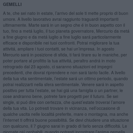
GEMELLI
A te, che sei nato in estate, l’arrivo del sole ti mette proprio di buon
umore. A livello lavorativo avrai raggiunto traguardi importanti
ultimamente. Marte sará in un segno che é in buon aspetto con il
tuo, fino a metá luglio, il tuo pianeta governatore, Mercurio da metá
a fine giugno e da metá luglio a fine luglio sará particolarmente
efficace e disponibile nei tuoi confronti. Potrai migliorare la tua
attivitá, ampliare i tuoi contatti, se hai un’impresa. In agosto
Mercurio sará in posizione di sfida, ti fará tirare su le maniche, per
poter portare al profitto la tua attivitá, peraltro andrá in moto
retrogrado dal 23 agosto, ci saranno situazioni ed impegni
precedenti, che dovrai riprendere e non sará tanto facile. A livello
della tua vita sentimentale, l’estate sará un ottimo periodo, quando
potrai realizzarti nella sfera sentimentale. Venere sará in aspetto
positivo per tutta l’estate, se hai giá una famiglia o un partner, le
cose andranno bene, potrete fare progetti per il futuro. Se sei
single, si puó dire con certezza, che quest’estate troverai l’amore
della tua vita. Lo potresti trovare in vicinanza, nell’occasione di
qualche uscita nelle localitá preferite, mare o montagna, ma anche
l’internet ti offrirá buone possibilitá. Se devi chiudere una situazione
con qualcuno, il 7 giugno sarai in grado di farlo senza difficoltá. Le
giornate piú probabili, quando potresti incontrare l’anima gemella,