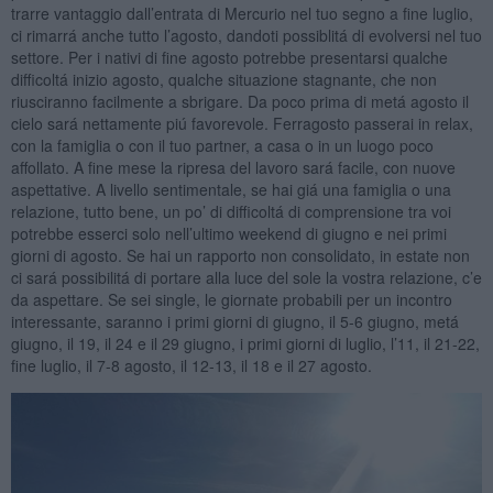
trarre vantaggio dall’entrata di Mercurio nel tuo segno a fine luglio,
ci rimarrá anche tutto l’agosto, dandoti possiblitá di evolversi nel tuo
settore. Per i nativi di fine agosto potrebbe presentarsi qualche
difficoltá inizio agosto, qualche situazione stagnante, che non
riusciranno facilmente a sbrigare. Da poco prima di metá agosto il
cielo sará nettamente piú favorevole. Ferragosto passerai in relax,
con la famiglia o con il tuo partner, a casa o in un luogo poco
affollato. A fine mese la ripresa del lavoro sará facile, con nuove
aspettative. A livello sentimentale, se hai giá una famiglia o una
relazione, tutto bene, un po’ di difficoltá di comprensione tra voi
potrebbe esserci solo nell’ultimo weekend di giugno e nei primi
giorni di agosto. Se hai un rapporto non consolidato, in estate non
ci sará possibilitá di portare alla luce del sole la vostra relazione, c’e
da aspettare. Se sei single, le giornate probabili per un incontro
interessante, saranno i primi giorni di giugno, il 5-6 giugno, metá
giugno, il 19, il 24 e il 29 giugno, i primi giorni di luglio, l’11, il 21-22,
fine luglio, il 7-8 agosto, il 12-13, il 18 e il 27 agosto.