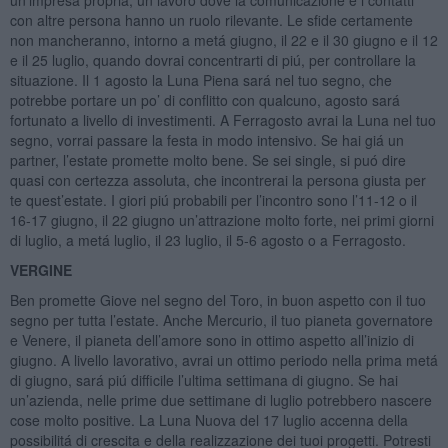
con altre persona hanno un ruolo rilevante. Le sfide certamente
non mancheranno, intorno a metá giugno, il 22 e il 30 giugno e il 12
e il 25 luglio, quando dovrai concentrarti di piú, per controllare la
situazione. Il 1 agosto la Luna Piena sará nel tuo segno, che
potrebbe portare un po’ di conflitto con qualcuno, agosto sará
fortunato a livello di investimenti. A Ferragosto avrai la Luna nel tuo
segno, vorrai passare la festa in modo intensivo. Se hai giá un
partner, l’estate promette molto bene. Se sei single, si puó dire
quasi con certezza assoluta, che incontrerai la persona giusta per
te quest’estate. I giori piú probabili per l’incontro sono l’11-12 o il
16-17 giugno, il 22 giugno un’attrazione molto forte, nei primi giorni
di luglio, a metá luglio, il 23 luglio, il 5-6 agosto o a Ferragosto.
VERGINE
Ben promette Giove nel segno del Toro, in buon aspetto con il tuo
segno per tutta l’estate. Anche Mercurio, il tuo pianeta governatore
e Venere, il pianeta dell’amore sono in ottimo aspetto all’inizio di
giugno. A livello lavorativo, avrai un ottimo periodo nella prima metá
di giugno, sará piú difficile l’ultima settimana di giugno. Se hai
un’azienda, nelle prime due settimane di luglio potrebbero nascere
cose molto positive. La Luna Nuova del 17 luglio accenna della
possibilitá di crescita e della realizzazione dei tuoi progetti. Potresti