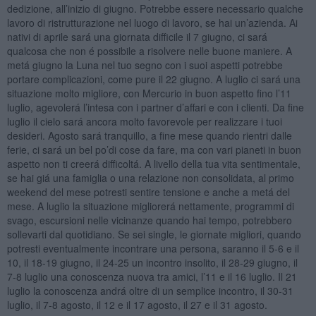
dedizione, all’inizio di giugno. Potrebbe essere necessario qualche
lavoro di ristrutturazione nel luogo di lavoro, se hai un’azienda. Ai
nativi di aprile sará una giornata difficile il 7 giugno, ci sará
qualcosa che non é possibile a risolvere nelle buone maniere. A
metá giugno la Luna nel tuo segno con i suoi aspetti potrebbe
portare complicazioni, come pure il 22 giugno. A luglio ci sará una
situazione molto migliore, con Mercurio in buon aspetto fino l’11
luglio, agevolerá l’intesa con i partner d’affari e con i clienti. Da fine
luglio il cielo sará ancora molto favorevole per realizzare i tuoi
desideri. Agosto sará tranquillo, a fine mese quando rientri dalle
ferie, ci sará un bel po’di cose da fare, ma con vari pianeti in buon
aspetto non ti creerá difficoltá. A livello della tua vita sentimentale,
se hai giá una famiglia o una relazione non consolidata, al primo
weekend del mese potresti sentire tensione e anche a metá del
mese. A luglio la situazione migliorerá nettamente, programmi di
svago, escursioni nelle vicinanze quando hai tempo, potrebbero
sollevarti dal quotidiano. Se sei single, le giornate migliori, quando
potresti eventualmente incontrare una persona, saranno il 5-6 e il
10, il 18-19 giugno, il 24-25 un incontro insolito, il 28-29 giugno, il
7-8 luglio una conoscenza nuova tra amici, l’11 e il 16 luglio. Il 21
luglio la conoscenza andrá oltre di un semplice incontro, il 30-31
luglio, il 7-8 agosto, il 12 e il 17 agosto, il 27 e il 31 agosto.