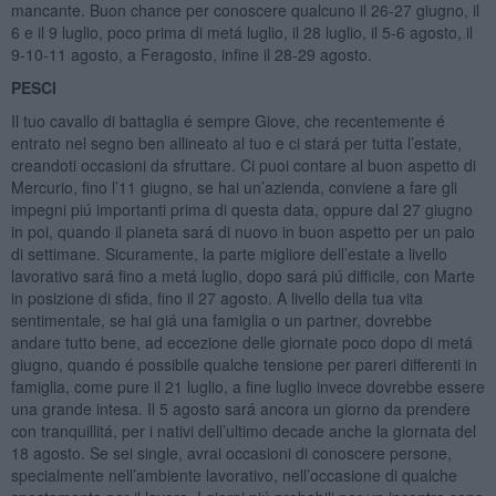
mancante. Buon chance per conoscere qualcuno il 26-27 giugno, il
6 e il 9 luglio, poco prima di metá luglio, il 28 luglio, il 5-6 agosto, il
9-10-11 agosto, a Feragosto, infine il 28-29 agosto.
PESCI
Il tuo cavallo di battaglia é sempre Giove, che recentemente é
entrato nel segno ben allineato al tuo e ci stará per tutta l’estate,
creandoti occasioni da sfruttare. Ci puoi contare al buon aspetto di
Mercurio, fino l’11 giugno, se hai un’azienda, conviene a fare gli
impegni piú importanti prima di questa data, oppure dal 27 giugno
in poi, quando il pianeta sará di nuovo in buon aspetto per un paio
di settimane. Sicuramente, la parte migliore dell’estate a livello
lavorativo sará fino a metá luglio, dopo sará piú difficile, con Marte
in posizione di sfida, fino il 27 agosto. A livello della tua vita
sentimentale, se hai giá una famiglia o un partner, dovrebbe
andare tutto bene, ad eccezione delle giornate poco dopo di metá
giugno, quando é possibile qualche tensione per pareri differenti in
famiglia, come pure il 21 luglio, a fine luglio invece dovrebbe essere
una grande intesa. Il 5 agosto sará ancora un giorno da prendere
con tranquillitá, per i nativi dell’ultimo decade anche la giornata del
18 agosto. Se sei single, avrai occasioni di conoscere persone,
specialmente nell’ambiente lavorativo, nell’occasione di qualche