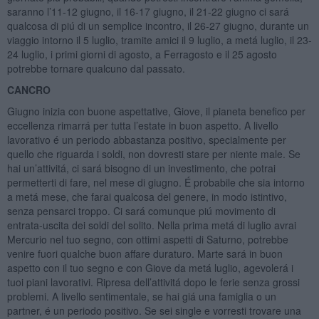
saranno l’11-12 giugno, il 16-17 giugno, il 21-22 giugno ci sará
qualcosa di piú di un semplice incontro, il 26-27 giugno, durante un
viaggio intorno il 5 luglio, tramite amici il 9 luglio, a metá luglio, il 23-
24 luglio, i primi giorni di agosto, a Ferragosto e il 25 agosto
potrebbe tornare qualcuno dal passato.
CANCRO
Giugno inizia con buone aspettative, Giove, il pianeta benefico per
eccellenza rimarrá per tutta l’estate in buon aspetto. A livello
lavorativo é un periodo abbastanza positivo, specialmente per
quello che riguarda i soldi, non dovresti stare per niente male. Se
hai un’attivitá, ci sará bisogno di un investimento, che potrai
permetterti di fare, nel mese di giugno. É probabile che sia intorno
a metá mese, che farai qualcosa del genere, in modo istintivo,
senza pensarci troppo. Ci sará comunque piú movimento di
entrata-uscita dei soldi del solito. Nella prima metá di luglio avrai
Mercurio nel tuo segno, con ottimi aspetti di Saturno, potrebbe
venire fuori qualche buon affare duraturo. Marte sará in buon
aspetto con il tuo segno e con Giove da metá luglio, agevolerá i
tuoi piani lavorativi. Ripresa dell’attivitá dopo le ferie senza grossi
problemi. A livello sentimentale, se hai giá una famiglia o un
partner, é un periodo positivo. Se sei single e vorresti trovare una