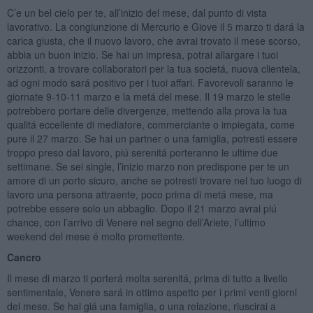
C’e un bel cielo per te, all’inizio del mese, dal punto di vista
lavorativo. La congiunzione di Mercurio e Giove il 5 marzo ti dará la
carica giusta, che il nuovo lavoro, che avrai trovato il mese scorso,
abbia un buon inizio. Se hai un impresa, potrai allargare i tuoi
orizzonti, a trovare collaboratori per la tua societá, nuova clientela,
ad ogni modo sará positivo per i tuoi affari. Favorevoli saranno le
giornate 9-10-11 marzo e la metá del mese. Il 19 marzo le stelle
potrebbero portare delle divergenze, mettendo alla prova la tua
qualitá eccellente di mediatore, commerciante o impiegata, come
pure il 27 marzo. Se hai un partner o una famiglia, potresti essere
troppo preso dal lavoro, piú serenitá porteranno le ultime due
settimane. Se sei single, l’inizio marzo non predispone per te un
amore di un porto sicuro, anche se potresti trovare nel tuo luogo di
lavoro una persona attraente, poco prima di metá mese, ma
potrebbe essere solo un abbaglio. Dopo il 21 marzo avrai piú
chance, con l’arrivo di Venere nel segno dell’Ariete, l’ultimo
weekend del mese é molto promettente.
Cancro
Il mese di marzo ti porterá molta serenitá, prima di tutto a livello
sentimentale, Venere sará in ottimo aspetto per i primi venti giorni
del mese. Se hai giá una famiglia, o una relazione, riuscirai a