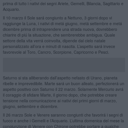
prima di tutto i nativi dei segni Ariete, Gemelli, Bilancia, Sagittario e
Acquario.
Il 10 marzo il Sole sará congiunto a Nettuno, 3 giorni dopo vi
raggiunge la Luna, i nativi di metá giugno, metá settembre e metá
dicembre prima di intraprendere una strada nuova, dovrebbero
chiarire di piú la situazione, che sembrerebbe ambigua. Quale
settore della vita verrá coinvolta, dipende dal cielo natale
personalizzato all’ora e minuti di nascita. L’aspetto sará invece
favorevole al Toro, Cancro, Scorpione, Capricorno e Pesci.
Saturno si sta alliberando dall’aspetto nefasto di Urano, pianeta
ribelle e imprevedibile. Marte sará un buon alleato, perfezionerá un
aspetto positivo con Saturno il 22 marzo. Solamente Mercurio avrá
il coraggio di sfidare Marte, il giorno dopo, che potrebbe creare
tensione nella comunicazione ai nativi dei primi giorni di marzo,
giugno, settembre e dicembre.
Il 26 marzo Sole e Venere saranno congiunti che favorirá i segni di
fuoco e anche i Gemelli e l’Acquario. L’ultima domenica del mese la
congiunzione di Venere con Chirone potrebbe portare a qualche