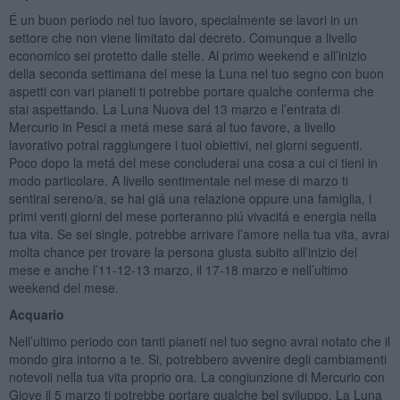
É un buon periodo nel tuo lavoro, specialmente se lavori in un
settore che non viene limitato dal decreto. Comunque a livello
economico sei protetto dalle stelle. Al primo weekend e all’inizio
della seconda settimana del mese la Luna nel tuo segno con buon
aspetti con vari pianeti ti potrebbe portare qualche conferma che
stai aspettando. La Luna Nuova del 13 marzo e l’entrata di
Mercurio in Pesci a metá mese sará al tuo favore, a livello
lavorativo potrai raggiungere i tuoi obiettivi, nei giorni seguenti.
Poco dopo la metá del mese concluderai una cosa a cui ci tieni in
modo particolare. A livello sentimentale nel mese di marzo ti
sentirai sereno/a, se hai giá una relazione oppure una famiglia, i
primi venti giorni del mese porteranno piú vivacitá e energia nella
tua vita. Se sei single, potrebbe arrivare l’amore nella tua vita, avrai
molta chance per trovare la persona giusta subito all’inizio del
mese e anche l’11-12-13 marzo, il 17-18 marzo e nell’ultimo
weekend del mese.
Acquario
Nell’ultimo periodo con tanti pianeti nel tuo segno avrai notato che il
mondo gira intorno a te. Si, potrebbero avvenire degli cambiamenti
notevoli nella tua vita proprio ora. La congiunzione di Mercurio con
Giove il 5 marzo ti potrebbe portare qualche bel sviluppo. La Luna