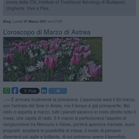
oraria della ITA, Institute of Traditional Astrology di Budapest,
Ungheria. Vive a Pisa.
,
Lunedì
ore 07:00
Blog
01 Marzo 2021
​L’oroscopo di Marzo di Astrea
. —
É arrivata finalmente la primavera. L’equinozio sará il 20 marzo,
con l’entrata del Sole in Ariete, ma il tempo é giá primaverile. Bel
cielo ci aspetta a marzo, tutti i pianeti saranno in moto diretto tutto il
mese, che capita di rado. Il 5 marzo si perfezionerá l’aspetto di
congiunzione tra Mercurio e Giove, porterá apertura mentale, buon
propositi, amplierá le possibilitá di intesa, il modo di pensare
diventerá piú agile e brillante, di cui potranno avere il beneficio