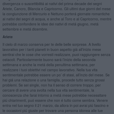
divergenza o suscettibilitá ai nativi del prima decade dei segni
Ariete, Cancro, Bilancia e Capricorno. Gli ultimi due giorni del mese
la congiunzione di Mercurio e Nettuno porterá giornate romantiche
ai nativi dei segni di acqua, e anche al Toro e al Capricorno, mentre
potrebbe confondere le idee dei nativi di metá giugno, metá
settembre e metá dicembre.
Ariete
Il cielo di marzo conserva per te delle belle sorprese. A livello
lavorativo per i tanti pianeti in buon aspetto giá all’inizio mese
sentirai che le cose che vorresti realizzare, puoi raggiungere senza
ostacoli. Particolarmente buono sará l’inizio della seconda
settimana e anche la metá della penultima settimana, per
realizzare i tuoi obiettivi nel campo lavorativo. Nella tua vita
sentimentale potrebbe essere un po’ di stasi, all’inzio del mese. Se
hai giá una relazione o una famiglia, procede tutto senza grossi
problemi. Se sei single, non ha il senso di correre troppo, per
cercare di avere una svolta nella tua vita sentimentale, la
conoscenza che farai intorno a metá mese potrebbe necessitare
piú chiarimenti, puó essere che non é tutto come sembra. Venere
entra nel tuo segno il 21 marzo, da allora in poi avrai piú fascino e
le occasioni piú giuste per trovare una persona idonea alle tue