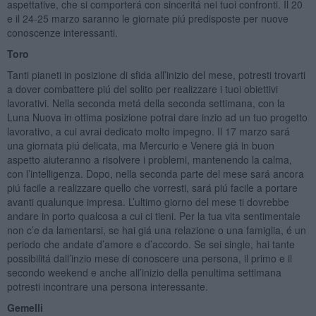
aspettative, che si comporterá con sinceritá nei tuoi confronti. Il 20
e il 24-25 marzo saranno le giornate piú predisposte per nuove
conoscenze interessanti.
Toro
Tanti pianeti in posizione di sfida all’inizio del mese, potresti trovarti
a dover combattere piú del solito per realizzare i tuoi obiettivi
lavorativi. Nella seconda metá della seconda settimana, con la
Luna Nuova in ottima posizione potrai dare inzio ad un tuo progetto
lavorativo, a cui avrai dedicato molto impegno. Il 17 marzo sará
una giornata piú delicata, ma Mercurio e Venere giá in buon
aspetto aiuteranno a risolvere i problemi, mantenendo la calma,
con l’intelligenza. Dopo, nella seconda parte del mese sará ancora
piú facile a realizzare quello che vorresti, sará piú facile a portare
avanti qualunque impresa. L’ultimo giorno del mese ti dovrebbe
andare in porto qualcosa a cui ci tieni. Per la tua vita sentimentale
non c’e da lamentarsi, se hai giá una relazione o una famiglia, é un
periodo che andate d’amore e d’accordo. Se sei single, hai tante
possibilitá dall’inzio mese di conoscere una persona, il primo e il
secondo weekend e anche all’inizio della penultima settimana
potresti incontrare una persona interessante.
Gemelli