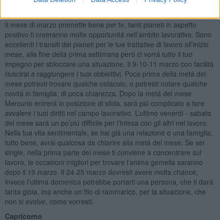
Sagittario
Il mese di marzo promette bene per te, tanti pianeti in aspetto
positivo ti creeranno molte opportunitá nell’ambito lavorativo. Sono
eccellenti i transiti dei pianeti per le tue trattative di lavoro all’inizio
mese, alla fine della prima settimana peró ci vorrá tutto il tuo
impegno per sbloccare una situazione. Il 9-10-11 marzo con facilitá
riuscirai a raggiungere i tuoi obbiettivi. Poco prima della metá del
mese potresti trovare qualche ostacolo, o potresti notare qualche
novitá in famiglia, di poca chiarezza. Dopo la metá del mese
Mercurio entrerá in posizione di sfida, sará piú complicato a fare
avvalere i tuoi diritti nel campo lavorativo. L’ultimo venerdí - sabato
del mese sará un po’piú difficile per l’intesa con gli altri nel lavoro.
Nella tua vita sentimentale, se hai giá una relazione o una famiglia,
tutto bene, avrai qualcosa da chiarire alla metá del mese. Se sei
single, nella prima parte del mese ti conviene a concentrare sul
lavoro, le occasioni migliori per trovare l’anima gemella saranno
dopo il 19 marzo. Il 24-25 marzo dovresti avere molta chance,
invece l’ultima domenica potrebbe portarti una persona, che ti dará
tanta gioia, ma anche un filo di rammarico, per la situazione, che
non si evolve, come vorresti.
Capricorno