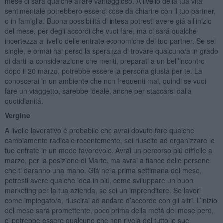
mese ci sará qualche affare vantaggioso. A livello della tua vita
sentimentale potrebbero esserci cose da chiarire con il tuo partner,
o in famiglia. Buona possibilitá di intesa potresti avere giá all’inizio
del mese, per degli accordi che vuoi fare, ma ci sará qualche
incertezza a livello delle entrate economiche del tuo partner. Se sei
single, e ormai hai perso la speranza di trovare qualcuno/a in grado
di darti la considerazione che meriti, preparati a un bell’incontro
dopo il 20 marzo, potrebbe essere la persona giusta per te. La
conoscerai in un ambiente che non frequenti mai, quindi se vuoi
fare un viaggetto, sarebbe ideale, anche per staccarsi dalla
quotidianitá.
Vergine
A livello lavorativo é probabile che avrai dovuto fare qualche
cambiamento radicale recentemente, sei riuscito ad organizzare le
tue entrate in un modo favorevole. Avrai un percorso piú difficile a
marzo, per la posizione di Marte, ma avrai a fianco delle persone
che ti daranno una mano. Giá nella prima settimana del mese,
potresti avere qualche idea in piú, come sviluppare un buon
marketing per la tua azienda, se sei un imprenditore. Se lavori
come impiegato/a, riuscirai ad andare d’accordo con gli altri. L’inizio
del mese sará promettente, poco prima della metá del mese peró,
ci potrebbe essere qualcuno che non rivela del tutto le sue