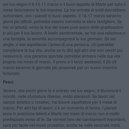
nel tuo segno il 9-10-11 marzo e il buon aspetto di Marte per tutto il
mese favoriranno le tue imprese. Le tue entrate di soldi dovrebbero
aumentare, con i pianeti in buon aspetto. Il 16-17 marzo saranno
giorni piú difficili, potrebbe essere coinvolta la sfera famigliare. Se
hai un’attivitá, verso la fine del mese puoi avere delle gratificazioni
in piú per il tuo lavoro. A livello sentimentale, se hai una relazione o
una famiglia, la serenitá accompagnerá le tue giornate. Se sei
single, e stai aspettando l’arrivo di una persona, chi potrebbe
completare la tua vita, anche se tu dici agli altri che non cerchi piú
nessuno/a, una persona speciale potrebbe arrivare nella tua vita
proprio nel mese di marzo. Il primo e il terzo weekend, il 28-29
marzo saranno le giornate piú propense per un nuovo incontro
fortunato.
Pesci
Venere, che pochi giorni fa é entrato nel tuo segno, ti illuminerá il
mondo, nelle sfumature diverse, molto piacevoli. Se lavori nel
campo artistico o creativo, hai buone aspettative per il mese di
marzo. Per altri tipi di lavori, c’e un momento di fermo, i pianeti
sono in posizione latenti e Marte nel mese di marzo non é molto
predisposto verso di te. Se vorresti fare dei cambiamenti importanti,
sará piú facile nel mese prossimo, anche se nella seconda metá