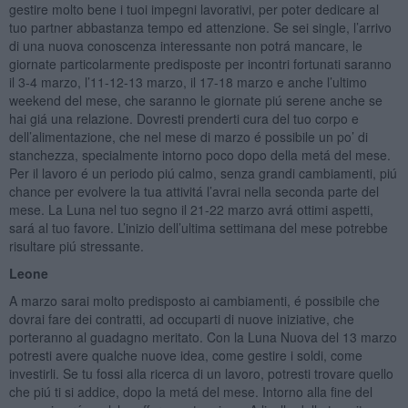
gestire molto bene i tuoi impegni lavorativi, per poter dedicare al
tuo partner abbastanza tempo ed attenzione. Se sei single, l’arrivo
di una nuova conoscenza interessante non potrá mancare, le
giornate particolarmente predisposte per incontri fortunati saranno
il 3-4 marzo, l’11-12-13 marzo, il 17-18 marzo e anche l’ultimo
weekend del mese, che saranno le giornate piú serene anche se
hai giá una relazione. Dovresti prenderti cura del tuo corpo e
dell’alimentazione, che nel mese di marzo é possibile un po’ di
stanchezza, specialmente intorno poco dopo della metá del mese.
Per il lavoro é un periodo piú calmo, senza grandi cambiamenti, piú
chance per evolvere la tua attivitá l’avrai nella seconda parte del
mese. La Luna nel tuo segno il 21-22 marzo avrá ottimi aspetti,
sará al tuo favore. L’inizio dell’ultima settimana del mese potrebbe
risultare piú stressante.
Leone
A marzo sarai molto predisposto ai cambiamenti, é possibile che
dovrai fare dei contratti, ad occuparti di nuove iniziative, che
porteranno al guadagno meritato. Con la Luna Nuova del 13 marzo
potresti avere qualche nuove idea, come gestire i soldi, come
investirli. Se tu fossi alla ricerca di un lavoro, potresti trovare quello
che piú ti si addice, dopo la metá del mese. Intorno alla fine del