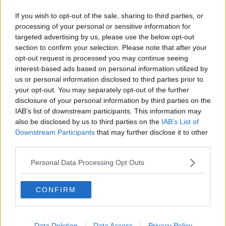
sará piú facile che incontri la persona, che vorresti per il tuo futuro.
If you wish to opt-out of the sale, sharing to third parties, or
Il terzo weekend, il 24-25 marzo dovrebbero portare bene, mentre
processing of your personal or sensitive information for
l’ultima domenica del mese potrebbe essere ambigua, potrebbe
targeted advertising by us, please use the below opt-out
portare tanta gioia, ma anche un’incomprensione.
section to confirm your selection. Please note that after your
Scorpione
opt-out request is processed you may continue seeing
interest-based ads based on personal information utilized by
Dopo il mese scorso passato con combattimenti in varie fronti,
questo mese finalmente ti aspetta piú serenitá. A livello lavorativo
us or personal information disclosed to third parties prior to
dovrebbe andare molto meglio, troverai le strade piú agevoli,
your opt-out. You may separately opt-out of the further
qualunque progetto tu abbia per la tua azienda. Se lavori come
disclosure of your personal information by third parties on the
impiegato, procede tutto bene, solo l’ultimo inizio settimana potresti
IAB’s list of downstream participants. This information may
avere un’incomprensione con un collaboratore. Gli affari
also be disclosed by us to third parties on the
IAB’s List of
dovrebbero andare meglio la seconda parte del mese, con piú
Downstream Participants
that may further disclose it to other
pianeti in aspetto positivo. A livello sentimentale le tue
third parties.
problematiche con il tuo partner o in famiglia saranno risolti
recentemente, la posizione favorevole di Venere é un buon alleato,
Personal Data Processing Opt Outs
perché le cose vadano molto bene. Se sei single, in cerca del
partner, marzo é il mese quando potresti trovare la persona, che
CONFIRM
abbia tutte le caratteristiche che vorresti. La Luna nel tuo segno il
3-4 marzo potrebbe portare la persona giusta, come pure il primo
weekend del mese, avrai ancora piú chance il 12-13 marzo e nella
penultima domenica del mese.
Data Deletion
Data Access
Privacy Policy