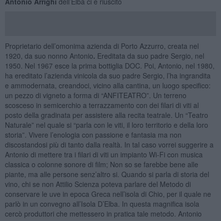
Antonio Arrighi
dell’Elba ci è riuscito
Proprietario dell’omonima azienda di Porto Azzurro, creata nel
1920, da suo nonno Antonio
.
Ereditata da suo padre Sergio, nel
1950. Nel 1967 esce la prima bottiglia DOC. Poi, Antonio, nel 1980,
ha ereditato l’azienda vinicola da suo padre Sergio, l’ha ingrandita
e ammodernata, creandoci, vicino alla cantina, un luogo specifico:
un pezzo di vigneto a forma di “ANFITEATRO”. Un terreno
scosceso in semicerchio a terrazzamento con dei filari di viti al
posto della gradinata per assistere alla recita teatrale. Un “Teatro
Naturale” nel quale si “parla con le viti, il loro territorio e della loro
storia”. Vivere l’enologia con passione e fantasia ma non
discostandosi più di tanto dalla realtà. In tal caso vorrei suggerire a
Antonio di mettere tra i filari di viti un impianto Wi-Fi con musica
classica o colonne sonore di film; Non so se farebbe bene alle
piante, ma alle persone senz’altro si. Quando si parla di storia del
vino, chi se non Attilio Scienza poteva parlare del Metodo di
conservare le uve in epoca Greca nell’isola di Chio, per il quale ne
parlò in un convegno all’Isola D’Elba. In questa magnifica isola
cercò produttori che mettessero in pratica tale metodo. Antonio