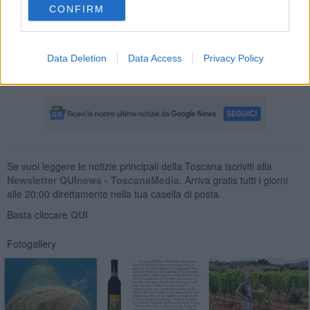
CONFIRM
Data Deletion
Data Access
Privacy Policy
Nadio Stronchi
Se vuoi leggere le notizie principali della Toscana iscriviti alla
Newsletter QUInews - ToscanaMedia.
Arriva gratis tutti i giorni
alle 20:00 direttamente nella tua casella di posta.
Basta cliccare
QUI
Fotogallery