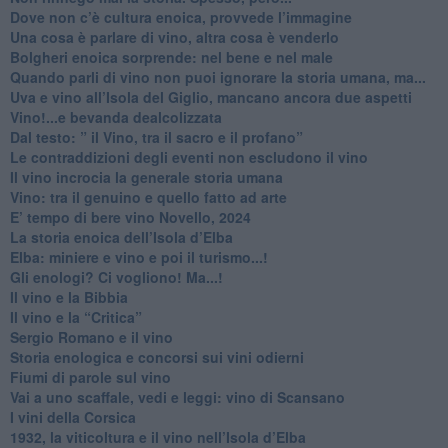
​Dove non c’è cultura enoica, provvede l’immagine
​Una cosa è parlare di vino, altra cosa è venderlo
Bolgheri enoica sorprende: nel bene e nel male
​Quando parli di vino non puoi ignorare la storia umana, ma...
Uva e vino all’Isola del Giglio, mancano ancora due aspetti
​Vino!...e bevanda dealcolizzata
​Dal testo: ” il Vino, tra il sacro e il profano”
Le contraddizioni degli eventi non escludono il vino
​Il vino incrocia la generale storia umana
Vino: tra il genuino e quello fatto ad arte
E’ tempo di bere vino Novello, 2024
La storia enoica dell’Isola d’Elba
Elba: miniere e vino e poi il turismo...!
​Gli enologi? Ci vogliono! Ma...!
​Il vino e la Bibbia
​Il vino e la “Critica”
Sergio Romano e il vino
​Storia enologica e concorsi sui vini odierni
Fiumi di parole sul vino
​Vai a uno scaffale, vedi e leggi: vino di Scansano
​I vini della Corsica
​1932, la viticoltura e il vino nell’Isola d’Elba