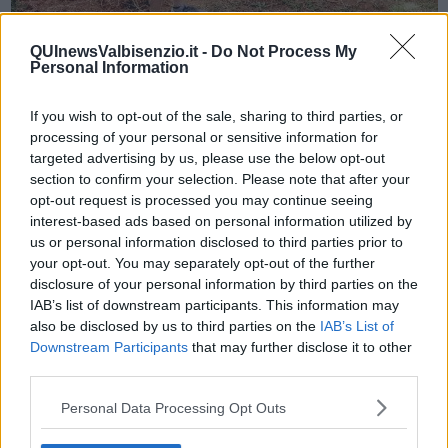
QUInewsValbisenzio.it -
Do Not Process My
Personal Information
Ora un poco di concretezza: ho degustato l’Aleatico”SILOSO’ “
2021, e mi ha dato le seguenti sensazioni. Colore: rosso granato
carico. Profumo: elegante, persistente con sentori di ciliegia
If you wish to opt-out of the sale, sharing to third parties, or
marasca appassita. Gusto: dolce ma con una vena di freschezza,
processing of your personal or sensitive information for
scorrevole, si ripete la ciliegia marasca appassita, fine e armonico,
targeted advertising by us, please use the below opt-out
molto persistente.
section to confirm your selection. Please note that after your
opt-out request is processed you may continue seeing
interest-based ads based on personal information utilized by
us or personal information disclosed to third parties prior to
your opt-out. You may separately opt-out of the further
disclosure of your personal information by third parties on the
IAB’s list of downstream participants. This information may
also be disclosed by us to third parties on the
IAB’s List of
Downstream Participants
that may further disclose it to other
third parties.
Personal Data Processing Opt Outs