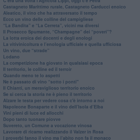
​C’era una volta l'Agricola Lippi, oggi c'è Petra
​Castagneto Marittimo rurale, Castagneto Carducci enoico
Aleatico, il vino che ha attraversato il tempo
Ecco un vino delle colline del campigliese
“La Bandita” e “La Cerreta”, vicini ma diversi
​Il Prosecco Spumante, “Champagne” dei “poveri”?
​La lotta eroica dei docenti e degli enologi
​La vitivinicoltura e l’enologia ufficiale e quella ufficiosa
​Un vino, due “strade”
Lodano
​La competizione ha giovato in qualsiasi epoca
Il territorio, le colline ed il terroir
Quando meno te lo aspetti
​Ne è passato di vino “sotto i ponti"
​Il Chianti, un meraviglioso territorio enoico
​Se si cerca la storia ne è pieno il territorio
Alzare le testa per vedere cosa c'è intorno a noi
​Napoleone Bonaparte e il vino dell’Isola d’Elba
Vini pieni di luce ed allocchi
Dopo tanto tuonare piovve
Suvereto, un Comune a vocazione vinosa
Lavorare di ricamo realizzando il Valzer in Rosa
​I proverbi fanno il vino ma l’abito non fa il monaco