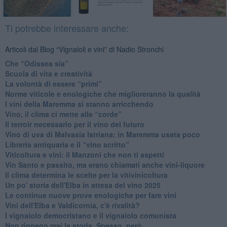
Ti potrebbe interessare anche:
Articoli dal Blog “Vignaioli e vini” di Nadio Stronchi
​Che “Odissea sia”
Scuola di vita e creatività
​La volontà di essere “primi”
Norme viticole e enologiche che miglioreranno la qualità
​I vini della Maremma si stanno arricchendo
Vino, il clima ci mette alle “corde”
Il terroir necessario per il vino del futuro
​Vino di uva di Malvasia Istriana: in Maremma usata poco
​Libreria antiquaria e il “vino scritto”
​Viticoltura e vini: il Manzoni che non ti aspetti
​Vin Santo e passito, ma erano chiamati anche vini-liquore
Il clima determina le scelte per la vitivinicoltura
Un po' storia dell'Elba in attesa del vino 2025
Le continue nuove prove enologiche per fare vini
Vini dell'Elba e Valdicornia, c'è rivalità?
​I vignaiolo democristano e il vignaiolo comunista
​Non rinnego mai la storia. Spesso, però...