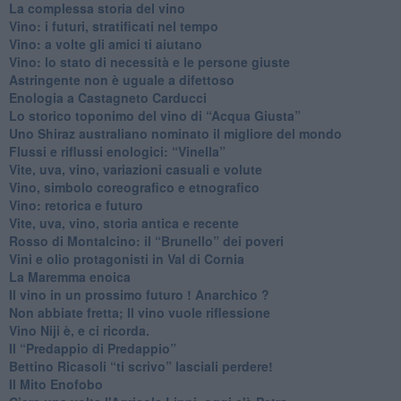
​La complessa storia del vino
​Vino: i futuri, stratificati nel tempo
Vino: a volte gli amici ti aiutano
Vino: lo stato di necessità e le persone giuste
​Astringente non è uguale a difettoso
Enologia a Castagneto Carducci
Lo storico toponimo del vino di “Acqua Giusta”
Uno Shiraz australiano nominato il migliore del mondo
​Flussi e riflussi enologici: “Vinella”
Vite, uva, vino, variazioni casuali e volute
Vino, simbolo coreografico e etnografico
​Vino: retorica e futuro
​Vite, uva, vino, storia antica e recente
​Rosso di Montalcino: il “Brunello” dei poveri
Vini e olio protagonisti in Val di Cornia
​La Maremma enoica
Il vino in un prossimo futuro ! Anarchico ?
​Non abbiate fretta; Il vino vuole riflessione
​Vino Niji è, e ci ricorda.
Il “Predappio di Predappio”
Bettino Ricasoli “ti scrivo” lasciali perdere!
Il Mito Enofobo