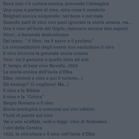
​Dove non c’è cultura enoica, provvede l’immagine
​Una cosa è parlare di vino, altra cosa è venderlo
Bolgheri enoica sorprende: nel bene e nel male
​Quando parli di vino non puoi ignorare la storia umana, ma...
Uva e vino all’Isola del Giglio, mancano ancora due aspetti
​Vino!...e bevanda dealcolizzata
​Dal testo: ” il Vino, tra il sacro e il profano”
Le contraddizioni degli eventi non escludono il vino
​Il vino incrocia la generale storia umana
Vino: tra il genuino e quello fatto ad arte
E’ tempo di bere vino Novello, 2024
La storia enoica dell’Isola d’Elba
Elba: miniere e vino e poi il turismo...!
​Gli enologi? Ci vogliono! Ma...!
​Il vino e la Bibbia
​Il vino e la “Critica”
Sergio Romano e il vino
​Storia enologica e concorsi sui vini odierni
Fiumi di parole sul vino
​Vai a uno scaffale, vedi e leggi: vino di Scansano
​I vini della Corsica
​1932, la viticoltura e il vino nell’Isola d’Elba