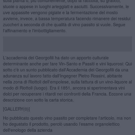
sulla pianta o, più comunemente, dopo la raccolta, su graticci,
stuoie o appese in luoghi arieggiati e asciutti. Successivamente, le
uve appassite vengono pigiate e la fermentazione del mosto
avviene, invece, a bassa temperatura facendo rimanere dei residui
zuccheri a seconda di che qualità di vino passito si vuole. Segue
l'affinamento e l'imbottigliamento.
L'accademia dei Georgofili ha dato un apporto culturale
determinante anche per fare Vin-Santo e Passiti e vini liquorosi: Qui
sotto c'è un sunto pubblicato dall'Accademia dei Georgofili da una
adunanza sul lavoro fatto dall'Ingegner Pietro Rossini, abitante
nella zona di Riottoli dell'empolese, sulla fattura di un vino-liquore al
modo di Riottoli (luogo). Era il 1851, ancora si sperimentava vini
dolci per recuperare i ritardi nei confronti della Francia. Eccone una
descrizione con sotto la carta storica.
[GALLERY(0)]
Ho pubblicato questo vino passito per completare l'articolo, ma non
ho degustato il prodotto, perciò usando l'esame organolettico
dell'enologo della azienda