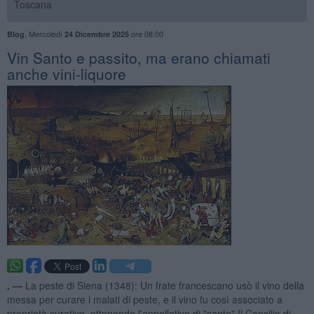
Toscana
,
Mercoledì
ore 08:00
Blog
24 Dicembre 2025
​Vin Santo e passito, ma erano chiamati
anche vini-liquore
. —
La peste di Siena (1348): Un frate francescano usò il vino della
messa per curare i malati di peste, e il vino fu così associato a
proprietà curative, ottenendo l'appellativo di "santo".Il Concilio di