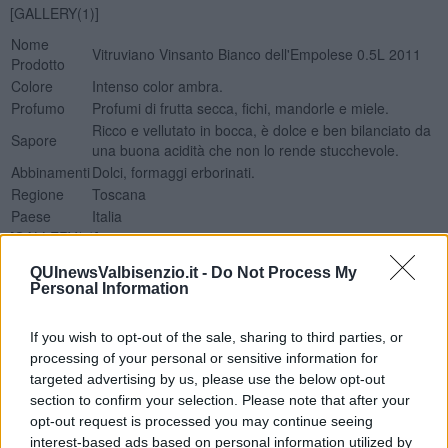
[GALLERY(1)]
Nome
Vitruviano Vinsanto Bianco dell'Empolese 0.5L 2011
Prodotto
Colore
Intenso color ambra.
Profumo
Profumi di frutta secca, fichi, mandorle e miele.
Ricco e vellutato in bocca, è dolce e ben bilanciato da
Sapore
una buona acidità che non lo rende stucchevole.
Abbinamenti
Dolci, formaggi erborinati.
Regione
Toscana
Paese
Italia
[GALLERY(2)]
Nadio Stronchi
QUInewsValbisenzio.it -
Do Not Process My
Personal Information
If you wish to opt-out of the sale, sharing to third parties, or
processing of your personal or sensitive information for
targeted advertising by us, please use the below opt-out
Se vuoi leggere le notizie principali della Toscana iscriviti alla
section to confirm your selection. Please note that after your
Newsletter QUInews - ToscanaMedia.
Arriva gratis tutti i giorni
opt-out request is processed you may continue seeing
alle 20:00 direttamente nella tua casella di posta.
interest-based ads based on personal information utilized by