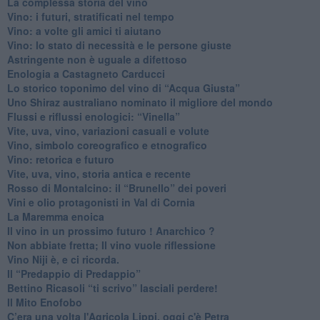
​La complessa storia del vino
​Vino: i futuri, stratificati nel tempo
Vino: a volte gli amici ti aiutano
Vino: lo stato di necessità e le persone giuste
​Astringente non è uguale a difettoso
Enologia a Castagneto Carducci
Lo storico toponimo del vino di “Acqua Giusta”
Uno Shiraz australiano nominato il migliore del mondo
​Flussi e riflussi enologici: “Vinella”
Vite, uva, vino, variazioni casuali e volute
Vino, simbolo coreografico e etnografico
​Vino: retorica e futuro
​Vite, uva, vino, storia antica e recente
​Rosso di Montalcino: il “Brunello” dei poveri
Vini e olio protagonisti in Val di Cornia
​La Maremma enoica
Il vino in un prossimo futuro ! Anarchico ?
​Non abbiate fretta; Il vino vuole riflessione
​Vino Niji è, e ci ricorda.
Il “Predappio di Predappio”
Bettino Ricasoli “ti scrivo” lasciali perdere!
Il Mito Enofobo
​C’era una volta l'Agricola Lippi, oggi c'è Petra