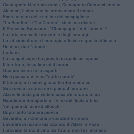
​Castagneto Marittimo rurale, Castagneto Carducci enoico
Aleatico, il vino che ha attraversato il tempo
Ecco un vino delle colline del campigliese
“La Bandita” e “La Cerreta”, vicini ma diversi
​Il Prosecco Spumante, “Champagne” dei “poveri”?
​La lotta eroica dei docenti e degli enologi
​La vitivinicoltura e l’enologia ufficiale e quella ufficiosa
​Un vino, due “strade”
Lodano
​La competizione ha giovato in qualsiasi epoca
Il territorio, le colline ed il terroir
Quando meno te lo aspetti
​Ne è passato di vino “sotto i ponti"
​Il Chianti, un meraviglioso territorio enoico
​Se si cerca la storia ne è pieno il territorio
Alzare le testa per vedere cosa c'è intorno a noi
​Napoleone Bonaparte e il vino dell’Isola d’Elba
Vini pieni di luce ed allocchi
Dopo tanto tuonare piovve
Suvereto, un Comune a vocazione vinosa
Lavorare di ricamo realizzando il Valzer in Rosa
​I proverbi fanno il vino ma l’abito non fa il monaco