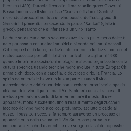
Firenze (1439): Durante il concilio, il metropolita greco Giovanni
Bessarione bevve il vino e disse "Questo è il vino di Xantos!",
riferendosi probabilmente a un vino passito dell'isola greca di
Santorini. I presenti, non capendo la parola "Xantos" (giallo in
greco), pensarono che si riferisse a un vino "santo".
Le date sopra citate sono solo indicative il vino più o meno dolce è
nato per caso e con metodi empirici e si perde nei tempi passati.
Col tempo si è, diciamo, perfezionato con molta lentezza, come del
restoè successo per tutti i tipi di vini arrivati fino agli anni 1960,
quando le prime associazioni enologiche si sono organizzate con la
cultura specifica usando tecniche molto evolute in tutta Europa; Chi
prima e chi dopo, con a capofila, è doveroso dirlo, la Francia. Lo
spirito commerciale ha voluto la sua parte usando il vino
mescolandolo o addizionandolo con zucchero, aromi vari e spezie
chiamandolo vino-liquore, ma il Vin Santo era ed è altra cosa. Il
metodo per farlo è quello di fare fermentare il mosto di uve
appassite, molto zuccherino, fino all'esaurimento degli zuccheri
facendo del vino molto alcolico, profumato, asciutto e caldo al
gusto. Il passito, invece, si fa sempre attraverso un processo di
appassimento delle uve come il Vin Santo, che permette di
concentrare zuccheri e aromi. Le uve vengono lasciate appassire