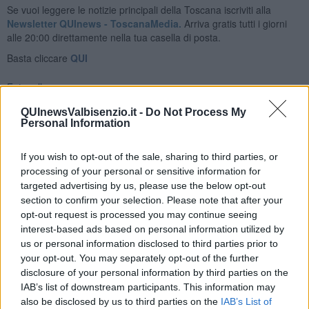
Se vuoi leggere le notizie principali della Toscana iscriviti alla
Newsletter QUInews - ToscanaMedia.
Arriva gratis tutti i giorni
alle 20:00 direttamente nella tua casella di posta.
Basta cliccare
QUI
Fotogallery
QUInewsValbisenzio.it -
Do Not Process My
Personal Information
If you wish to opt-out of the sale, sharing to third parties, or
processing of your personal or sensitive information for
targeted advertising by us, please use the below opt-out
Ti potrebbe interessare anche:
section to confirm your selection. Please note that after your
opt-out request is processed you may continue seeing
Articoli dal Blog “Vignaioli e vini” di Nadio Stronchi
interest-based ads based on personal information utilized by
​Che “Odissea sia”
us or personal information disclosed to third parties prior to
Scuola di vita e creatività
your opt-out. You may separately opt-out of the further
​La volontà di essere “primi”
disclosure of your personal information by third parties on the
Norme viticole e enologiche che miglioreranno la qualità
IAB’s list of downstream participants. This information may
​I vini della Maremma si stanno arricchendo
also be disclosed by us to third parties on the
IAB’s List of
Vino, il clima ci mette alle “corde”