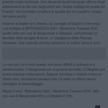
protetto e ben luminoso. Uno dei pochi locali nel quale offrono degli
abbinamenti ai cibi con degli ottimi vini; Scelta intelligente quella del
Franchi, ma dovrebbe ampliare le qualità dei vini (quattro, cinque
vini sono pochi)
Insieme ai taglieri si è chiesto, su consiglio di Gaston e Veronica,
una bottiglia di BOTROSECCO 2021, Maremma Toscana DOC,
quello fatto con uve di Sangiovese e Ciliegiolo, nell’azienda Le
Mortelle della famiglia Antinori, in Castiglione della Pescaia
Grosseto. Una azienda vinicola adiacente le colline verso il nord.
Le uve con cui è fatto questo vino sono difficili a coltivare e a
vendemmiare; Il Sangiovese per la propria tannicità, il Ciliegiolo per
la sua precoce maturazione. Eppure l’enologo è riuscito a fare un
ottimo vino, facendomi pensare che c’è stato un ottimo lavoro
enologico di assemblaggio.
Ripeto il vino: “Botrosecco 2021, Maremma Toscana DOC, fatto
con uva di Sangiovese 85% e Ciliegiolo il 15%.