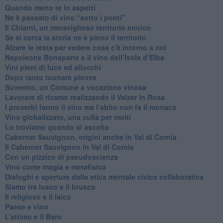
Quando meno te lo aspetti
​Ne è passato di vino “sotto i ponti"
​Il Chianti, un meraviglioso territorio enoico
​Se si cerca la storia ne è pieno il territorio
Alzare le testa per vedere cosa c'è intorno a noi
​Napoleone Bonaparte e il vino dell’Isola d’Elba
Vini pieni di luce ed allocchi
Dopo tanto tuonare piovve
Suvereto, un Comune a vocazione vinosa
Lavorare di ricamo realizzando il Valzer in Rosa
​I proverbi fanno il vino ma l’abito non fa il monaco
Vino globalizzato, una culla per molti
Lo troviamo quando si ascolta
Cabernet Sauvignon, origini anche in Val di Cornia
Il Cabernet Sauvignon in Val di Cornia
Con un pizzico di pseudoscienza
​Vino come magia e metafisica
Dialoghi e aperture dalla etica mentale civica collaborativa
Siamo tra lusco e il brusco
Il religioso e il laico
​Paese e vino
L’attimo e il Baro