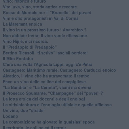
​Vino: retorica e futuro
​Vite, uva, vino, storia antica e recente
​Rosso di Montalcino: il “Brunello” dei poveri
Vini e olio protagonisti in Val di Cornia
​La Maremma enoica
Il vino in un prossimo futuro ! Anarchico ?
​Non abbiate fretta; Il vino vuole riflessione
​Vino Niji è, e ci ricorda.
Il “Predappio di Predappio”
Bettino Ricasoli “ti scrivo” lasciali perdere!
Il Mito Enofobo
​C’era una volta l'Agricola Lippi, oggi c'è Petra
​Castagneto Marittimo rurale, Castagneto Carducci enoico
Aleatico, il vino che ha attraversato il tempo
Ecco un vino delle colline del campigliese
“La Bandita” e “La Cerreta”, vicini ma diversi
​Il Prosecco Spumante, “Champagne” dei “poveri”?
​La lotta eroica dei docenti e degli enologi
​La vitivinicoltura e l’enologia ufficiale e quella ufficiosa
​Un vino, due “strade”
Lodano
​La competizione ha giovato in qualsiasi epoca
Il territorio, le colline ed il terroir