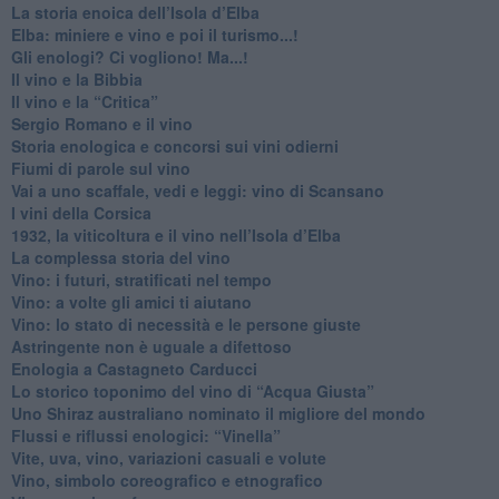
La storia enoica dell’Isola d’Elba
Elba: miniere e vino e poi il turismo...!
​Gli enologi? Ci vogliono! Ma...!
​Il vino e la Bibbia
​Il vino e la “Critica”
Sergio Romano e il vino
​Storia enologica e concorsi sui vini odierni
Fiumi di parole sul vino
​Vai a uno scaffale, vedi e leggi: vino di Scansano
​I vini della Corsica
​1932, la viticoltura e il vino nell’Isola d’Elba
​La complessa storia del vino
​Vino: i futuri, stratificati nel tempo
Vino: a volte gli amici ti aiutano
Vino: lo stato di necessità e le persone giuste
​Astringente non è uguale a difettoso
Enologia a Castagneto Carducci
Lo storico toponimo del vino di “Acqua Giusta”
Uno Shiraz australiano nominato il migliore del mondo
​Flussi e riflussi enologici: “Vinella”
Vite, uva, vino, variazioni casuali e volute
Vino, simbolo coreografico e etnografico