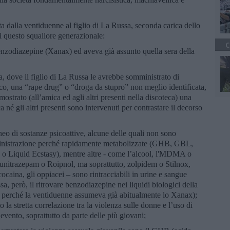
 dalla ventiduenne al figlio di La Russa, seconda carica dello
di questo squallore generazionale:
C
enzodiazepine (Xanax) ed aveva già assunto quella sera della
a, dove il figlio di La Russa le avrebbe somministrato di
co, una “rape drug” o “droga da stupro” non meglio identificata,
ostrato (all’amica ed agli altri presenti nella discoteca) una
 né gli altri presenti sono intervenuti per contrastare il decorso
eo di sostanze psicoattive, alcune delle quali non sono
ministrazione perché rapidamente metabolizzate (GHB, GBL,
o Liquid Ecstasy), mentre altre - come l’alcool, l'MDMA o
lunitrazepam o Roipnol, ma soprattutto, zolpidem o Stilnox,
aina, gli oppiacei – sono rintracciabili in urine e sangue
, però, il ritrovare benzodiazepine nei liquidi biologici della
o, perché la ventiduenne assumeva già abitualmente lo Xanax);
a stretta correlazione tra la violenza sulle donne e l’uso di
’evento, soprattutto da parte delle più giovani;