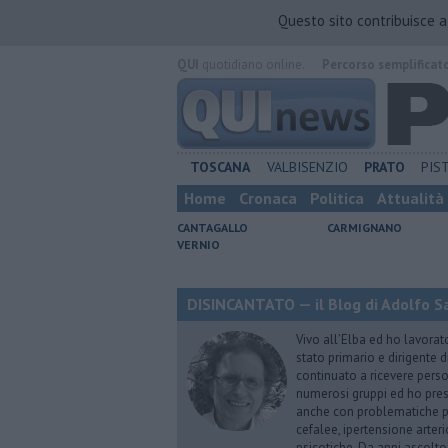
Questo sito contribuisce 
QUI
quotidiano online.
Percorso semplificat
TOSCANA
VALBISENZIO
PRATO
PIS
Home
Cronaca
Politica
Attualità
CANTAGALLO
CARMIGNANO
VERNIO
DISINCANTATO — il Blog di Adolfo S
Vivo all’Elba ed ho lavorat
stato primario e dirigente 
continuato a ricevere person
numerosi gruppi ed ho pres
anche con problematiche ps
cefalee, ipertensione arter
psicotiche. Da anni ascolto