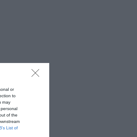
sonal or
ection to
ou may
 personal
out of the
 downstream
B’s List of