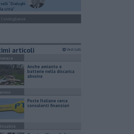
selli “Dialoghi
la città"
Condoglianze
imi articoli
Vedi tutti
ronaca
Anche amianto e
batterie nella discarica
abusiva
avoro
Poste Italiane cerca
consulenti finanziari
ttualità