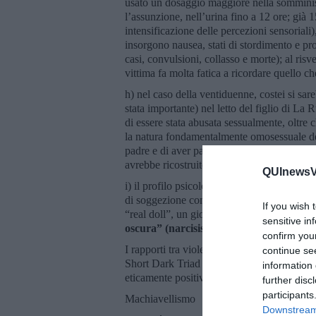
usato un dosaggio maggiore nella somminist
l’assunzione, nell’urina fino a 12 ore; già 
intensificazione delle percezioni sensoriali)
insorgono nausea, stati di stordimento e pro
casi, convulsioni, collasso e morte); al ri
vittima fa molta fatica a ricordare quello c
h) nel caso della ventiduenne, costei si sar
stata importante) nel letto del figlio di L
di essere stata abusata sessualmente, oltre 
la natura fondamentalmente omosessuale del
padre e di aver parlato con la La Russa-mad
avrebbe ricostruito gli avvenimenti con l’a
QUInewsVa
i) il profilo psicologico dell’abusatore è q
di soggezione completa psichica e fisica, 
If you wish 
“real doll”, un giocattolo sessuale inanimato
sensitive in
oscura” (narcisismo, machiavellismo, psic
confirm you
I rapporti tra violenza sessuale giovanile e 
continue se
Short Dark Triad (SD3)” di Jones e Paulhus,
information 
eticamente positivo:
further disc
participants
Machiavellismo
Downstream 