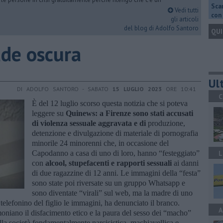
Scar
Vedi tutti
con 
gli articoli
del blog di Adolfo Santoro
QUI
iade oscura
Ult
DI ADOLFO SANTORO - SABATO
15 LUGLIO 2023
ORE 10:41
C
È del 12 luglio scorso questa notizia che si poteva
leggere su
Quinews: a Firenze sono stati accusati
di violenza sessuale aggravata e di
produzione,
detenzione e divulgazione di materiale di pornografia
minorile 24 minorenni che, in occasione del
Capodanno a casa di uno di loro, hanno “festeggiato”
L
con
alcool, stupefacenti e rapporti sessuali
ai danni
di due ragazzine di 12 anni. Le immagini della “festa”
sono state poi riversate su un gruppo Whatsapp e
sono diventate “virali” sul web, ma la madre di uno
 telefonino del figlio le immagini, ha denunciato il branco.
A
oniano il disfacimento etico e la paura del sesso dei “macho”
ella società fondamentalmente narcisistica, machiavellica e