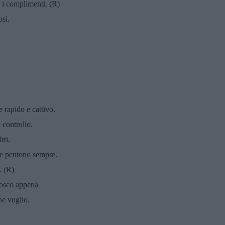
 i complimenti. (R)
si.
e rapido e cattivo.
 controllo.
tri.
ne pentono sempre.
. (R)
nosco appena
he voglio.