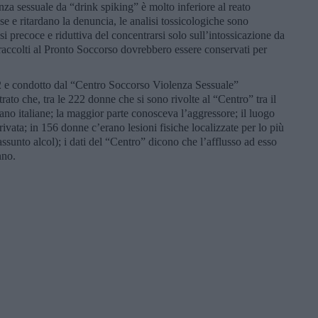
za sessuale da “drink spiking” è molto inferiore al reato
 e ritardano la denuncia, le analisi tossicologiche sono
si precoce e riduttiva del concentrarsi solo sull’intossicazione da
 raccolti al Pronto Soccorso dovrebbero essere conservati per
22 e condotto dal “Centro Soccorso Violenza Sessuale”
ato che, tra le 222 donne che si sono rivolte al “Centro” tra il
no italiane; la maggior parte conosceva l’aggressore; il luogo
rivata; in 156 donne c’erano lesioni fisiche localizzate per lo più
o assunto alcol); i dati del “Centro” dicono che l’afflusso ad esso
nno.