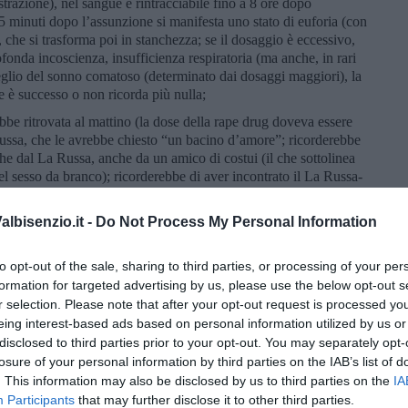
razione), nel sangue è rintracciabile fino a 8 ore dopo
15 minuti dopo l’assunzione si manifesta uno stato di euforia (con
, che si trasforma poi in stanchezza; se il dosaggio è eccessivo,
fonda incoscienza, insufficienza respiratoria (ma anche, in rari
sveglio del sonno comatoso (determinato dai dosaggi maggiori), la
he è successo o non ricorda più nulla;
ebbe ritrovata al mattino (la dose della rape drug doveva essere
a Russa, che le avrebbe chiesto “un bacino d’amore”; ricorderebbe
che dal La Russa, anche da un amico di costui (il che sottolinea
 sesso da branco); ricorderebbe di aver incontrato il La Russa-
re; dopo essersi allontanata da casa La Russa, con fatica
mica e si sarebbe poi recata al Pronto Soccorso ospedaliero;
lbisenzio.it -
Do Not Process My Personal Information
uello di una persona che vuole rendere la vittima inerme, in stato
incosciente per abusarne a proprio piacimento, come se fosse una
to opt-out of the sale, sharing to third parties, or processing of your per
; il
profilo psicologico è, dunque, quello della “triade
formation for targeted advertising by us, please use the below opt-out s
opatia), che ben si integra nella “mentalità fascista”.
r selection. Please note that after your opt-out request is processed y
“triade oscura” sono stati studiati soprattutto attraverso la “The
eing interest-based ads based on personal information utilized by us or
 che è composta dai seguenti items, in cui (R) indica il valore
disclosed to third parties prior to your opt-out. You may separately opt-
losure of your personal information by third parties on the IAB’s list of
. This information may also be disclosed by us to third parties on the
IA
Participants
that may further disclose it to other third parties.