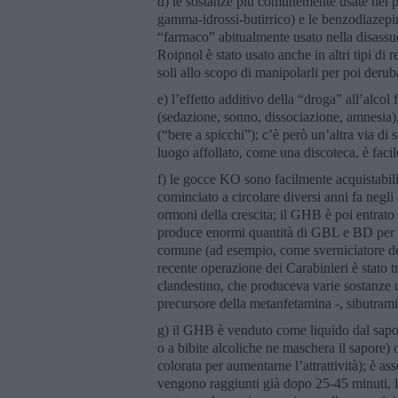
d) le sostanze più comunemente usate nel p
gamma-idrossi-butirrico) e le benzodiazep
“farmaco” abitualmente usato nella disassue
Roipnol è stato usato anche in altri tipi di
soli allo scopo di manipolarli per poi deruba
e) l’effetto additivo della “droga” all’alcol f
(sedazione, sonno, dissociazione, amnesia), 
(“bere a spicchi”); c’è però un’altra via d
luogo affollato, come una discoteca, è faci
f) le gocce KO sono facilmente acquistabili
cominciato a circolare diversi anni fa negli
ormoni della crescita; il GHB è poi entrato 
produce enormi quantità di GBL e BD per la 
comune (ad esempio, come sverniciatore dell
recente operazione dei Carabinieri è stato t
clandestino, che produceva varie sostanze us
precursore della metanfetamina -, sibutra
g) il GHB è venduto come liquido dal sapo
o a bibite alcoliche ne maschera il sapore)
colorata per aumentarne l’attrattività); è as
vengono raggiunti già dopo 25-45 minuti, la