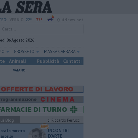
22°
37°
EO:
VERNIO
QuiNews.net
vedì
06 Agosto 2026
ZZO
GROSSETO
MASSA CARRARA
ste
Animali
Pubblicità
Contatti
VAIANO
ui Blog
di Riccardo Ferrucci
INCONTRI
ucca la mostra
D'ARTE
Marcello