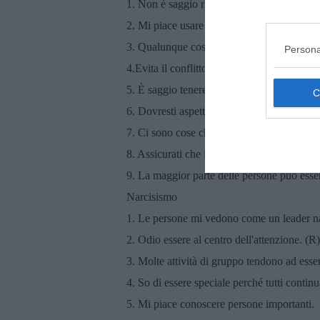
1. Non è saggio rivelare i propri segreti.
2. Mi piace usare la manipolazione intellige
3. Qualunque cosa serva, devi portare le pe
Persona
4.Evita il conflitto diretto con gli altri perc
5. È saggio tenere traccia delle informazion
6. Dovresti aspettare il momento giusto per
7. Ci sono cose che dovresti nascondere agli
8. Assicurati che i tuoi piani avvantaggino te
9. La maggior parte delle persone può esse
Narcisismo
1. Le persone mi vedono come un leader na
2. Odio essere al centro dell'attenzione. (R)
3. Molte attività di gruppo tendono ad esse
4. So di essere speciale perché tutti contin
5. Mi piace conoscere persone importanti.