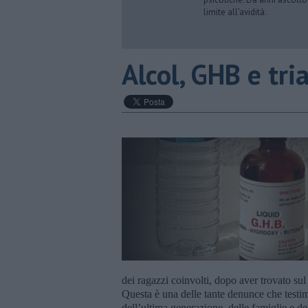
limite all’avidità.
​Alcol, GHB e tr
dei ragazzi coinvolti, dopo aver trovato sul
Questa è una delle tante denunce che testim
dell’ultima generazione, delle famiglie e d