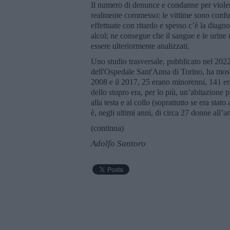
Il numero di denunce e condanne per violen
realmente commesso: le vittime sono confuse
effettuate con ritardo e spesso c’è la diagno
alcol; ne consegue che il sangue e le urine
essere ulteriormente analizzati.
Uno studio trasversale, pubblicato nel 20
dell'Ospedale Sant'Anna di Torino, ha mostr
2008 e il 2017, 25 erano minorenni, 141 era
dello stupro era, per lo più, un’abitazione p
alla testa e al collo (soprattutto se era stat
è, negli ultimi anni, di circa 27 donne all’a
(continua)
Adolfo Santoro