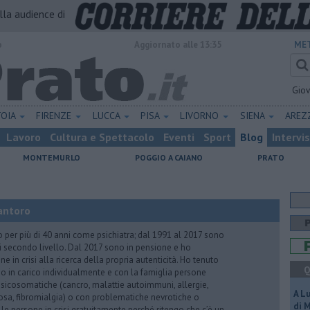
alla audience di
o
Aggiornato alle 13:35
MET
Gio
TOIA
FIRENZE
LUCCA
PISA
LIVORNO
SIENA
ARE
Lavoro
Cultura e Spettacolo
Eventi
Sport
Blog
Intervi
MONTEMURLO
POGGIO A CAIANO
PRATO
antoro
o per più di 40 anni come psichiatra; dal 1991 al 2017 sono
di secondo livello. Dal 2017 sono in pensione e ho
e in crisi alla ricerca della propria autenticità. Ho tenuto
Q
o in carico individualmente e con la famiglia persone
icosomatiche (cancro, malattie autoimmuni, allergie,
A L
iosa, fibromialgia) o con problematiche nevrotiche o
di 
 le persone in crisi gratuitamente perché ritengo che c’è un