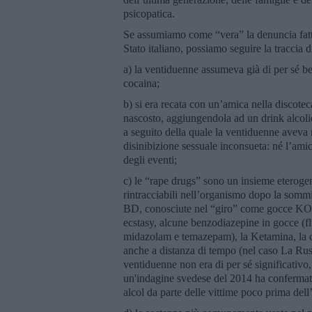
psicopatica.
Se assumiamo come “vera” la denuncia fatta
Stato italiano, possiamo seguire la traccia 
a) la ventiduenne assumeva già di per sé b
cocaina;
b) si era recata con un’amica nella discotec
nascosto, aggiungendola ad un drink alcoli
a seguito della quale la ventiduenne aveva m
disinibizione sessuale inconsueta: né l’amica
degli eventi;
c) le “rape drugs” sono un insieme eterogen
rintracciabili nell’organismo dopo la som
BD, conosciute nel “giro” come gocce KO 
ecstasy, alcune benzodiazepine in gocce (f
midazolam e temazepam), la Ketamina, la coc
anche a distanza di tempo (nel caso La Russa
ventiduenne non era di per sé significativ
un'indagine svedese del 2014 ha confermato l
alcol da parte delle vittime poco prima dell