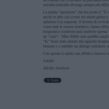
suicidio/omicidio divenga sempre più diffu
La quinta “questione” che hai posto è: “È s
anche in altri casi (come nei mariti gelosi e
opinione è la seguente. Il divieto di avvic
come tutte le misure restrittive, hanno effi
terapeutico condiviso può risolvere questa 
un “caso”: "Miss Miller non sarebbe naufraga
“Io” fosse stato aiutato dal rapporto terape
fantasie e a stabilire un dialogo redentore 
Con questo ti saluto con affetto e rinnovo l
Adolfo
Adolfo Santoro