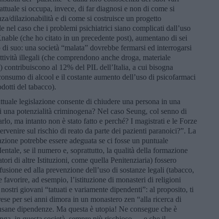
 attuale si occupa, invece, di far diagnosi e non di come si
/dilazionabilità e di come si costruisce un progetto
 nel caso che i problemi psichiatrici siano complicati dall’uso
Knable (che ho citato in un precedente post), aumentano di sei
to di suo: una società “malata” dovrebbe fermarsi ed interrogarsi
attività illegali (che comprendono anche droga, materiale
 contribuiscono al 12% del PIL dell’Italia, a cui bisogna
 consumo di alcool e il costante aumento dell’uso di psicofarmaci
dotti del tabacco).
ttuale legislazione consente di chiudere una persona in una
i una potenzialità criminogena? Nel caso Seung, col senno di
arlo, ma intanto non è stato fatto e perché? I magistrati e le Forze
rvenire sul rischio di reato da parte dei pazienti paranoici?”. La
lazione potrebbe essere adeguata se ci fosse un puntuale
Mentale, se il numero e, soprattutto, la qualità della formazione
tori di altre Istituzioni, come quella Penitenziaria) fossero
iffusione ed alla prevenzione dell’uso di sostanze legali (tabacco,
e favorire, ad esempio, l’istituzione di monasteri di religioni
 nostri giovani “tatuati e variamente dipendenti”: al proposito, ti
se per sei anni dimora in un monastero zen “alla ricerca di
e insane dipendenze. Ma questa è utopia! Ne consegue che è
venga, in questa società, sempre più rischioso … e che il