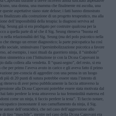
ssa Capovani durante il breve ricovero abbia suscitato aspettative
alcuno, una donna, una mamma che finalmente mi ascolta, una
 queste aspettative siano state deluse; i fatti hanno dimostrato
a finalizzato alla costruzione di un progetto terapeutico, ma alla
one dell’impossibilità della terapia: la diagnosi serviva ad
l Sig. Seung già si era prodigato per costruire qualcosa per la
tacco a quella parte di sé che il Sig. Seung riteneva “buona ed
co nella relazionalità del Sig. Seung (ma del polo psicotico nella
llo che ritengo un errore diagnostico; la parte psicopatica ha così
ivello sociale, sminuivano l’ipersimbolizzazione psicotica a favore
rso, ad esempio, i suoi rituali da guerriero ninja, il “simbolo”
ion simmetrica con l’Istituzione (e con la Dr.ssa Capovani in
 dalla collera alla vendetta. Il “quasi-segno”, del resto, si era
a che per primo l’aveva avuto in carico e gli aveva fatto il primo
ivazione pre-conscia di aggredire con una penna in un luogo
i più di 20 punti di sutura potrebbe essere stata l’intento di
ng riteneva di aver perso pubblicamente la faccia attraverso la
ressione alla Dr.ssa Capovani potrebbe essere stata motivata dal
ai fatto perdere la testa attraverso la tua femminilità materna ed
omi come un ninja, ti faccio perdere la testa”. Ti faccio notare,
 psicopatico (nonostante il suo camuffamento da ninja, il Sig.
e autore dell’omicidio), che nel caso dell’aggressione allo
te di tipo “maschile”, mentre nel caso della Dr.ssa Capovani era