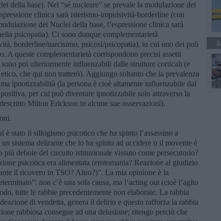
lei della base). Nel “sé nucleare” se prevale la modulazione del
spressione clinica sarà isterismo-impulsività-borderline (con
 modulazione dei Nuclei della base, l’espressione clinica sarà
 nella psicopatia). Ci sono dunque complementarietà
A
ità, borderline/narcisimo, psicosi/psicopatia), in cui uno dei poli
olo. A queste complementarietà corrispondono precisi assetti
ono poi ulteriormente influenzabili dalle strutture corticali (e
 etico, che qui non tratterò). Aggiungo soltanto che la prevalenza
ima ipnotizzabilità (la persona è cioè altamente influenzabile dal
positiva, per cui può diventare ipnotizzabile solo attraverso la
descritto Milton Erickson in alcune sue osservazioni).
oni.
è stato il sillogismo psicotico che ha spinto l’assassino a
 un sistema delirante che lo ha spinto ad uccidere o il movente è
lo più debole del circuito istituzionale vissuto come persecutorio?
eazione psicotica era alimentata (erotomania? Reazione al giudizio
ante il ricovero in TSO? Altro?)”. La mia opinione è la
eterminato”: non c’è una sola causa, ma l’acting out (cioè l’agito
odo, tutte le rabbie precedentemente non elaborate. La rabbia
deazione di vendetta, genera il delirio e questo rafforza la rabbia
ozione rabbiosa consegue ad una delusione; ritengo perciò che