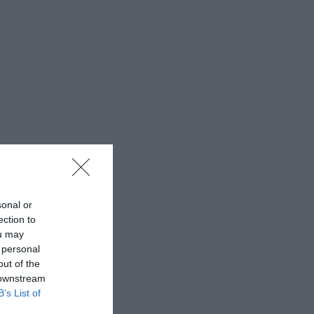
sonal or
ection to
ou may
 personal
out of the
 downstream
B’s List of