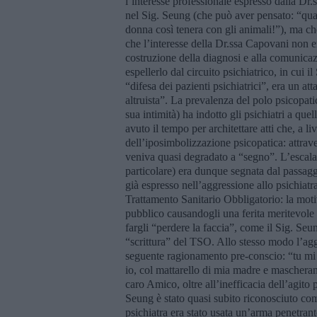
l’interesse professionale espresso dalla Dr.
nel Sig. Seung (che può aver pensato: “qu
donna così tenera con gli animali!”), ma che
che l’interesse della Dr.ssa Capovani non er
costruzione della diagnosi e alla comunicazi
espellerlo dal circuito psichiatrico, in cui i
“difesa dei pazienti psichiatrici”, era un at
altruista”. La prevalenza del polo psicopati
sua intimità) ha indotto gli psichiatri a que
avuto il tempo per architettare atti che, a l
dell’iposimbolizzazione psicopatica: attrave
veniva quasi degradato a “segno”. L’escalat
particolare) era dunque segnata dal passaggio
già espresso nell’aggressione allo psichiatr
Trattamento Sanitario Obbligatorio: la mot
pubblico causandogli una ferita meritevole d
fargli “perdere la faccia”, come il Sig. Seu
“scrittura” del TSO. Allo stesso modo l’agg
seguente ragionamento pre-conscio: “tu mi h
io, col mattarello di mia madre e mascherand
caro Amico, oltre all’inefficacia dell’agito
Seung è stato quasi subito riconosciuto com
psichiatra era stato usata un’arma penetran