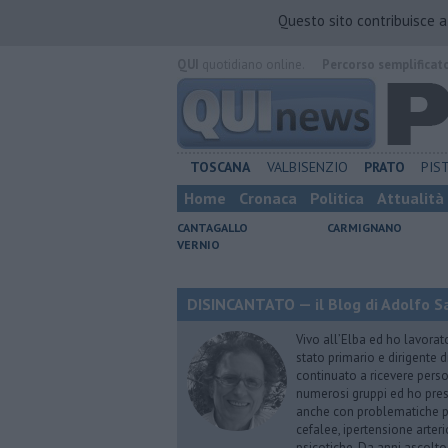
Questo sito contribuisce 
QUI
quotidiano online.
Percorso semplificat
TOSCANA
VALBISENZIO
PRATO
PIS
Home
Cronaca
Politica
Attualità
CANTAGALLO
CARMIGNANO
VERNIO
DISINCANTATO — il Blog di Adolfo S
Vivo all’Elba ed ho lavorat
stato primario e dirigente 
continuato a ricevere person
numerosi gruppi ed ho pres
anche con problematiche ps
cefalee, ipertensione arter
psicotiche. Da anni ascolto