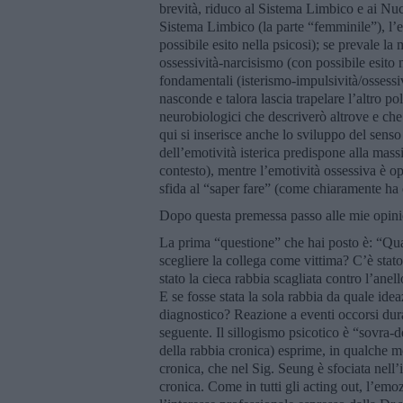
brevità, riduco al Sistema Limbico e ai Nuc
Sistema Limbico (la parte “femminile”), l’e
possibile esito nella psicosi); se prevale la
ossessività-narcisismo (con possibile esito
fondamentali (isterismo-impulsività/ossessiv
nasconde e talora lascia trapelare l’altro p
neurobiologici che descriverò altrove e che s
qui si inserisce anche lo sviluppo del senso
dell’emotività isterica predispone alla mass
contesto), mentre l’emotività ossessiva è op
sfida al “saper fare” (come chiaramente ha 
Dopo questa premessa passo alle mie opini
La prima “questione” che hai posto è: “Qual 
scegliere la collega come vittima? C’è stato
stato la cieca rabbia scagliata contro l’anel
E se fosse stata la sola rabbia da quale id
diagnostico? Reazione a eventi occorsi dur
seguente. Il sillogismo psicotico è “sovra-d
della rabbia cronica) esprime, in qualche m
cronica, che nel Sig. Seung è sfociata nell’i
cronica. Come in tutti gli acting out, l’em