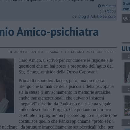
Scar
Vedi tutti
con 
gli articoli
del blog di Adolfo Santoro
QUI
 mio Amico-psichiatra
Ult
DI ADOLFO SANTORO - SABATO
10 GIUGNO 2023
ORE 09:00
C
Caro Amico, ti scrivo per concludere le risposte alle
questioni che mi hai posto a proposito dell’agito del
Sig. Seung, omicida della Dr.ssa Capovani.
Prima di risponderti faccio, però, una premessa:
ritengo che la matrice della psicosi e della psicopatia
C
sia la stessa (l’invischiamento in memorie arcaiche,
anche transgenerazionali, che attivano i sistemi
“negativi” descritti da Panksepp e il sistema vagale
antico descritto da Porges). C’è pertanto nel tronco
cerebrale un programma psicobiologico di specie (che
costituisce quello che Panksepp chiama “proto-sé); il
L
 nucleare” da strutture immediatamente sottocorticali (che, per