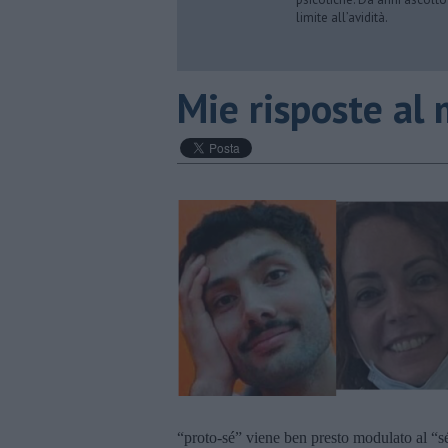
limite all’avidità.
​Mie risposte al
“proto-sé” viene ben presto modulato al “sé