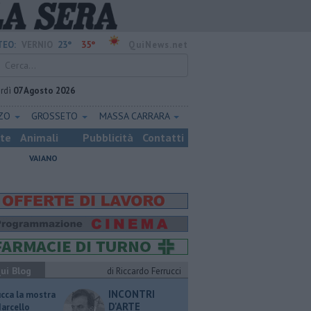
23°
35°
EO:
VERNIO
QuiNews.net
rdì
07 Agosto 2026
ZZO
GROSSETO
MASSA CARRARA
ste
Animali
Pubblicità
Contatti
VAIANO
ui Blog
di Riccardo Ferrucci
INCONTRI
ucca la mostra
D'ARTE
Marcello