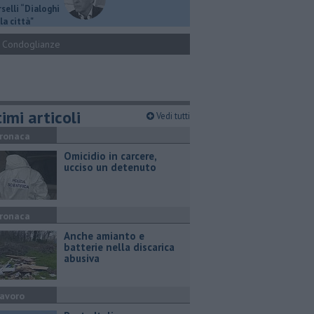
selli “Dialoghi
la città"
Condoglianze
imi articoli
Vedi tutti
ronaca
Omicidio in carcere,
ucciso un detenuto
ronaca
Anche amianto e
batterie nella discarica
abusiva
avoro