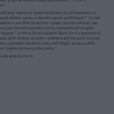
so!
ufficiente imporre la misura del divieto di avvicinamento, se,
 negli stalker), questa si dimostra spesso insufficiente?”. La mia
inamento è una delle misure che i giudici possono adottare, ma,
cacia solo nel breve periodo: solo la costruzione del progetto
“impasse”. Scriveva lo psicoanalista Mario Trevi a proposito di
ta nelle strutture arcaiche e collettive dell’inconscio se il suo
utico a prendere coscienza critica dell’origine inconscia delle
con l’aspetto inconscio della psiche".
a mia amicizia con te.