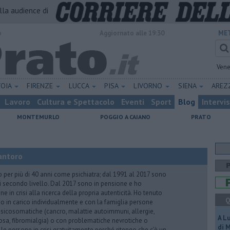
alla audience di
o
Aggiornato alle 19:30
MET
Vene
TOIA
FIRENZE
LUCCA
PISA
LIVORNO
SIENA
ARE
Lavoro
Cultura e Spettacolo
Eventi
Sport
Blog
Intervi
MONTEMURLO
POGGIO A CAIANO
PRATO
antoro
o per più di 40 anni come psichiatra; dal 1991 al 2017 sono
di secondo livello. Dal 2017 sono in pensione e ho
e in crisi alla ricerca della propria autenticità. Ho tenuto
Q
o in carico individualmente e con la famiglia persone
icosomatiche (cancro, malattie autoimmuni, allergie,
A L
iosa, fibromialgia) o con problematiche nevrotiche o
di 
 le persone in crisi gratuitamente perché ritengo che c’è un