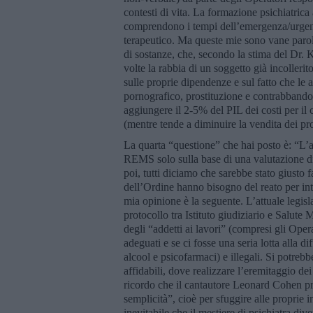
contesti di vita. La formazione psichiatrica
comprendono i tempi dell’emergenza/urgenza
terapeutico. Ma queste mie sono vane parole
di sostanze, che, secondo la stima del Dr. 
volte la rabbia di un soggetto già incolleri
sulle proprie dipendenze e sul fatto che le 
pornografico, prostituzione e contrabbando)
aggiungere il 2-5% del PIL dei costi per il
(mentre tende a diminuire la vendita dei pro
La quarta “questione” che hai posto è: “L’a
REMS solo sulla base di una valutazione d
poi, tutti diciamo che sarebbe stato giusto f
dell’Ordine hanno bisogno del reato per inte
mia opinione è la seguente. L’attuale legis
protocollo tra Istituto giudiziario e Salute 
degli “addetti ai lavori” (compresi gli Opera
adeguati e se ci fosse una seria lotta alla d
alcool e psicofarmaci) e illegali. Si potrebb
affidabili, dove realizzare l’eremitaggio dei
ricordo che il cantautore Leonard Cohen pre
semplicità”, cioè per sfuggire alle propri
inevitabile che il mestiere di psichiatra di