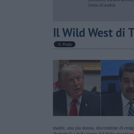
limite all’avidità.
​Il Wild West di
madre, una pia donna, discendente di emigr
(fortuito?) e dalla morte del figlio maggior