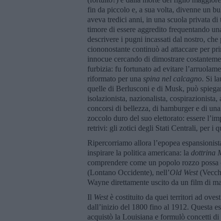
fin da piccolo e, a sua volta, divenne un bu
aveva tredici anni, in una scuola privata di
timore di essere aggredito frequentando un
descrivere i pugni incassati dal nostro, che
ciononostante continuò ad attaccare per pr
innocue cercando di dimostrare costantemen
furbizia: fu fortunato ad evitare l’arruola
riformato per una
spina nel calcagno
. Si l
quelle di Berlusconi e di Musk, può spiegare
isolazionista, nazionalista, cospirazionista,
concorsi di bellezza, di hamburger e di una 
zoccolo duro del suo elettorato: essere l’i
retrivi: gli zotici degli Stati Centrali, per i
Ripercorriamo allora l’epopea espansionis
inspirare la politica americana: la
dottrina
comprendere come un popolo rozzo possa c
(Lontano Occidente), nell’
Old West
(Vecch
Wayne direttamente uscito da un film di ma
Il
West
è costituito da quei territori ad oves
dall’inizio del 1800 fino al 1912. Questa e
acquistò la Louisiana e formulò concetti di 