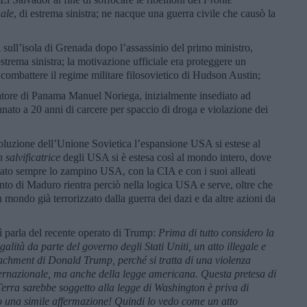
nale
, di estrema sinistra; ne nacque una guerra civile che causò la
sull’isola di Grenada dopo l’assassinio del primo ministro,
strema sinistra; la motivazione ufficiale era proteggere un
a combattere il regime militare filosovietico di Hudson Austin;
atore di Panama Manuel Noriega, inizialmente insediato ad
nato a 20 anni di carcere per spaccio di droga e violazione dei
soluzione dell’Unione Sovietica l’espansione USA si estese al
n
salvificatrice
degli USA si è estesa così al mondo intero, dove
 stato sempre lo zampino USA, con la CIA e con i suoi alleati
nto di Maduro rientra perciò nella logica USA e serve, oltre che
n mondo già terrorizzato dalla guerra dei dazi e da altre azioni da
parla del recente operato di Trump:
Prima di tutto considero la
galità da parte del governo degli Stati Uniti, un atto illegale e
chment di Donald Trump, perché si tratta di una violenza
 internazionale, ma anche della legge americana. Questa pretesa di
Terra
sarebbe soggetto alla legge di Washington è priva di
 una simile affermazione! Quindi lo vedo come un atto