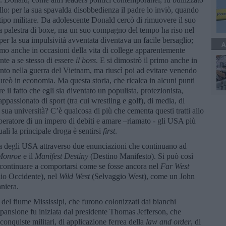
llo: per la sua spavalda disobbedienza il padre lo inviò, quando
 tipo militare. Da adolescente Donald cercò di rimuovere il suo
a palestra di boxe, ma un suo compagno del tempo ha riso nel
 per la sua impulsività avventata diventava un facile bersaglio;
A
imo anche in occasioni della vita di college apparentemente
te a se stesso di essere
il boss
. E si dimostrò il primo anche in
mento nella guerra del Vietnam, ma riuscì poi ad evitare venendo
aureò in economia. Ma questa storia, che ricalca in alcuni punti
 il fatto che egli sia diventato un populista, protezionista,
 appassionato di sport (tra cui wrestling e golf), di media, di
sua università? C’è qualcosa di più che cementa questi tratti allo
mperatore di un impero di debiti e amare –riamato - gli USA più
 quali la principale droga è sentirsi
first
.
ta degli USA attraverso due enunciazioni che continuano ad
 Monroe
e il
Manifest Destiny
(Destino Manifesto). Si può così
ontinuare a comportarsi come se fosse ancora nel
Far West
io Occidente), nel
Wild West
(Selvaggio West), come un John
niera.
t del fiume Mississipi, che furono colonizzati dai bianchi
spansione fu iniziata dal presidente Thomas Jefferson, che
conquiste militari, di applicazione ferrea della
law and order
, di