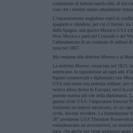
costruzione di fattorie-ranch-città, di tracci
cose che i sionisti stanno attualmente emul
L’espansionismo anglofono entrò in conflitt
spagnolo e olandese, per cui ci furono, tra 
dalla Spagna, una guerra Messico-USA (che
New Mexico e parti del Colorado e del Wyo
l’abbrutimento di un centinaio di milioni di 
russi nel 1867.
Ma veniamo alla
dottrina Monroe
e al
Mani
La
dottrina Monroe
, enunciata nel 1823, m
americano, in opposizione ad ogni atto d’in
legami commerciali e diplomatici con Messi
USA non erano una potenza militare, per c
veniva allora derisa in Europa), servì la
cor
potente marina più che della diplomazia. L
guerra civile USA: l’imperatore francese N
fondando un impero messicano, al cui capo
civile, dovette recedere. La formulazione d
26° presidente USA Theodore Roosevelt (ch
consideravano un
avventuriero, un malede
pace, che anche ora viene assegnato quasi 