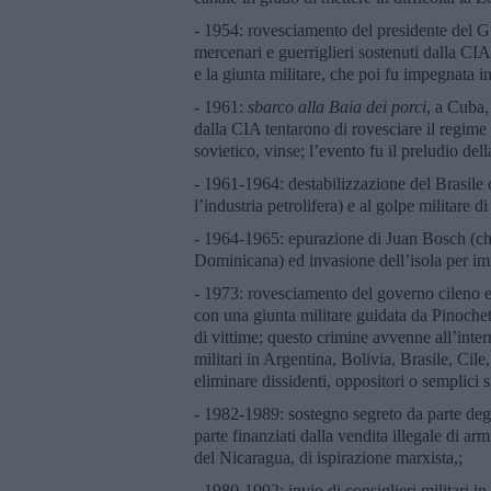
- 1954: rovesciamento del presidente del
mercenari e guerriglieri sostenuti dalla CIA
e la giunta militare, che poi fu impegnata i
- 1961:
sbarco alla Baia dei porci
, a Cuba,
dalla CIA tentarono di rovesciare il regime
sovietico, vinse; l’evento fu il preludio del
- 1961-1964: destabilizzazione del Brasile 
l’industria petrolifera) e al golpe militare 
- 1964-1965: epurazione di Juan Bosch (che
Dominicana) ed invasione dell’isola per i
- 1973: rovesciamento del governo cileno e
con una giunta militare guidata da Pinochet
di vittime; questo crimine avvenne all’inte
militari in Argentina, Bolivia, Brasile, Ci
eliminare dissidenti, oppositori o semplici s
- 1982-1989: sostegno segreto da parte de
parte finanziati dalla vendita illegale di arm
del Nicaragua, di ispirazione marxista,;
- 1980-1992: invio di consiglieri militari in