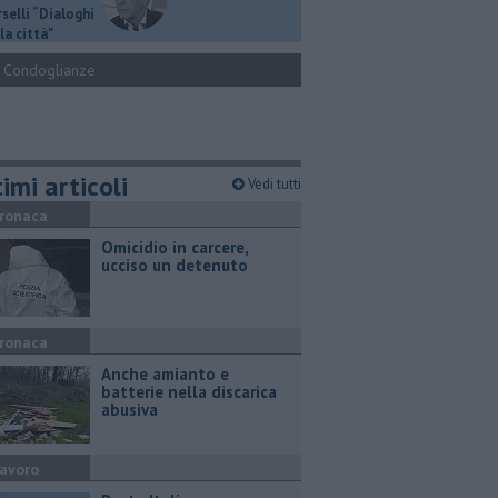
selli “Dialoghi
la città"
Condoglianze
imi articoli
Vedi tutti
ronaca
Omicidio in carcere,
ucciso un detenuto
ronaca
Anche amianto e
batterie nella discarica
abusiva
avoro