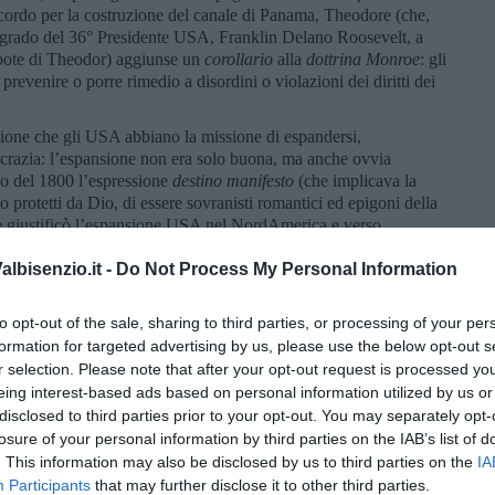
ccordo per la costruzione del canale di Panama, Theodore (che,
5° grado del 36° Presidente USA, Franklin Delano Roosevelt, a
ipote di Theodor) aggiunse un
corollario
alla
dottrina Monroe
: gli
prevenire o porre rimedio a disordini o violazioni dei diritti dei
ione che gli USA abbiano la missione di espandersi,
ocrazia: l’espansione non era solo buona, ma anche ovvia
so del 1800 l’espressione
destino manifesto
(che implicava la
 protetti da Dio, di essere sovranisti romantici ed epigoni della
he giustificò l’espansione USA nel NordAmerica e verso
, un giornalista del Partito Democratico, affermava, ad esempio,
’Oregon:
E tale rivendicazione è per diritto del nostro destino
lbisenzio.it -
Do Not Process My Personal Information
ro continente, che la Provvidenza ci ha dato per lo sviluppo di un
rno federato, che ci è stato affidato.
Il conservatore Robert
to opt-out of the sale, sharing to third parties, or processing of your per
resso USA:
Suppongo che il diritto di un destino manifesto
formation for targeted advertising by us, please use the below opt-out s
 in alcuna nazione ad eccezione della nazione Yankee
. Ma
r selection. Please note that after your opt-out request is processed y
cate nell’immaginario della nazione USA fin dall’esaltazione
eing interest-based ads based on personal information utilized by us or
l francese Thomas Paine, autore del pamphlet del 1776
Common
disclosed to third parties prior to your opt-out. You may separately opt-
braham Lincoln. Un fenomeno parallelo al
Manifest destiny
fu
losure of your personal information by third parties on the IAB’s list of
he cercarono di favorire in ogni modo illegale l’annessione del
. This information may also be disclosed by us to third parties on the
IA
co, Cuba e Nicaragua). Ben più gravi furono le conseguenze del
Participants
that may further disclose it to other third parties.
furono incoraggiati a
civilizzarsi
in quanto
selvaggi
o, in