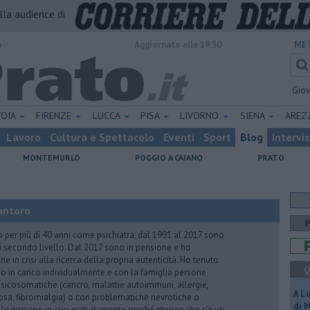
alla audience di
o
Aggiornato alle 19:30
MET
Gio
TOIA
FIRENZE
LUCCA
PISA
LIVORNO
SIENA
ARE
Lavoro
Cultura e Spettacolo
Eventi
Sport
Blog
Intervi
MONTEMURLO
POGGIO A CAIANO
PRATO
antoro
o per più di 40 anni come psichiatra; dal 1991 al 2017 sono
di secondo livello. Dal 2017 sono in pensione e ho
e in crisi alla ricerca della propria autenticità. Ho tenuto
Q
o in carico individualmente e con la famiglia persone
icosomatiche (cancro, malattie autoimmuni, allergie,
A L
iosa, fibromialgia) o con problematiche nevrotiche o
di 
 le persone in crisi gratuitamente perché ritengo che c’è un