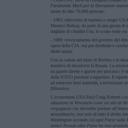
Farabundo Martí per la liberazione nazio
morte di oltre 70.000 persone;
- 1983: intervento di marines e ranger USA 
Maurice Bishop, da parte di una giunta di e
migliaio di cittadini Usa, lo scopo reale er
- 1989: rovesciamento del governo del ditt
opera della CIA, ma poi destituito e condan
diritti umani
Con la caduta del muro di Berlino e la dis
tentativo di dissolvere la Russia. La
missio
tra guerre dirette e guerre per procura c’è
della NATO prostrati a tappetino. Il rapime
ad estorcere beni materiali, a terrorizzare u
filibustiere
.
L’economista USA Paul Craig Roberts così 
situazione in Venezuela come un atto di ille
vergognoso che dovrebbe portare all’impea
straordinaria, non solo di tutto il diritto
Washington secondo cui ogni Paese sulla 
senso! Nessun altro Paese ha mai avanzato