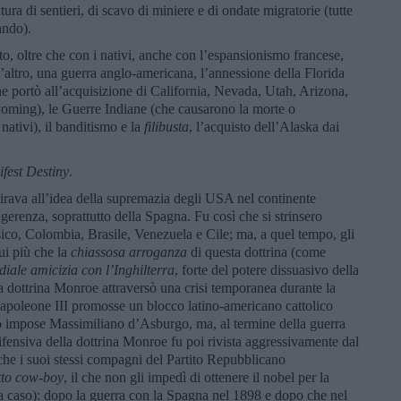
atura di sentieri, di scavo di miniere e di ondate migratorie (tutte
ando).
o, oltre che con i nativi, anche con l’espansionismo francese,
l’altro, una guerra anglo-americana, l’annessione della Florida
 portò all’acquisizione di California, Nevada, Utah, Arizona,
ming), le Guerre Indiane (che causarono la morte o
nativi), il banditismo e la
filibusta
, l’acquisto dell’Alaska dai
fest Destiny
.
irava all’idea della supremazia degli USA nel continente
gerenza, soprattutto della Spagna. Fu così che si strinsero
co, Colombia, Brasile, Venezuela e Cile; ma, a quel tempo, gli
ui più che la
chiassosa arroganza
di questa dottrina (come
diale amicizia con l’Inghilterra
, forte del potere dissuasivo della
a dottrina Monroe attraversò una crisi temporanea durante la
apoleone III promosse un blocco latino-americano cattolico
 impose Massimiliano d’Asburgo, ma, al termine della guerra
ifensiva della dottrina Monroe fu poi rivista aggressivamente dal
e i suoi stessi compagni del Partito Repubblicano
tto cow-boy
, il che non gli impedì di ottenere il nobel per la
a caso): dopo la guerra con la Spagna nel 1898 e dopo che nel