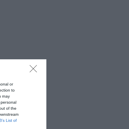
sonal or
ection to
ou may
 personal
out of the
 downstream
B’s List of