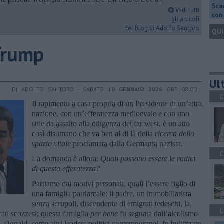
Scar
Vedi tutti
con 
gli articoli
del blog di Adolfo Santoro
QUI
 Trump
Ult
DI ADOLFO SANTORO - SABATO
10 GENNAIO 2026
ORE 08:00
C
Il rapimento a casa propria di un Presidente di un’altra
nazione, con un’efferatezza medioevale e con uno
stile da assalto alla diligenza del far west, è un atto
così disumano che va ben al di là della
ricerca dello
spazio vitale
proclamata dalla Germania nazista.
C
La domanda è allora:
Quali possono essere le radici
di questa efferatezza?
Partiamo dai motivi personali, quali l’essere figlio di
una famiglia patriarcale: il padre, un immobiliarista
senza scrupoli, discendente di emigrati tedeschi, la
L
ati scozzesi; questa famiglia
per bene
fu segnata dall’alcolismo
e. Donald, come altri leaders politici contemporanei, fu bullizzato