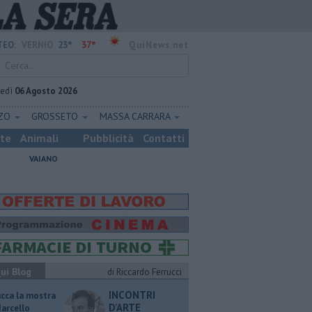
23°
37°
EO:
VERNIO
QuiNews.net
vedì
06 Agosto 2026
ZZO
GROSSETO
MASSA CARRARA
ste
Animali
Pubblicità
Contatti
VAIANO
ui Blog
di Riccardo Ferrucci
INCONTRI
ucca la mostra
D'ARTE
Marcello