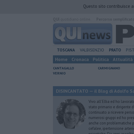
Questo sito contribuisce 
QUI
quotidiano online.
Percorso semplificat
TOSCANA
VALBISENZIO
PRATO
PIS
Home
Cronaca
Politica
Attualità
CANTAGALLO
CARMIGNANO
VERNIO
DISINCANTATO — il Blog di Adolfo S
Vivo all’Elba ed ho lavorat
stato primario e dirigente 
continuato a ricevere person
numerosi gruppi ed ho pres
anche con problematiche ps
cefalee, ipertensione arter
psicotiche. Da anni ascolto