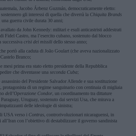
 Guatemala, Jacobo Árbenz Guzmán, democraticamente eletto:
 sostennero gli interessi di quella che diverrà la
Chiquita Brands
n una guerra civile durata 30 anni;
 avallato da John Kennedy: militari e esuli anticastristi addestrati
 di Fidel Castro, ma l’esercito cubano, sostenuto dal blocco
la successiva
crisi dei missili
dello stesso anno;
che portò alla caduta di João Goulart (che aveva nazionalizzato
di Castelo Branco;
 mesi prima era stato eletto presidente della Repubblica
mpedire che diventasse una
seconda Cuba
;
 assassinio del Presidente Salvador Allende e sua sostituzione
, protagonista di un regime sanguinario con centinaia di migliaia
rno
dell’Operazione Condor
, un coordinamento tra dittature
le, Paraguay, Uruguay, sostenuto dai servizi Usa, che mirava a
impatizzanti delle ideologie di sinistra;
gli USA verso i
Contras
, controrivoluzionari nicaraguensi, in
i all’Iran con l’obiettivo di destabilizzare il governo sandinista
 El Salvador al fine di soffocare le ribellioni del
Fronte