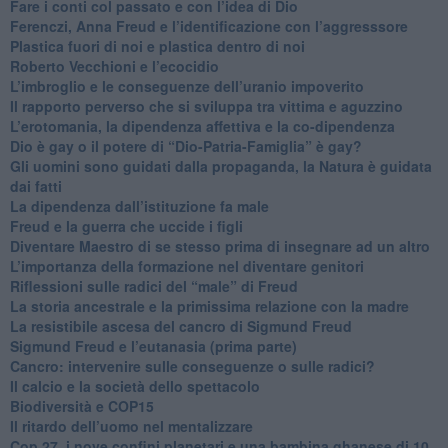
​Fare i conti col passato e con l’idea di Dio
​Ferenczi, Anna Freud e l’identificazione con l’aggresssore
Plastica fuori di noi e plastica dentro di noi
​Roberto Vecchioni e l’ecocidio
​L’imbroglio e le conseguenze dell’uranio impoverito
​Il rapporto perverso che si sviluppa tra vittima e aguzzino
L’erotomania, la dipendenza affettiva e la co-dipendenza
​Dio è gay o il potere di “Dio-Patria-Famiglia” è gay?
​Gli uomini sono guidati dalla propaganda, la Natura è guidata
dai fatti
La dipendenza dall’istituzione fa male
​Freud e la guerra che uccide i figli
​Diventare Maestro di se stesso prima di insegnare ad un altro
L’importanza della formazione nel diventare genitori
Riflessioni sulle radici del “male” di Freud
​La storia ancestrale e la primissima relazione con la madre
​La resistibile ascesa del cancro di Sigmund Freud
Sigmund Freud e l’eutanasia (prima parte)
Cancro: intervenire sulle conseguenze o sulle radici?
​Il calcio e la società dello spettacolo
Biodiversità e COP15
​Il ritardo dell’uomo nel mentalizzare
​Cop 27, i nove confini planetari e una bambina ghanese di 10