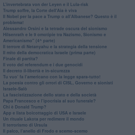
L’invertebrata von der Leyen e il Lula-risk
Trump soffre, la Corte dell'Aia è viva
​Il Nobel per la pace a Trump o all’Albanese? Questo è il
problema!
​Alessandro Orsini e la tetrade oscura del sionismo
​Hilsenrath e le 9 omotipie tra Nazismo, Sionismo e
Americanismo" (4^ parte)
​Il terrore di Netanyahu e la strategia della tensione
Il mito della democratica Israele (prima parte)
​Finale di partita?
​Il voto del referendum e i due genocidi
Il decreto il-libertà e in-sicurezza
Tu vuo’ fa l’americano con la legge spara-tutto!
La poesia contro gli orrori di CISL, Governo e sionisti
Israele-Salò
​La fascistizzazione dello stato e della società
Papa Francesco e l’ipocrisia al suo funerale?
​Chi è Donald Trump?
App e lista boicottaggio di USA e Israele
​Un rituale Lakota per redimere il mondo
Il terrorismo di Ursula
​Il palco, l’anello di Frodo e scemo-scemo