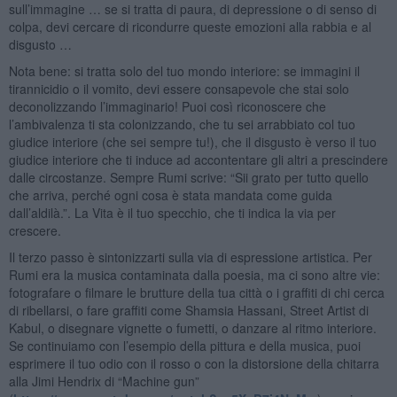
sull’immagine … se si tratta di paura, di depressione o di senso di
colpa, devi cercare di ricondurre queste emozioni alla rabbia e al
disgusto …
Nota bene: si tratta solo del tuo mondo interiore: se immagini il
tirannicidio o il vomito, devi essere consapevole che stai solo
deconolizzando l’immaginario! Puoi così riconoscere che
l’ambivalenza ti sta colonizzando, che tu sei arrabbiato col tuo
giudice interiore (che sei sempre tu!), che il disgusto è verso il tuo
giudice interiore che ti induce ad accontentare gli altri a prescindere
dalle circostanze. Sempre Rumi scrive: “Sii grato per tutto quello
che arriva, perché ogni cosa è stata mandata come guida
dall’aldilà.”. La Vita è il tuo specchio, che ti indica la via per
crescere.
Il terzo passo è sintonizzarti sulla via di espressione artistica. Per
Rumi era la musica contaminata dalla poesia, ma ci sono altre vie:
fotografare o filmare le brutture della tua città o i graffiti di chi cerca
di ribellarsi, o fare graffiti come Shamsia Hassani, Street Artist di
Kabul, o disegnare vignette o fumetti, o danzare al ritmo interiore.
Se continuiamo con l’esempio della pittura e della musica, puoi
esprimere il tuo odio con il rosso o con la distorsione della chitarra
alla Jimi Hendrix di “Machine gun”