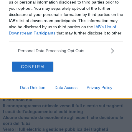
us or personal information disclosed to third parties prior to
alle 20:00 direttamente nella tua casella di posta.
your opt-out. You may separately opt-out of the further
Basta cliccare
QUI
disclosure of your personal information by third parties on the
Ti potrebbe interessare anche:
IAB’s list of downstream participants. This information may
also be disclosed by us to third parties on the
IAB’s List of
Articoli dal Blog “Disincantato” di Adolfo Santoro
Downstream Participants
that may further disclose it to other
third parties.
​Un esempio di civismo
​Linee guida per organizzare il civismo della complessità
Personal Data Processing Opt Outs
​Il ripristino della natura secondo la legge e l’impegno dei
Cittadini
Il nesso tra cambiamenti climatici e salute umana
CONFIRM
Tutti morimmo a stento (3)
Tutti morimmo a stento (2)
​Tutti morimmo a stento (1)
IL CORRIDOIO BLU il resoconto del convegno
Data Deletion
Data Access
Privacy Policy
Un manuale essenziale per seguire il CORRIDOIO BLU
Il corridoio blu
​Il cronoprogramma ottimale verso il full electric sui traghetti
​I costi dell’adeguamento al cold ironing
Alcune domande da esordiente agli esperti che decidono le
sorti dell’Elba
Verso il full electric a gestione pubblica dei traghetti​