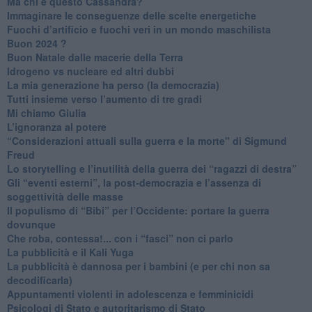
Ma chi è questo Cassandra?
Immaginare le conseguenze delle scelte energetiche
​Fuochi d’artificio e fuochi veri in un mondo maschilista
Buon 2024 ?
​Buon Natale dalle macerie della Terra
​Idrogeno vs nucleare ed altri dubbi
​La mia generazione ha perso (la democrazia)
​Tutti insieme verso l’aumento di tre gradi
Mi chiamo Giulia
L’ignoranza al potere
​“Considerazioni attuali sulla guerra e la morte" di Sigmund
Freud
​Lo storytelling e l’inutilità della guerra dei “ragazzi di destra”
​Gli “eventi esterni”, la post-democrazia e l’assenza di
soggettività delle masse
​Il populismo di “Bibi” per l’Occidente: portare la guerra
dovunque
​Che roba, contessa!... con i “fasci” non ci parlo
La pubblicità e il Kali Yuga
​La pubblicità è dannosa per i bambini (e per chi non sa
decodificarla)
​Appuntamenti violenti in adolescenza e femminicidi
​Psicologi di Stato e autoritarismo di Stato