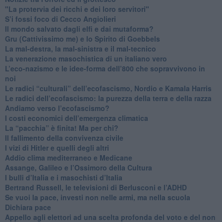
"La protervia dei ricchi e dei loro servitori"
S’i fossi foco di Cecco Angiolieri
​Il mondo salvato dagli elfi e dai mutaforma?
Gru (Cattivissimo me) e lo Spirito di Goebbels
​La mal-destra, la mal-sinistra e il mal-tecnico
​La venerazione masochistica di un italiano vero
​L’eco-nazismo e le idee-forma dell’800 che sopravvivono in
noi
​Le radici “culturali” dell’ecofascismo, Nordio e Kamala Harris
Le radici dell’ecofascismo: la purezza della terra e della razza
Andiamo verso l’ecofascismo?
I costi economici dell’emergenza climatica
​La “pacchia” è finita! Ma per chi?
​Il fallimento della convivenza civile
​I vizi di Hitler e quelli degli altri
Addio clima mediterraneo e Medicane
​Assange, Galileo e l’Ossimoro della Cultura
​I bulli d’Italia e i masochisti d’Italia
​Bertrand Russell, le televisioni di Berlusconi e l’ADHD
​Se vuoi la pace, investi non nelle armi, ma nella scuola
​Dichiara pace
​Appello agli elettori ad una scelta profonda del voto e del non