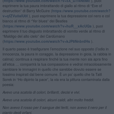
(
https://www.youtube.com/watch?v=5X_D7i4NxMc
), puoi
esprimere la tua paura imbrattando di giallo al ritmo di “Eve of
destruction” di Barry McGuire (
https://www.youtube.com/watch?
v=qfZVu0alU0I
), puoi esprimere la tua depressione col nero e col
bianco al ritmo di “Yer blues” dei Beatles
(
https://www.youtube.com/watch?v=huR__xAcUQs
), puoi
esprimere il tuo disgusto imbrattando di vomito verde al ritmo di
“Maldigo del alto cielo” dei Cardùmano
(
https://www.youtube.com/watch?v=kJP8NnbrdHs
).
Il quarto passo è trasfigurare l’emozione nel suo opposto (l’odio in
innocenza, la paura in coraggio, la depressione in gioia, la rabbia in
calma): continua a respirare finché la tua mente non sia apra fino
all’etica … comparirà la tua compassione e vedrai miracolosamente
cambiare le immagini in quello che sarebbe dovuto essere se
fossimo inspirati dal bene comune. È un po’ quello che fa Talil
Sorek in “Ho dipinto la pace”, la via era la pittura contaminata dalla
poesia:
Avevo una scatola di colori, brillanti, decisi e vivi.
Avevo una scatola di colori, alcuni caldi, altri molto freddi.
Non avevo il rosso per il sangue dei feriti, non avevo il nero per il
pianto degli orfani,