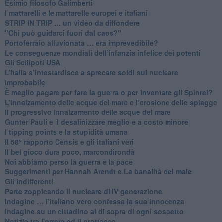
Esimio filosofo Galimberti
​I mattarelli e le mattarelle europei e italiani
​STRIP IN TRIP … un video da diffondere
"Chi può guidarci fuori dal caos?"
​Portoferraio alluvionata … era imprevedibile?
Le conseguenze mondiali dell’infanzia infelice dei potenti
​Gli Scilipoti USA
L’Italia s’intestardisce a sprecare soldi sul nucleare
improbabile
È meglio pagare per fare la guerra o per inventare gli Spinrel?
​L’innalzamento delle acque del mare e l’erosione delle spiagge
​Il progressivo innalzamento delle acque del mare
​Gunter Pauli e il desalinizzare meglio e a costo minore
I tipping points e la stupidità umana
​Il 58° rapporto Censis e gli italiani veri
​Il bel gioco dura poco, marcondirondà
Noi abbiamo perso la guerra e la pace
Suggerimenti per Hannah Arendt e La banalità del male
​Gli indifferenti
Parte zoppicando il nucleare di IV generazione
​Indagine … l’italiano vero confessa la sua innocenza
Indagine su un cittadino al di sopra di ogni sospetto
Notizie tra l'orrore ed il grottesco