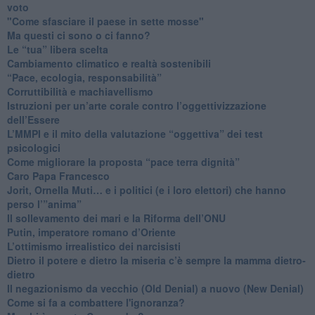
voto
"Come sfasciare il paese in sette mosse"
​Ma questi ci sono o ci fanno?
​Le “tua” libera scelta
Cambiamento climatico e realtà sostenibili
“Pace, ecologia, responsabilità”
​Corruttibilità e machiavellismo
Istruzioni per un’arte corale contro l’oggettivizzazione
dell’Essere
​L’MMPI e il mito della valutazione “oggettiva” dei test
psicologici
Come migliorare la proposta “pace terra dignità”
Caro Papa Francesco
​Jorit, Ornella Muti… e i politici (e i loro elettori) che hanno
perso l’”anima”
​Il sollevamento dei mari e la Riforma dell’ONU
Putin, imperatore romano d’Oriente
​L’ottimismo irrealistico dei narcisisti
​Dietro il potere e dietro la miseria c’è sempre la mamma dietro-
dietro
Il negazionismo da vecchio (Old Denial) a nuovo (New Denial)
Come si fa a combattere l'ignoranza?