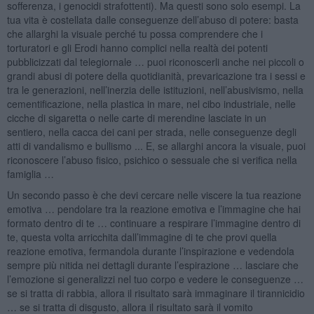
sofferenza, i genocidi strafottenti). Ma questi sono solo esempi. La
tua vita è costellata dalle conseguenze dell’abuso di potere: basta
che allarghi la visuale perché tu possa comprendere che i
torturatori e gli Erodi hanno complici nella realtà dei potenti
pubblicizzati dal telegiornale … puoi riconoscerli anche nei piccoli o
grandi abusi di potere della quotidianità, prevaricazione tra i sessi e
tra le generazioni, nell’inerzia delle istituzioni, nell’abusivismo, nella
cementificazione, nella plastica in mare, nel cibo industriale, nelle
cicche di sigaretta o nelle carte di merendine lasciate in un
sentiero, nella cacca dei cani per strada, nelle conseguenze degli
atti di vandalismo e bullismo ... E, se allarghi ancora la visuale, puoi
riconoscere l’abuso fisico, psichico o sessuale che si verifica nella
famiglia …
Un secondo passo è che devi cercare nelle viscere la tua reazione
emotiva … pendolare tra la reazione emotiva e l’immagine che hai
formato dentro di te … continuare a respirare l’immagine dentro di
te, questa volta arricchita dall’immagine di te che provi quella
reazione emotiva, fermandola durante l’inspirazione e vedendola
sempre più nitida nei dettagli durante l’espirazione … lasciare che
l’emozione si generalizzi nel tuo corpo e vedere le conseguenze …
se si tratta di rabbia, allora il risultato sarà immaginare il tirannicidio
… se si tratta di disgusto, allora il risultato sarà il vomito