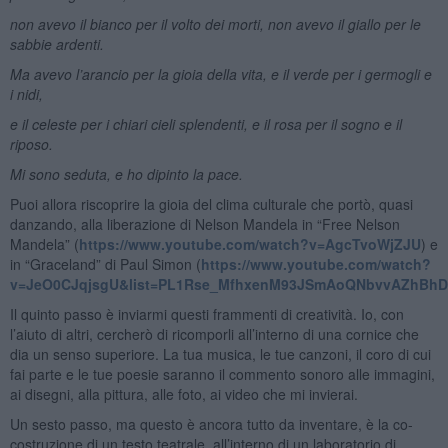
non avevo il bianco per il volto dei morti, non avevo il giallo per le
sabbie ardenti.
Ma avevo l’arancio per la gioia della vita, e il verde per i germogli e
i nidi,
e il celeste per i chiari cieli splendenti, e il rosa per il sogno e il
riposo.
Mi sono seduta, e ho dipinto la pace.
Puoi allora riscoprire la gioia del clima culturale che portò, quasi
danzando, alla liberazione di Nelson Mandela in “Free Nelson
Mandela” (
https://www.youtube.com/watch?v=AgcTvoWjZJU
) e
in “Graceland” di Paul Simon (
https://www.youtube.com/watch?
v=JeO0CJqjsgU&list=PL1Rse_MfhxenM93JSmAoQNbvvAZhBh
Il quinto passo è inviarmi questi frammenti di creatività. Io, con
l’aiuto di altri, cercherò di ricomporli all’interno di una cornice che
dia un senso superiore. La tua musica, le tue canzoni, il coro di cui
fai parte e le tue poesie saranno il commento sonoro alle immagini,
ai disegni, alla pittura, alle foto, ai video che mi invierai.
Un sesto passo, ma questo è ancora tutto da inventare, è la co-
costruzione di un testo teatrale, all’interno di un laboratorio di