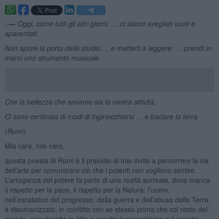
. —
Oggi, come tutti gli altri giorni, … ci siamo svegliati vuoti e
spaventati.
Non aprire la porta dello studio … e metterti a leggere: … prendi in
mano uno strumento musicale.
Che la bellezza che amiamo sia la nostra attività.
Ci sono centinaia di modi di inginocchiarsi … e baciare la terra.
(Rumi)
Mia cara, mio caro,
questa poesia di Rumi è il preludio al mio invito a percorrere la via
dell’arte per comunicare ciò che i potenti non vogliono sentire.
L’arroganza del potere fa parte di una realtà surreale, dove manca
il rispetto per la pace, il rispetto per la Natura: l’uomo,
nell’escalation del progresso, della guerra e dell’abuso della Terra,
è disumanizzato, in conflitto con se stesso prima che col resto del
mondo, non rispetta la Vita e sceglie il masochismo e il suicidio