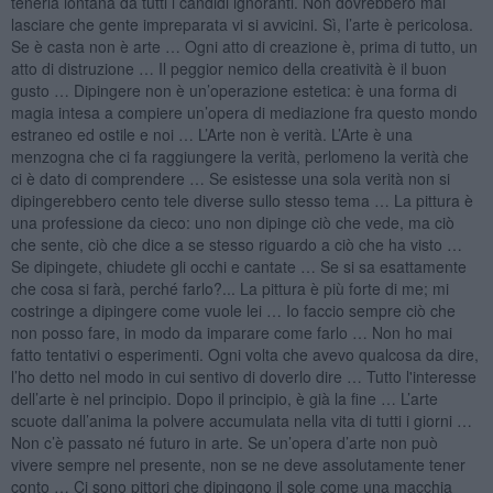
tenerla lontana da tutti i candidi ignoranti. Non dovrebbero mai
lasciare che gente impreparata vi si avvicini. Sì, l’arte è pericolosa.
Se è casta non è arte … Ogni atto di creazione è, prima di tutto, un
atto di distruzione … Il peggior nemico della creatività è il buon
gusto … Dipingere non è un’operazione estetica: è una forma di
magia intesa a compiere un’opera di mediazione fra questo mondo
estraneo ed ostile e noi … L’Arte non è verità. L’Arte è una
menzogna che ci fa raggiungere la verità, perlomeno la verità che
ci è dato di comprendere … Se esistesse una sola verità non si
dipingerebbero cento tele diverse sullo stesso tema … La pittura è
una professione da cieco: uno non dipinge ciò che vede, ma ciò
che sente, ciò che dice a se stesso riguardo a ciò che ha visto …
Se dipingete, chiudete gli occhi e cantate … Se si sa esattamente
che cosa si farà, perché farlo?... La pittura è più forte di me; mi
costringe a dipingere come vuole lei … Io faccio sempre ciò che
non posso fare, in modo da imparare come farlo … Non ho mai
fatto tentativi o esperimenti. Ogni volta che avevo qualcosa da dire,
l’ho detto nel modo in cui sentivo di doverlo dire … Tutto l'interesse
dell’arte è nel principio. Dopo il principio, è già la fine … L’arte
scuote dall’anima la polvere accumulata nella vita di tutti i giorni …
Non c’è passato né futuro in arte. Se un’opera d’arte non può
vivere sempre nel presente, non se ne deve assolutamente tener
conto … Ci sono pittori che dipingono il sole come una macchia