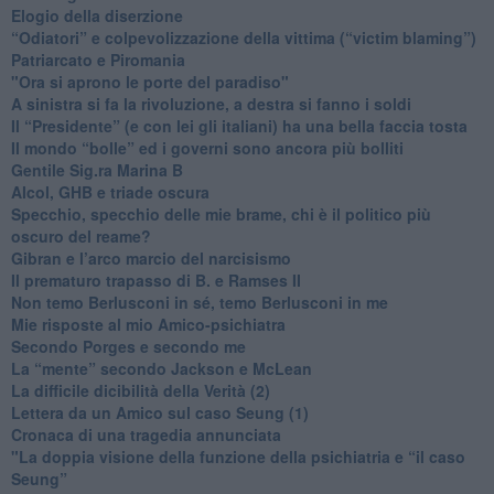
Elogio della diserzione
“Odiatori” e colpevolizzazione della vittima (“victim blaming”)
​Patriarcato e Piromania
"Ora si aprono le porte del paradiso"
​A sinistra si fa la rivoluzione, a destra si fanno i soldi
​Il “Presidente” (e con lei gli italiani) ha una bella faccia tosta
​Il mondo “bolle” ed i governi sono ancora più bolliti
​Gentile Sig.ra Marina B
​Alcol, GHB e triade oscura
​Specchio, specchio delle mie brame, chi è il politico più
oscuro del reame?
​Gibran e l’arco marcio del narcisismo
​Il prematuro trapasso di B. e Ramses II
​Non temo Berlusconi in sé, temo Berlusconi in me
​Mie risposte al mio Amico-psichiatra
​Secondo Porges e secondo me
​La “mente” secondo Jackson e McLean
La difficile dicibilità della Verità (2)
​Lettera da un Amico sul caso Seung (1)
​Cronaca di una tragedia annunciata
"​La doppia visione della funzione della psichiatria e “il caso
Seung”