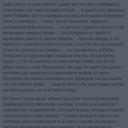
gialla, ma ce ne sono altri che, grazie alla loro arte e intelligenza,
trasformano una macchia gialla nel sole … A quattro anni dipingevo
come Raffaello, poi ho impiegato una vita per imparare a dipingere
come un bambino … I colori, come i lineamenti, seguono i
cambiamenti delle emozioni … Le persone in genere non sono così
brutte come vengono ritratte … Una bottiglia su un tavolo è
significativa quanto un dipinto religioso … Quando dipingo, il mio
obiettivo è mostrare ciò che ho trovato, e non ciò che sto cercando.
In arte le intenzioni non bastano … La mia adesione al Partito
Comunista è il seguito logico di tutta la mia vita, di tutta la mia
opera. [...] Sì, ho coscienza di avere sempre lottato con la mia
pittura come un vero rivoluzionario. Ma oggi ho capito che questo
non basta più; questi anni di oppressione terribile mi hanno
dimostrato che dovevo combattere non solamente con la mia arte,
ma con tutto me stesso … Quando dicono che sono troppo vecchio
per fare qualcosa, cerco di farlo in fretta.”.
Se l’arte è l’unica via per elevare la propria voce al di sopra della
stupida ignoranza del mondo condiviso, ti invito a co-costruire il
materiale per un possibile film, che parli di pace, ecologia e rispetto
verso se stessi e nelle relazioni. Ti chiedo dunque di dare un tuo
contributo alla co-costruzione di un clima culturale, di una pace
interiore che preluda alla pace esteriore, di un amore per gli