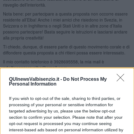
risveglio dell’interiorità.
Nota bene: per partecipare a questa proposta non occorre essere
residente all’Elba! Anche i miei amici che risiedono in Svezia, in
Svizzera o in Inghilterra o negli Stati Uniti o in altre zone d’Italia
possono partecipare! Basta seguire le istruzioni e lasciarsi andare
alla propria creatività!
Ti chiedo, dunque, di essere parte di questo movimento corale e di
diffondere questa proposta a chi ritieni possa essere interessato.
Il mio contatto telefonico è 3928695558, la mia mail è
adolfosantoro.elba@gmail.com
A presto.
QUInewsValbisenzio.it -
Do Not Process My
Personal Information
Adolfo Santoro
If you wish to opt-out of the sale, sharing to third parties, or
processing of your personal or sensitive information for
targeted advertising by us, please use the below opt-out
section to confirm your selection. Please note that after your
opt-out request is processed you may continue seeing
Se vuoi leggere le notizie principali della Toscana iscriviti alla
interest-based ads based on personal information utilized by
Newsletter QUInews - ToscanaMedia.
Arriva gratis tutti i giorni