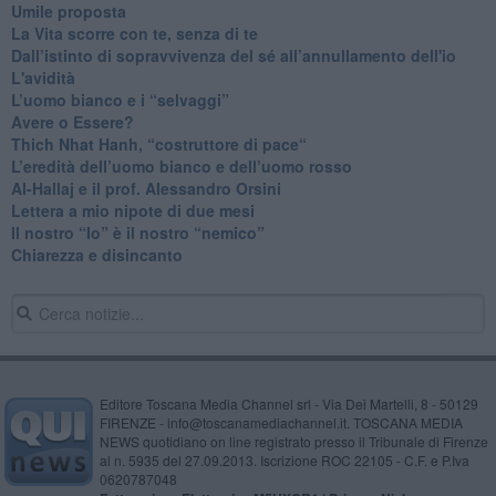
​Umile proposta
​La Vita scorre con te, senza di te
​Dall’istinto di sopravvivenza del sé all’annullamento dell'io
L'avidità
​L’uomo bianco e i “selvaggi”
​Avere o Essere?
​Thich Nhat Hanh, “costruttore di pace“
​L’eredità dell’uomo bianco e dell’uomo rosso
Al-Hallaj e il prof. Alessandro Orsini
​Lettera a mio nipote di due mesi
​Il nostro “Io” è il nostro “nemico”
​Chiarezza e disincanto
Editore Toscana Media Channel srl - Via Dei Martelli, 8 - 50129
FIRENZE - info@toscanamediachannel.it. TOSCANA MEDIA
NEWS quotidiano on line registrato presso il Tribunale di Firenze
al n. 5935 del 27.09.2013. Iscrizione ROC 22105 - C.F. e P.Iva
0620787048