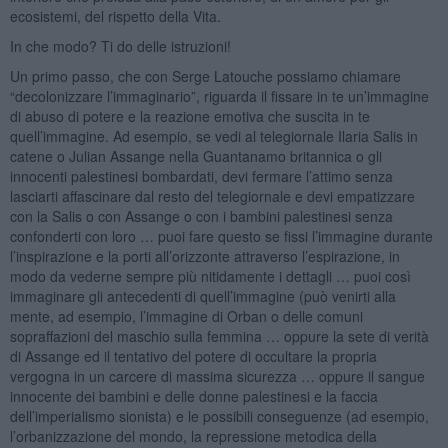
ecosistemi, del rispetto della Vita.
In che modo? Ti do delle istruzioni!
Un primo passo, che con Serge Latouche possiamo chiamare
“decolonizzare l’immaginario”, riguarda il fissare in te un’immagine
di abuso di potere e la reazione emotiva che suscita in te
quell’immagine. Ad esempio, se vedi al telegiornale Ilaria Salis in
catene o Julian Assange nella Guantanamo britannica o gli
innocenti palestinesi bombardati, devi fermare l’attimo senza
lasciarti affascinare dal resto del telegiornale e devi empatizzare
con la Salis o con Assange o con i bambini palestinesi senza
confonderti con loro … puoi fare questo se fissi l’immagine durante
l’inspirazione e la porti all’orizzonte attraverso l’espirazione, in
modo da vederne sempre più nitidamente i dettagli … puoi così
immaginare gli antecedenti di quell’immagine (può venirti alla
mente, ad esempio, l’immagine di Orban o delle comuni
sopraffazioni del maschio sulla femmina … oppure la sete di verità
di Assange ed il tentativo del potere di occultare la propria
vergogna in un carcere di massima sicurezza … oppure il sangue
innocente dei bambini e delle donne palestinesi e la faccia
dell’imperialismo sionista) e le possibili conseguenze (ad esempio,
l’orbanizzazione del mondo, la repressione metodica della