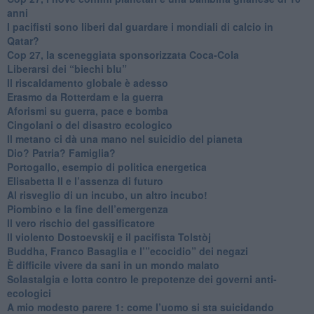
anni
​I pacifisti sono liberi dal guardare i mondiali di calcio in
Qatar?
​Cop 27, la sceneggiata sponsorizzata Coca-Cola
​Liberarsi dei “biechi blu”
Il riscaldamento globale è adesso
​Erasmo da Rotterdam e la guerra
​Aforismi su guerra, pace e bomba
Cingolani o del disastro ecologico
​Il metano ci dà una mano nel suicidio del pianeta
​Dio? Patria? Famiglia?
Portogallo, esempio di politica energetica
​Elisabetta II e l’assenza di futuro
Al risveglio di un incubo, un altro incubo!
​Piombino e la fine dell’emergenza
​Il vero rischio del gassificatore
​Il violento Dostoevskij e il pacifista Tolstòj
​Buddha, Franco Basaglia e l’”ecocidio” dei negazi
​È difficile vivere da sani in un mondo malato
Solastalgia e lotta contro le prepotenze dei governi anti-
ecologici
​A mio modesto parere 1: come l’uomo si sta suicidando