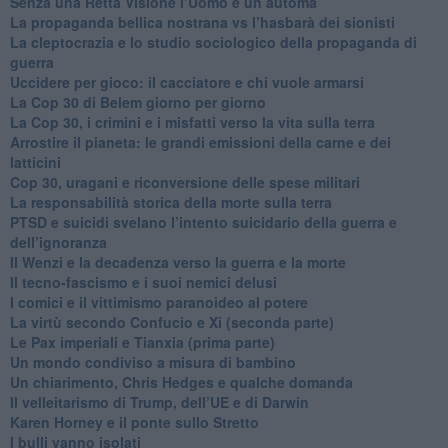
Senza una Retta Visione l’Uomo è un automa
​La propaganda bellica nostrana vs l’hasbarà dei sionisti
​La cleptocrazia e lo studio sociologico della propaganda di
guerra
​Uccidere per gioco: il cacciatore e chi vuole armarsi
​La Cop 30 di Belem giorno per giorno
La Cop 30, i crimini e i misfatti verso la vita sulla terra
Arrostire il pianeta: le grandi emissioni della carne e dei
latticini
​Cop 30, uragani e riconversione delle spese militari
La responsabilità storica della morte sulla terra
PTSD e suicidi svelano l’intento suicidario della guerra e
dell’ignoranza
Il Wenzi e la decadenza verso la guerra e la morte
​Il tecno-fascismo e i suoi nemici delusi
​I comici e il vittimismo paranoideo al potere
​La virtù secondo Confucio e Xi (seconda parte)
Le Pax imperiali e Tianxia (prima parte)
Un mondo condiviso a misura di bambino
​Un chiarimento, Chris Hedges e qualche domanda
Il velleitarismo di Trump, dell’UE e di Darwin
​Karen Horney e il ponte sullo Stretto
​I bulli vanno isolati