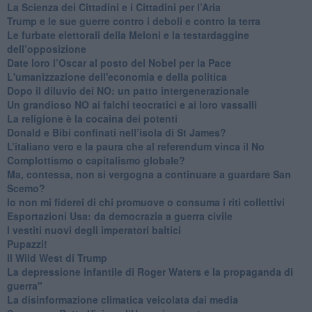
​La Scienza dei Cittadini e i Cittadini per l’Aria
Trump e le sue guerre contro i deboli e contro la terra
​Le furbate elettorali della Meloni e la testardaggine
dell’opposizione
​Date loro l’Oscar al posto del Nobel per la Pace
L'umanizzazione dell'economia e della politica
​Dopo il diluvio dei NO: un patto intergenerazionale
​Un grandioso NO ai falchi teocratici e ai loro vassalli
La religione è la cocaina dei potenti
Donald e Bibi confinati nell’isola di St James?
L’italiano vero e la paura che al referendum vinca il No
​Complottismo o capitalismo globale?
​Ma, contessa, non si vergogna a continuare a guardare San
Scemo?
​Io non mi fiderei di chi promuove o consuma i riti collettivi
Esportazioni Usa: da democrazia a guerra civile
​I vestiti nuovi degli imperatori baltici
​Pupazzi!
​Il Wild West di Trump
​La depressione infantile di Roger Waters e la propaganda di
guerra"
​La disinformazione climatica veicolata dai media