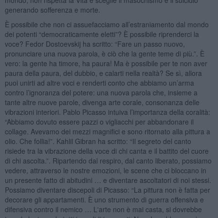
generando sofferenza e morte.
È possibile che non ci assuefacciamo all’estraniamento dal mondo
dei potenti “democraticamente eletti”? È possibile riprenderci la
voce? Fedor Dostoevskij ha scritto: “Fare un passo nuovo,
pronunciare una nuova parola, è ciò che la gente teme di più.”. È
vero: la gente ha timore, ha paura! Ma è possibile per te non aver
paura della paura, del dubbio, e calarti nella realtà? Se sì, allora
puoi unirti ad altre voci e renderti conto che abbiamo un’arma
contro l’ignoranza del potere: una nuova parola che, insieme a
tante altre nuove parole, divenga arte corale, consonanza delle
vibrazioni interiori. Pablo Picasso intuiva l’importanza della coralità:
“Abbiamo dovuto essere pazzi o vigliacchi per abbandonare il
collage. Avevamo dei mezzi magnifici e sono ritornato alla pittura a
olio. Che follia!”. Kahlil Gibran ha scritto: “Il segreto del canto
risiede tra la vibrazione della voce di chi canta e il battito del cuore
di chi ascolta.”. Ripartendo dal respiro, dal canto liberato, possiamo
vedere, attraverso le nostre emozioni, le scene che ci bloccano in
un presente fatto di abitudini … e diventare ascoltatori di noi stessi.
Possiamo diventare discepoli di Picasso: “La pittura non è fatta per
decorare gli appartamenti. È uno strumento di guerra offensiva e
difensiva contro il nemico … L'arte non è mai casta, si dovrebbe