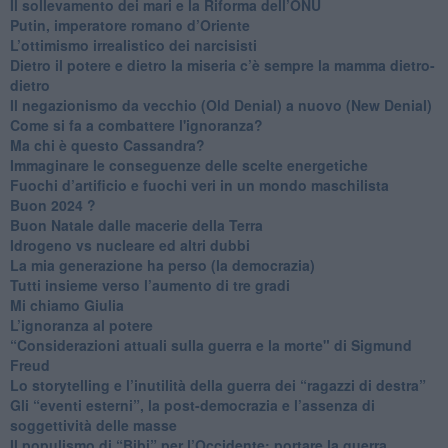
​Il sollevamento dei mari e la Riforma dell’ONU
Putin, imperatore romano d’Oriente
​L’ottimismo irrealistico dei narcisisti
​Dietro il potere e dietro la miseria c’è sempre la mamma dietro-
dietro
Il negazionismo da vecchio (Old Denial) a nuovo (New Denial)
Come si fa a combattere l'ignoranza?
Ma chi è questo Cassandra?
Immaginare le conseguenze delle scelte energetiche
​Fuochi d’artificio e fuochi veri in un mondo maschilista
Buon 2024 ?
​Buon Natale dalle macerie della Terra
​Idrogeno vs nucleare ed altri dubbi
​La mia generazione ha perso (la democrazia)
​Tutti insieme verso l’aumento di tre gradi
Mi chiamo Giulia
L’ignoranza al potere
​“Considerazioni attuali sulla guerra e la morte" di Sigmund
Freud
​Lo storytelling e l’inutilità della guerra dei “ragazzi di destra”
​Gli “eventi esterni”, la post-democrazia e l’assenza di
soggettività delle masse
​Il populismo di “Bibi” per l’Occidente: portare la guerra