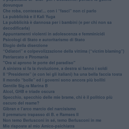
dovunque
​Che roba, contessa!... con i “fasci” non ci parlo
La pubblicità e il Kali Yuga
​La pubblicità è dannosa per i bambini (e per chi non sa
decodificarla)
​Appuntamenti violenti in adolescenza e femminicidi
​Psicologi di Stato e autoritarismo di Stato
Elogio della diserzione
“Odiatori” e colpevolizzazione della vittima (“victim blaming”)
​Patriarcato e Piromania
"Ora si aprono le porte del paradiso"
​A sinistra si fa la rivoluzione, a destra si fanno i soldi
​Il “Presidente” (e con lei gli italiani) ha una bella faccia tosta
​Il mondo “bolle” ed i governi sono ancora più bolliti
​Gentile Sig.ra Marina B
​Alcol, GHB e triade oscura
​Specchio, specchio delle mie brame, chi è il politico più
oscuro del reame?
​Gibran e l’arco marcio del narcisismo
​Il prematuro trapasso di B. e Ramses II
​Non temo Berlusconi in sé, temo Berlusconi in me
​Mie risposte al mio Amico-psichiatra