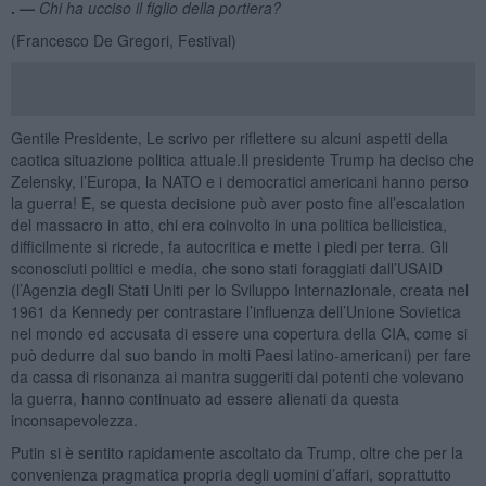
. —
Chi ha ucciso il figlio della portiera?
(Francesco De Gregori, Festival)
Gentile Presidente, Le scrivo per riflettere su alcuni aspetti della
caotica situazione politica attuale.Il presidente Trump ha deciso che
Zelensky, l’Europa, la NATO e i democratici americani hanno perso
la guerra! E, se questa decisione può aver posto fine all’escalation
del massacro in atto, chi era coinvolto in una politica bellicistica,
difficilmente si ricrede, fa autocritica e mette i piedi per terra. Gli
sconosciuti politici e media, che sono stati foraggiati dall’USAID
(l’Agenzia degli Stati Uniti per lo Sviluppo Internazionale, creata nel
1961 da Kennedy per contrastare l’influenza dell’Unione Sovietica
nel mondo ed accusata di essere una copertura della CIA, come si
può dedurre dal suo bando in molti Paesi latino-americani) per fare
da cassa di risonanza ai mantra suggeriti dai potenti che volevano
la guerra, hanno continuato ad essere alienati da questa
inconsapevolezza.
Putin si è sentito rapidamente ascoltato da Trump, oltre che per la
convenienza pragmatica propria degli uomini d’affari, soprattutto