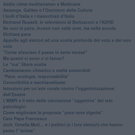
Addio clima mediterraneo e Medicane
​Assange, Galileo e l’Ossimoro della Cultura
​I bulli d’Italia e i masochisti d’Italia
​Bertrand Russell, le televisioni di Berlusconi e l’ADHD
​Se vuoi la pace, investi non nelle armi, ma nella scuola
​Dichiara pace
​Appello agli elettori ad una scelta profonda del voto e del non
voto
"Come sfasciare il paese in sette mosse"
​Ma questi ci sono o ci fanno?
​Le “tua” libera scelta
Cambiamento climatico e realtà sostenibili
“Pace, ecologia, responsabilità”
​Corruttibilità e machiavellismo
Istruzioni per un’arte corale contro l’oggettivizzazione
dell’Essere
​L’MMPI e il mito della valutazione “oggettiva” dei test
psicologici
Come migliorare la proposta “pace terra dignità”
Caro Papa Francesco
​Jorit, Ornella Muti… e i politici (e i loro elettori) che hanno
perso l’”anima”