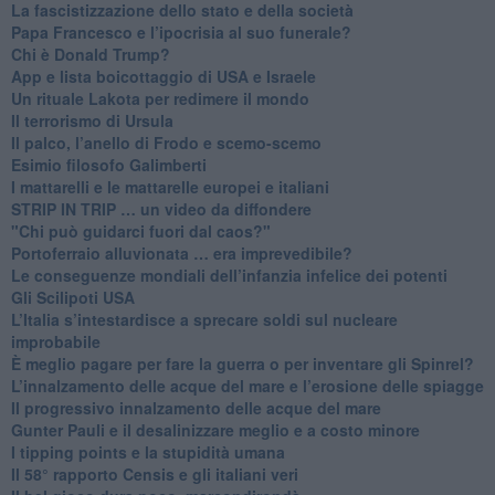
​La fascistizzazione dello stato e della società
Papa Francesco e l’ipocrisia al suo funerale?
​Chi è Donald Trump?
App e lista boicottaggio di USA e Israele
​Un rituale Lakota per redimere il mondo
Il terrorismo di Ursula
​Il palco, l’anello di Frodo e scemo-scemo
Esimio filosofo Galimberti
​I mattarelli e le mattarelle europei e italiani
​STRIP IN TRIP … un video da diffondere
"Chi può guidarci fuori dal caos?"
​Portoferraio alluvionata … era imprevedibile?
Le conseguenze mondiali dell’infanzia infelice dei potenti
​Gli Scilipoti USA
L’Italia s’intestardisce a sprecare soldi sul nucleare
improbabile
È meglio pagare per fare la guerra o per inventare gli Spinrel?
​L’innalzamento delle acque del mare e l’erosione delle spiagge
​Il progressivo innalzamento delle acque del mare
​Gunter Pauli e il desalinizzare meglio e a costo minore
I tipping points e la stupidità umana
​Il 58° rapporto Censis e gli italiani veri