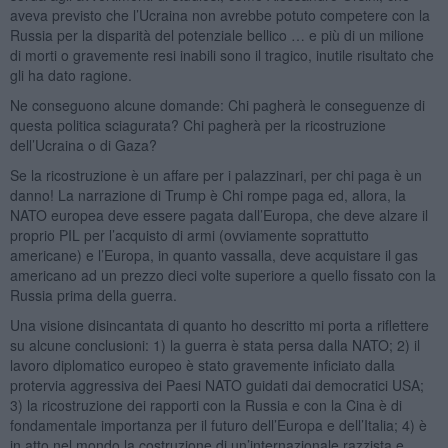
aveva previsto che l’Ucraina non avrebbe potuto competere con la
Russia per la disparità del potenziale bellico … e più di un milione
di morti o gravemente resi inabili sono il tragico, inutile risultato che
gli ha dato ragione.
Ne conseguono alcune domande: Chi pagherà le conseguenze di
questa politica sciagurata? Chi pagherà per la ricostruzione
dell’Ucraina o di Gaza?
Se la ricostruzione è un affare per i palazzinari, per chi paga è un
danno! La narrazione di Trump è Chi rompe paga ed, allora, la
NATO europea deve essere pagata dall’Europa, che deve alzare il
proprio PIL per l’acquisto di armi (ovviamente soprattutto
americane) e l’Europa, in quanto vassalla, deve acquistare il gas
americano ad un prezzo dieci volte superiore a quello fissato con la
Russia prima della guerra.
Una visione disincantata di quanto ho descritto mi porta a riflettere
su alcune conclusioni: 1) la guerra è stata persa dalla NATO; 2) il
lavoro diplomatico europeo è stato gravemente inficiato dalla
protervia aggressiva dei Paesi NATO guidati dai democratici USA;
3) la ricostruzione dei rapporti con la Russia e con la Cina è di
fondamentale importanza per il futuro dell’Europa e dell’Italia; 4) è
in atto nel mondo la costruzione di un’internazionale razzista e