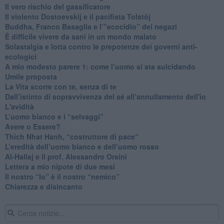
​Il vero rischio del gassificatore
​Il violento Dostoevskij e il pacifista Tolstòj
​Buddha, Franco Basaglia e l’”ecocidio” dei negazi
​È difficile vivere da sani in un mondo malato
Solastalgia e lotta contro le prepotenze dei governi anti-
ecologici
​A mio modesto parere 1: come l’uomo si sta suicidando
​Umile proposta
​La Vita scorre con te, senza di te
​Dall’istinto di sopravvivenza del sé all’annullamento dell'io
L'avidità
​L’uomo bianco e i “selvaggi”
​Avere o Essere?
​Thich Nhat Hanh, “costruttore di pace“
​L’eredità dell’uomo bianco e dell’uomo rosso
Al-Hallaj e il prof. Alessandro Orsini
​Lettera a mio nipote di due mesi
​Il nostro “Io” è il nostro “nemico”
​Chiarezza e disincanto