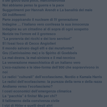
​Il bel gioco dura poco, marcondirondà
Noi abbiamo perso la guerra e la pace
Suggerimenti per Hannah Arendt e La banalità del male
​Gli indifferenti
Parte zoppicando il nucleare di IV generazione
​Indagine … l’italiano vero confessa la sua innocenza
Indagine su un cittadino al di sopra di ogni sospetto
Notizie tra l'orrore ed il grottesco
"La protervia dei ricchi e dei loro servitori"
S’i fossi foco di Cecco Angiolieri
​Il mondo salvato dagli elfi e dai mutaforma?
Gru (Cattivissimo me) e lo Spirito di Goebbels
​La mal-destra, la mal-sinistra e il mal-tecnico
​La venerazione masochistica di un italiano vero
​L’eco-nazismo e le idee-forma dell’800 che sopravvivono in
noi
​Le radici “culturali” dell’ecofascismo, Nordio e Kamala Harris
Le radici dell’ecofascismo: la purezza della terra e della razza
Andiamo verso l’ecofascismo?
I costi economici dell’emergenza climatica
​La “pacchia” è finita! Ma per chi?
​Il fallimento della convivenza civile
​I vizi di Hitler e quelli degli altri