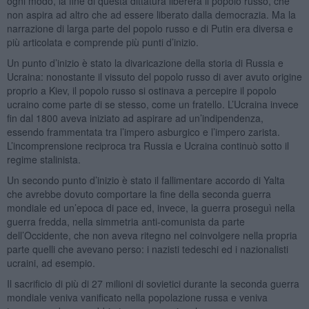
ogni modo, la fine di questa dittatura libererà il popolo russo, che
non aspira ad altro che ad essere liberato dalla democrazia. Ma la
narrazione di larga parte del popolo russo e di Putin era diversa e
più articolata e comprende più punti d’inizio.
Un punto d’inizio è stato la divaricazione della storia di Russia e
Ucraina: nonostante il vissuto del popolo russo di aver avuto origine
proprio a Kiev, il popolo russo si ostinava a percepire il popolo
ucraino come parte di se stesso, come un fratello. L’Ucraina invece
fin dal 1800 aveva iniziato ad aspirare ad un’indipendenza,
essendo frammentata tra l’impero asburgico e l’impero zarista.
L’incomprensione reciproca tra Russia e Ucraina continuò sotto il
regime stalinista.
Un secondo punto d’inizio è stato il fallimentare accordo di Yalta
che avrebbe dovuto comportare la fine della seconda guerra
mondiale ed un’epoca di pace ed, invece, la guerra proseguì nella
guerra fredda, nella simmetria anti-comunista da parte
dell’Occidente, che non aveva ritegno nel coinvolgere nella propria
parte quelli che avevano perso: i nazisti tedeschi ed i nazionalisti
ucraini, ad esempio.
Il sacrificio di più di 27 milioni di sovietici durante la seconda guerra
mondiale veniva vanificato nella popolazione russa e veniva