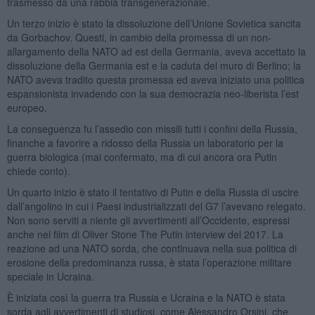
trasmesso da una rabbia transgenerazionale.
Un terzo inizio è stato la dissoluzione dell’Unione Sovietica sancita
da Gorbachov. Questi, in cambio della promessa di un non-
allargamento della NATO ad est della Germania, aveva accettato la
dissoluzione della Germania est e la caduta del muro di Berlino; la
NATO aveva tradito questa promessa ed aveva iniziato una politica
espansionista invadendo con la sua democrazia neo-liberista l’est
europeo.
La conseguenza fu l’assedio con missili tutti i confini della Russia,
finanche a favorire a ridosso della Russia un laboratorio per la
guerra biologica (mai confermato, ma di cui ancora ora Putin
chiede conto).
Un quarto inizio è stato il tentativo di Putin e della Russia di uscire
dall’angolino in cui i Paesi industrializzati del G7 l’avevano relegato.
Non sono serviti a niente gli avvertimenti all’Occidente, espressi
anche nel film di Oliver Stone The Putin interview del 2017. La
reazione ad una NATO sorda, che continuava nella sua politica di
erosione della predominanza russa, è stata l’operazione militare
speciale in Ucraina.
È iniziata così la guerra tra Russia e Ucraina e la NATO è stata
sorda agli avvertimenti di studiosi, come Alessandro Orsini, che