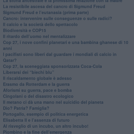
​La storia ancestrale e la primissima relazione con la madre
​La resistibile ascesa del cancro di Sigmund Freud
Sigmund Freud e l’eutanasia (prima parte)
Cancro: intervenire sulle conseguenze o sulle radici?
​Il calcio e la società dello spettacolo
Biodiversità e COP15
​Il ritardo dell’uomo nel mentalizzare
​Cop 27, i nove confini planetari e una bambina ghanese di 10
anni
​I pacifisti sono liberi dal guardare i mondiali di calcio in
Qatar?
​Cop 27, la sceneggiata sponsorizzata Coca-Cola
​Liberarsi dei “biechi blu”
Il riscaldamento globale è adesso
​Erasmo da Rotterdam e la guerra
​Aforismi su guerra, pace e bomba
Cingolani o del disastro ecologico
​Il metano ci dà una mano nel suicidio del pianeta
​Dio? Patria? Famiglia?
Portogallo, esempio di politica energetica
​Elisabetta II e l’assenza di futuro
Al risveglio di un incubo, un altro incubo!
​Piombino e la fine dell’emergenza