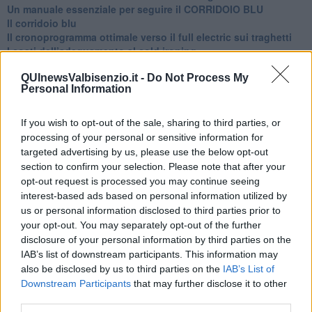
Un manuale essenziale per seguire il CORRIDOIO BLU
Il corridoio blu
​Il cronoprogramma ottimale verso il full electric sui traghetti
​I costi dell’adeguamento al cold ironing
Alcune domande da esordiente agli esperti che decidono le
sorti dell’Elba
QUInewsValbisenzio.it -
Do Not Process My
Personal Information
Verso il full electric a gestione pubblica dei traghetti​
​La Scienza dei Cittadini e i Cittadini per l’Aria
Trump e le sue guerre contro i deboli e contro la terra
If you wish to opt-out of the sale, sharing to third parties, or
​Le furbate elettorali della Meloni e la testardaggine
processing of your personal or sensitive information for
dell’opposizione
targeted advertising by us, please use the below opt-out
​Date loro l’Oscar al posto del Nobel per la Pace
section to confirm your selection. Please note that after your
L'umanizzazione dell'economia e della politica
opt-out request is processed you may continue seeing
​Dopo il diluvio dei NO: un patto intergenerazionale
interest-based ads based on personal information utilized by
​Un grandioso NO ai falchi teocratici e ai loro vassalli
us or personal information disclosed to third parties prior to
La religione è la cocaina dei potenti
your opt-out. You may separately opt-out of the further
Donald e Bibi confinati nell’isola di St James?
disclosure of your personal information by third parties on the
L’italiano vero e la paura che al referendum vinca il No
IAB’s list of downstream participants. This information may
​Complottismo o capitalismo globale?
also be disclosed by us to third parties on the
IAB’s List of
​Ma, contessa, non si vergogna a continuare a guardare San
Downstream Participants
that may further disclose it to other
Scemo?
third parties.
​Io non mi fiderei di chi promuove o consuma i riti collettivi