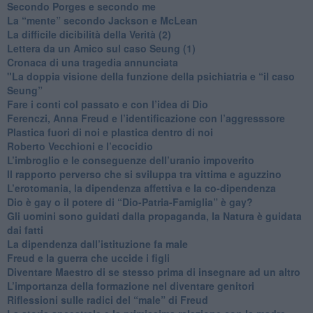
​Secondo Porges e secondo me
​La “mente” secondo Jackson e McLean
La difficile dicibilità della Verità (2)
​Lettera da un Amico sul caso Seung (1)
​Cronaca di una tragedia annunciata
"​La doppia visione della funzione della psichiatria e “il caso
Seung”
​Fare i conti col passato e con l’idea di Dio
​Ferenczi, Anna Freud e l’identificazione con l’aggresssore
Plastica fuori di noi e plastica dentro di noi
​Roberto Vecchioni e l’ecocidio
​L’imbroglio e le conseguenze dell’uranio impoverito
​Il rapporto perverso che si sviluppa tra vittima e aguzzino
L’erotomania, la dipendenza affettiva e la co-dipendenza
​Dio è gay o il potere di “Dio-Patria-Famiglia” è gay?
​Gli uomini sono guidati dalla propaganda, la Natura è guidata
dai fatti
La dipendenza dall’istituzione fa male
​Freud e la guerra che uccide i figli
​Diventare Maestro di se stesso prima di insegnare ad un altro
L’importanza della formazione nel diventare genitori
Riflessioni sulle radici del “male” di Freud